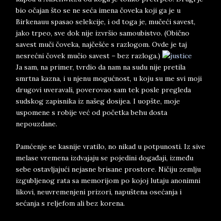
bio očajan što se ne seća imena čoveka koji ga je u
Birkenauu spasao selekcije, i od toga je, mučeći savest,
jako trpeo, sve dok nije izvršio samoubistvo. (Obično
savest muči čoveka, najčešće s razlogom. Ovde je taj
nesrećni čovek mučio savest – bez razloga.)
Ja sam, na primer, tvrdio da nam na sudu nije pretila
smrtna kazna, i u njenu mogućnost, u koju su me svi moji
drugovi uveravali, poverovao sam tek posle pregleda
sudskog zapisnika iz našeg dosijea. I uopšte, moje
uspomene s robije već od početka behu dosta
nepouzdane.
Pamćenje se kasnije vratilo, no nikad u potpunosti. Iz sive
melase vremena izdvajaju se pojedini događaji, između
sebe ostavljajući nejasne brisane prostore. Ničiju zemlju
izgubljenog rata sa memorijom po kojoj lutaju anonimni
likovi, neuvremenjeni prizori, napuštena osećanja i
sećanja s reljefom ali bez korena.