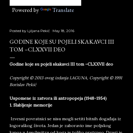
Powered by
Translate
Posted by
Ljiljana Pekić
May 18, 2016
GODINE KOJE SU POJELI SKAKAVCI III
TOM –CLXXVII DEO
Godine koje su pojeli skakavci III tom –CLXXVII deo
Copyright © 2013 ovog izdanja LAGUNA, Copyright © 1991
Borislav Pekić
Uspomene iz zatvora ili antropopeja (1948-1954)
1. Slabljenje memorije
Izvesni povratnici se nisu mogli setiti bitnih događaja iz
logoraškog života. Jedan je zaboravio ime poljskog
kapoa u Auschwitzu od koga je toliko pretrpeo. Drugi je