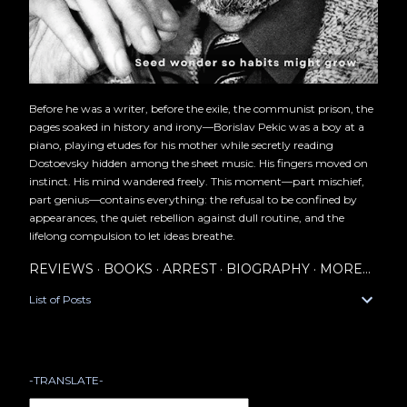
Before he was a writer, before the exile, the communist prison, the
pages soaked in history and irony—Borislav Pekic was a boy at a
piano, playing etudes for his mother while secretly reading
Dostoevsky hidden among the sheet music. His fingers moved on
instinct. His mind wandered freely. This moment—part mischief,
part genius—contains everything: the refusal to be confined by
appearances, the quiet rebellion against dull routine, and the
lifelong compulsion to let ideas breathe.
REVIEWS
BOOKS
ARREST
BIOGRAPHY
MORE…
List of Posts
-TRANSLATE-