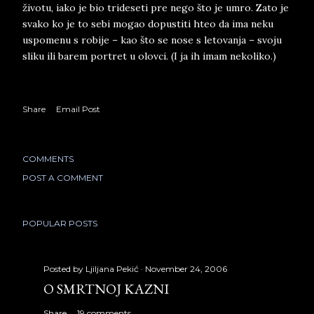
životu, iako je bio trideseti pre nego što je umro. Zato je
svako ko je to sebi mogao dopustiti hteo da ima neku
uspomenu s robije – kao što se nose s letovanja – svoju
sliku ili barem portret u olovci. (I ja ih imam nekoliko.)
Share
Email Post
COMMENTS
POST A COMMENT
POPULAR POSTS
Posted by
Ljiljana Pekić
November 24, 2006
O SMRTNOJ KAZNI
Share
19 comments