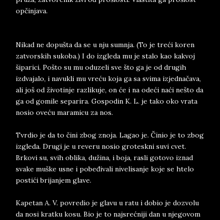
opčinjava.
Nikad ne dopušta da se u nju sumnja. (To je treći koren
zatvorskih sukoba.) I do izgleda mu je stalo kao kakvoj
šiparici. Pošto su mu oduzeli sve što ga je od drugih
izdvajalo, i navukli mu vreću koja ga sa svima izjednačava,
ali još od životinje razlikuje, on će i na odeći naći nešto da
ga od gomile separira. Gospodin K. L. je tako oko vrata
nosio oveću maramicu za nos.
Tvrdio je da to čini zbog znoja. Lagao je. Činio je to zbog
izgleda. Drugi je u reveru nosio groteskni suvi cvet.
Brkovi su, svih oblika, dužina, i boja, rasli gotovo iznad
svake muške usne i pobeđivali nivelisanje koje se htelo
postići brijanjem glave.
Kapetan A. V. povredio je glavu u ratu i dobio je dozvolu
da nosi kratku kosu. Bio je to najsrećniji dan u njegovom