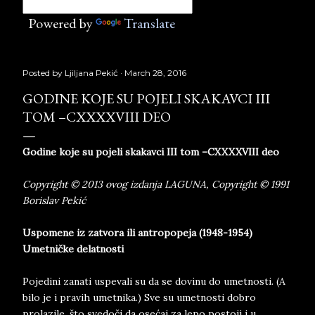
Powered by
Translate
Posted by
Ljiljana Pekić
March 28, 2016
GODINE KOJE SU POJELI SKAKAVCI III
TOM –CXXXXVIII DEO
Godine koje su pojeli skakavci III tom –CXXXXVIII deo
Copyright © 2013 ovog izdanja LAGUNA, Copyright © 1991
Borislav Pekić
Uspomene iz zatvora ili antropopeja (1948-1954)
Umetničke delatnosti
Pojedini zanati uspevali su da se dovinu do umetnosti. (A
bilo je i pravih umetnika.) Sve su umetnosti dobro
prolazile, što svedoči da osećaj za lepo postoji i u