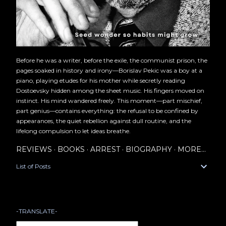
Before he was a writer, before the exile, the communist prison, the
pages soaked in history and irony—Borislav Pekic was a boy at a
piano, playing etudes for his mother while secretly reading
Dostoevsky hidden among the sheet music. His fingers moved on
instinct. His mind wandered freely. This moment—part mischief,
part genius—contains everything: the refusal to be confined by
appearances, the quiet rebellion against dull routine, and the
lifelong compulsion to let ideas breathe.
REVIEWS
BOOKS
ARREST
BIOGRAPHY
MORE…
List of Posts
-TRANSLATE-