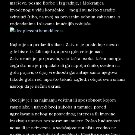
marševe, pesme Borbe i Izgradnje, i Mokranjca
izvođenog u vidu koračnice – mogli su nešto zaraditi
svirajući (tiho, na uvo) na privatnim sobnim zabavama, o
rođendanima i slavama imućnijih robijaša.
Najbolje su prolazili slikari. Zatvor je poslednje mesto
gde biste tražili sujetu, a prvo gde ćete je naći.
Zatvorenik je, po pravilu, vrlo tašta osoba. Lišen mnogo
čega što mu je pripadalo ili ga napolju činilo, sveden na
golu pojavu, o čijoj vrednosti garantuje samo njegova
takođe gola reč, nipošto tekući izgled, robijaš svim silama
nastoji da je nečim ukrasi.
Osetljiv je i na najmanju veštinu ili sposobnost kojom
raspolaže, i najveći broj sukoba u tamnici, pored
ugrožavanja nekog neposrednog interesa ili imovine,
izazivaju upravo nesporazumi sujete. Pošto budućnosti
nema ili je neizvesna, a sadašnjost mu ništa vredno ne
pruža, zatvorenik živi od prošlosti. Vlastita ga prošlost