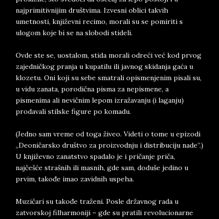
najprimitivnijim društvima. Izvesni oblici takvih
umetnosti, književni recimo, morali su se pomiriti s
ulogom koje bi se na slobodi stideli.
Ovde ste se, uostalom, stida morali odreći već kod prvog
zajedničkog pranja u kupatilu ili javnog skidanja gaća u
klozetu. Oni koji su sebe smatrali opismenjenim pisali su,
u vidu zanata, porodična pisma za nepismene, a
pismenima ali nevičnim lepom izražavanju (i laganju)
prodavali stilske figure po komadu.
(Jedno sam vreme od toga živeo. Videti o tome u epizodi
„Deoničarsko društvo za proizvodnju i distribuciju nade”.)
U književno zanatstvo spadalo je i pričanje priča,
najčešće strašnih ili masnih, gde sam, doduše jedino u
prvim, takođe imao zavidnih uspeha.
Muzičari su takođe traženi. Posle državnog rada u
zatvorskoj filharmoniji – gde su pratili revolucionarne