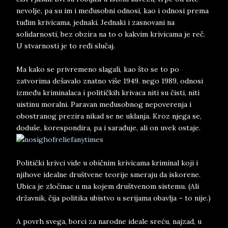
nevolje, pa su im i međusobni odnosi, kao i odnosi prema
tuđim krivicama, jednaki. Jednaki i zasnovani na
solidarnosti, bez obzira na to o kakvim krivicama je reč.
U stvarnosti je to ređi slučaj.
Ma kako se privremeno slagali, kao što se to po
zatvorima dešavalo znatno više 1949. nego 1989, odnosi
između kriminalaca i političkih krivaca niti su čisti, niti
uistinu moralni. Paravan međusobnog nepoverenja i
obostranog prezira nikad se ne uklanja. Kroz njega se,
doduše, korespondira, pa i sarađuje, ali on uvek ostaje.
Politički krivci vide u običnim krivicama kriminal koji i
njihove idealne društvene teorije smeraju da iskorene.
Ubica je zločinac u ma kojem društvenom sistemu. (Ali
državnik, čija politika ubistvo u serijama obavlja – to nije.)
A povrh svega, borci za narodne ideale sreću, najzad, u