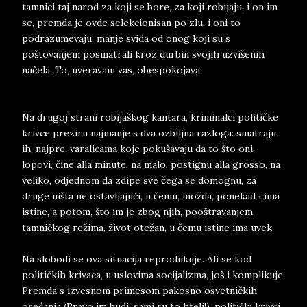
tamnici taj narod za koji se bore, za koji robijaju, i on im
se, premda je ovde selekcionisan po zlu, i oni to
podrazumevaju, manje sviđa od onog koji su s
poštovanjem posmatrali kroz durbin svojih uzvišenih
načela. To, uveravam vas, obespokojava.
Na drugoj strani robijaškog kantara, kriminalci političke
krivce preziru najmanje s dva ozbiljna razloga: smatraju
ih, najpre, varalicama koje pokušavaju da to što oni,
lopovi, čine alla minute, na malo, postignu alla grosso, na
veliko, odjednom da zdipe sve čega se domognu, za
druge ništa ne ostavljajući, u čemu, možda, ponekad i ima
istine, a potom, što im je zbog njih, pooštravanjem
tamničkog režima, život otežan, u čemu istine ima uvek.
Na slobodi se ova situacija reprodukuje. Ali se kod
političkih krivaca, u uslovima socijalizma, još i komplikuje.
Premda s izvesnom primesom pakosno osvetničkih
osećanja (Pravo im budi, sami su to hteli!), politički krivci