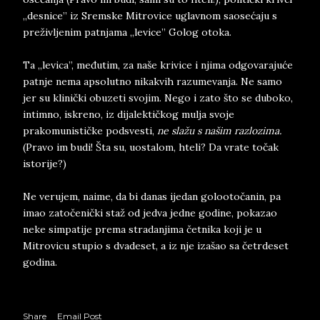
„desnice” iz Sremske Mitrovice uglavnom saosećaju s
preživljenim patnjama „levice” Golog otoka.
Ta „levica”, međutim, za naše krivice i njima odgovarajuće
patnje nema apsolutno nikakvih razumevanja. Ne samo
jer su klinički obuzeti svojim. Nego i zato što se duboko,
intimno, iskreno, iz dijalektičkog mulja svoje
prakomunističke podsvesti,
ne slažu s našim razlozima.
(Pravo im budi! Šta su, uostalom, hteli? Da vrate točak
istorije?)
Ne verujem, naime, da bi danas ijedan golootočanin, pa
imao zatočenički staž od jedva jedne godine, pokazao
neke simpatije prema stradanjima četnika koji je u
Mitrovicu stupio s dvadeset, a iz nje izašao sa četrdeset
godina.
Share
Email Post