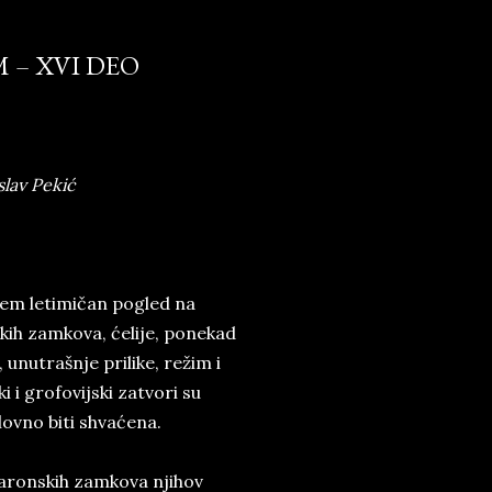
M – XVI DEO
slav Pekić
rem letimičan pogled na
ih zamkova, ćelije, ponekad
 unutrašnje prilike, režim i
 i grofovijski zatvori su
lovno biti shvaćena.
 baronskih zamkova njihov