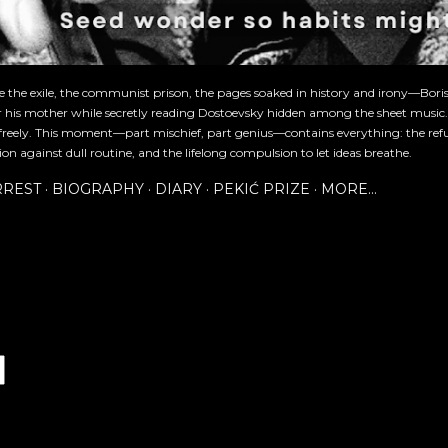
re the exile, the communist prison, the pages soaked in history and irony—Bori
or his mother while secretly reading Dostoevsky hidden among the sheet music
freely. This moment—part mischief, part genius—contains everything: the refu
ion against dull routine, and the lifelong compulsion to let ideas breathe.
RREST
BIOGRAPHY
DIARY
PEKIĆ PRIZE
MORE…