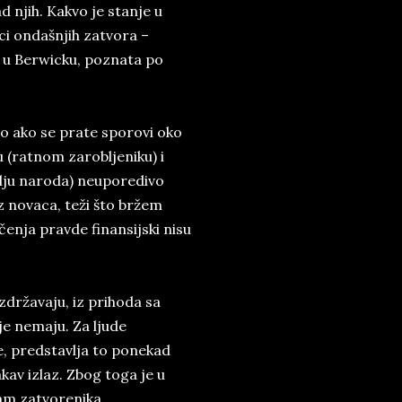
njih. Kakvo je stanje u
i ondašnjih zatvora –
a u Berwicku, poznata po
no ako se prate sporovi oko
 (ratnom zarobljeniku) i
lju naroda) neuporedivo
z novaca, teži što bržem
enja pravde finansijski nisu
zdržavaju, iz prihoda sa
 je nemaju. Za ljude
e, predstavlja to ponekad
av izlaz. Zbog toga je u
am zatvorenika.