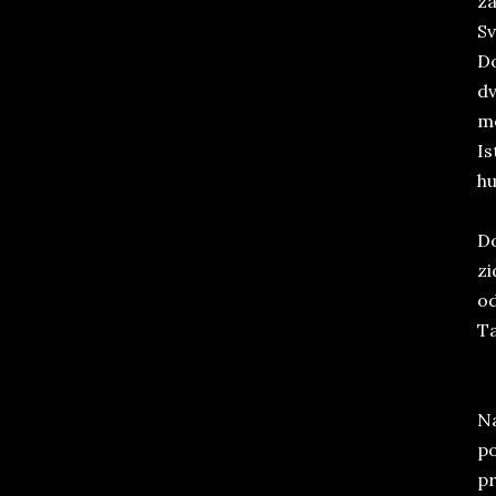
za
Sv
Do
dv
me
Is
hu
Do
zi
od
Ta
Na
po
pr