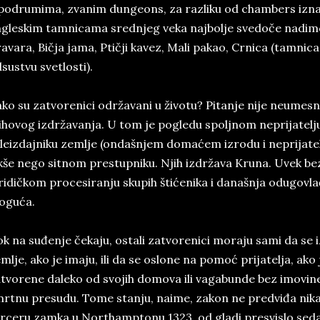
podrumima, zvanim dungeons, za razliku od chambers iznad 
gleskim tamnicama srednjeg veka najbolje svedoče nadimc
avara, Bičja jama, Ptičji kavez, Mali pakao, Crnica (tamnic
sustvu svetlosti).
ko su zatvorenici održavani u životu? Pitanje nije neumes
ihovog izdržavanja. U tom je pogledu spoljnom neprijatelju
leizdajniku zemlje (ondašnjem domaćem izrodu i neprijate
kše nego sitnom prestupniku. Njih izdržava Kruna. Uvek be
ridičkom procesiranju skupih štićenika i današnja odugovlač
oguća.
k na suđenje čekaju, ostali zatvorenici moraju sami da se i
mlje, ako je imaju, ili da se oslone na pomoć prijatelja, ako
tvorene daleko od svojih domova ili vagabunde bez imovin
rtnu presudu. Tome stanju, naime, zakon ne predviđa nikak
rceru zamka u Northamptonu 1323, od gladi presvislo sed