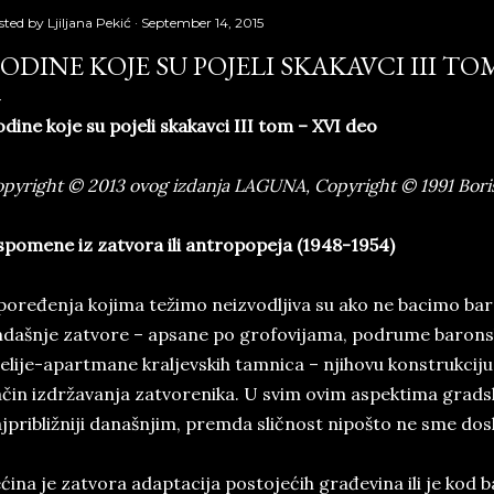
sted by
Ljiljana Pekić
September 14, 2015
ODINE KOJE SU POJELI SKAKAVCI III TO
dine koje su pojeli skakavci III tom – XVI deo
pyright © 2013 ovog izdanja LAGUNA, Copyright © 1991 Bori
pomene iz zatvora ili antropopeja (1948-1954)
oređenja kojima težimo neizvodljiva su ako ne bacimo ba
dašnje zatvore – apsane po grofovijama, podrume baronsk
ćelije-apartmane kraljevskih tamnica – njihovu konstrukciju,
čin izdržavanja zatvorenika. U svim ovim aspektima gradski
jpribližniji današnjim, premda sličnost nipošto ne sme dos
ćina je zatvora adaptacija postojećih građevina ili je kod