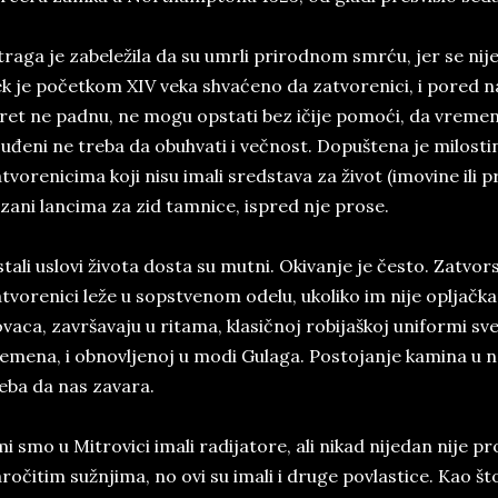
traga je zabeležila da su umrli prirodnom smrću, jer se nije
k je početkom XIV veka shvaćeno da zatvorenici, i pored n
ret ne padnu, ne mogu opstati bez ičije pomoći, da vremen
uđeni ne treba da obuhvati i večnost. Dopuštena je milostin
tvorenicima koji nisu imali sredstava za život (imovine ili p
zani lancima za zid tamnice, ispred nje prose.
tali uslovi života dosta su mutni. Okivanje je često. Zatvor
tvorenici leže u sopstvenom odelu, ukoliko im nije opljačkan
vaca, završavaju u ritama, klasičnoj robijaškoj uniformi sve
emena, i obnovljenoj u modi Gulaga. Postojanje kamina u
eba da nas zavara.
mi smo u Mitrovici imali radijatore, ali nikad nijedan nije 
ročitim sužnjima, no ovi su imali i druge povlastice. Kao što