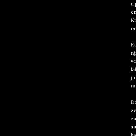
u 
en
Kr
od
Ka
nj
ve
la
ju
m
Do
ze
za
sm
ka