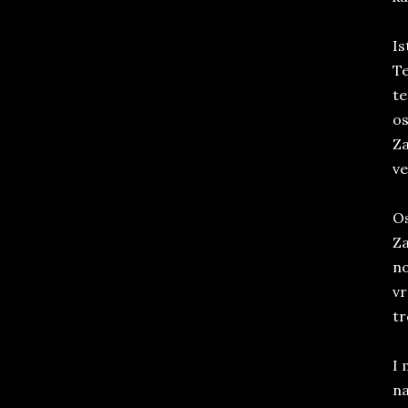
Is
Te
te
os
Za
ve
Os
Za
no
vr
tr
I 
na