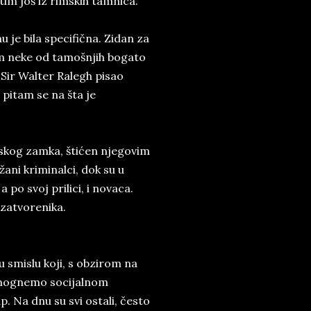
tim još iz rimskih tamnica.
e bila specifična. Zidan za
dim neke od tamošnjih bogato
Sir Walter Ralegh pisao
 pitam se na šta je
nskog zamka, štićen njegovim
žani kriminalci, dok su u
 po svoj prilici, i novaca.
zatvorenika.
 smislu koji, s obzirom na
 pomognemo socijalnom
. Na dnu su svi ostali, često