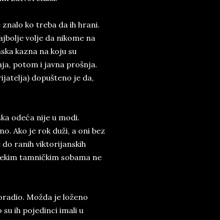
 znalo ko treba da ih hrani.
ajbolje volje da nikome na
ska kazna na koju su
ja, potom i javna prošnja.
rijatelja) dopušteno je da,
ska odeća nije u modi.
o. Ako je rok duži, a oni bez
 do ranih viktorijanskih
 nekim tamničkim sobama ne
proradio. Možda je loženo
 su ih pojedinci imali u