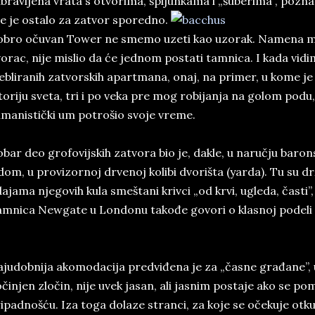
bravljena vrata s otvorima, špijunkama i „šuberima”, pozna
e je ostalo za zatvor sporedno.
bro očuvan Tower ne smemo uzeti kao uzorak. Namena mu j
orac, nije mislio da će jednom postati tamnica. I kada vi
bliranih zatvorskih apartmana, onaj, na primer, u kome je 
toriju sveta, tri i po veka pre mog robijanja na golom podu,
manistički um potrošio svoje vreme.
bar deo grofovijskih zatvora bio je, dakle, u naručju baro
dom, u provizornoj drvenoj kolibi dvorišta (yarda). Tu su dr
ajama njegovih kula smeštani krivci „od krvi, ugleda, časti”, a
mnica Newgate u Londonu takođe govori o klasnoj podeli 
judobnija akomodacija predviđena je za „časne građane”, u
činjen zločin, nije uvek jasan, ali jasnim postaje ako se
ipadnošću. Iza toga dolaze stranci, za koje se očekuje otkup