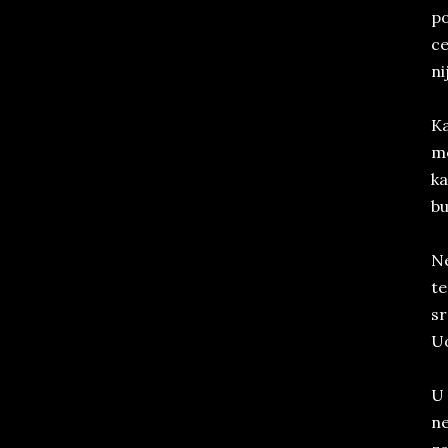
po
ce
ni
Ka
me
ka
bu
Ne
te
sr
Uo
U 
ne