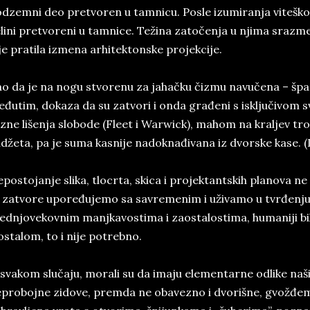
dzemni deo pretvoren u tamnicu. Posle izumiranja vitešk
lini pretvoreni u tamnice. Težina zatočenja u njima srazme
je pratila izmena arhitektonske projekcije.
o da je na nogu stvorenu za jahačku čizmu navučena – špa
đutim, dokaza da su zatvori i onda građeni s isključivom 
zne lišenja slobode (Fleet i Warwick), mahom na kraljev tro
džeta, pa je suma kasnije nadoknađivana iz dvorske kase. (
postojanje slika, tlocrta, skica i projektantskih planova n
 zatvore upoređujemo sa savremenim i uživamo u tvrđenju
ednjovekovnim manjkavostima i zaostalostima, humaniji bili 
stalom, to i nije potrebno.
svakom slučaju, morali su da imaju elementarne odlike naši
probojne zidove, premda ne obavezno i dvorišne, gvožđem 