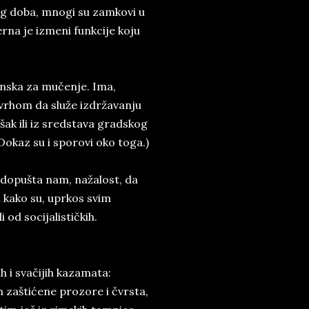
og doba, mnogi su zamkovi u
rna je izmeni funkcije koju
nska za mučenje. Ima,
svrhom da služe izdržavanju
šak ili iz sredstava gradskog
Dokaz su i sporovi oko toga.)
e dopušta nam, nažalost, da
 kako su, uprkos svim
od socijalističkih.
h i svačijih kazamata:
zaštićene prozore i čvrsta,