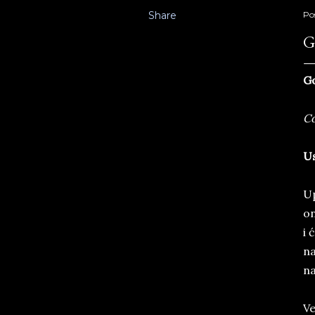
Share
Po
G
Go
Co
Us
Up
on
i 
na
na
Ve