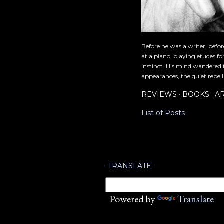
Before he was a writer, befo
at a piano, playing etudes f
instinct. His mind wandered 
appearances, the quiet rebell
REVIEWS
BOOKS
A
List of Posts
-TRANSLATE-
Powered by
Translate