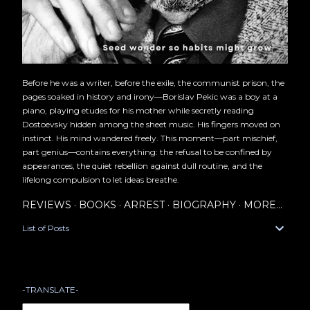
Before he was a writer, before the exile, the communist prison, the
pages soaked in history and irony—Borislav Pekic was a boy at a
piano, playing etudes for his mother while secretly reading
Dostoevsky hidden among the sheet music. His fingers moved on
instinct. His mind wandered freely. This moment—part mischief,
part genius—contains everything: the refusal to be confined by
appearances, the quiet rebellion against dull routine, and the
lifelong compulsion to let ideas breathe.
REVIEWS
BOOKS
ARREST
BIOGRAPHY
MORE…
List of Posts
-TRANSLATE-