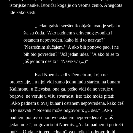
istorijske nauke. Istoričar koga je on veoma cenio. Anegdota
ide kako sledi:
„Jedan galski sveštenik objašnjavao je seljaku
šta su čuda. ’Ako padnem s crkvenog zvonika i
ostanem nepovređen, kako bi ti to nazvao?’
’Nesrećnim slučajem.’ ’A ako bih ponovo pao, i ne
bih bio povređen?’ ’Još jedan udes.’ ’A ako bi se to
još jednom desilo?’ ’Navika.’ (...)“
Kad Noemis sedi s Demetrom, koju ne
prepoznaje, i u njoj vidi samo jednu ludu staricu, na bunaru
Kalihronu, u Elevsisu, ona ga, pošto vidi da ne veruje u
bogove, ne veruje u višu stvarnost, isto tako može pitati:
„Ako padnem u ovaj bunar i ostanem nepovređena, kako ćeš
ti to nazvati?“ Noemis može odgovoriti: „Udes.“ „Ako
padnem ponovo i ponovo ostanem nepovređena?“ „Još
jedan udes“, odgovorio bi Noemis. „A ako padnem i po treći
put?“ „Onda je to već jedna rđava navika“, odgovorio bi