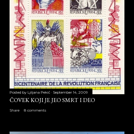
Posted by
Ljiljana Pekić
September 14, 2009
ČOVEK KOJI JE JEO SMRT I DEO
Share
8 comments