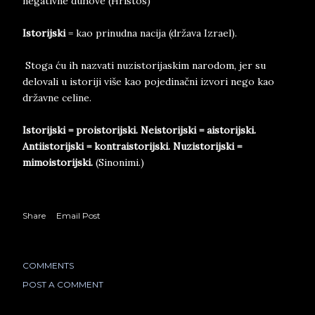
negativne duhove (Hristos)
Istorijski
= kao prinudna nacija (država Izrael).
Stoga ću ih nazvati nuzistorijaskim narodom, jer su
delovali u istoriji više kao pojedinačni izvori nego kao
državne celine.
Istorijski = proistorijski. Neistorijski = aistorijski.
Antiistorijski = kontraistorijski. Nuzistorijski =
mimoistorijski.
(Sinonimi.)
Share
Email Post
COMMENTS
POST A COMMENT