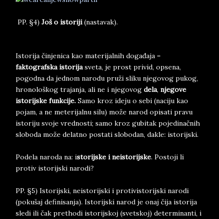
PP. §4)
Još o istoriji
(nastavak).
Istorija činjenica kao materijalnih događaja =
faktografska istorija
sveta, je prost privid, opsena,
pogodna da jednom narodu pruži sliku njegovog pukog,
hronološkog trajanja, ali ne i njegovog
dela
,
njegove
istorijske funkcije.
Samo kroz ideju o sebi (naciju kao
pojam, a ne meterijalnu silu) može narod opisati pravu
istoriju svoje vrednosti; samo kroz gubitak pojedinačnih
sloboda može delatno postati slobodan, dakle: istorijski.
Podela naroda na: i
storijske i neistorijske
. Postoji li
protiv istorijski narodi?
PP. §5) Istorijski, neistorijski i protivistorijski narodi
(pokušaj definisanja). Istorijski narod je onaj čija istorija
sledi ili čak prethodi istorijskoj (svetskoj) determinanti, i