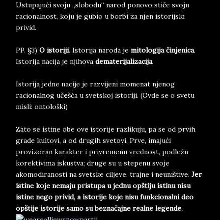
Ustupajući svoju „slobodu“ narod ponovo stiče svoju
racionalnost, koju je gubio u borbi za njen istorijski
privid.
PP. §3)
O istoriji
. Istorija naroda je
mitologija činjenica
.
Istorija nacija je njihova
dematerijalizacija
.
Istorija jedne nacije je razvijeni momenat njenog
racionalnog učešća u svetskoj istoriji. (Ovde se o svetu
misli: ontološki)
Zato se istine obe ove istorije razlikuju, pa se od prvih
grade kultovi, a od drugih svetovi. Prve, imajući
provizoran karakter i privremenu vrednost, podležu
korektivima iskustva; druge su u stepenu svoje
akomodiranosti na svetske ciljeve, trajne i neuništive.
Jer
istine koje nemaju pristupa u jednu opštiju istinu nisu
istine nego privid, a istorije koje nisu funkcionalni deo
opštije istorije samo su beznačajne realne legende.