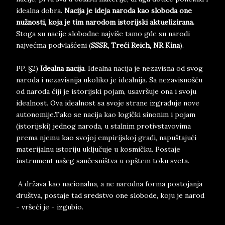
idealna dobra.
Nacija je ideja naroda kao sloboda one
nužnosti, koja je tim narodom istorijski aktuelizirana.
Stoga su nacije slobodne najviše tamo gde su narodi
najvećma podvlašćeni (
SSSR, Treći Reich, NR Kina
).
PP. §2)
Idealna nacija
. Idealna nacija je nezavisna od svog
naroda i nezavisnija ukoliko je idealnija. Sa nezavisnošću
od naroda čiji je istorijski pojam, usavršuje ona i svoju
idealnost. Ova idealnost sa svoje strane izgrađuje nove
autonomije.Tako se nacija kao logički sinonim i pojam
(istorijski) jednog naroda, u stalnim protivstavovima
prema njemu kao svojoj empirijskoj građi, napuštajući
materijalnu istoriju uključuje u kosmičku. Postaje
instrument našeg saučesništva u opštem toku sveta.
A država kao nacionalna, a ne narodna forma postojanja
društva, postaje tad sredstvo one slobode, koju je narod
- vršeći je - izgubio.