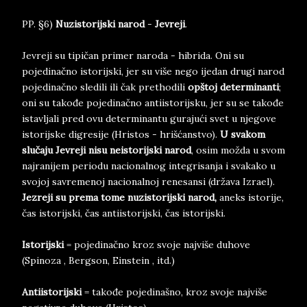
PP. §6)
Nuzistorijski narod
-
Jevreji
.
Jevreji su tipičan primer naroda - hibrida. Oni su
pojedinačno istorijski, jer su više nego ijedan drugi narod
pojedinačno sledili ili čak prethodili
opštoj determinanti
;
oni su takođe pojedinačno antiistorijsku, jer su se takođe
istavljali pred ovu determinantu gurajući svet u njegove
istorijske digresije (Hristos - hrišćanstvo).
U svakom
slučaju Jevreji nisu neistorijski narod
, osim možda u svom
najranijem periodu nacionalnog integrisanja i svakako u
svojoj savremenoj nacionalnoj renesansi (država Izrael).
Jezreji su prema tome nuzistorijski narod,
aneks istorije,
čas istorijski, čas antiistorijski, čas istorijski.
Istorijski
= pojedinačno kroz svoje najviše duhove
(Spinoza , Bergson, Einstein , itd.)
Antiistorijski
= takođe pojedinašno, kroz svoje najviše