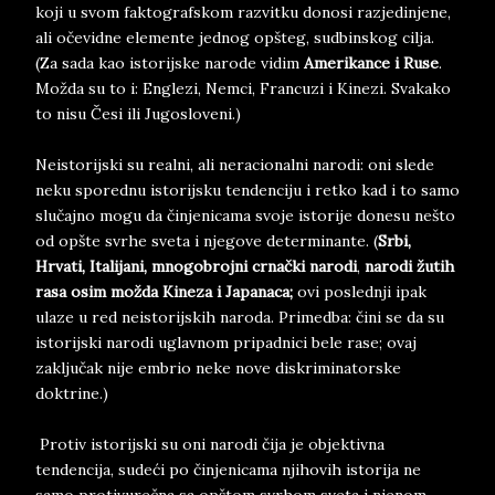
koji u svom faktografskom razvitku donosi razjedinjene,
ali očevidne elemente jednog opšteg, sudbinskog cilja.
(Za sada kao istorijske narode vidim
Amerikance i Ruse
.
Možda su to i: Englezi, Nemci, Francuzi i Kinezi. Svakako
to nisu Česi ili Jugosloveni.)
Neistorijski su realni, ali neracionalni narodi: oni slede
neku sporednu istorijsku tendenciju i retko kad i to samo
slučajno mogu da činjenicama svoje istorije donesu nešto
od opšte svrhe sveta i njegove determinante. (
Srbi,
Hrvati, Italijani, mnogobrojni crnački narodi
,
narodi žutih
rasa osim možda Kineza i Japanaca;
ovi poslednji ipak
ulaze u red neistorijskih naroda. Primedba: čini se da su
istorijski narodi uglavnom pripadnici bele rase; ovaj
zaključak nije embrio neke nove diskriminatorske
doktrine.)
Protiv istorijski su oni narodi čija je objektivna
tendencija, sudeći po činjenicama njihovih istorija ne