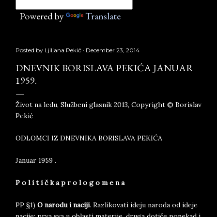
Powered by
Translate
Posted by
Ljiljana Pekić
December 23, 2014
DNEVNIK BORISLAVA PEKIĆA JANUAR
1959.
Život na ledu, Službeni glasnik 2013, Copyright © Borislav
Pekić
ODLOMCI IZ DNEVNIKA BORISLAVA PEKIĆA
Januar 1959 .
P o l i t i č k a p r o l o g o m e n a
PP §1)
O narodu i naciji
. Razlikovati ideju naroda od ideje
nacije; prva sva u oblasti materije, druga dotiče ponekad i