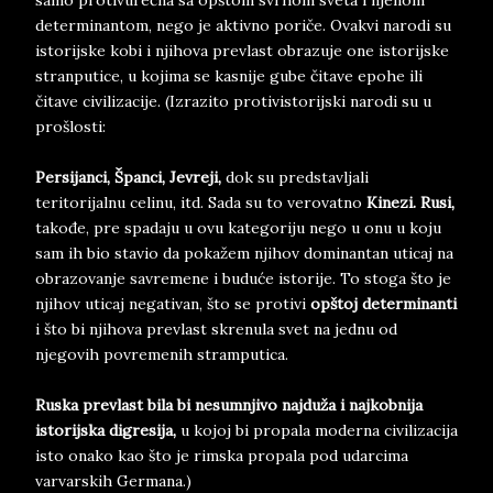
samo protivurečna sa opštom svrhom sveta i njenom
determinantom, nego je aktivno poriče. Ovakvi narodi su
istorijske kobi i njihova prevlast obrazuje one istorijske
stranputice, u kojima se kasnije gube čitave epohe ili
čitave civilizacije. (Izrazito protivistorijski narodi su u
prošlosti:
Persijanci, Španci, Jevreji,
dok su predstavljali
teritorijalnu celinu, itd. Sada su to verovatno
Kinezi. Rusi,
takođe, pre spadaju u ovu kategoriju nego u onu u koju
sam ih bio stavio da pokažem njihov dominantan uticaj na
obrazovanje savremene i buduće istorije. To stoga što je
njihov uticaj negativan, što se protivi
opštoj
determinanti
i što bi njihova prevlast skrenula svet na jednu od
njegovih povremenih stramputica.
Ruska prevlast bila bi nesumnjivo najduža i najkobnija
istorijska digresija,
u kojoj bi propala moderna civilizacija
isto onako kao što je rimska propala pod udarcima
varvarskih Germana.)