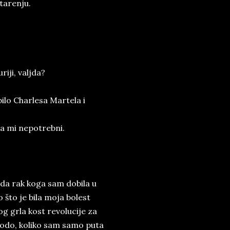
tarenju.
iji, valjda?
bilo Charlesa Martela i
 a mi nepotrebni.
nda rak koga sam dobila u
o što je bila moja bolest
g grla kost revolucije za
spodo, koliko sam samo puta