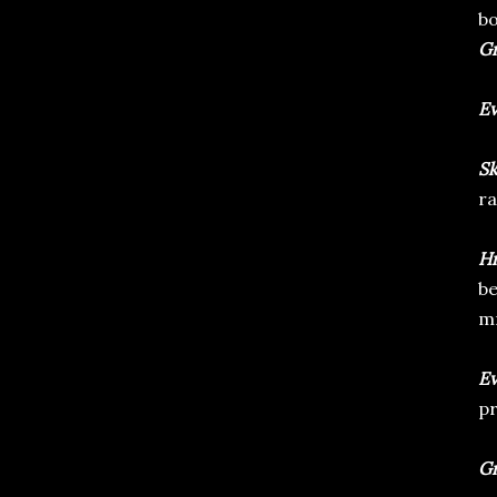
bo
G
E
Sk
ra
Hr
be
mr
E
pr
Gr