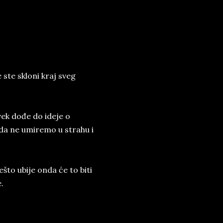
 ste skloni kraj sveg
vek dođe do ideje o
da ne umiremo u strahu i
što ubije onda će to biti
.