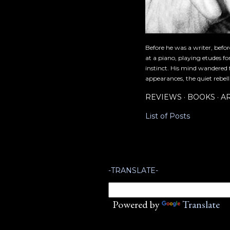
Before he was a writer, befo
at a piano, playing etudes f
instinct. His mind wandered 
appearances, the quiet rebell
REVIEWS
BOOKS
A
List of Posts
-TRANSLATE-
Powered by
Translate