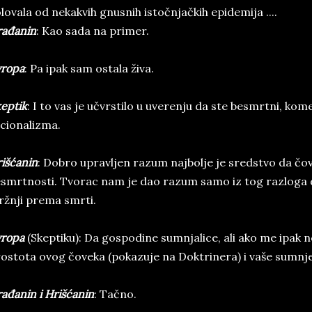
lovala od nekakvih gnusnih istočnjačkih epidemija ....
rađanin
: Kao sada na primer.
vropa
: Pa ipak sam ostala živa.
eptik
: I to vas je učvrstilo u uverenju da ste besmrtni, kome
cionalizma.
išćanin
: Dobro upravljen razum najbolje je sredstvo da čo
smrtnosti. Tvorac nam je dao razum samo iz tog razloga 
žnji prema smrti.
vropa
(Skeptiku): Da gospodine sumnjalice, ali ako me ipak ne
ostota ovog čoveka (pokazuje na Doktrinera) i vaše sumnje
ađanin i Hrišćanin
: Tačno.