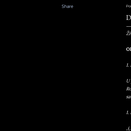
Share
Po
D
Ži
O
1.
U 
Ro
sa
1.
„(.