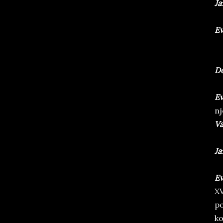
Ja
E
D
E
nj
Va
Ja
E
XV
po
ko