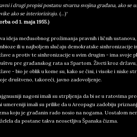
avni i drugi propisi postanu stvarna svojina građana, ako se u
vike ako se interioriziraju
. (...)“
orba od 1. maja 1955.)
a ideja međusobnog prožimanja pravnih i ličnih ustanova,
mbioze ili u najboljem slučaju demokratske sinhronizacije 
žave a protiv te sinhronizacije u svim drugim - ima svoje
uštvu pre građanskog rata sa Spartom. Živeti kroz državu, 
žave - bio je oblik u kome su, kako se čini, i visoke i niske s
oje društveno, takoreći, javno zadovoljenje.
jgnusniji nagoni imali su strpljenja da bi se u ratovima pre
i umereniji imali su prilike da u Areopagu zadobiju priznanj
zma koju je građanin rado nosio na nogama. Uostalom nema
 želela da postane takva neosetljiva Španska čizma.