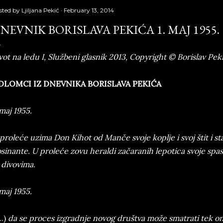
sted by
Ljiljana Pekić
February 13, 2014
NEVNIK BORISLAVA PEKIĆA 1. MAJ 1955.
vot na ledu I, Službeni glasnik 2013, Copyright © Borislav Pek
DLOMCI IZ DNEVNIKA BORISLAVA PEKIĆA
 maj 1955.
proleće uzima Don Kihot od Manče svoje koplje i svoj štit i s
sinante. U proleće zovu heraldi začaranih lepotica svoje spasi
 divovima.
 maj 1955.
..)
da se proces izgradnje novog društva može smatrati tek ond