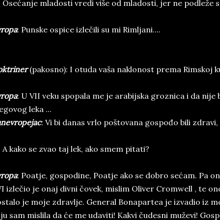
: Osećanje mladosti vredi više od mladosti, jer ne podleže s
vropa
: Punske ospice izlečili su mi Rimljani....
oktriner
(pakosno): I otuda vaša naklonost prema Rimskoj kur
vropa
: U VII veku spopala me je arabijska groznica i da nije 
egovog leka ...
nevropejac
: Vi bi danas vrlo poštovana gospođo bili zdravi,
: A kako se zvao taj lek, ako smem pitati?
vropa
: Poatje, gospodine, Poatje ako se dobro sećam. Pa o
I izlečio je onaj divni čovek, mislim Oliver Cromwell , te on
stalo je moje zdravlje. General Bonapartea je izvadio iz mo
ju sam mislila da će me udaviti! Kakvi čudesni muževi! Go