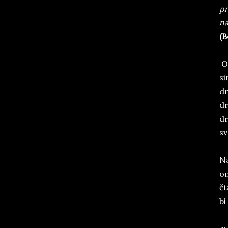
pr
na
(B
Ov
si
dr
dr
dr
sv
Na
on
či
bi