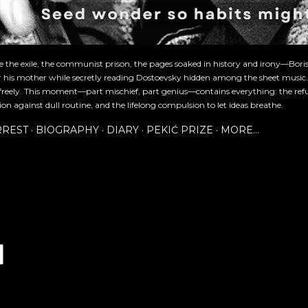
re the exile, the communist prison, the pages soaked in history and irony—Bori
or his mother while secretly reading Dostoevsky hidden among the sheet music
freely. This moment—part mischief, part genius—contains everything: the refu
ion against dull routine, and the lifelong compulsion to let ideas breathe.
RREST
BIOGRAPHY
DIARY
PEKIĆ PRIZE
MORE…