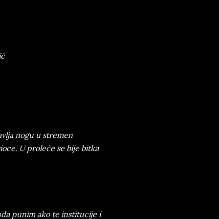
ić
tavlja nogu u stremen
oce. U proleće se bije bitka
a punim ako te institucije i