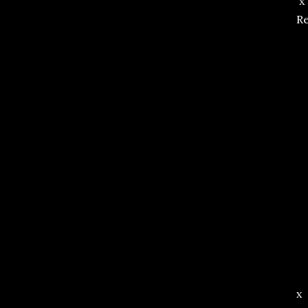
x
Re
x