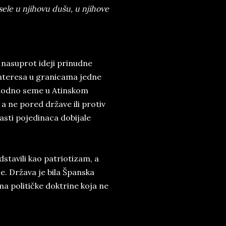
sele u njihovu dušu, u njihove
 nasuprot ideji prinudne
interesa u granicama jedne
 plodno seme u Atinskom
a ne pored države ili protiv
trasti pojedinaca dobijale
dstavili kao patriotizam, a
e. Država je bila Španska
 političke doktrine koja ne