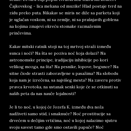
Čajkovskog - lica mekana od muzike! Hlad postaje tvrd na
zidu preko puta. Nikakav se miris ne diže sa parketa koji
je uglačan voskom, ni sa zemlje, ni sa prašnjavih goblena
na kojima zmajevi okreću stomake razmaženim
prinčevima.
Kakav mitski ratnik stoji na toj mrtvoj straži između
sunca i noći? Na šta se poziva noć koja dolazi? Na
astronomske principe, iradijaciju inhibicije po kori
velikog mozga, na šta? Na pesnike, lopove, begunce? Na
sitne čiode strasti zaboravljene u pasažima? Na slobodu
koja nam je izrečena, sa najvišeg mesta? Na zaveru protiv
pravca krvotoka, na ustanak senki koje će se otkinuti sa
naših peta da nas nauče lojalnosti?
Je li to noć, u kojoj će Jozefa K. između dva noža
nadživeti samo stid, i smaknuće? Noć prostitucije sa
drvećem u dečijim vrtićima, noć u kojoj nalazimo ujutru
svoju savest tamo gde smo ostavili papuče? Noć