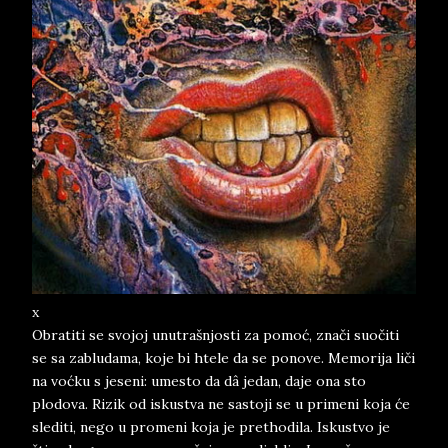
x
Obratiti se svojoj unutrašnjosti za pomoć, znači suočiti
se sa zabludama, koje bi htele da se ponove. Memorija liči
na voćku s jeseni: umesto da dâ jedan, daje ona sto
plodova. Rizik od iskustva ne sastoji se u primeni koja će
slediti, nego u promeni koja je prethodila. Iskustvo je