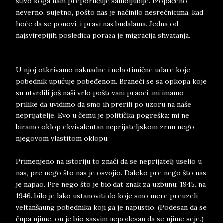
štivo koga nam preporučuje samoljublje. Izopačeno,
neverno, sujetno, pošto nas je načinilo nesrećnicima, kad
hoće da se ponovi, i pravi nas budalama. Jedna od
najsvirepijih posledica poraza je migracija shvatanja.
U njoj otkrivamo naknadne i nehotimične udare koje
pobednik upućuje pobeđenom. Braneći se sa opkopa koje
su utvrdili još naši vrlo poštovani praoci, mi imamo
prilike da uvidimo da smo ih prerili po uzoru na naše
neprijatelje. Evo u čemu je politička pogreška: mi ne
biramo oklop ekvivalentan neprijateljskom zrnu nego
njegovom vlastitom oklopu.
Primenjeno na istoriju to znači da se neprijatelj uselio u
nas, pre nego što nas je osvojio. Daleko pre nego što nas
je napao. Pre nego što je bio dat znak za uzbunu; 1945. na
1946. bilo je lako ustanoviti do koje smo mere preuzeli
veltanšaung pobednika koji ga je napustio. (Podesan da se
čupa njime, on je bio sasvim nepodesan da se njime seje.)