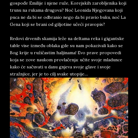
gospođe Emilije i njene ruže, Korejskih zarobljenika koji
trunu na rukama drugova? Noć Leonida Njegovana koji
puca ne da bi se odbranio nego da bi pravio buku, noć La
Gena koji se brani od giljotine učeći pravopis?
Redovi drvenih skamija leže na deltama reka i gigantske
table vise između oblaka gde su nam pokazivali kako se
Bog krije u ružičastim haljinama! Evo prave propovedi
koja se zove naukom provlačenja: učite svoje mladunce
kako će sačuvati u danu gnjeva svoje glave i svoje
stražnjice, jer je to cilj svake utopije....