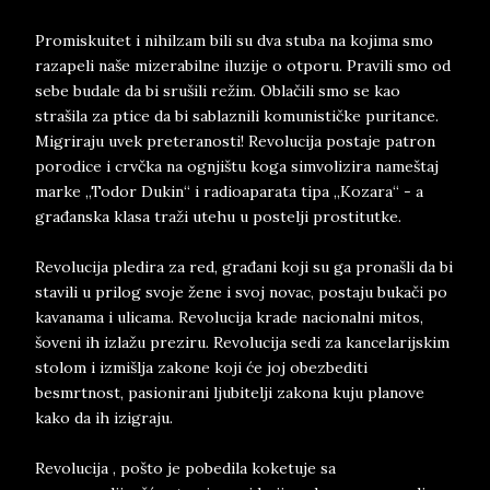
Promiskuitet i nihilzam bili su dva stuba na kojima smo
razapeli naše mizerabilne iluzije o otporu. Pravili smo od
sebe budale da bi srušili režim. Oblačili smo se kao
strašila za ptice da bi sablaznili komunističke puritance.
Migriraju uvek preteranosti! Revolucija postaje patron
porodice i crvčka na ognjištu koga simvolizira nameštaj
marke „Todor Dukin“ i radioaparata tipa „Kozara“ - a
građanska klasa traži utehu u postelji prostitutke.
Revolucija pledira za red, građani koji su ga pronašli da bi
stavili u prilog svoje žene i svoj novac, postaju bukači po
kavanama i ulicama. Revolucija krade nacionalni mitos,
šoveni ih izlažu preziru. Revolucija sedi za kancelarijskim
stolom i izmišlja zakone koji će joj obezbediti
besmrtnost, pasionirani ljubitelji zakona kuju planove
kako da ih izigraju.
Revolucija , pošto je pobedila koketuje sa