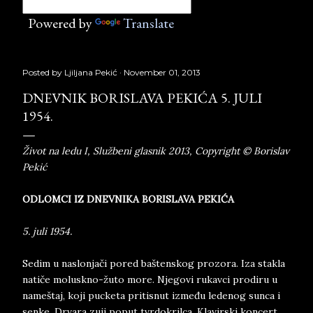
Powered by
Translate
Posted by
Ljiljana Pekić
November 01, 2013
DNEVNIK BORISLAVA PEKIĆA 5. JULI
1954.
Život na ledu I, Službeni glasnik 2013, Copyright © Borislav
Pekić
ODLOMCI IZ DNEVNIKA BORISLAVA PEKIĆA
5. juli 1954.
Sedim u naslonjači pored baštenskog prozora. Iza stakla
natiče moluskno-žuto more. Njegovi rukavci prodiru u
nameštaj, koji pucketa pritisnut između ledenog sunca i
senke. Drvara zuji poput tvrdokrilca. Klavirski koncert