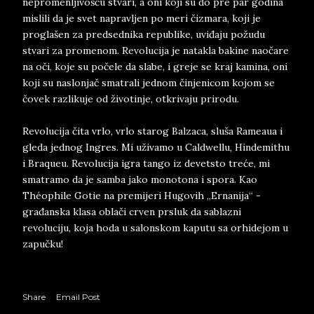
nepromenljivošću stvari, a oni koji su do pre par godina
mislili da je svet napravljen po meri čizmara, koji je
proglašen za predsednika republike, uviđaju požudu
stvari za promenom. Revolucija je natakla bakine naočare
na oči, koje su počele da slabe, i greje se kraj kamina, oni
koji su naslonjač smatrali jednom činjenicom kojom se
čovek razlikuje od životinje, otkrivaju prirodu.
Revolucija čita vrlo, vrlo starog Balzaca, sluša Rameaua i
gleda jednog Ingres. Mi uživamo u Caldwellu, Hindemithu
i Braqueu. Revolucija igra tango iz devetsto treće, mi
smatramo da je samba jako monotona i spora. Kao
Théophile Gotie na premijeri Hugovih „Ernanija“ -
građanska klasa oblači crven prsluk da sablazni
revoluciju, koja hoda u salonskom kaputu sa orhidejom u
zapučku!
Share
Email Post