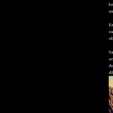
ko
su
Kr
os
ob
Sa
se
de
dž