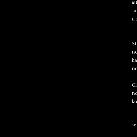
is
Ja
u 
Št
ne
ka
no
Gl
ne
ko
Sh