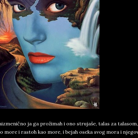
izmenično ja ga prožimah i ono strujaše, talas za talasom
o more i rastoh kao more, i bejah oseka svog mora i njego