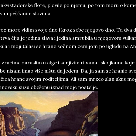
nkvistadorske flote, plovile po njemu, po tom moru o kome
vim peščanim slovima.
oz more vidim svoje dno i kroz sebe njegovo dno. Ta dva 
trva čija je jedina slava i jedina smrt bila u njegovom vul
ala i moji talasi se hrane sočnom zemljom po ugledu na Ant
 zracima zaraslim u alge i sanjivim ribama i školjkama koj
be nisam imao više ništa da jedem. Da, ja sam se hranio s
čica hrane svojim roditeljima. Ali sam mrzeo slan ukus mog
inovsku suzu obešenu iznad moje postelje.