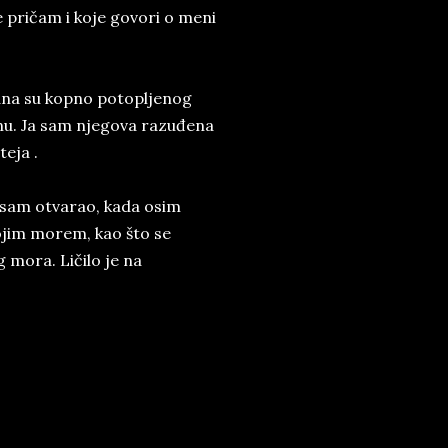
 pričam i koje govori o meni
dna su kopno potopljenog
kanu. Ja sam njegova razuđena
eja .
e sam otvarao, kada osim
vojim morem, kao što se
 mora. Ličilo je na