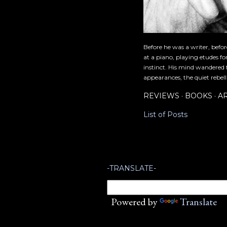
Before he was a writer, befo
at a piano, playing etudes f
instinct. His mind wandered 
appearances, the quiet rebell
REVIEWS
BOOKS
A
List of Posts
-TRANSLATE-
Powered by
Translate