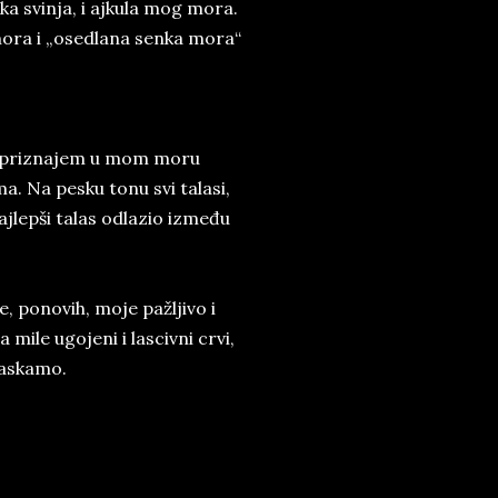
ska svinja, i ajkula mog mora.
mora i „osedlana senka mora“
ko priznajem u mom moru
. Na pesku tonu svi talasi,
ajlepši talas odlazio između
, ponovih, moje pažljivo i
ile ugojeni i lascivni crvi,
ćaskamo.