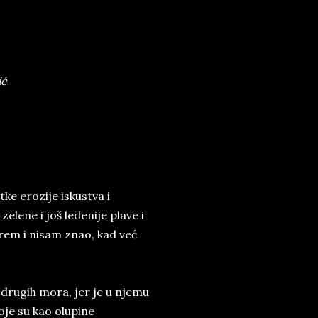
ić
ke erozije iskustva i
elene i još ledenije plave i
rem i nisam znao, kad već
d drugih mora, jer je u njemu
oje su kao olupine