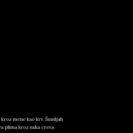
, kroz mene kao krv. Šumljah
va plima kroz uska creva