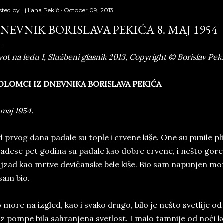
sted by
Ljiljana Pekić
October 09, 2013
NEVNIK BORISLAVA PEKIĆA 8. MAJ 1954
vot na ledu I, Službeni glasnik 2013, Copyright © Borislav Pek
DLOMCI IZ DNEVNIKA BORISLAVA PEKIĆA
 maj 1954.
 prvog dana padale su tople i crvene kiše. One su punile plit
adese pet godina su padale kao dobre crvene, i nešto gore z
jzad kao mrtve devičanske bele kiše. Bio sam napunjen mo
sam bio.
 more na izgled, kao i svako drugo, bilo je nešto svetlije o
z pompe bila sahranjena svetlost. I malo tamnije od noći k