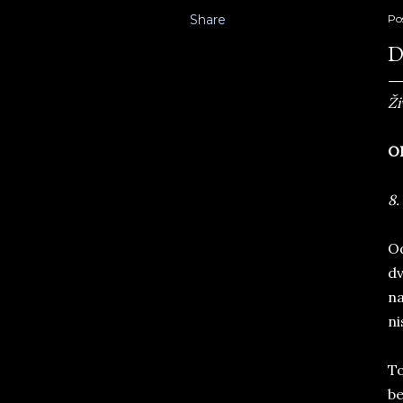
Share
Po
D
Ži
O
8.
Od
dv
na
ni
To
be