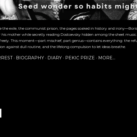
re the exile, the communist prison, the pages soaked in history and irony—Bori
or his mother while secretly reading Dostoevsky hidden among the sheet music
freely. This moment—part mischief, part genius—contains everything: the refu
ion against dull routine, and the lifelong compulsion to let ideas breathe.
RREST
BIOGRAPHY
DIARY
PEKIĆ PRIZE
MORE…