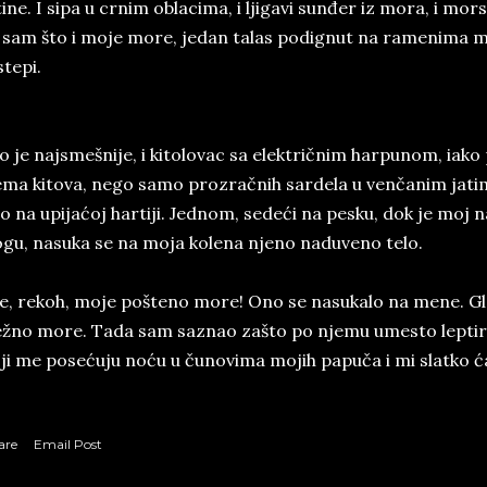
tine. I sipa u crnim oblacima, i ljigavi sunđer iz mora, i mor
 sam što i moje more, jedan talas podignut na ramenima 
stepi.
o je najsmešnije, i kitolovac sa električnim harpunom, ia
ma kitova, nego samo prozračnih sardela u venčanim jatima
o na upijaćoj hartiji. Jednom, sedeći na pesku, dok je moj n
gu, nasuka se na moja kolena njeno naduveno telo.
e, rekoh, moje pošteno more! Ono se nasukalo na mene. Gle
žno more. Tada sam saznao zašto po njemu umesto leptira m
ji me posećuju noću u čunovima mojih papuča i mi slatko 
are
Email Post