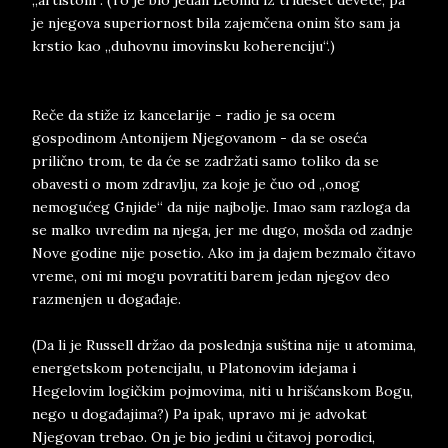
„artistom“. (To je bio jedan Leonid iz trideset devete, pa
je njegova superiornost bila zajemčena onim što sam ja
krstio kao „duhovnu imovinsku koherenciju“.)
Reče da stiže iz kancelarije - radio je sa ocem
gospodinom Antonijem Njegovanom - da se oseća
prilično trom, te da će se zadržati samo toliko da se
obavesti o mom zdravlju, za koje je čuo od „onog
nemogućeg Gnjide“ da nije najbolje. Imao sam razloga da
se malko uvredim na njega, jer me dugo, mošda od zadnje
Nove godine nije posetio. Ako im ja dajem bezmalo čitavo
vreme, oni mi mogu povratiti barem jedan njegov deo
razmenjen u događaje.
(Da li je Russell držao da poslednja suština nije u atomima,
energetskom potencijalu, u Platonovim idejama i
Hegelovim logičkim pojmovima, niti u hrišćanskom Bogu,
nego u događajima?) Pa ipak, upravo mi je advokat
Njegovan trebao. On je bio jedini u čitavoj porodici,