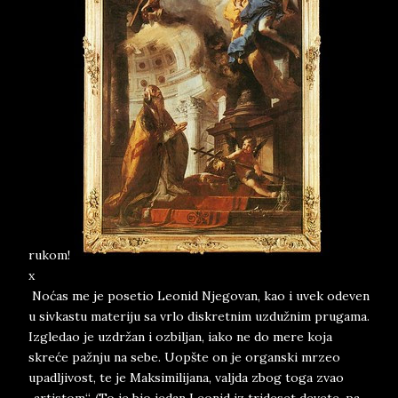
rukom!
x
Noćas me je posetio Leonid Njegovan, kao i uvek odeven
u sivkastu materiju sa vrlo diskretnim uzdužnim prugama.
Izgledao je uzdržan i ozbiljan, iako ne do mere koja
skreće pažnju na sebe. Uopšte on je organski mrzeo
upadljivost, te je Maksimilijana, valjda zbog toga zvao