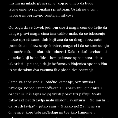
mislim na mlađe generacije, koji je umeo da bude
istovremeno racionalan i pristojan. Ostali su u tom
naporu imperativno postajali nitkovi.
Od toga da se čovek jednom oseti magarcem do želje da
druge pravi magarcima ima toliko malo, da se iskušenju
može opreti samo duh koji zna da su drugi i bez naše
pomoći, a mi bez svoje krivice, magarci i da se tom stanju
ne može ništa dodati niti oduzeti. Kako rekoh trebao mi
je neko koji bona fide - bez pakosne spremnosti da to
iskoristi - priznaje da je božanstvo činjenica sporno čim
ih se dotaknu dva razuma ili oplode dva osećanja.
Same za sebe one su obično kamenje, bez smisla i
razloga. Pored razmnožavanja u sparivanju činjenica i
osećanju, leži tajna kojoj vredi posvetiti pažnju. Svaki
takav akt predstavlja malu mislenu avanturu. - Ne misliš li
da predstavlja? - pitao sam. - Nikako ne! Za mene su
činjenice, koje tebi izgledaju mrtve kao kamenje i