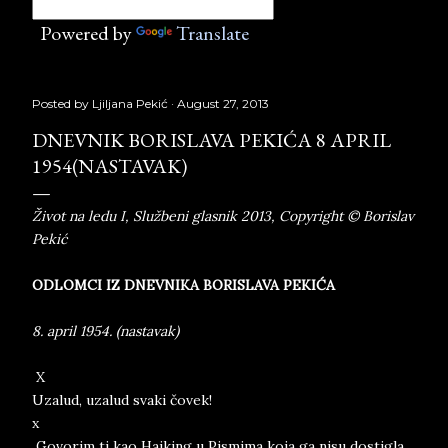
Powered by
Translate
Posted by
Ljiljana Pekić
August 27, 2013
DNEVNIK BORISLAVA PEKIĆA 8 APRIL
1954(NASTAVAK)
Život na ledu I, Službeni glasnik 2013, Copyright © Borislav
Pekić
ODLOMCI IZ DNEVNIKA BORISLAVA PEKIĆA
8. april 1954. (nastavak)
X
Uzalud, uzalud svaki čovek!
x
Govorim ti kao Hajking u Pismima koja ga nisu dostigla .