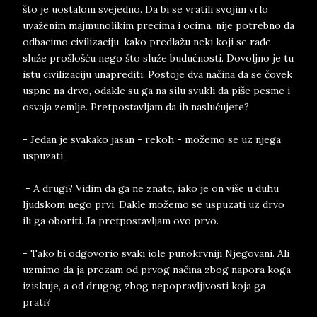
što je uostalom svejedno. Da bi se vratili svojim vrlo
uvaženim majmunolikim precima i ocima, nije potrebno da
odbacimo civilizaciju, kako predlažu neki koji se rađe
služe prošlošću nego što služe budućnosti. Dovoljno je tu
istu civilizaciju unaprediti. Postoje dva načina da se čovek
uspne na drvo, odakle su ga na silu svukli da piše pesme i
osvaja zemlje. Pretpostavljam da ih naslućujete?
- Jedan je svakako jasan - rekoh - možemo se uz njega
uspuzati.
- A drugi? Vidim da ga ne znate, iako je on više u duhu
ljudskom nego prvi. Dakle možemo se uspuzati uz drvo
ili ga oboriti. Ja pretpostavljam ovo prvo.
- Tako bi odgovorio svaki iole punokrvniji Njegovani. Ali
uzmimo da ja prezam od prvog načina zbog napora koga
iziskuje, a od drugog zbog nepopravljivosti koja ga
prati?