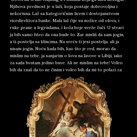
Njihova prednost je u laži, koja postaje dobrovoljna i
nekorisna. Laž sa kategoričnim licem i dostojanstvom
vicedirektora banke. Mala laž čije su nožice od olova, i
ruke prane u legendama, i koža boje sveže žuči. U stvari
ja bih samo hteo da ona bude to. Zar misliš da sam jogin,
a ti postelja sa klincima. Na sreću ti jesi postelja, ali ja
nisam jogin. Noću kada bih, kao što je red, morao da
mislim na tebe, ja sanjarim o lovu na lavove u Libiji, iako
za sada hvatam jedino buve. Ali ne mislim na tebe! Voleo
bih da znaš da to ne činim i voleo bih da mi to polazi za