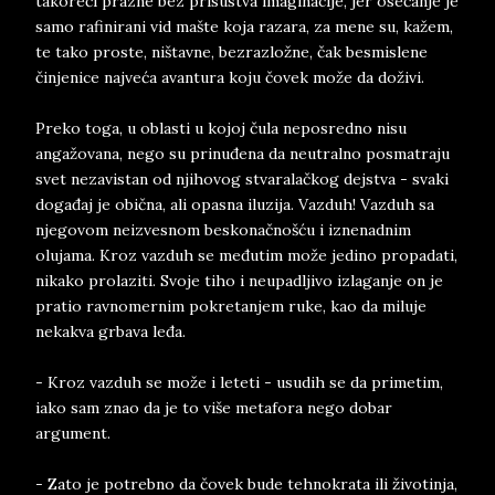
takoreći prazne bez prisustva imaginacije, jer osećanje je
samo rafinirani vid mašte koja razara, za mene su, kažem,
te tako proste, ništavne, bezrazložne, čak besmislene
činjenice najveća avantura koju čovek može da doživi.
Preko toga, u oblasti u kojoj čula neposredno nisu
angažovana, nego su prinuđena da neutralno posmatraju
svet nezavistan od njihovog stvaralačkog dejstva - svaki
događaj je obična, ali opasna iluzija. Vazduh! Vazduh sa
njegovom neizvesnom beskonačnošću i iznenadnim
olujama. Kroz vazduh se međutim može jedino propadati,
nikako prolaziti. Svoje tiho i neupadljivo izlaganje on je
pratio ravnomernim pokretanjem ruke, kao da miluje
nekakva grbava leđa.
- Kroz vazduh se može i leteti - usudih se da primetim,
iako sam znao da je to više metafora nego dobar
argument.
- Zato je potrebno da čovek bude tehnokrata ili životinja,