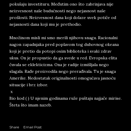
pokušaju investituru. Međutim ono što zabrinjava nije
neizvesnost naše budućnosti nego nejasnost naše
prošlosti. Neizvesnost dana koji dolaze uvek potiče od
nejasnosti dana koji mu je prethodio.
Množinom misli mi smo merili njihovu snagu. Racionalni
nagon zapadnjaka pred poplavom tog duhovnog okeana
koji je pretio da potopi osim biblioteka i svaki zdrav
ukus. On je propustio da ga svede u red. Evropska elita
čuvala se eklekticizma. Ona je radije izmišljala nego
slagala. Rađe proizvodila nego prerađivala. Tu je snaga
Amerike. Nedostatak originalnosti omogućava jasnoću
situacije i brz izbor.
x
Bio kod ( ) U njenim godinama ruže puštaju najjače mirise.
Šteta što imam nazeb.
Share
Email Post