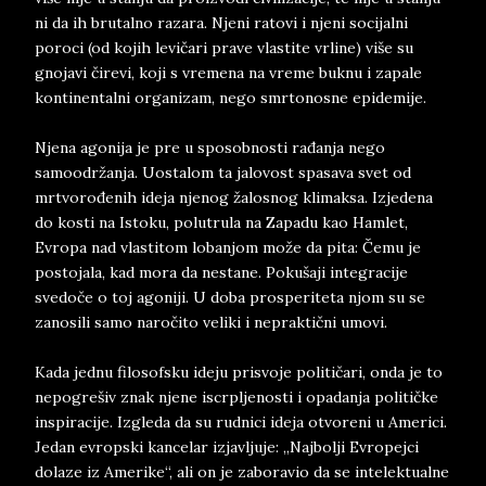
ni da ih brutalno razara. Njeni ratovi i njeni socijalni
poroci (od kojih levičari prave vlastite vrline) više su
gnojavi čirevi, koji s vremena na vreme buknu i zapale
kontinentalni organizam, nego smrtonosne epidemije.
Njena agonija je pre u sposobnosti rađanja nego
samoodržanja. Uostalom ta jalovost spasava svet od
mrtvorođenih ideja njenog žalosnog klimaksa. Izjedena
do kosti na Istoku, polutrula na Zapadu kao Hamlet,
Evropa nad vlastitom lobanjom može da pita: Čemu je
postojala, kad mora da nestane. Pokušaji integracije
svedoče o toj agoniji. U doba prosperiteta njom su se
zanosili samo naročito veliki i nepraktični umovi.
Kada jednu filosofsku ideju prisvoje političari, onda je to
nepogrešiv znak njene iscrpljenosti i opadanja političke
inspiracije. Izgleda da su rudnici ideja otvoreni u Americi.
Jedan evropski kancelar izjavljuje: „Najbolji Evropejci
dolaze iz Amerike“, ali on je zaboravio da se intelektualne