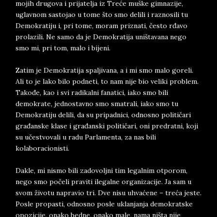
mojih drugova i prijatelja iz Treće muške gimnazije,
uglavnom sastojao u tome što smo delili i raznosili tu
Demokratiju i, pri tome, moram priznati, često rđavo
prolazili. Ne samo da je Demokratija uništavana nego
smo mi, pri tom, malo i bijeni.
Zatim je Demokratija spaljivana, a i mi smo malo goreli.
Ali to je lako bilo podneti, to nam nije bio veliki problem.
Takođe, kao i svi radikalni fanatici, iako smo bili
demokrate, jednostavno smo smatrali, iako smo tu
Demokratiju delili, da su pripadnici, odnosno političari
građanske klase i građanski političari, oni predratni, koji
su učestvovali u radu Parlamenta, za nas bili
kolaboracionisti.
Dakle, mi nismo bili zadovoljni tim legalnim otporom,
nego smo počeli praviti ilegalne organizacije. Ja sam u
svom životu napravio tri. Dve nisu uhvaćene – treća jeste.
Posle propasti, odnosno posle uklanjanja demokratske
opozicije, onako bedne, onako male, nama ništa nije