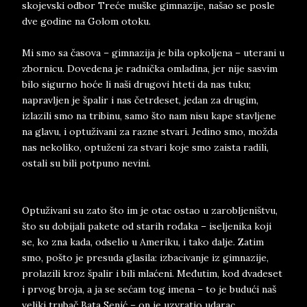
skojevski odbor Treće muške gimnazije, našao se posle
dve godine na Golom otoku.
Mi smo sa časova – gimnazija je bila opkoljena – uterani u
zbornicu. Dovedena je radnička omladina, jer nije sasvim
bilo sigurno hoće li naši drugovi hteti da nas tuku;
napravljen je špalir i nas četrdeset, jedan za drugim,
izlazili smo na tribinu, samo što nam nisu kape stavljene
na glavu, i optuživani za razne stvari. Jedino smo, možda
nas nekoliko, optuženi za stvari koje smo zaista radili,
ostali su bili potpuno nevini.
Optuživani su zato što im je otac ostao u zarobljeništvu,
što su dobijali pakete od starih rođaka – iseljenika koji
se, ko zna kada, odselio u Ameriku, i tako dalje. Zatim
smo, pošto je presuda glasila: izbacivanje iz gimnazije,
prolazili kroz špalir i bili mlaćeni. Međutim, kod dvadeset
i prvog broja, a ja se sećam tog imena – to je budući naš
veliki trubač Bata Senić – on je uzvratio udarac.