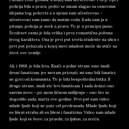
policija bila u pravu, pošto se nisam slagao sa osnovnim
idejama tog pokreta a u njemu sam učestvovao –
učestvovao sam samo da mutim vodu. Kada sam ja u
pitanju, policija je uvek u pravu. To je u principu jasno.
Šezdeset osma je bila velika i prva romantična pobuna
levog karaktera. Ona je prvi put izvela studente na ulicu i
prvi put pokazala u kojoj meri mladost može da utiče na
život ove zemlje.
Ali, i 1968. je bila leva. Znači, s jedne strane smo imali
desni fanatizam, jer moram priznati, mi smo bili fanatici,
ne gori od komunista. To je bila bespoštedna bitka. S
druge strane, imali ste levi fanatizam. I sada dolazi ono
sasvim novo – po mom ličnom mišljenju – ono što se
dogodilo sada, marta ove godine. Prvi put sam video
mlade ljude koji ne pate od predrasuda. Mlade ljude koji
su lišeni straha ali su lišeni i fanatizma. Video sam mlade
ljude koji se bore za pravdu, za ljubav, za sreću.