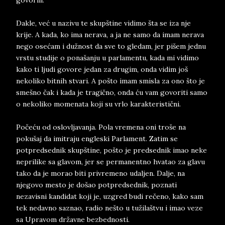
govorili.
Dakle, već u nazivu te skupštine vidimo šta se iza nje
krije. A kada, ko ima nerava, a ja ne samo da imam nerava
nego osećam i dužnost da sve to gledam, jer pišem jednu
vrstu studije o ponašanju u parlamentu, kada mi vidimo
kako ti ljudi govore jedan za drugim, onda vidim još
nekoliko bitnih stvari. A pošto imam smisla za ono što je
smešno čak i kada je tragično, onda ću vam govoriti samo
o nekoliko momenata koji su vrlo karakteristični.
Počeću od oslovljavanja. Pola vremena oni troše na
pokušaj da imitraju engleski Parlament. Zatim se
potpredsednik skupštine, pošto je predsednik imao neke
neprilike sa glavom, jer se permanentno hvatao za glavu
tako da je morao biti privremeno udaljen. Dalje, na
njegovo mesto je došao potpredsednik, poznati
nezavisni kandidat koji je, uzgred budi rečeno, kako sam
tek nedavno saznao, radio nešto u tužilaštvu i imao veze
sa Upravom državne bezbednosti.