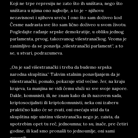
Koji ne trpe represiju ne zato što ih uništava, nego što
uništava u njima ono najbolje, a to je – njihovu
nezavisnost i njihovu sreću. I ono što sam doživeo kod
Česme nadrasta sve što sam lično doživeo u svom životu.
Pogledajte rađanje srpske demokratije, u obliku jednog
parlamenta, prvog, takozvanog višestranačkog. Veoma je
zanimljivo da se ponavlja „višestranački parlament“, a to
se, u stvari, podrazumeva.
„On je sad višestranački i treba da budemo srpska
narodna skupština.“ Takvim stalnim ponavljanjem da je
višestranački, pomalo, pokazuje stid većine. Jer, na kraju
krajeva, ta manjina ne vidi čemu služi uz sve svoje napore.
Dakle, komunisti, ili, ne znam kako da ih nazovem sada,
kriptosocijalisti ili kriptokomunisti, neka oni izaberu
praktično kako će se zvati, oni osećaju stid da ta
skupština nije uistinu višestranačka nego je, zaista, da
upotrebim opet tu reč, jednoumna; to su, inače, pre četiri
godine, ili kad smo pronašli to jednoumlje, oni sami