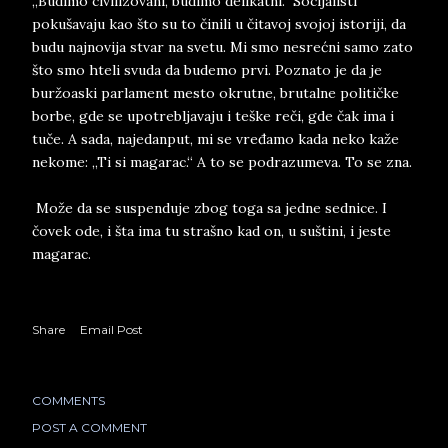
„Budimo civilizovani, budimo delikatni.“ Socijalisti
pokušavaju kao što su to činili u čitavoj svojoj istoriji, da
budu najnovija stvar na svetu. Mi smo nesrećni samo zato
što smo hteli svuda da budemo prvi. Poznato je da je
buržoaski parlament mesto okrutne, brutalne političke
borbe, gde se upotrebljavaju i teške reči, gde čak ima i
tuče. A sada, najedanput, mi se vređamo kada neko kaže
nekome: „Ti si magarac.“ A to se podrazumeva. To se zna.
Može da se suspenduje zbog toga sa jedne sednice. I
čovek ode, i šta ima tu strašno kad on, u suštini, i jeste
magarac.
Share
Email Post
COMMENTS
POST A COMMENT