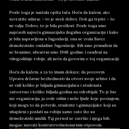
Posle toga je nastala opšta tuča. Hoću da kažem, ako
uzvratite udarac – to je uvek dobro. Dok ga trpite – to
ne valja. Dobro, to je bila prošlost. Posle toga smo
napravili najveću gimnazijsku ilegalnu organizaciju i kako
je bila napravljena u Jugoslaviji, ona se zvala Savez
demokratske omladine Jugoslavije. Bili smo prinuđeni da
se branimo; uhvaćeni smo 1948. godine i osuđeni na
višegodišnje robije, ali neću da govorim o toj organizaciji.
Hoću da kažem, a za to imam dokaze, da pozovem
Upravu državne bezbednosti da otvori svoje arhive i da
se vidi koliko je hiljada gimnazijalaca i studenata
zatvoreno i koliko hiljada godina su odrobijali. To je bio
niz organizacija; ja ovde vidim i neke ljude koje poznajem,
koji mogu to da potvrde, studente i gimnazijalce koji su
uhapšeni i poslati na robiju samo zato što su
demokratski mislili. Taj period se završio i njega bih
mogao nazvati kontrarevolucionarnim otporom.