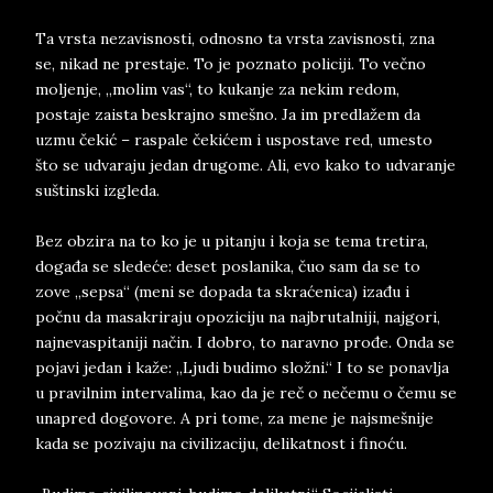
Ta vrsta nezavisnosti, odnosno ta vrsta zavisnosti, zna
se, nikad ne prestaje. To je poznato policiji. To večno
moljenje, „molim vas“, to kukanje za nekim redom,
postaje zaista beskrajno smešno. Ja im predlažem da
uzmu čekić – raspale čekićem i uspostave red, umesto
što se udvaraju jedan drugome. Ali, evo kako to udvaranje
suštinski izgleda.
Bez obzira na to ko je u pitanju i koja se tema tretira,
događa se sledeće: deset poslanika, čuo sam da se to
zove „sepsa“ (meni se dopada ta skraćenica) izađu i
počnu da masakriraju opoziciju na najbrutalniji, najgori,
najnevaspitaniji način. I dobro, to naravno prođe. Onda se
pojavi jedan i kaže: „Ljudi budimo složni.“ I to se ponavlja
u pravilnim intervalima, kao da je reč o nečemu o čemu se
unapred dogovore. A pri tome, za mene je najsmešnije
kada se pozivaju na civilizaciju, delikatnost i finoću.