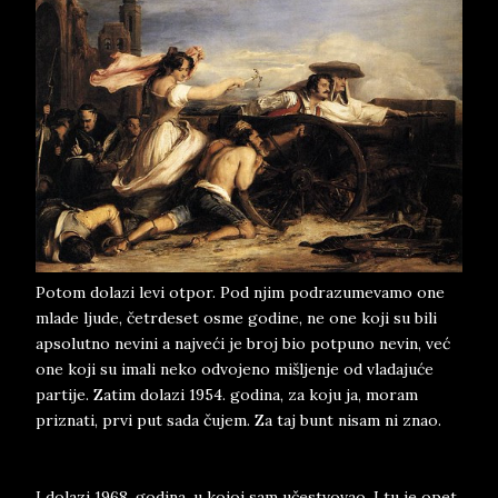
Potom dolazi levi otpor. Pod njim podrazumevamo one
mlade ljude, četrdeset osme godine, ne one koji su bili
apsolutno nevini a najveći je broj bio potpuno nevin, već
one koji su imali neko odvojeno mišljenje od vladajuće
partije. Zatim dolazi 1954. godina, za koju ja, moram
priznati, prvi put sada čujem. Za taj bunt nisam ni znao.
I dolazi 1968. godina, u kojoj sam učestvovao. I tu je opet