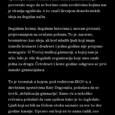
preostalo nego da se borimo onim sredstvima kojima nas
je tiranija ugušivala. A to znači širenjem demokratskih
ideja na ilegalan način.
Ilegalnim lecima, ilegalnim listovima i, moram priznati,
pripremanjem na oružanu pobunu. To je, naravno,
besmisleno kao ideja, ali kod mladih ljudi koji imaju
između šesnaest i dvadeset i jednu godinu nije potpuno
nemoguće. U Trećoj muškoj gimnaziji, u kojoj sam ja
učio, bilo je više ilegalnih organizacija koje nisu znale
jedna za drugu. Četrdeset i šeste godine odigrava se prvi
masakr gimnazijalaca.
To je trenutak u kojem, pod vođstvom SKOJ-a, a
direktnim uputstvima Rate Dugonjića, pokušava da se
izvrši „defašizacija gimnazija“. Samo ću u nekoliko
rečenica pokušati da vam opišem kako je to izgledalo.
Ljudi koji su bili na Golom otoku saznaće za sve to dve
godine kasnije. Upravo oni koji su to nama radili, ceo