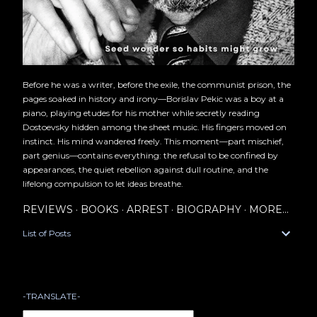
Before he was a writer, before the exile, the communist prison, the
pages soaked in history and irony—Borislav Pekic was a boy at a
piano, playing etudes for his mother while secretly reading
Dostoevsky hidden among the sheet music. His fingers moved on
instinct. His mind wandered freely. This moment—part mischief,
part genius—contains everything: the refusal to be confined by
appearances, the quiet rebellion against dull routine, and the
lifelong compulsion to let ideas breathe.
REVIEWS
BOOKS
ARREST
BIOGRAPHY
MORE…
List of Posts
-TRANSLATE-