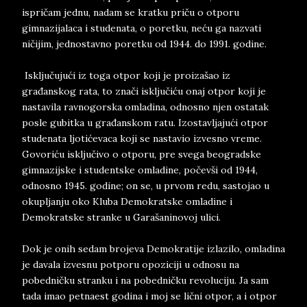
ispričam jednu, nadam se kratku priču o otporu
gimnazijalaca i studenata, o poretku, neću ga nazvati
ničijim, jednostavno poretku od 1944. do 1991. godine.
Isključujući iz toga otpor koji je proizašao iz
građanskog rata, to znači isključiću onaj otpor koji je
nastavila ravnogorska omladina, odnosno njen ostatak
posle gubitka u građanskom ratu. Izostavljajući otpor
studenata ljotićevaca koji se nastavio izvesno vreme.
Govoriću isključivo o otporu, pre svega beogradske
gimnazijske i studentske omladine, počevši od 1944,
odnosno 1945. godine; on se, u prvom redu, sastojao u
okupljanju oko Kluba Demokratske omladine i
Demokratske stranke u Garašaninovoj ulici.
Dok je onih sedam brojeva Demokratije izlazilo, omladina
je davala izvesnu potporu opoziciji u odnosu na
pobedničku stranku i na pobedničku revoluciju. Ja sam
tada imao petnaest godina i moj se lični otpor, a i otpor