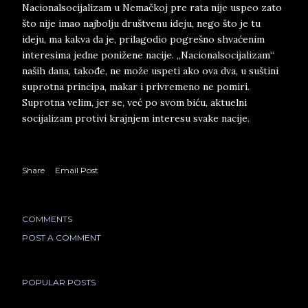
Nacionalsocijalizam u Nemačkoj pre rata nije uspeo zato
što nije imao najbolju društvenu ideju, nego što je tu
ideju, ma kakva da je, prilagodio pogrešno shvaćenim
interesima jedne ponižene nacije. „Nacionalsocijalizam“
naših dana, takođe, ne može uspeti ako ova dva, u suštini
suprotna principa, makar i privremeno ne pomiri.
Suprotna velim, jer se, već po svom biću, aktuelni
socijalizam protivi krajnjem interesu svake nacije.
Share
Email Post
COMMENTS
POST A COMMENT
POPULAR POSTS