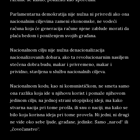
Parlamentarna demokratija nije nužna ni privredi ako ona
nacionalnim ciljevima zameni ekonomske, ne vodeći
računa koja će generacija račune njene zablude morati da
plaća bedom i poniženjem svojih građana.
Nacionalnom cilju nije nužna denacionalizacija
nacionalizovanih dobara, ako ta revolucionarnim nasiljem
stečena dobra budu, makar i privremeno, makar i
prividno, stavljena u službu nacionalnih ciljeva.
Nacionalnom kodu, kao ni komunističkom, ne smeta samo
ona razlika koja ide u njihovu korist i pomaže njihovom
jedinom cilju, na jednoj strani utopijskoj ideji, ma kako
stvarna nacija pri tome prošla, ili snu o naciji, ma kako se
bilo koja korisna ideja pri tome provela. Ni jedni, ni drugi
ne vide oko sebe ljude, građane, jedinke. Samo „narod“ ili
„čovečanstvo“.