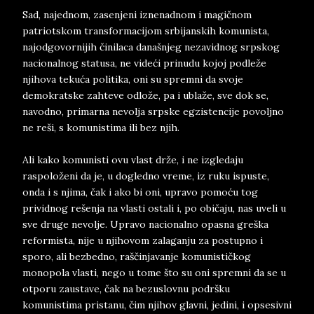
Sad, najednom, zasenjeni iznenadnom i magičnom
patriotskom transformacijom srbijanskih komunista,
najodgovornijih činilaca današnjeg nezavidnog srpskog
nacionalnog statusa, ne videći prinudu kojoj podleže
njihova tekuća politika, oni su spremni da svoje
demokratske zahteve odlože, pa i ublaže, sve dok se,
navodno, primarna nevolja srpske egzistencije povoljno
ne reši, s komunistima ili bez njih.
Ali kako komunisti ovu vlast drže, i ne izgledaju
raspoloženi da je, u dogledno vreme, iz ruku ispuste,
onda i s njima, čak i ako bi oni, upravo pomoću tog
prividnog rešenja na vlasti ostali i, po običaju, nas uveli u
sve druge nevolje. Upravo nacionalno opasna greška
reformista, nije u njihovom zalaganju za postupno i
sporo, ali bezbedno, raščinjavanje komunističkog
monopola vlasti, nego u tome što su oni spremni da se u
otporu zaustave, čak na bezuslovnu podršku
komunistima pristanu, čim njihov glavni, jedini, i opsesivni