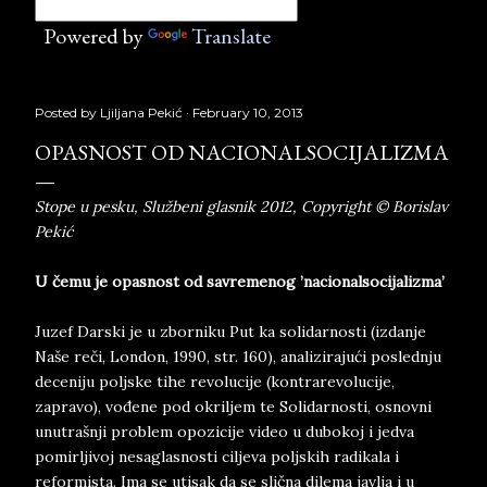
Powered by
Translate
Posted by
Ljiljana Pekić
February 10, 2013
OPASNOST OD NACIONALSOCIJALIZMA
Stope u pesku, Službeni glasnik 2012, Copyright © Borislav
Pekić
U čemu je opasnost od savremenog ’nacionalsocijalizma’
Juzef Darski je u zborniku Put ka solidarnosti (izdanje
Naše reči, London, 1990, str. 160), analizirajući poslednju
deceniju poljske tihe revolucije (kontrarevolucije,
zapravo), vođene pod okriljem te Solidarnosti, osnovni
unutrašnji problem opozicije video u dubokoj i jedva
pomirljivoj nesaglasnosti ciljeva poljskih radikala i
reformista. Ima se utisak da se slična dilema javlja i u