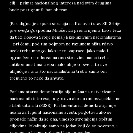
cilj – primat nacionalnog interesa nad svim drugima –
bude postignut ili bar obećan.
(Paradigma je srpska situacija na Kosovu i stav SK Srbije,
pre svega gospodina Miloševića prema njemu, kao i teza
da bez Kosova Srbije nema.) Ekskluzivnim nacionalistima
– pri čemu pod tim pojmom ne razumem ništa rđavo –
uvek treba mnogo, iako je to, zapravo, jako malo i
ograničeno u odnosu na ono što svima nama treba;
antikomunistima treba malo, ali je to sve, a to sve
uključuje i ono što nacionalistima treba, samo oni
trenutno to neće da shvate.
Parlamentarna demokratija nije nužna za ostvarivanje
nacionalnih interesa, pogotovu ako su oni osvajački a ne
stabilizatorski (SSSR). Parlamentarna demokratija nije
nužna za trijumf nacionalne svesti, pogotovu ako se
pronađe način da se ona, umesto stremljenja opštim
ciljevima, lokalizuje samo na jedan koji će se povesno, i
razume se kasno, pokazati kao sporedan.