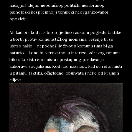
našoj još idejno neodlučnoj, politički nesabranoj,
psihološki nespremnoj i tehnički neorganizovanoj
opoziciji.
Ali kad bi i kod nas bio to jedino raskol u pogledu taktike
u borbi protiv komunističkog monizma, rešenje bi se
ubrzo našlo – nepodnošljiv život s komunistima bi ga
naturio – i ono bi, verovatno, u interesu zdravog razuma,
bilo u korist reformista i postupnog predavanja
zaboravu socijalizma. Kod nas, nažalost, kad su reformisti
u pitanju, taktika, očigledno, obuhvata i neke od krajnjih
ciljeva.