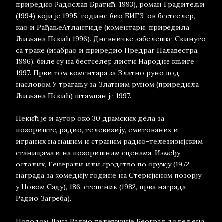
приредио Радослав Братић, 1993), роман Градитељи
(1994) који је 1995. године био БИГЗ-ов бестселер,
као и РађањеАтлантиде (коментари, приредила
Љиљана Пекић 1996). Дневничке забелешке Скинуто
са траке (изабрао и приредио Предраг Палавестра,
1996), биле су на бестселер листи Народне књиге
1997. Први том коментара за Златно руно под
насловом У трагању за Златним руном (приредила
Љиљана Пекић) штампан је 1997.
Пекић је и аутор око 30 драмских дела за
позориште, радио, телевизију, емитованих и
играних на нашим и страним радио-телевизијским
станицама и на позоришним сценама. Између
осталих, Генерали или сродство по оружју (1972,
награда за комедију године на Стеријином позорју
у Новом Саду), 186. степеник (1982, прва награда
Радио Загреба).
Поводом Дана Радио телевизије Београд додељена