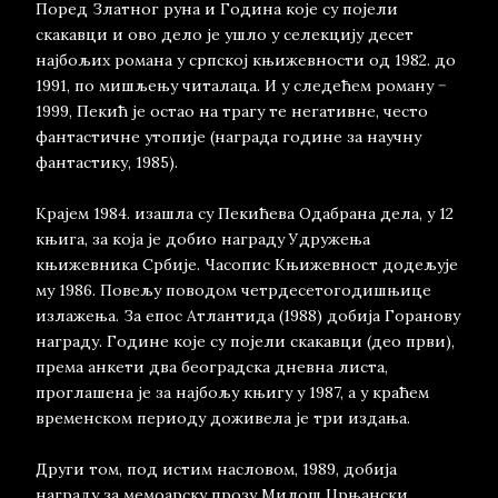
Поред Златног руна и Година које су појели
скакавци и ово дело је ушло у селекцију десет
најбољих романа у српској књижевности од 1982. до
1991, по мишљењу читалаца. И у следећем роману −
1999, Пекић је остао на трагу те негативне, често
фантастичне утопије (награда године за научну
фантастику, 1985).
Крајем 1984. изашла су Пекићева Одабрана дела, у 12
књига, за која је добио награду Удружења
књижевника Србије. Часопис Књижевност додељује
му 1986. Повељу поводом четрдесетогодишњице
излажења. За епос Атлантида (1988) добија Горанову
награду. Године које су појели скакавци (део први),
према анкети два београдска дневна листа,
проглашена је за најбољу књигу у 1987, а у краћем
временском периоду доживела је три издања.
Други том, под истим насловом, 1989, добија
награду за мемоарску прозу Милош Црњански.