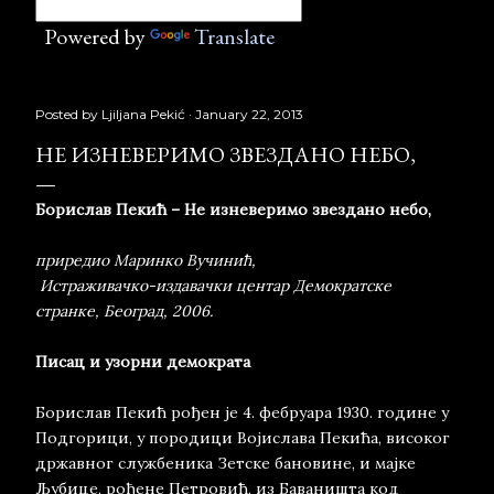
Powered by
Translate
Posted by
Ljiljana Pekić
January 22, 2013
НЕ ИЗНЕВЕРИМО ЗВЕЗДАНО НЕБО,
Борислав Пекић – Не изневеримо звездано небо,
приредио Маринко Вучинић,
Истраживачко-издавачки центар Демократске
странке, Београд, 2006.
Писац и узорни демократа
Борислав Пекић рођен је 4. фебруара 1930. године у
Подгорици, у породици Војислава Пекића, високог
државног службеника Зетске бановине, и мајке
Љубице, рођене Петровић, из Баваништа код