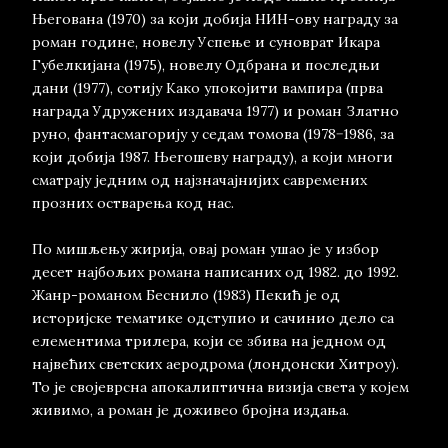
Његована (1970) за који добија НИН-ову награду за
роман године, новелу Успење и суноврат Икара
Губелкијана (1975), новелу Одбрана и последњи
дани (1977), сотију Како упокојити вампира (прва
награда Удружених издавача 1977) и роман Златно
руно, фантасмагорију у седам томова (1978−1986, за
који добија 1987. Његошеву награду), а који многи
сматрају једним од најзначајнијих савремених
прозних остварења код нас.
По мишљењу жирија, овај роман ушао је у избор
десет најбољих романа написаних од 1982. до 1992.
Жанр-романом Беснило (1983) Пекић је од
историјске тематике одступио и сачинио дело са
елементима трилера, који се збива на једном од
највећих светских аеродрома (лондонски Хитроу).
То је својеврсна апокалиптична визија света у којем
живимо, а роман је доживео бројна издања.