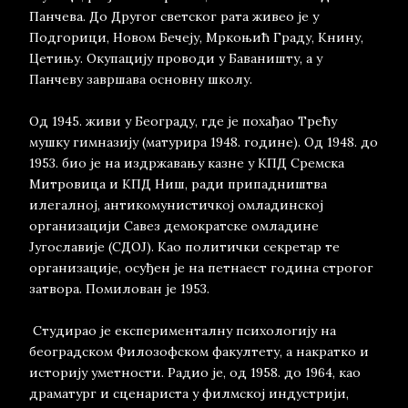
Панчева. До Другог светског рата живео је у
Подгорици, Новом Бечеју, Мркоњић Граду, Книну,
Цетињу. Окупацију проводи у Баваништу, а у
Панчеву завршава основну школу.
Од 1945. живи у Београду, где је похађао Трећу
мушку гимназију (матурира 1948. године). Од 1948. до
1953. био је на издржавању казне у КПД Сремска
Митровица и КПД Ниш, ради припадништва
илегалној, антикомунистичкој омладинској
организацији Савез демократске омладине
Југославије (СДОЈ). Као политички секретар те
организације, осуђен је на петнаест година строгог
затвора. Помилован је 1953.
Студирао је експерименталну психологију на
београдском Филозофском факултету, а накратко и
историју уметности. Радио је, од 1958. до 1964, као
драматург и сценариста у филмској индустрији,