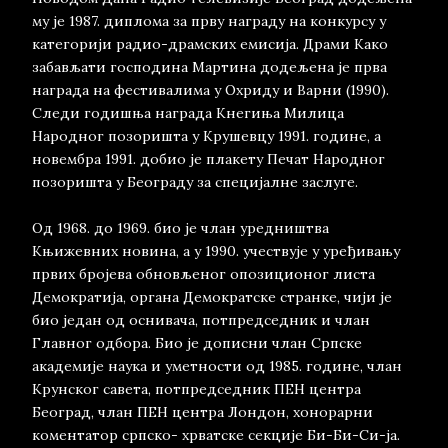
му је 1987. диплома за прву награду на конкурсу у
категорији радио-драмских емисија. Драми Како
забављати господина Мартина додељена је прва
награда на фестивалима у Охриду и Варни (1990).
Следи годишња награда Кнегиња Милица
Народног позоришта у Крушевцу 1991. године, а
новембра 1991. добио је плакету Печат Народног
позоришта у Београду за специјалне заслуге.
Од 1968. до 1969. био је члан уредништва
Књижевних новина, а у 1990. учествује у уређивању
првих бројева обновљеног опозиционог листа
Демократија, органа Демократске странке, чији је
био један од оснивача, потпредседник и члан
Главног одбора. Био је дописни члан Српске
академије наука и уметности од 1985. године, члан
Крунског савета, потпредседник ПЕН центра
Београд, члан ПЕН центра Лондон, хонорарни
коментатор српско- хрватске секције Би-Би-Си-ја.