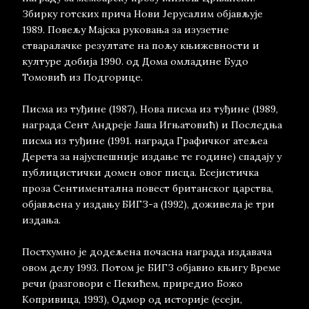
Збирку готских прича Нови Јерусалим објављује
1989. Повељу Мајска руковања за изузетне
стваралачке резултате на пољу књижевности и
културе добија 1990. од Дома омладине Будо
Томовић из Подгорице.
Писма из туђине (1987), Нова писма из туђине (1989,
награда Сент Андреје Јаша Игњатовић) и Последња
писма из туђине (1991. награда Графичког атељеа
Дерета за најуспешније издање те године) спадају у
публицистички домен овог писца. Есејистичка
проза Сентиментална повест британског царства,
објављена у издању БИГЗ-а (1992), доживела је три
издања.
Постхумно је додељена почасна награда издавача
овом делу 1993. Потом је БИГЗ објавио књигу Време
речи (разговори с Пекићем, приредио Божо
Копривица, 1993), Одмор од историје (есеји,