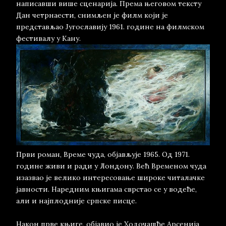
написавши више сценарија. Према његовом тексту
Дан четрнаести, снимљен је филм који је
представљао Југославију 1961. године на филмском
фестивалу у Кану.
Први роман, Време чуда, објављује 1965. Од 1971.
године живи и ради у Лондону. Већ Временом чуда
изазвао је велико интересовање широке читалачке
јавности. Наредним књигама сврстао се у водеће,
али и најплодније српске писце.
Након прве књиге, објавио је Ходочашће Арсенија