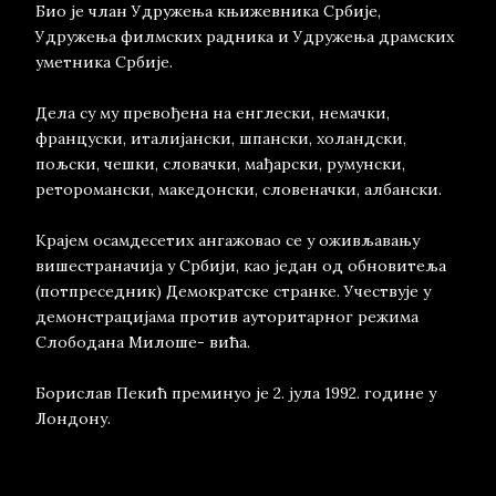
Био је члан Удружења књижевника Србије,
Удружења филмских радника и Удружења драмских
уметника Србије.
Дела су му превођена на енглески, немачки,
француски, италијански, шпански, холандски,
пољски, чешки, словачки, мађарски, румунски,
реторомански, македонски, словеначки, албански.
Крајем осамдесетих ангажовао се у оживљавању
вишестраначија у Србији, као један од обновитеља
(потпреседник) Демократске странке. Учествује у
демонстрацијама против ауторитарног режима
Слободана Милоше- вића.
Борислав Пекић преминуо је 2. јула 1992. године у
Лондону.