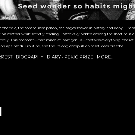
re the exile, the communist prison, the pages soaked in history and irony—Bori
or his mother while secretly reading Dostoevsky hidden among the sheet music
freely. This moment—part mischief, part genius—contains everything: the refu
ion against dull routine, and the lifelong compulsion to let ideas breathe.
RREST
BIOGRAPHY
DIARY
PEKIĆ PRIZE
MORE…