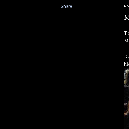
Share
Po
M
Ta
M
Do
hl