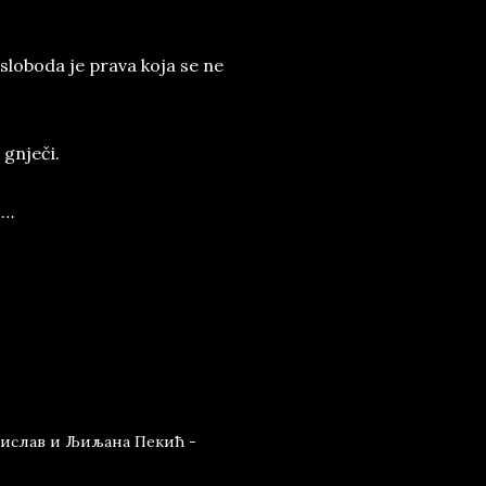
sloboda je prava koja se ne
 gnječi.
 …
рислав и Љиљана Пекић -