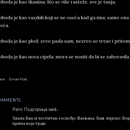
oboda je kao tkanina; što se više rasteže, sve je tanja.
oboda je kao vazduh koji se ne oseća kad ga ima; samo ona 
eća.
oboda je kao plod; zreo pada sam, nezreo se trese i pritom
oboda je kao nova cipela; mora se nositi da bi se zaboravila
are
Email Post
OMMENTS
Рато Подгорица said…
Хвала Вам и честитам госпођо Љиљана. Баш лијепо: Бо
прича која траје.