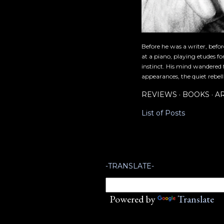
Before he was a writer, befo
at a piano, playing etudes f
instinct. His mind wandered 
appearances, the quiet rebell
REVIEWS
BOOKS
A
List of Posts
-TRANSLATE-
Powered by
Translate