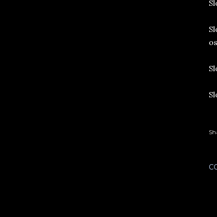
Sl
Sl
os
Sl
Sl
Sh
C