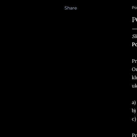
Share
Po
P
Sl
Po
Pr
On
kl
uk
a)
b)
c)
Pr