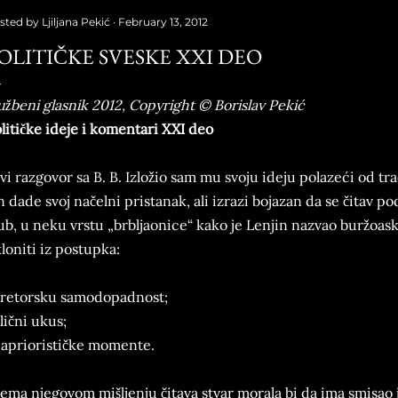
sted by
Ljiljana Pekić
February 13, 2012
OLITIČKE SVESKE XXI DEO
užbeni glasnik 2012, Copyright © Borislav Pekić
litičke ideje i komentari XXI deo
vi razgovor sa B. B. Izložio sam mu svoju ideju polazeći od tr
 dade svoj načelni pristanak, ali izrazi bojazan da se čitav p
ub, u neku vrstu „brbljaonice“ kako je Lenjin nazvao buržoask
loniti iz postupka:
 retorsku samodopadnost;
 lični ukus;
 apriorističke momente.
ema njegovom mišljenju čitava stvar morala bi da ima smisao 