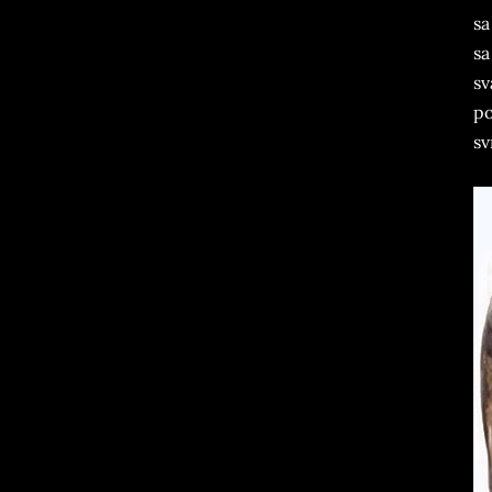
sa
sa
sv
po
sv