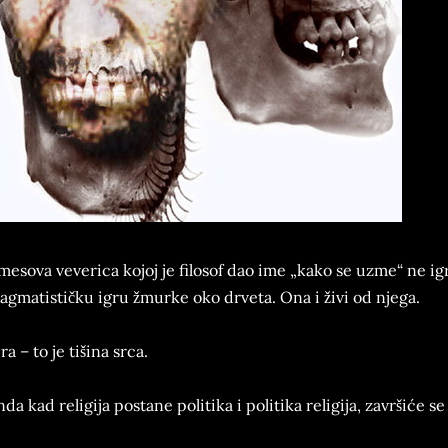
mesova veverica kojoj je filosof dao ime „kako se uzme“ ne ig
agmatističku igru žmurke oko drveta. Ona i živi od njega.
ra – to je tišina srca.
da kad religija postane politika i politika religija, završiće se 