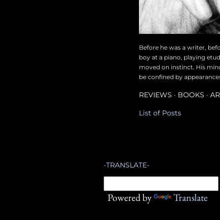
Before he was a writer, bef
boy at a piano, playing etu
moved on instinct. His min
be confined by appearances, 
REVIEWS
BOOKS
AR
List of Posts
-TRANSLATE-
Powered by
Translate