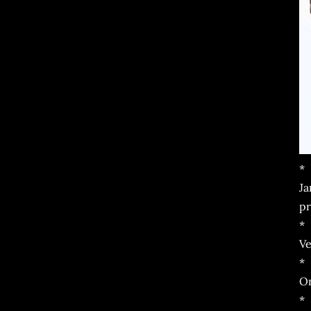
*
Ja
pr
*
Ve
*
On
*