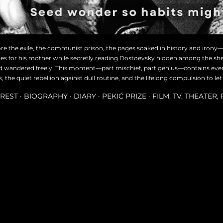
ore the exile, the communist prison, the pages soaked in history and irony
des for his mother while secretly reading Dostoevsky hidden among the she
d wandered freely. This moment—part mischief, part genius—contains every
the quiet rebellion against dull routine, and the lifelong compulsion to let
REST
BIOGRAPHY
DIARY
PEKIĆ PRIZE
FILM, TV, THEATER,