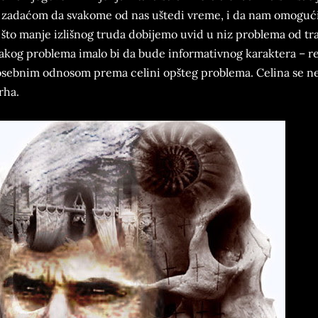
 zadaćom da svakome od nas uštedi vreme, i da nam omogući
 što manje izlišnog truda dobijemo uvid u niz problema od tra
akog problema imalo bi da bude informativnog karaktera – re
sebnim odnosom prema celini opšteg problema. Celina se ne s
rha.