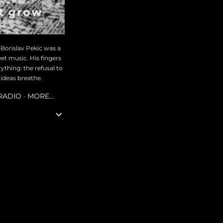
—Borislav Pekic was a
et music. His fingers
thing: the refusal to
 ideas breathe.
 RADIO
MORE…