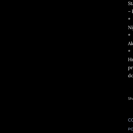
St
– 
*
Ni
*
Ak
*
Hr
pr
do
Sh
C
PO