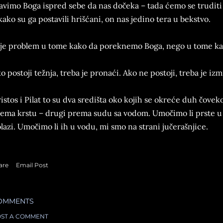
avimo Boga ispred sebe da nas dočeka – tada ćemo se truditi 
kako su ga postavili hrišćani, on nas jedino tera u bekstvo.
je problem u tome kako da poreknemo Boga, nego u tome k
o postoji težnja, treba je pronaći. Ako ne postoji, treba je izmi
istos i Pilat to su dva središta oko kojih se okreće duh čovek
ema krstu – drugi prema sudu sa vodom. Umočimo li prste u 
lazi. Umočimo li ih u vodu, mi smo na strani jučerašnjice.
are
Email Post
OMMENTS
ST A COMMENT