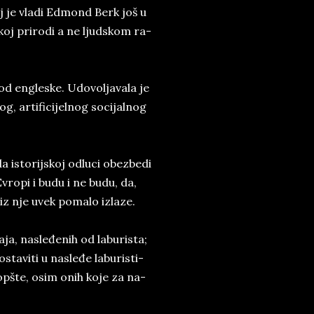
joj je vla­di Ed­mond Berk još u
koj pri­ro­di a ne l­jud­skom ra­
d en­gle­ske. Udo­vol­ja­va­la je
i­fi­ci­jel­n­og so­ci­jal­nog
da isto­rij­skoj od­lu­ci obez­be­di
Evro­pi i budu i ne budu, da,
 iz nje uvek po­ma­lo iz­la­ze.
šaja, na­sleđenih od la­bu­ri­sta;
ta­vi­ti u na­sleđe la­bu­ri­sti­
 uopšte, osim onih ko­je­ za na­