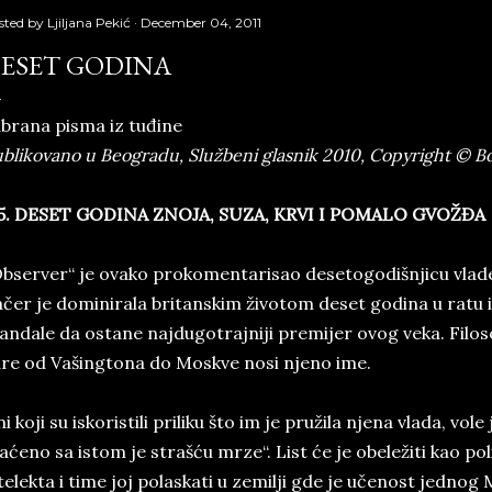
sted by
Ljiljana Pekić
December 04, 2011
ESET GODINA
brana pisma iz tuđine
blikovano u Beogradu, Službeni glasnik 2010, Copyright © Bor
5. DE­SET GO­DI­NA ZNO­JA, SUZA, KRVI I PO­MA­LO GVOŽĐA
b­ser­ver“ je ova­ko pro­ko­men­ta­ri­sao de­se­to­go­di­šn­ji­cu vl
čer je do­mi­ni­rala bri­tan­skim živo­tom de­set go­di­na u ratu 
an­da­le da osta­ne naj­du­go­traj­ni­ji pre­mi­jer ovog veka. Fi­lo­so­
­re od Va­šing­to­na do Mo­skve nosi nje­no ime.
i koji su is­kori­sti­li prili­ku što im je pružila nje­na vlada, vole
aćeno sa istom je strašću mrze“. List će je­ o­be­ležiti ka­o­ po­
telekta i time joj polaskati u ze­milji g­de je učenost jedno