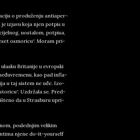
a­ci­ju o pro­duženju an­ti­a­per­
je iz­ja­vu koja njen pot­pis u
ijel­nog, uos­ta­lom, pot­pi­sa,
de­set osmo­ri­cu“. Mo­ram pri­
la­sku Bri­ta­ni­je u evrop­ski
u međuvre­me­nu, kao pad in­fla­
i­ja u taj si­stem ne uđe. Iz­o­
e­sto­ri­cu“. Uzdržala se. Pred­
piš­te­no da u Stras­buru upri­
­nom, po­sled­njim ve­li­kim
n­ti­ma nje­ne do-it-your­self