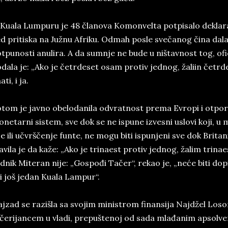
Ku­a­la Lum­pu­ru­ je 48 čla­no­va Ko­m­on­velta pot­pi­sa­lo de­kla­r
­d pri­ti­ska na Južnu Afri­ku. Od­mah po­sle svečanog čina dala 
t­pu­no­sti anu­li­ra. A da sum­nje ne bude u ni­štav­nost tog, ofi­c
­da­la je: „Ako je četr­de­set osam pro­tiv jed­nog, žali­in če­tr­
­ti, i ja.
­tom je jav­no obe­lo­da­ni­la od­vrat­nost pre­ma Evro­pi i ot­por u
­ne­tar­ni si­stem, sve ­dok se ne is­pu­ne iz­ve­sni uslovi koji, 
je ili učvrščenje fun­te, ne mogu biti is­pun­je­ni sve dok Bri­ta­n
a­vi­la je da kaže: „Ako je tri­na­est pro­tiv je­dnog, žalim tri­na­
d­nik­ Mi­te­ran nije: „Go­spođi Tačer“, re­ka­o­ je, „neće biti do­
či još je­dan Ku­a­la Lam­pur“.
j­zad­ se ra­zi­šla sa svo­jim mi­ni­strom fi­nan­sija Najdžel Lo­­so
čeri­jan­cem u vla­di, pre­pu­šte­noj od sada mlađanim ap­sol­ve