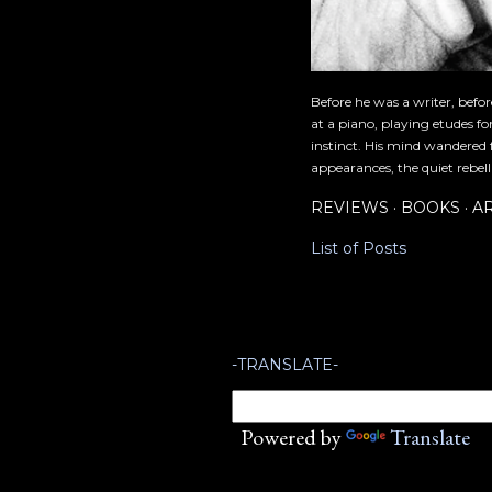
Before he was a writer, befo
at a piano, playing etudes f
instinct. His mind wandered 
appearances, the quiet rebell
REVIEWS
BOOKS
A
List of Posts
-TRANSLATE-
Powered by
Translate