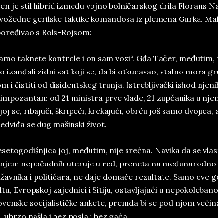
en­ je stil hi­brid između voj­no­ bol­ničar­skog dri­la Flo­rans Na
vožedne ge­ril­ske tak­ti­ke ko­man­do­sa iz ple­me­na Gur­ka. 
oređiva­o s Rols-Roj­som:
amo takne­te kon­tro­le i on sam vozi“. Gđa Tačer, međutim, tre­t
o izan­đa­li zid­ni sat koji se, da bi ot­ku­ca­vao, stal­no mo­ra ­gr
m i čis­ti­ti od di­si­dent­skog trunja. Is­tre­blji­vački is­hod nje­nih
 im­po­zan­tan: od 21 mi­ni­stra prve vla­de, 21 zupčani­ka u n
­joj se, ri­ba­juči, škri­peći, krc­ka­jući, obrću još samo dvo­ji­ca
ed­vi­đa se dug mašin­ski život.
­se­to­go­di­šn­ji­ca joj, međuti­m, nije srećna. Na­vi­ka da se vla­s
n­jem nepočud­nih uteruje u red, pre­ne­ta na međuna­rod­no p
žav­ni­ka i po­li­tičara, ne daje domaće re­zul­ta­te. Samo ove go
l­tu, Evrop­skoj za­jed­nici i Sitiju, ostav­lja­jući u ne­po­ko­le­ba
oven­ske so­ci­ja­li­stičke an­ke­te, prem­da bi se pod njom većina
, ubr­zo na­šla i bez po­sla i bez gaća.