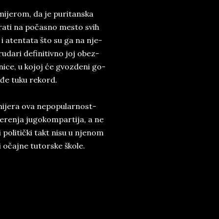
mi­je­rom, da je pu­ri­tan­ska
m vra­ti na počasno me­sto svih
 i aten­ta­ta što su ga na n­je­
­dari def­ini­tiv­no ­joj obez­
i­ce, u ko­joj će gvo­zde­ni go­
ođe tu­ku re­kord.
mi­je­ra ova ne­po­pu­lar­nost­
ve­ren­ja ­ju­go­kom­par­ti­ja, a ne
 po­li­tički takt nisu u nje­nom
i očaj­ne tu­tor­ske ško­le.