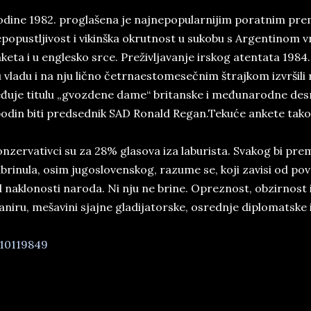
­di­ne 1982. pro­gla­še­na ­je naj­ne­po­pu­lar­ni­jim po­rat­nim pre­
­po­pustlji­vost i vi­kin­ška okrut­nost u su­ko­bu s Ar­gen­ti­no
­ke­ta i u en­gle­sko srce. Preživl­ja­van­je ir­skog atentata 1984.
 vla­du i na nju lično četr­na­e­stomesečnim štraj­kom izvr­ši­li ru
đuje ­ti­tu­lu „gvozdene dame“ bri­tan­ske i međuna­rod­ne de­sn
o­din­ bi­ti pred­sed­nik­ SA­D Ro­nald Re­gan.Tekuće an­ke­te­ ta­k
n­zer­va­tiv­ci su za 28% gla­so­va iza la­bu­ri­sta. Sva­kog bi pre­
­bri­nu­la, osi­m ju­go­slo­ven­skog, raz­u­me ­se, ko­ji­ za­vi­si od po­
 na­klo­no­sti na­ro­da. Ni nju ne bri­ne. Opre­znost, ob­zir­nost i
­ni­ru, mešavi­ni sj­ajne gla­di­ja­tor­ske, osred­nje di­plo­mat­ske 