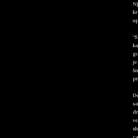
Nj
kr
up
“S
ka
go
je
šn
pr
De
sa
dr
ve
sl
ca