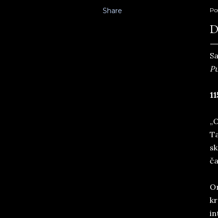
Share
Po
D
Sa
Pu
11
„O
Ta
sk
ča
On
kr
in