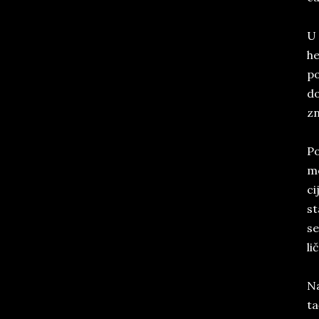
U 
he
po
do
zna
Po
mo
ci
st
se
li
Na
ta