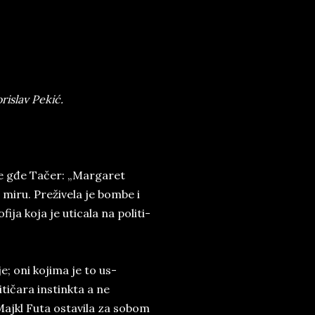
islav Pekić.
a­de gđe Tačer: „Mar­ga­ret
i miru. Prežive­la je bom­be i
fi­ja koja je uti­cala na po­li­ti­
 je; oni ko­ji­ma je to us­
li­tičara instinkta a ne
g Majkl Futa ostavila za sobom