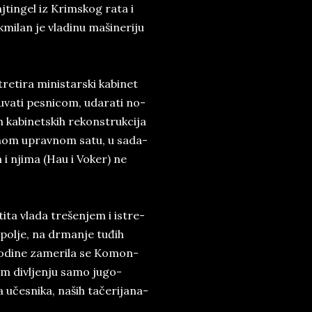
j­tin­gel iz Krim­skog rata i
Makmilan je vladinu mašineriju
i­ra mi­ni­star­ski ka­bi­net
u­va­ti pe­sni­com, uda­ra­ti no­
 ka­bi­net­skih re­kon­struk­ci­ja
je­nom uprav­nom satu, u sa­da­
, a i nji­ma (Hau i Voker) ne
ti­ta vla­da trešen­jem i is­tre­
ol­je, na dr­man­je tuđih
­di­ne ­za­me­ri­la se Ko­mon­
­nom div­ljen­ju samo ju­go­
 učesni­ka, na­ših tačeri­ja­na­