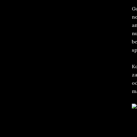
Go
ne
an
nu
be
sp
Ko
za
od
ma