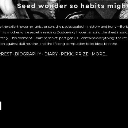
re the exile, the communist prison, the pages soaked in history and irony—Bori
or his mother while secretly reading Dostoevsky hidden among the sheet music
freely. This moment—part mischief, part genius—contains everything: the refu
ion against dull routine, and the lifelong compulsion to let ideas breathe.
RREST
BIOGRAPHY
DIARY
PEKIĆ PRIZE
MORE…