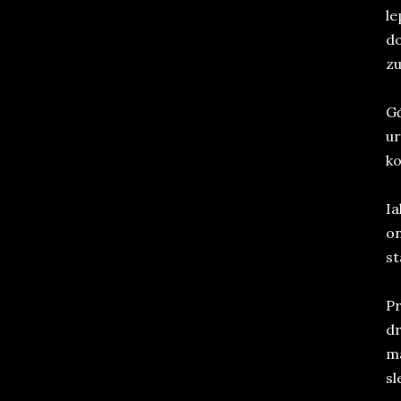
le
do
zu
Gđ
ur
ko
Ia
on
st
Pr
dr
ma
sl