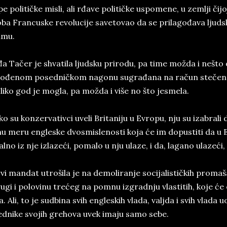
pe političke mi­sli, ali rđave po­li­tičke uspo­me­ne, u zem­lji či
ba Fran­cu­ske re­vo­lu­ci­je sa­ve­to­vao da se pri­la­gođava ljud­s
­mu.
a Tačer­ je s­hva­ti­la ljud­sku pri­ro­du, pa time možda i ne­što o
ođenom po­sedničkom na­go­nu su­građana na račun stečenog, ar­t
­li­ko god je mo­gla, pa možda i više no što je­sme­la.
ko su kon­zer­va­tiv­ci uve­li Bri­ta­ni­ju u Evro­pu, nju su iza­bra­li 
u meru en­gle­ske dvo­smi­sle­no­sti koja će im do­pu­stiti da u 
al­no iz nje iz­la­zeći, po­ma­lo u nju ula­ze, i da, la­ga­no ula­zeći,
vi man­da­t u­troši­la ­je na de­mo­li­ran­je so­ci­ja­li­stičkih pro­ma
u­gi i po­lo­vi­nu trećeg na pom­nu iz­grad­nju vl­a­sti­tih, koje će os
. Ali, to je sud­bi­na svih en­gle­skih vla­da, valj­da i svih vla­da
ed­ni­ke ­svo­jih gre­ho­va uve­k i­ma­ju ­sa­mo ­se­be.