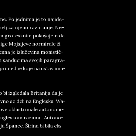
­ne. Po jed­ni­ma je to naj­i­de­
e­melj za nje­no ra­za­ra­nje. Ne­
­vim gro­tesk­nim po­ku­ša­jem da
­ge Moj­si­je­ve nor­mi­ra­le ži­
na je iz­lu­če­vi­na mo­ni­stič­
 san­du­ci­ma svo­jih pa­ra­gra­
na pri­med­be ko­je na ustav ima­
bi iz­gle­da­la Bri­ta­ni­ja da je
tiv­no se de­li na En­gle­sku, Wa­
bi ove obla­sti ima­le auto­no­mi­
 en­gle­skom ra­zu­mu. Auto­no­
ju Špan­ce. Ši­ri­na bi bi­la eks­