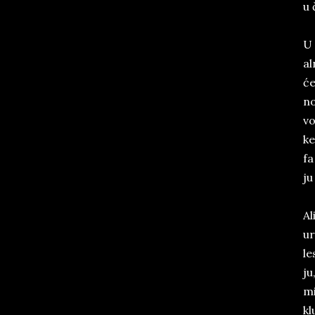
u 
U 
al
će
no
vo
ke
fa
ju
Al
ur
le
ju
mi
kl