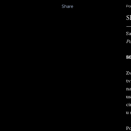
Share
Po
S
Sa
Pu
86
Zv
tv
na
us
ci
u 
Po