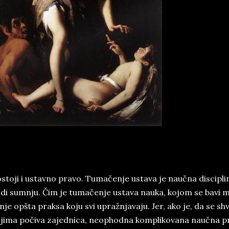
­sto­ji i ustav­no pra­vo. Tu­ma­če­nje usta­va je na­uč­na di­sci­pli­
­di sum­nju. Čim je tu­ma­če­nje usta­va na­u­ka, ko­jom se ba­vi ma­
­nje opšta prak­sa ko­ju svi upra­žnja­va­ju. Jer, ako je, da se shva­
­ji­ma po­či­va za­jed­ni­ca, neo­p­hod­na kom­pli­ko­va­na na­uč­na pro­