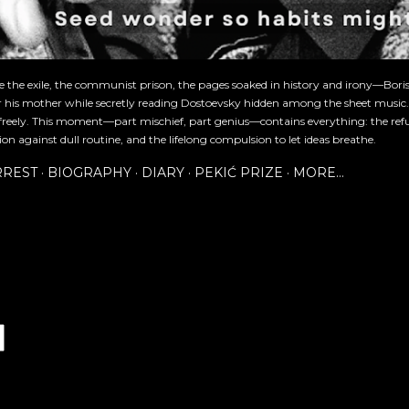
re the exile, the communist prison, the pages soaked in history and irony—Bori
or his mother while secretly reading Dostoevsky hidden among the sheet music
freely. This moment—part mischief, part genius—contains everything: the refu
ion against dull routine, and the lifelong compulsion to let ideas breathe.
RREST
BIOGRAPHY
DIARY
PEKIĆ PRIZE
MORE…