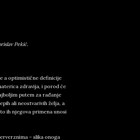
islav Pekić.
a op­ti­mi­stič­ne de­fi­ni­ci­je
­te­ri­ca zdra­vi­ja, i po­rod će
naj­bo­ljim pu­tem za ra­đa­nje
e­pih ali neo­stva­ri­vih že­lja, a
to ih nje­go­va pri­me­na uno­si
er­verz­ni­ma – sli­ka ono­ga