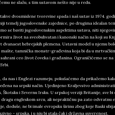
če­mu ne sla­žu, s tim usta­vom neš­to ni­je u re­du.
ta­kve dvo­smi­sle­ne tvo­re­vi­ne spa­da i naš ustav iz 1974. go­di
­ni­ji te­melj ju­go­slo­ven­ske za­jed­ni­ce, po dru­gi­ma ide­a­lan t
­mo se ba­vi­ti ju­go­slo­ven­skim aspek­ti­ma usta­va, ni­ti nje­go
r­mi­ra ži­vot na sve­o­bu­hva­tan i ka­non­ski na­čin na ko­ji su Knji
t dva­na­est he­brej­skih ple­me­na. Ustav­ni mo­del u nje­mu bo­le­s
 maš­te, tam­nič­ka mon­str-gra­đe­vi­na ko­ja bi da u mr­tvač­kim
 sa­hra­ni ceo ži­vot čo­ve­ka i gra­đa­ni­na. Ogra­ni­či­će­mo se 
 Sr­bi.
i, da nas i En­gle­zi raz­u­me­ju, po­ku­ša­će­mo da pri­ka­že­mo ka­ko 
e­đe­na na srp­ski na­čin. Uje­di­nje­no Kra­ljev­stvo ad­mi­ni­stra­
s, Škot­sku i Se­ver­nu Ir­sku. U srp­skoj ver­zi­ji Bri­ta­ni­je, sve 
, dra­gu en­gle­skom sr­cu, ali ne­prak­tič­nu pa za­to od­vrat­nu
­je, do­du­še, ne bi ima­le evrop­sku ši­ri­nu zbog ko­je Ba­ski ubi­ja­
u­ziv­no – srp­ska, i u nju bi sta­la čak i dr­žav­na su­ve­re­nost.