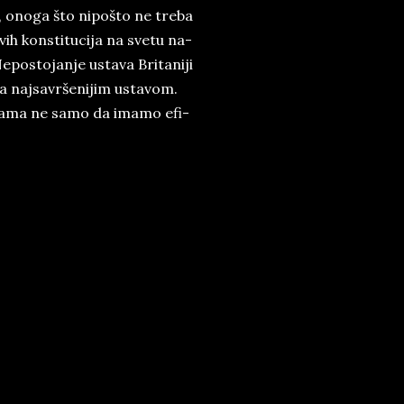
­me, ono­ga što ni­poš­to ne tre­ba
ih kon­sti­tu­ci­ja na sve­tu na­
­po­sto­ja­nje usta­va Bri­ta­ni­ji
a naj­sa­vr­še­ni­jim usta­vom.
a na­ma ne sa­mo da ima­mo efi­