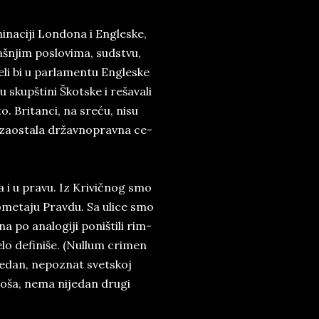
na­ci­ji Lon­do­na i En­gle­ske,
raš­njim po­slo­vi­ma, sud­stvu,
e­li bi u par­la­men­tu En­gle­ske
i u skupšti­ni Škot­ske i re­ša­va­li
­to. Bri­tan­ci, na sre­ću, ni­su
 za­o­sta­la dr­žav­no­prav­na ce­
 pa i u pra­vu. Iz Kri­vič­nog smo
e ome­ta­ju Prav­du. Sa uli­ce smo
na po ana­lo­gi­ji po­niš­ti­li rim­
lo de­fi­ni­še. (Nul­lum cri­men
se­dan, ne­po­znat svet­skoj
bo­ša, ne­ma ni­je­dan dru­gi