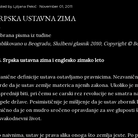
sted by
Ljiljana Pekić
November 01, 2011
RP­SKA USTAV­NA ZI­MA
brana pisma iz tuđine
blikovano u Beogradu, Službeni glasnik 2010, Copyright © Bor
. Srp­ska ustav­na zi­ma i en­gle­sko zim­sko le­to
a­nič­ne de­fi­ni­ci­je usta­va osta­vlja­mo prav­ni­ci­ma. Ne­zva­nič­ne 
r­de da je ustav ze­mlje ma­te­ri­ca nje­nih za­ko­na. Uko­li­ko je ma
­pred­ni­ji bi­ti, pri če­mu se car­ski rez re­vo­lu­ci­je ne sma­tra 
­pe­le dr­ža­ve. Pe­si­mi­stič­ni­je je miš­lje­nje da je ustav zbor­nik l
­nič­no da je on mu­dro sro­če­no oprav­da­nje za sve glu­po­sti š
sva­ko­dnev­ni ži­vot.
 na­iv­ni­ma, ustav je pra­va sli­ka ono­ga što ze­mlja je­ste. Po p