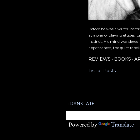
Before he was a writer, befo
at a piano, playing etudes f
instinct. His mind wandered 
appearances, the quiet rebell
REVIEWS
BOOKS
A
List of Posts
-TRANSLATE-
Powered by
Translate