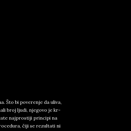
na. Što bi po­ve­re­nje da uli­va,
li broj lju­di, nje­go­vo je kr­
te naj­pro­sti­ji prin­ci­pi na
ce­du­ra, či­ji se re­zul­ta­ti ni