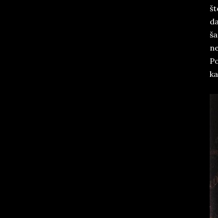
št
da
ša
ne
Po
ka