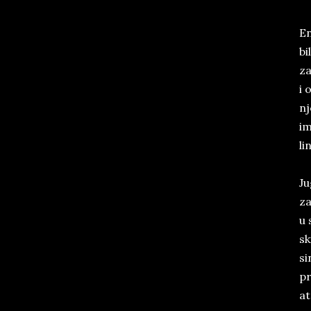
En
bi
za
i 
nj
im
li­
Ju
za
u 
sk
si
pr
at