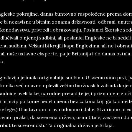
­gle­ske po­kra­ji­ne, da­nas bun­tov­no ras­po­lo­že­ne pre­ma do­mi­
­le bi ne­za­vi­sne u bit­nim zo­na­ma dr­žav­no­sti: od­bra­ni, unu­t
­ko­no­dav­stvu, pri­vre­di i obra­zo­va­nju. Po­sla­ni­ci Škot­ske se­d
od­lu­či­va­li o nje­noj sud­bi­ni, ali po­sla­ni­ci En­gle­ske ne bi se­de­l
e­nu sud­bi­nu. Vel­ša­ni bi kro­ji­li ka­pu En­gle­zi­ma, ali ne i obr­nu
a­li na­še ustav­ne eks­per­te, pa je Bri­ta­ni­ja i do da­nas osta­la
na.
­go­sla­vi­ja je ima­la ori­gi­nal­ni­ju sud­bi­nu. U sve­mu smo pr­vi,
­ko­ni­ka već odav­no ople­vi­li ve­ći­nu bur­žo­a­skih za­blu­da ko­j
sud­ni­ce uve­li la­i­ke, na­rod­ne pre­su­di­te­lje, i pri­zna­njem zlo­či­
i prin­cip po ko­me ne­de­la ne­ma bez za­ko­na ko­ji ga kao ne­de­
­ne le­ge.) U ustav­nom pra­vu odo­smo i da­lje. Stvo­ri­smo pre­
av­noj prak­si, da su­ve­re­na dr­ža­va, osim ti­tu­le, za­sta­ve i do­
ri­but te su­ve­re­no­sti. Ta ori­gi­nal­na dr­ža­va je Sr­bi­ja.