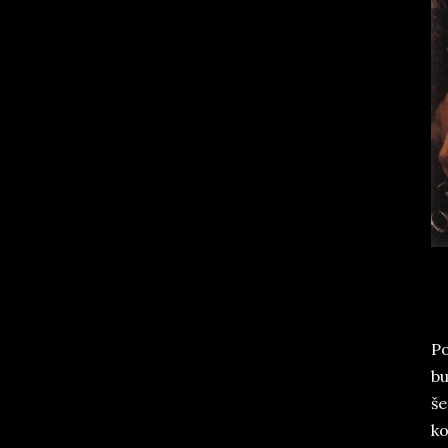
Po
bu
še
ko