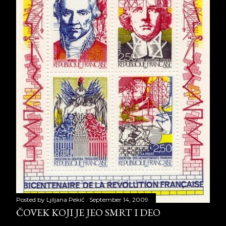
Posted by
Ljiljana Pekić
September 14, 2009
ČOVEK KOJI JE JEO SMRT I DEO