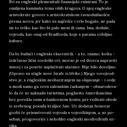
Svi su en­gle­ski ple­me­ni­taši fi­nan­sij­ski ru­i­ni­ra­ni. To je
omi­lje­na ka­min­ska tema viših kru­go­va. O njoj en­gle­ske
aristokra­te go­vo­re s ari­stokrat­skom rav­no­du­išnošću
pre­ma nov­cu, jer kako su najčešće i vrlo bo­ga­te, ne pada
im to te­ško kao što bi palo meni ili vama. Ima, do­du­še,
voj­vo­da, kao onaj od Brad­for­da, koje s pa­ra­ma ozbil­jno
ku­bu­re.
Da bi, budući i en­gle­ski eks­cen­trik - a to, zna­mo, košta -
izdržavao lični zo­o­lo­š­ki vrt, mo­rao­ je ­od ­dvor­ca ­na­pra­vi­ti
mu­zej i za po­se­te na­plaćiva­ti ula­zni­ce. Nije bilo do­vol­jno.
(Upra­vo su sti­gle nove žira­fe izA­fri­ke.) Nje­go­ vo­voj­vod­
stvo je, s en­gle­skim ne­o­ba­zi­ran­jem na ola­ja­van­je - i ovde
u modi samo ga zovu sa­lon­skim ćaskan­jem - ob­na­ro­do­va­
lo da će uz na­kna­du tu­risti­ma, po­gla­vi­to Ame­ri­kan­ci­ma
bez po­re­kla osim u ban­kov­nom kon­tu, pri-ređiva­ti obe­de
iz sre­br­nog posuđa kral­ji­ce Ane. Uz do­da­tan ho­no­rar
go­zbi će pri­su­stvo­va­ti voj­vo­da s voj­vot­kin­jom, a, uz po­
se­ban, pro­go­vo­riće i ne­ko­li­ko en­gle­ski ne­od­ređen­ih uz­
vi­ka.