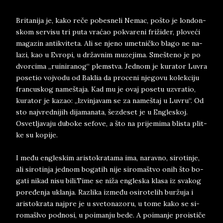
Bri­ta­ni­ja je, kako reče po­be­sne­li Ne­mac, pošto je lon­don­
skom ser­vi­su tri puta vraćao po­kva­re­ni frižider, plo­veći
ma­ga­zin an­ti­kvi­te­ta. Ali se nje­no umet­ničko bla­go ne na­
la­zi, kao u Evro­pi, u držav­nim mu­ze­ji­ma. Sme­šte­no ­je po
dvor­ci­ma „ru­i­ni­ra­nog“ plem­stva. Jed­no­m je ku­ra­tor Lu­vra
po­se­tio voj­vo­du od Ba­klia da pro­ce­ni nje­go­vu ko­lek­ci­ju
fran­cu­skog na­me­šta­ja. Kad mu ­je­ o­vaj po­se­tu uz­vra­tio,
ku­ra­tor ­je ­ka­zao: „lzvin­ja­vam se za na­me­š­taj u Lu­vru“. Od
sto naj­vred­ni­jih di­ja­ma­na­ta, še­zde­set je u En­gle­skoj.
Osve­tlja­va­ju dubo­ke­ se­fo­ve, a što­ na­ pri­je­mi­ma ­bli­sta plit­
ke ­su ko­pi­je.
I među en­gle­skim ari­sto­kra­ta­ma ima, na­rav­no, si­ro­tin­je,
ali sirotin­ja ­jed­nom ­bo­ga­tih ni­je­ si­ro­ma­štvo ­o­ni­h š­to ­bo­
ga­ti ni­kad nisu bili.Time se niža en­gle­ska kla­sa iz sva­kog
poređenja uklan­ja. Raz­li­ka između osi­ro­te­lih buržuja i
ari­sto­kra­ta naj­pre je u sve­to­na­zo­ru, u tome kako se si­
ro­ma­šl­vo pod­no­si, u po­i­man­ju bede. A po­i­man­je pro­is­tiče