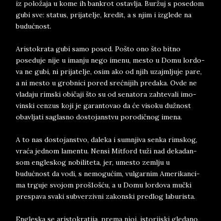
iz položaja u kome ih ban­krot ostav­lja. Buržuj s po­se­dom
gubi sve: sta­tus, pri­ja­te­l­je, kre­dit, a s njim i iz­gle­de na
budućnost.
Ari­sto­kra­ta ­gu­bi samo po­sed. Po­što ono što bitno
poseduje nije u imanju nego imenu, me­sto­ u­ Do­mu ­l­or­do­
va ne gubi, ni prija­tel­je, osim ako od njih uzaj­mlju­je pare,
a ni me­sto u grob­ni­ci po­red srećni­jih pre­da­ka. Ovde ne
vla­da­ju rim­ski običaji što su od se­na­to­ra zah­te­va­li imo­
vin­ski cen­zus koji je ga­ran­to­vao da će vi­so­ku dužnost
obav­lja­ti sa­gla­sno do­sto­jan­stvu po­ro­dičnog ime­na.
A to nas do­sto­jan­stvo, da­le­ka i sum­nji­va sen­ka rim­skog,
vraća jed­nom la­men­tu. Nen­si Mit­ford tuži nad de­ka­dan­
som en­gle­skog no­bi­liteta, jer, ume­sto ze­ml­ju u
budućnost da vodi, s ne­mo­gućim, vul­gar­nim Ame­ri­kan­ci­
ma tr­gu­je svo­jom proš1ošću, a u Domu lor­do­va mučki
prespa­va sva­ki sub­ver­ziv­ni za­kon­ski pred­log la­bu­ri­sta.
En­gle­ska se ari­sto­kratija, pre­ma n­joj, isto­rij­ski­ gle­da­no,