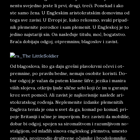
nen­tu sve­jed­no je­ste li prvi, dru­gi, treći. Po­ne­kad i ako
ste samo žena. U En­gle­skim ari­sto­krat­skim do­mo­vi­ma od
toga sve za­vi­si. U Evro­pi je, kako re­ko­smo, sva­ki pri­pad­
nik ple­me­ni­te po­ro­di­ce i sam ple­me­nit. U Eng­le­skoj je to
je­di­no naj­sta­ri­ji sin. On na­sleđuje ti­tu­lu, moć, bo­gat­stvo.
Braća do­bi­ja­ju od­goj, ot­prem­ni­nu, bla­go­slov i za­vist.
Od bla­go­slo­va, što ga daju gre­š­ni pla­vo­krv­ni očevi i ot­
prem­ni­ne, po pra­vi­lu bed­ne, ne­ma­ju oso­bi­te ko­risti. Do­
ba­r od­goj je važan da pu­tem kla­sne ši­fre, je­zi­ka i ma­ni­ra
viših slojeva, otkri­ju lju­de slične sebi koji će im u gu­ran­ju
kroz svet pomoći. Ali za­vi­st je naj­kori­sni­je na­sleđe ari­
sto­krat­skog rođenja. Ne­pleme­ni­te iz­dan­ke ple­me­ni­tih
En­gle­za te­ra­la je ona u svet da ga, ko­mad po ko­mad, pri­
po­je Bri­ta­niji i učine je im­pe­ri­jom. Bez za­vi­sti da mo­bi­liše,
do­bar bi od­goj, spo­jen sa si­ro­maštvom i ra­zum­lji­vom no­
stal­gi­jom, od mlađih si­no­va en­gle­skog plem­stva, ume­sto
osva­jača, proizvo­dio dru­štvene očaj­ni­ke i bro­do­lom­ni­ke.