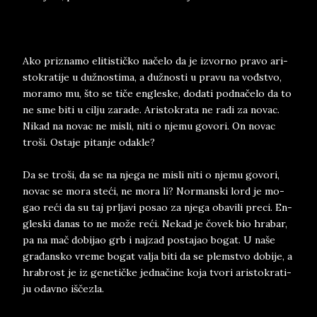
Ako pri­zna­mo eli­ti­stičko načelo da je iz­vor­no pra­vo ari­
sto­kra­ti­je u dužno­sti­ma, a dužno­sti u pra­vu na vođstvo,
mo­ra­mo mu, što se tiče en­gle­ske, do­da­ti pod­načelo da to
ne sme biti u cil­ju za­ra­de. Ari­sto­kra­ta ne radi za no­vac.
Ni­kad na no­vac ne mi­sli, niti o nje­mu go­vo­ri. On no­vac
tro­ši. Osta­je pi­tan­je oda­kle?
Da se tro­ši, da se na nje­ga ne mi­sli niti o nje­mu go­vo­ri,
no­vac se mora steći, ne mora li? Nor­man­ski lord je mo­
gao reći da su taj prl­ja­vi po­sao za nje­ga oba­vi­li pre­ci. En­
gle­ski da­nas to ne može reći. Ne­kad je čovek bio hra­bar,
pa na mač do­bi­jao grb i naj­zad po­sta­jao bo­gat. U naše
građan­sko vre­me bo­gat val­ja biti da se plem­stvo do­bi­je, a
hra­bro­st je iz ge­ne­tičke ­jed­načine koja tvo­ri ari­sto­kra­ti­
ju odav­no iščezla.