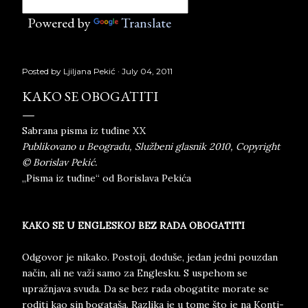
Powered by
Translate
Posted by
Ljiljana Pekić
July 04, 2011
KAKO SE OBOGATITI
Sabrana pisma iz tuđine XX
Publikovano u Beogradu, Službeni glasnik 2010, Copyright
© Borislav Pekić.
„Pisma iz tuđine“ od Borislava Pekića
KAKO SE U EN­GLE­SKOJ BEZ RADA OBO­GA­TI­TI
Od­go­vor ­je ni­ka­ko. Po­sto­ji, doduše, je­da­n ­jed­ni­ po­u­zdan
način, ali ne važi samo za En­gle­sku. S uspe­hom se
upražnja­va svu­da. Da se bez rada obo­ga­ti­te mo­ra­te se
ro­di­ti ka­o ­sin bo­ga­ta­ša. Raz­li­ka ­je u to­me ­š­to­ je na Kon­ti­