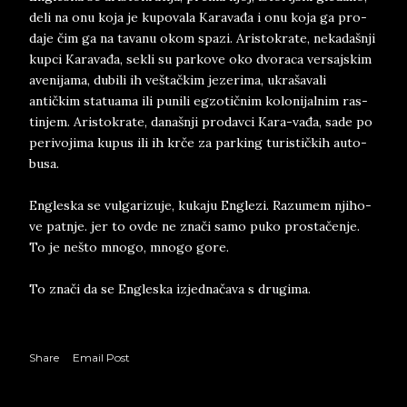
deli na­ o­nu ko­ja ­je ­ku­po­va­la ­Ka­ra­vađa i onu koja ga pro­
da­je čim ga na ta­va­nu okom spa­zi. Ari­sto­kra­te, nekada­šnji
kup­ci Ka­ra­vađa, se­kli su par­ko­ve oko dvo­ra­ca ver­saj­skim
ave­ni­jama, du­bi­li ih veštački­m je­ze­ri­ma, ukra­š­a­va­li
antičkim sta­tu­a­ma ili pu­ni­li eg­zo­tičnim ko­lo­ni­jal­nim ras­
tin­jem. Ari­sto­kra­te, da­na­šnji pro­dav­ci Kara-vađa, sade po
pe­ri­vo­ji­ma ku­pus ili ih krče za par­king tu­rističkih au­to­
bu­sa.
En­gle­ska ­se ­vul­ga­ri­zu­je, ku­ka­ju En­gle­zi. Raz­u­mem nji­ho­
ve pat­nje. jer to ovde ne znači samo puko pro­stačenje.
To je nešto mno­go, mno­go gore.
To znači da se En­gle­ska iz­jed­načava s dru­gi­ma.
Share
Email Post