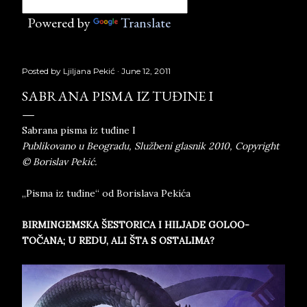
Powered by
Translate
Posted by
Ljiljana Pekić
June 12, 2011
SABRANA PISMA IZ TUĐINE I
Sabrana pisma iz tuđine I
Publikovano u Beogradu, Službeni glasnik 2010, Copyright
© Borislav Pekić.
„Pisma iz tuđine“ od Borislava Pekića
BIRMINGEM­SKA ŠESTO­RI­CA I HI­LJ­A­DE GO­LO­O­
TOČANA; U REDU, ALI ŠTA S OSTA­LI­MA?