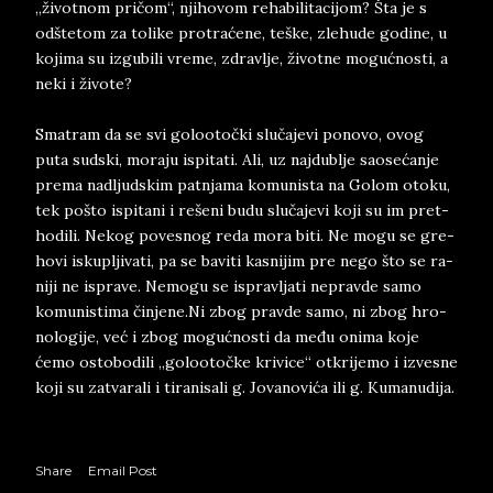
„životnom pričom“, nji­hovom re­ha­bi­li­ta­cijom? Šta je s
odšte­tom za to­li­ke pro­traćene, te­š­ke, zle­hu­de ­go­di­ne, u
ko­ji­ma ­su iz­gu­bi­li ­vre­me, zdrav­lje, život­ne ­mo­gućno­sti, a
neki i živo­te?
Sma­tram da se svi go­lo­o­to­čki slučaje­vi po­no­vo, ovog
puta sud­ski, mo­ra­ju is­pi­ta­ti. Ali, uz naj­du­blje ­sa­o­sećanje
pre­ma nad­ljud­skim pat­nja­ma ko­mu­ni­sta na Go­lom oto­ku,
tek ­poš­to is­pi­ta­ni i re­š­e­ni budu slučaje­vi koji su im pret­
ho­di­li. Ne­kog po­ve­snog reda mora biti. Ne mogu se gre­
ho­vi is­ku­plji­va­ti, pa se ba­vi­ti ka­sni­jim pre­ ne­go­ što­ se ra­
ni­ji ne is­pra­ve. Ne­mo­gu se ispravljati nepravde samo
komunistima čin­je­ne.Ni z­bog ­prav­de ­sa­mo, ni zbog hro­
no­lo­gi­je, već i zbog mogućno­sti da među oni­ma koje
ćemo osto­bo­dili „go­lo­o­točke kri­vi­ce“ ot­kri­je­mo i iz­ve­sne
koji su za­tva­ra­li i ti­ra­ni­sa­li g. Jova­no­vića ili g. Ku­ma­nu­di­ja.
Share
Email Post