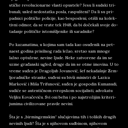
stičke re­vo­luci­o­nar­ne vlasti opu­ste­le? Jesu li sud­ski tri­
bu­na­li, usled ne­do­stat­ka po­sla, ras­pu­š­te­ni? Da li su pri­
pad­ni­ci po­li­tičke po­li­ci­je, kao bes­po­sle­ni, otišli na ko­lek­
tiv­ni od­mor, da se vra­te tek 1948, da bi dočeka­li svo­je do­
ta­da­n­je po­li­tičke is­to­mi­šl­je­ni­ke ili sa­rad­ni­ke?
Po ka­za­ma­ti­ma, u ko­ji­ma sam tada kao osuđenik na pet­
na­est go­di­na pri­sil­nog rada ležao, sre­tao sam mno­ge
lažno optužene, ne­vi­ne Iju­de. Neke za­tvo­re­ne da im se
uzme građan­ski ugled, dru­ge da im se otme imo­vi­na. U to
vre­me suđen je Dra­gol­jub Jo­va­no­vić, šef ne­ka­da­šnje Zem­
ljo­rad­ničke­ stran­ke, suđeni su bivši ministri dr Lazica
Marković i Miša Trifunović, suđen je go­spo­din Ku­ma­nu­di,
sudiće se au­ten­tičnom evropskom so­ci­ja­li­sti, advo­ka­tu
Velj­ku Kovačeviću. Svi oni behu i po najstrožijim kri­te­ri­
ju­mi­ma ci­vi­li­zo­va­ne prav­de ne­vi­ni.
Šta je s „bir­min­gem­skim“ slučaje­vi­ma tih i to­li­kih dru­gih
ne­vi­nih lju­di? Šta ­je s nji­ho­vom sud­bi­nom, nji­ho­vom