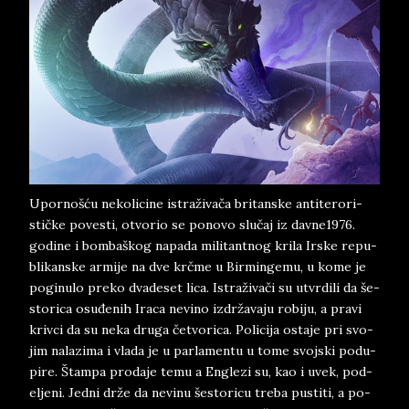
Upor­nošću ne­ko­li­ci­ne istraživača bri­tan­ske an­ti­te­ro­ri­
stičke povesti, otvo­ri­o ­se po­no­vo slučaj iz­ dav­ne1976.
go­di­ne i bom­ba­škog ­na­pa­da mi­li­tant­nog kri­la Ir­ske re­pu­
bli­kan­ske ar­mi­je na dve krčme u Bir­min­ge­mu, u ko­me ­je
po­gi­nu­lo pre­ko dva­de­set lica. Istraživači su utvr­di­li da še­
sto­ri­ca osuđenih Ira­ca ne­vi­no izdržavaju ro­bi­ju, a pra­vi
kriv­ci da su neka dru­ga četvo­ri­ca. Po­l­i­ci­ja osta­je pri svo­
jim na­la­zi­ma i vla­da je u par­la­men­tu u tome svoj­ski pod­u­
pi­re. Štam­pa pro­da­je temu a En­gle­zi su, kao i uvek, pod­
elje­ni. Jed­ni drže da ne­vi­nu še­sto­ri­cu tre­ba pu­sti­ti, a po­