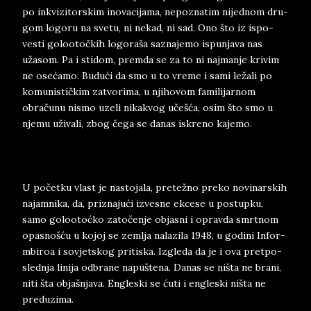
po in­kvi­zi­tor­skim ino­vaci­ja­ma, ne­po­zn­a­tim ni­jed­nom dru­
gom lo­go­ru na sve­tu, ni ne­kad, ni sad. Ono što iz is­po­
vesti go­lo­o­točkih lo­go­ra­ša sa­zna­je­mo is­pun­ja­va nas
užasom. Pa i sti­dom, prem­da se za to ni naj­man­je kri­vim
ne osećamo. Budući da smo u to vre­me i sami ležali po
ko­munističkim za­tvo­ri­ma, u nji­ho­vom fa­mi­li­jar­nom
obračunu ni­smo uze­li ni­ka­kvog učešća, osim što smo u
nje­mu uživa­li, zbog če­ga se da­nas iskre­no ka­je­mo.
U početku vl­ast je na­sto­ja­la, pre­težno pre­ko no­vi­nar­skih
na­jamnika, da, pri­zna­jući iz­ve­sne ek­ce­se u po­stup­ku,
samo go­lo­­otoćko zatočenje ob­ja­sni i oprav­da smrt­nom
opa­snošću u ko­joj se zem­lja na­la­zi­la 1948, u go­di­ni In­for­
mbi­roa i so­vjet­skog pri­ti­ska. Iz­gle­da da je i ova pret­po­
sled­nja lini­ja od­bra­ne na­puš­te­na. Da­nas se ni­šta ne bra­ni,
niti šta ob­ja­šn­ja­va. En­gle­ski se ćuti i en­gle­ski niš­ta ne
pred­u­zi­ma.