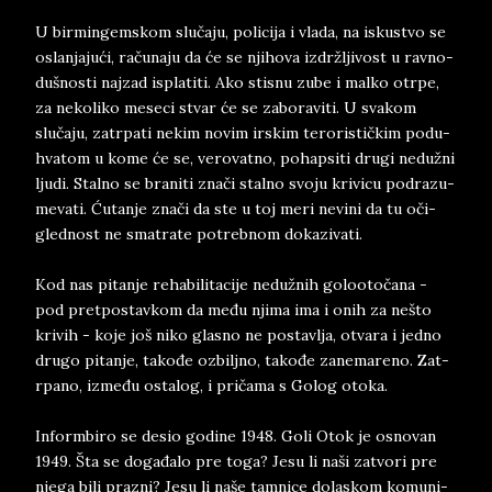
U bir­min­gem­skom slučaju, po­li­ci­ja i vla­da, na is­ku­stvo se
oslan­jajući, računa­ju ­da će se n­ji­ho­va izdržlji­vo­st u rav­no­
dušnosti naj­za­d i­spla­ti­ti. Ako sti­snu zube i mal­ko otr­pe,
za ne­ko­li­ko me­se­ci stvar će se za­bo­ra­vi­ti. U sva­kom
slučaju, za­tr­pa­ti ne­kim no­vim ir­skim te­ro­ri­stičkim po­du­
hva­tom u kome će se, ve­ro­vat­no, po­hap­si­ti dru­gi nedužni
lju­di. Stal­no se bra­ni­ti znači stal­no svo­ju kri­vi­cu pod­ra­zu­
me­va­ti. Ćutan­je znači da ste u toj meri ne­vi­ni da tu oči­
gled­nost ne sma­tra­te po­treb­nom do­ka­zi­va­ti.
Kod nas pi­tan­je re­ha­bi­li­ta­ci­je nedužnih go­lo­o­točana -
pod pretpo­stav­kom da među nji­ma ima i onih za nešto
kri­vih - ko­je ­još niko gla­sno ne po­stav­lja, otva­ra i jed­no
dru­go pi­tan­je, takođe ozbi­lj­no, takođe za­ne­ma­re­no. Zat­
rpa­no, između osta­log, i pričama s Go­log oto­ka.
In­for­mbi­ro se de­sio go­di­ne 1948. Goli Otok je osno­van
1949. Šta se događalo pre toga? Jesu li naši za­tvo­ri pre
nje­ga bili pra­zni? Jesu li naše tam­ni­ce do­la­skom ko­mu­ni­