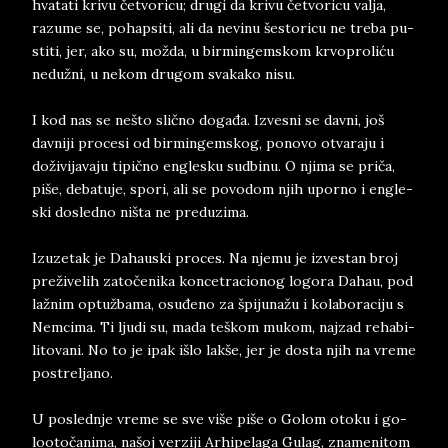
hva­ta­ti kri­vu četvo­ri­cu; dru­gi da kri­vu četvo­ri­cu val­ja,
raz­u­me se, po­hap­siti, ali da ne­vi­nu še­sto­ri­cu ne tre­ba pu­
sti­ti, jer, ako su, možda, u bi­rmin­gem­skom kr­vo­pro­liću
nedužni, u ne­kom dru­gom sva­ka­ko nisu.
I kod nas se ne­š­to slično događa. Iz­ve­sni se dav­ni, još
dav­ni­ji pro­ce­si od bir­min­gem­skog, po­no­vo otva­ra­ju i
doživi­ja­va­ju tipično en­glesku sud­bi­nu. O nji­ma se priča,
piše, de­ba­tu­je, spo­ri, ali se­ po­vo­dom njih upor­no i en­gle­
ski do­sled­no niš­ta ne pred­u­zi­ma.
Iz­u­ze­ta­k je Da­ha­u­ski pro­ces. Na nje­mu je iz­ve­stan broj
prežive­lih zatočeni­ka kon­ce­tra­ci­o­nog lo­go­ra Da­hau, pod
lažnim optužbama, osuđeno za špi­ju­nažu i ko­la­bo­ra­ciju s
Nem­ci­ma. Ti lju­di su, mada teškom mu­kom, naj­zad re­ha­bi­
li­to­va­ni. No to je ipak išlo la­kše, jer je do­sta njih na vre­me
po­strel­ja­no.
U po­sled­nje vre­me se sve više piše o Go­lom oto­ku i go­
lo­o­točanima, na­š­oj ver­zi­ji Ar­hi­pe­la­ga Gu­lag, zna­me­ni­tom