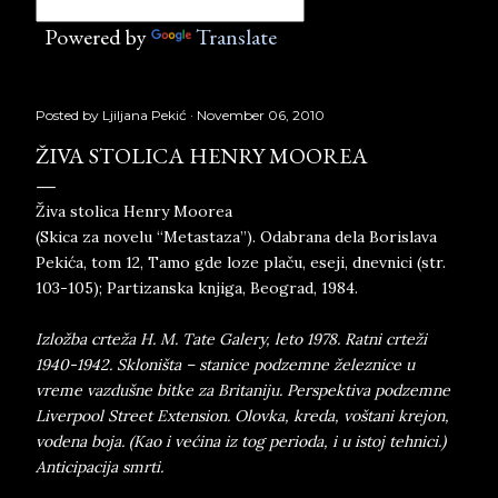
Powered by
Translate
Posted by
Ljiljana Pekić
November 06, 2010
ŽIVA STOLICA HENRY MOOREA
Živa stolica Henry Moorea
(Skica za novelu “Metastaza”). Odabrana dela Borislava
Pekića, tom 12, Tamo gde loze plaču, eseji, dnevnici (str.
103-105); Partizanska knjiga, Beograd, 1984.
Izložba crteža H. M. Tate Galery, leto 1978. Ratni crteži
1940-1942. Skloništa – stanice podzemne železnice u
vreme vazdušne bitke za Britaniju. Perspektiva podzemne
Liverpool Street Extension. Olovka, kreda, voštani krejon,
vodena boja. (Kao i većina iz tog perioda, i u istoj tehnici.)
Anticipacija smrti.