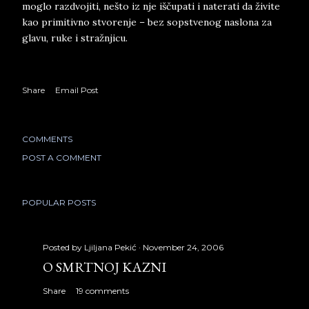
moglo razdvojiti, nešto iz nje iščupati i naterati da živite
kao primitivno stvorenje – bez sopstvenog naslona za
glavu, ruke i stražnjicu.
Share
Email Post
COMMENTS
POST A COMMENT
POPULAR POSTS
Posted by
Ljiljana Pekić
November 24, 2006
O SMRTNOJ KAZNI
Share
19 comments