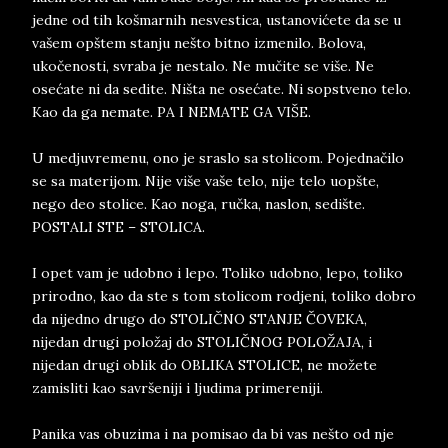
jedne od tih košmarnih nesvestica, ustanovićete da se u
vašem opštem stanju nešto bitno izmenilo. Bolova,
ukočenosti, svraba je nestalo. Ne mučite se više. Ne
osećate ni da sedite. Ništa ne osećate. Ni sopstveno telo.
Kao da ga nemate. PA I NEMATE GA VIŠE.
U medjuvremenu, ono je sraslo sa stolicom. Pojednačilo
se sa materijom. Nije više vaše telo, nije telo uopšte,
nego deo stolice. Kao noga, ručka, naslon, sedište.
POSTALI STE – STOLICA.
I opet vam je udobno i lepo. Toliko udobno, lepo, toliko
prirodno, kao da ste s tom stolicom rodjeni, toliko dobro
da nijedno drugo do STOLIČNO STANJE ČOVEKA,
nijedan drugi položaj do STOLIČNOG POLOŽAJA, i
nijedan drugi oblik do OBLIKA STOLICE, ne možete
zamisliti kao savršeniji i ljudima primereniji.
Panika vas obuzima i na pomisao da bi vas nešto od nje