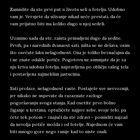
Zamislite da ste prvi put u životu seli u fotelju. Udobno
vam je. Verujete da uživanje nikad neće prestati, da će
vam prijatno biti ma koliko dugo u njoj sedeli.
Uzmimo sada da ste, zaista prinudjeni dugo da sedite.
Prvih, pa i narednih dvanaest sati, ništa se ne dešava, osim
što osećate laku nelagodnost. Ona je toliko beznačajna da
i ne znate odakle potiče. Pogotovu ne sumnjate da je za
nju kriva udobna fotelja, napravljena po obličju vašeg tela
i postavljena najmekšim jastucima.
Sati prolaze, nelagodnost raste. Postajete sve nervozniji,
jer nikako ne uspevate da razaznate razloge
pogoršavanju svoga stanja. Kad osetite prvo bolno
žiganje u krstima, optužićete najpre sebe, svoje telo, pa
ćete tek potom – znajući da ste zdravi – pomisliti najzad
da nevolja potiče možda i od fotelje. Najednom će vam
biti mnogo gore nego ranije kad to niste znali.