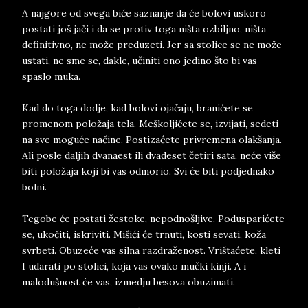
A najgore od svega biće saznanje da će bolovi uskoro
postati još jači i da se protiv toga ništa ozbiljno, ništa
definitivno, ne može preduzeti. Jer sa stolice se ne može
ustati, ne sme se, dakle, učiniti ono jedino što bi vas
spaslo muka.
Kad do toga dodje, kad bolovi ojačaju, branićete se
promenom položaja tela. Meškoljićete se, izvijati, sedeti
na sve moguće načine. Postizaćete privremena olakšanja.
Ali posle daljih dvanaest ili dvadeset četiri sata, neće više
biti položaja koji bi vas odmorio. Svi će biti podjednako
bolni.
Tegobe će postati žestoke, nepodnošljive. Podusparićete
se, ukočiti, iskriviti. Mišići će trnuti, kosti sevati, koža
svrbeti. Obuzeće vas silna razdraženost. Vrištaćete, kleti
I udarati po stolici, koja vas ovako mučki kinji. A i
malodušnost će vas, izmedju besova obuzimati.