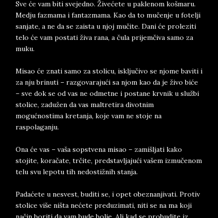
Sve će vam biti svejedno. Živećete u paklenom košmaru.
Medju fazmama i fantazmama. Kao da to mučenje u fotelji
sanjate, a ne da se zaista u njoj mučite. Dani će proleziti
telo će vam postati živa rana, a čula prijemčiva samo za
muku.
Misao će znati samo za stolicu, isključivo se njome baviti i
za nju brinuti – razgovarajući sa njom kao da je živo biće
– sve dok se od vas ne odmetne i postane krvnik u službi
stolice, zadužen da vas maltretira divotnim
mogućnostima kretanja, koje vam ne stoje na
raspolaganju.
Ona će vas – vaša sopstvena misao – zamišljati kako
stojite, koračate, trčite, predstavljajući vašem izmučenom
telu svu lepotu tih nedostižnih stanja.
Padaćete u nesvest, buditi se, i opet obeznanjivati. Protiv
stolice više ništa nećete preduzimati, niti se na ma koji
način boriti da vam bude bolje. Ali kad se probudite iz