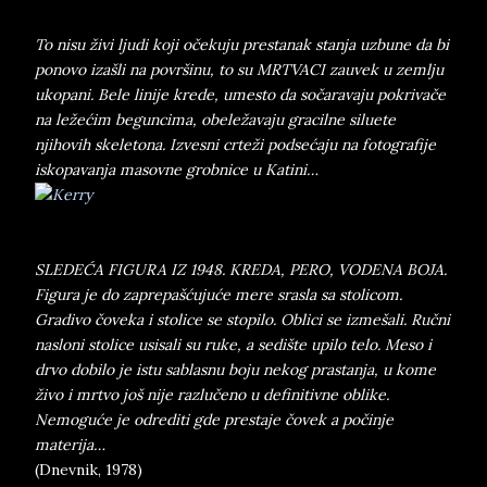
To nisu živi ljudi koji očekuju prestanak stanja uzbune da bi
ponovo izašli na površinu, to su MRTVACI zauvek u zemlju
ukopani. Bele linije krede, umesto da sočaravaju pokrivače
na ležećim beguncima, obeležavaju gracilne siluete
njihovih skeletona. Izvesni crteži podsećaju na fotografije
iskopavanja masovne grobnice u Katini…
SLEDEĆA FIGURA IZ 1948. KREDA, PERO, VODENA BOJA.
Figura je do zaprepašćujuće mere srasla sa stolicom.
Gradivo čoveka i stolice se stopilo. Oblici se izmešali. Ručni
nasloni stolice usisali su ruke, a sedište upilo telo. Meso i
drvo dobilo je istu sablasnu boju nekog prastanja, u kome
živo i mrtvo još nije razlučeno u definitivne oblike.
Nemoguće je odrediti gde prestaje čovek a počinje
materija…
(Dnevnik, 1978)