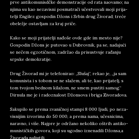
prve an­ti­ko­mu­nisdčke de­mon­stra­ci­je od rata na­o­va­mo; na
nji­ma su kao ne­za­vi­sni po­sma­trači učestvo­va­li moji pri­ja­
tel­ji En­gile­z go­spo­din Džons i Sr­bin drug Živo­rad; treće
obe­ležje ostav­ljam za kraj priče.
Kako se moji pri­ja­tel­ji nađoše ovde gde im me­sto nije?
Go­spo­din Džons je pu­to­vao u Du­brov­nik, pa se, na­da­jući
se nečem eg­zo­tičnom, zadržao da pri­sustvu­je rađanju
srp­ske de­mo­kra­ti­je.
Drug Živo­rad mi je te­le­fo­ni­rao: „Slu­šaj“, re­kao je, „ja sam
ko­mu­ni­sta i s to­bom se ne slažem, ali te, kao pri­ja­te­lj, s
tom tvo­jom bed­nom kilažom, ne smem pu­sti­ti sa­mog.“
Dir­nu­la me je i ra­do­zna­l­ost Džon­so­va i bri­ga Zi­vo­ra­do­va.
Sa­ku­pilo se pre­ma zva­ničnoj stam­pi 8 000 Iju­di, po ne­za­
vi­sni­jim iz­vo­ri­ma do 50 000, a pre­ma nama, učesni­ci­ma,
na­rav­no, i više. Naj­pre je održano ne­ko­li­ko oštrih an­ti­ko­
mu­ni­stičkih go­vo­ra, koji su ugod­no iz­ne­na­di­li Džonsa,a
Živo­ra­da ­nal­ju­ti­li.