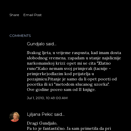
Share
Email Post
COMMENTS
Gundjalo said…
Svakog ljeta, u vrijeme raspusta, kad imam dosta
slobodnog vremena, zapadam u stanje najslicnije
narkomanskoj krizi: opet mi se cita "Zlatno
runo".Kako nemam svoj primjerak (tacnije -
primjerke)odlazim kod prijatelja u
pozajmicu.Pitanje je samo da li opet poceti od
pocetka ili ici "metodom slucanog uzorka".
Ove godine poceo sam od II knjige.
Jul 1, 2010, 10:49:00 AM
Ljiljana Pekić
said…
Dragi Gundjalo,
Pa to je fantastično. Ja sam primetila da pri