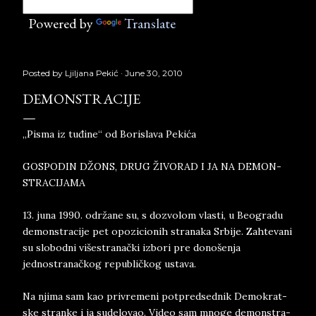
Powered by
Translate
Posted by
Ljiljana Pekić
June 30, 2010
DEMONSTRACIJE
„Pisma iz tuđine“ od Borislava Pekića
GO­SPO­DIN DŽONS, DRUG ŽIVO­RAD I JA NA DE­MON­
STRA­CI­JA­MA
13. juna 1990. održane su, s do­zvo­lom vla­sti, u Be­o­gra­du
de­monstra­ci­je pet opo­zi­ci­o­nih stra­na­ka Sr­bi­je. Zah­te­va­ni
su slo­bod­ni višestranački izbori pre donošenja
jednostranačko­g re­pu­bličko­g u­sta­va.
Na n­ji­ma sam kao pri­vre­me­ni pot­pred­se­dn­ik De­mo­krat­
ske stran­ke i ja su­de­lo­vao. Vi­deo sam mno­ge de­mon­stra­