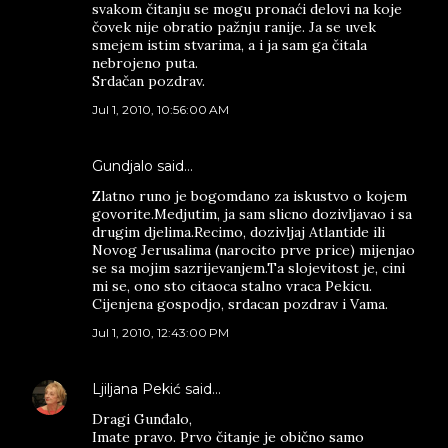
svakom čitanju se mogu pronaći delovi na koje
čovek nije obratio pažnju ranije. Ja se uvek
smejem istim stvarima, a i ja sam ga čitala
nebrojeno puta.
Srdačan pozdrav.
Jul 1, 2010, 10:56:00 AM
Gundjalo said…
Zlatno runo je bogomdano za iskustvo o kojem
govorite.Medjutim, ja sam slicno dozivljavao i sa
drugim djelima.Recimo, dozivljaj Atlantide ili
Novog Jerusalima (narocito prve price) mijenjao
se sa mojim sazrijevanjem.Ta slojevitost je, cini
mi se, ono sto citaoca stalno vraca Pekicu.
Cijenjena gospodjo, srdacan pozdrav i Vama.
Jul 1, 2010, 12:43:00 PM
Ljiljana Pekić
said…
Dragi Gunđalo,
Imate pravo. Prvo čitanje je obično samo