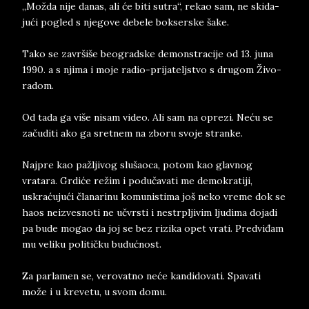
„Možda nije da­nas, ali će biti su­tra“, re­kao sam, ne ski­da­
jući po­gl­ed s nje­go­ve de­be­le bok­ser­ske šake.
Tako se za­vršiše be­o­grad­ske de­mon­stra­ci­je od 13. ju­na
1990. a s nji­ma i moje ra­dio-pri­ja­teljstvo s dru­gom Živo­
ra­dom.
Od tada ga više n­i­sam vi­deo. Ali sam na opre­zi. Neću se
začudi­ti ako ga sret­nem na zbo­ru svo­je stran­ke.
Naj­pre kao pažlji­vog slu­š­a­o­ca, potom kao glavnog
vratara. Grdiće režim i podučavati me demokratiji,
uskraćujući članarinu komunistima još neko vreme dok se
haos neizvesnoti ne učvrsti i nestrpljivim ljudima dojadi
pa bude mogao da joj se bez rizika opet vrati. Predviđam
mu veliku političku budućnost.
Za parlamen se, verovatno neće kandidovati. Spavati
može i u kre­ve­tu, u svom domu.