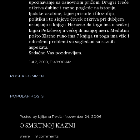
upoznavanje sa osnovnom pričom. Drugi i treće
otkriva dubine i razne poglede na istoriju,
ljudske osobine, tajne prirode i filozofiju,
politiku i te slojeve čovek otkriva pri dubljem
uranjanju u knjigu. Naravno da toga ima u svakoj
knjizi Pekićevoj u većoj ili manjoj meri. Međutim
pošto Zlatno runo ima 7 knjiga tu toga ima više i
određeni problemi su sagledani sa raznih
aspekata.
Srdačno Vas pozdravljam.
Jul 2, 2010, 11:49:00 AM
POST A COMMENT
POPULAR POSTS
Posted by
Ljiljana Pekić
November 24, 2006
O SMRTNOJ KAZNI
Share
19 comments