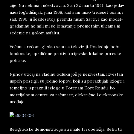
ci­je. Na ne­ki­ma i učestvo­vao. 25. i 27. mar­ta 1941. ka­o ­je­da­
na­e­sto­go­diš­njak, juna 1968, kad sam imao tri­de­set osam, i
sad, 1990. u še­zde­se­toj, prem­da ni­sam Sar­tr, i kao mo­del-
građani­nu ne mili mi se lo­ma­tan­je pro­met­nim ul­i­ca­ma ni
se­den­je na go­lom as­fa­l­tu.
Većinu, srećom, gle­dao sam na te­le­vi­zi­ji. Po­sled­nje behu
lon­don­ske, upri­ličene pro­tiv to­ri­jev­ske lo­kal­ne po­re­ske
po­li­ti­ke.
Nji­hov uti­caj na vla­di­nu od­lu­ku ­jo­š je­ ne­i­zve­stan. Iz­ve­stan
uspeh po­sti­gli su je­di­no lo­po­vi koji su po­raz­bi­jali izlo­ge i
te­mel­jno is­pra­zni­li iz­lo­ge u To­te­nam Kort Ro­u­du, ko­
mer­ci­jal­nom cen­tru za računa­re, elek­trične i ei­ek­tron­ske
uređaje.
Be­o­grad­ske de­mon­stra­ci­je su ima­le tri obe­ležja. Behu to