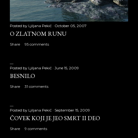
Posted by
Ljiljana Pekić
October 05, 2007
O ZLATNOM RUNU
Share
95 comments
Posted by
Ljiljana Pekić
June 15, 2009
BESNILO
Share
31 comments
Posted by
Ljiljana Pekić
September 15, 2009
ČOVEK KOJI JE JEO SMRT II DEO
Share
9 comments