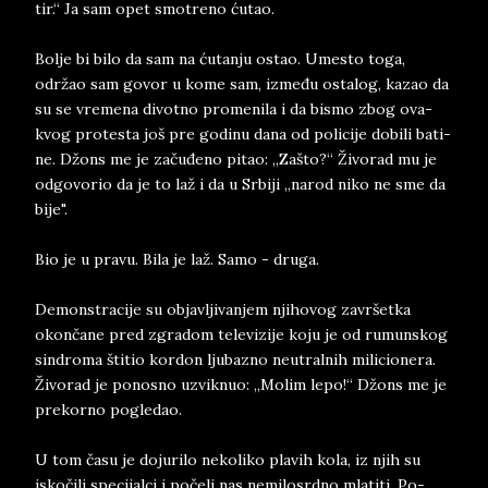
tir.“ Ja sam opet smo­tre­no ćutao.
Bol­je bi bilo da sam na ćutan­ju ostao. Ume­sto toga,
održao sam go­vor u kome sam, između osta­log, ka­zao da
su se vre­me­na di­vot­no pro­me­ni­la i da bi­smo zbog ova­
kvog pro­te­sta još pre go­di­nu dana od po­li­ci­je do­bi­li ba­ti­
ne. Džons me je začuđeno pi­tao: „Za­š­to?“ Živo­rad mu je
od­go­vo­rio da je to laž i da u Sr­bi­ji „na­rod niko ne sme da
bije".
Bio je u pra­vu. Bila je laž. Samo - dru­ga.
De­mon­stra­ci­je su ob­jav­ljivan­jem nji­ho­vog za­vr­šet­ka
okončane pred zgra­dom te­le­vi­zi­je koju je od ru­mun­skog
sin­dro­ma šti­tio kor­don lju­ba­zno ne­u­tralnih mi­li­ci­o­ne­ra.
Ži­vo­ra­d je po­no­sno uz­vik­nuo: „Mo­lim lepo!“ Džons me je
prekor­no po­gle­dao.
U tom času je do­ju­ri­lo ne­ko­li­ko pla­vih kola, iz njih su
iskočili spe­ci­jal­ci i počeli nas ne­mi­lo­srd­no mla­ti­ti. Po­