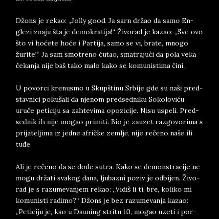
Džon­s je­ re­kao: „Jolly good. Ja ­sarn držao da samo En­
gle­zi zna­ju šta je de­mo­kra­ti­ja!“ Živo­rad je ka­zao: „Sve ovo
što vi hoćete hoće i Par­ti­ja, samo se vi, bra­te, mno­go
žuri­te!“ Ja sam smo­tre­no ćutao, sma­tra­jući da pola veka
čekan­ja nije baš tako malo kako se ko­mu­ni­sti­ma čini.
U po­vor­ci kre­nu­smo u Skup­šti­nu Sr­bi­je gde su naši pred­
stav­ni­ci po­ku­ša­li da nje­nom pred­sed­ni­ku So­ko­lo­vi­ću
uruče pe­ti­ci­ju sa zah­te­vi­ma opo­zi­cije. Nisu uspe­li. Pred­
sed­nik ih nije mo­gao pri­mi­ti. Bi­o je­ za­u­zet raz­go­vo­ri­ma s
pri­ja­tel­ji­ma iz jed­ne afrič­ke zem­lje, nije rečeno naše ili
tuđe.
Ali je rečeno da se dođe sut­ra. Kako se de­mon­stra­ci­je ne
mogu držati sva­kog dana, lju­ba­zni po­zi­v je od­bi­jen. Živo­
ra­d je s raz­u­me­van­jem re­kao: „Vidiš li ti, bre, ko­li­ko mi
ko­mu­ni­sti ra­di­mo?“ Džons je bez raz­u­me­van­ja ka­zao:
„Pe­ti­ci­ju ­je, kao u Da­u­ning stri­tu 10, mo­ga­o ­u­ze­ti i por­