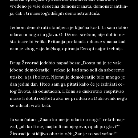
vređeno je više de­se­ti­na de­mon­stra­na­ta, de­mon­stra­nt­kin­
ja, čak i tri­na­e­sto­go­di­šnjih de­monstrantćića.
Jed­nom de­mo­krati slom­lje­na je ključna kost. Ja sa­m do­bio
uda­rac u nogu i u gla­vu. G. Džons, srećom, nije do­bio ni­
šta, inače bi Ve­li­ka Bri­ta­ni­ja pre­ki­nu­la od­no­se s nama kad
nam je zbog za­jed­ničkog opi­ran­ja­ E­vro­pi­ naj­po­treb­ni­ja.
Drug­ Žr­vo­ra­d je­do­bi­o­ na­pad ­be­sa: „Do­sta mi je te vaše
je­be­ne de­mo­kra­ti­je!“ re­kao je kad smo seli da sa­be­re­mo
uti­ske, a ja i bo­lo­ve. Nje­mu ­je­ de­mo­kra­ti­je bilo mno­go ­je­
dan ­je­di­ni­ dan. Hte­o­ sam­ ga pi­ta­ti kako će je izdržati­ ce­
log živo­ta, ali odu­sta­doh. Džons se dis­kret­no ras­pi­ti­vao
može li do­bi­ti od­šte­tu ako ne pro­duži za Du­brovnik nego
se od­mah vra­ti kući.
Ja sam ćutao. „Znam ko me je uda­rio u nogu“, re­koh naj­
zad, „ali ko li me, maj­ku li mu nje­go­vu, opa­li po gla­vi?“
Živo­rad je stidlji­vo obo­rio oči: „Zar je to sad važno?“