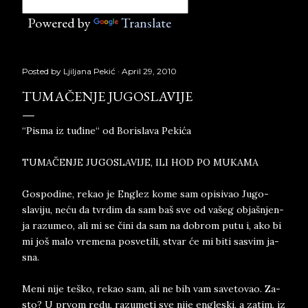
Powered by
Translate
Posted by
Ljiljana Pekić
April 29, 2010
TUMAČENJE JUGOSLAVIJE
“Pisma iz tuđine“ od Borislava Pekića
TUMAČENJE JU­GO­SLA­VI­JE, ILI HOD PO MU­KA­MA
Go­spo­di­ne, re­kao je En­glez kome sam opi­si­vao Ju­go­
slaviju, neću da tvr­dim da sam baš sve od va­šeg ob­ja­šnjen­
ja raz­u­meo, ali mi se čini da sam na do­brom putu i, ako bi
mi još malo vre­me­na po­sve­ti­li, stvar će mi biti sa­svim ja­
sna.
Meni nije teško, re­kao sam, ali ne bih vam sa­ve­to­vao. Za­
sto? U pr­vom redu, ra­zu­me­ti sve nije en­gle­ski, a za­tim, iz