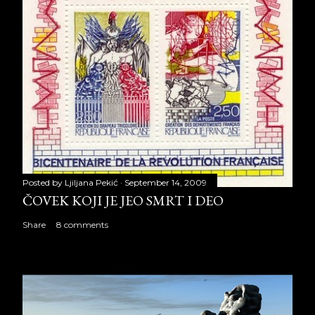
Posted by
Ljiljana Pekić
September 14, 2009
ČOVEK KOJI JE JEO SMRT I DEO
Share
8 comments