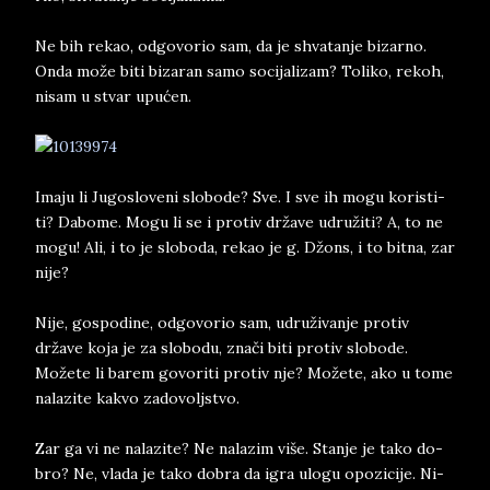
Ne bih re­kao, od­go­vo­rio sam, da je shva­tan­je bi­zar­no.
Onda može biti bi­za­ran samo so­ci­ja­li­zam? To­li­ko, re­koh,
ni­sam u stvar upućen.
Ima­ju li Ju­go­slo­veni slo­bo­de? Sve. I sve ih mogu ko­ri­sti­
ti? Da­bo­me. Mogu li se i pro­tiv države udružiti? A, to ne
mogu! Ali, i to je slo­bo­da, re­kao je g. Džons, i to bit­na, zar
nije?
Nije, go­spo­di­ne, od­go­vo­rio sam, udruživan­je pro­tiv
države koja je za slo­bo­du, znači biti pro­tiv slo­bo­de.
Možete li ba­rem go­vo­ri­ti pro­tiv nje? Možete, ako u tome
na­la­zi­te ka­kvo za­do­voljstvo.
Zar ga vi ne na­la­zi­te? Ne na­la­zim više. Stan­je je tako do­
bro? Ne, vla­da je tako do­bra da igra ulo­gu opo­zi­ci­je. Ni­