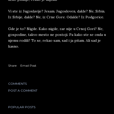
Vi ste iz Ju­go­sla­vi­je? Je­sam. Ju­go­slo­ven, da­kle? Ne, Sr­bin.
Iz Sr­bi­je, da­kle? Ne, iz Crne Gore. Oda­kle? Iz Pod­go­ri­ce.
Gde je to? Nig­de. Kako nig­de, zar nije u Cr­noj Gori? Ne,
go­spo­di­ne, ta­kvo me­sto ne po­sto­ji. Pa kako ste se onda u
nje­mu ro­di­li? To se, re­kao sam, sad i ja pi­tam. Ali sad je
ka­sno.
Share
Email Post
COMMENTS
POST A COMMENT
POPULAR POSTS