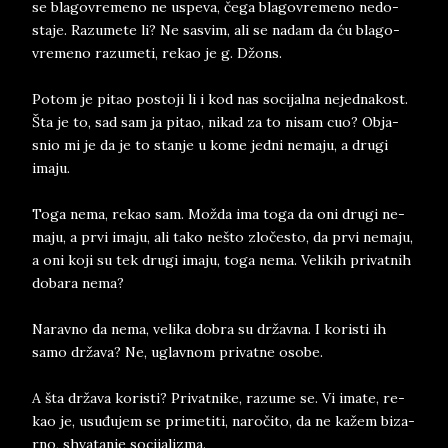
se bla­go­vre­me­no ne uspe­va, čega bla­go­vre­me­no ne­do­
sta­je. Raz­u­me­te li? Ne sa­svim, ali se na­dam da ću bla­go­
vre­me­no raz­u­me­ti, re­kao je g. Džons.
Po­tom je pi­tao po­sto­ji li i kod nas so­cijal­na ne­jed­na­kost.
Šta je to, sad sam ja pi­tao, ni­kad za to ni­sam cuo? Ob­ja­
snio mi je da je to stan­je u kome jed­ni ne­ma­ju, a dru­gi
ima­ju.
Toga nema, re­kao sam. Možda ima toga da oni dru­gi ne­
ma­ju, a prvi ima­ju, ali tako nešto zločesto, da prvi ne­ma­ju,
a oni koji su tek dru­gi ima­ju, toga nema. Ve­li­kih pri­vatnih
do­ba­ra nema?
Na­rav­no da nema, ve­li­ka do­bra su državna. I ko­ri­sti ih
samo država? Ne, uglav­nom pri­vat­ne oso­be.
A šta država ko­ri­sti? Pri­vat­ni­ke, raz­u­me se. Vi ima­te, re­
kao je, usuđujem se pri­me­ti­ti, naročito, da ne kažem bi­za­
rno, shva­tan­je socija­li­zma.