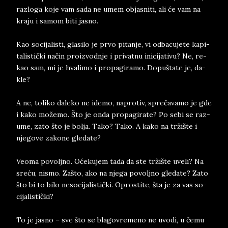
raz­lo­ga koje vam sada ne umem ob­ja­sni­ti, ali će vam na
kra­ju i sa­mom biti ja­sno.
Kao so­ci­ja­li­sti, gla­si­lo je prvo pi­tan­je, vi od­ba­cu­je­te ka­pi­
ta­li­stički način pro­iz­vod­nje i pri­vat­nu ini­ci­ja­ti­vu? Ne, re­
kao sam, mi je hva­li­mo i pro­pa­gi­ra­mo. Dopuštate je, da­
kle?
A ne, to­li­ko da­le­ko ne ide­mo, na­pro­tiv, sprečava­mo je gde
i kako možemo. Što je onda pro­pa­gi­ra­te? Po sebi se raz­
u­me, zato što je bol­ja. Tako? Tako. A kako na tržište i
nje­go­ve za­ko­ne gle­da­te?
Ve­o­ma po­vol­jno. Oćeku­jem tada da ste tržište uve­li? Na
sreću, ni­smo. Za­što, ako na nje­ga po­voljno gle­da­te? Zato
što bi to bilo ne­so­ci­ja­li­stički. Oprosti­te, šta je za vas so­
ci­ja­li­stički?
To je ja­sno – sve što se bla­go­vre­me­no ne uvo­di, u čemu