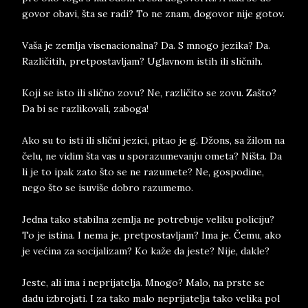
go­vor oba­vi, šta se radi? To ne znam, do­go­vor nije go­tov.
Vaša je zem­lja vi­se­na­ci­o­nal­na? Da. S mno­go je­zi­ka? Da.
Raz­ličitih, pret­po­stav­ljam? Uglav­nom istih ili sličnih.
Koji se isto ili slično zovu? Ne, raz­ličito se zovu. Zašto?
Da bi se raz­li­ko­va­li, za­bo­ga!
Ako su to isti ili slični je­zi­ci, pi­tao je g. Džons, sa žilom na
čelu, ne vi­dim šta vas u spo­ra­zu­mevan­ju ome­ta? Ništa. Da
li je to ipak zato što se ne raz­u­me­te? Ne, go­spo­di­ne,
nego što se isu­vi­še do­bro raz­u­me­mo.
Jed­na tako sta­bil­na zem­lja ne po­tre­bu­je ve­li­ku po­li­ci­ju?
To je isti­na. I nema je, pret­po­stav­ljam? Ima je. Čemu, ako
je većina za so­ci­ja­li­zam? Ko kaže da je­ste? Nije, da­kle?
Je­ste, ali ima i ne­pri­ja­tel­ja. Mno­go? Malo, na pr­ste se
dadu iz­bro­ja­ti. I za tako malo ne­pri­ja­tel­ja tako ve­li­ka po­l