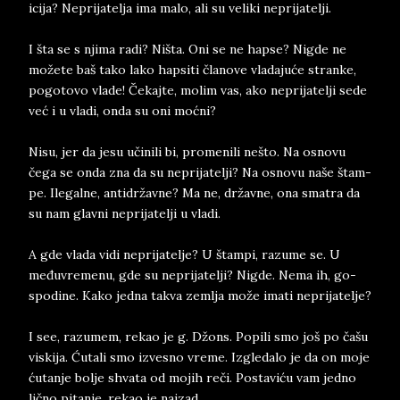
i­ci­ja? Ne­pri­ja­tel­ja ima malo, ali su ve­li­ki ne­pri­ja­tel­ji.
I šta se s nji­ma radi? Niš­ta. Oni se ne hap­se? Nig­de ne
možete baš tako lako hap­si­ti čla­no­ve vla­da­juće stran­ke,
po­go­to­vo vlade! Čekaj­te, mo­lim vas, ako ne­pri­ja­tel­ji sede
već i u vla­di, onda su oni moćni?
Nisu, jer da jesu uči­ni­li bi, pro­me­ni­li ne­što. Na osno­vu
čega se onda zna da su ne­pri­ja­tel­ji? Na osno­vu naše štam­
pe. Ile­gal­ne, an­ti­državne? Ma ne, državne, ona sma­tra da
su nam glav­ni ne­pri­ja­tel­ji u vla­di.
A gde vla­da vidi ne­pri­ja­tel­je? U štam­pi, raz­u­me se. U
međuvre­menu, gde su ne­pri­ja­tel­ji? Nig­de. Nema ih, go­
spo­di­ne. Kako jed­na ta­kva zem­lja može ima­ti ne­pri­ja­tel­je?
I see, raz­u­mem, re­kao je g. Džons. Po­pi­li smo još po čašu
vi­ski­ja. Ćuta­li smo iz­ve­sno vre­me. Iz­gle­da­lo je da on moje
ćutan­je bol­je shva­ta od mo­jih reči. Po­sta­viću vam jed­no
lično pi­tan­je, re­kao je naj­zad.