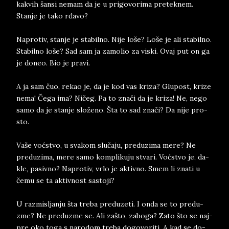
ka­kvih šan­si ne­mam da je u pri­go­vo­ri­ma pre­teknem.
Stan­je je tako rđa­vo?
Na­pro­tiv, stan­je je sta­bil­no. Nije loše? Loše je ali sta­bil­no.
Sta­bil­no loše? Sad sam ja za­mo­lio za vi­ski. Ovaj put on ga
je do­neo. Bio je pra­vi.
A ja sam čuo, re­kao je, da je kod vas kri­za? Glu­post, kri­ze
nema! Čega ima? Ničeg. Pa to znači da je kri­za! Ne, nego
samo da je stan­je složeno. Šta to sad znači? Da nije pro­
sto.
Vaše voćstvo, u sva­kom slučaju, pred­u­zi­ma mere? Ne
pred­u­zi­ma, mere samo kom­pli­ku­ju stva­ri. Voćstvo ­je, da­
kle, pa­siv­no? Na­pro­tiv, vrlo je ak­tiv­no. Smem li zna­ti u
čemu se ta ak­tiv­nost sa­sto­ji?
U raz­mi­sljan­ju šta tre­ba pred­u­ze­ti. I onda se to pre­du­
zme? Ne pre­du­zme se. Ali za­što, za­bo­ga? Zato što se naj­
pre oko toga s na­ro­dom tre­ba do­go­vo­ri­ti. A kad se do­