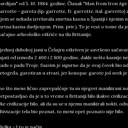
ardijan" od 5. 10. 1984. godine. Članak "Man from Iron Age
arrotte - garota (šp. garrotte, fr. garrotte, ital. garretto)
jom se nekada izvršavala smrtna kazna u Španiji i njenim 
rtna kazna davljenjem. Prim. prir.). To je vest o tome da j
ačajno arheološko otkriće na tlu Britanije.
jednoj dubokoj jami u Češajru otkriven je savršeno sačuvan
ajati od između 2 400 i 2 800 godine, dakle nešto kasnije 
ijadu o padu Troje. Sasvim je sigurno da je ovaj čovek bio 
etogrđa, garotiran u stvari, jer konopac garote još uvek j
o što mene lično zaprepašćuje tu su njegovi manikirani nok
etpostavljao da je u to vreme u Britaniji bilo ikakve civiliz
ke civilizacije bilo, ali da su se u njemu manikirali nokti, o
ltivizacije tela bio poznat, to meni opet poznato nije bilo.
leška – I to je način