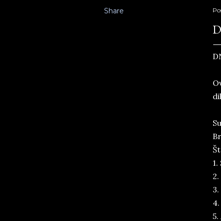
Share
Po
D
D
Ov
di
Su
Br
Št
1.
2.
3.
4.
5.