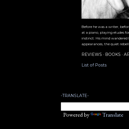
Before he was a writer, befo
at a piano, playing etudes f
instinct. His mind wandered 
appearances, the quiet rebell
REVIEWS
BOOKS
A
List of Posts
-TRANSLATE-
Powered by
Translate