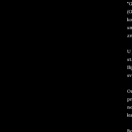
"G
(G
ko
sm
zn
U 
st
Il
sv
On
pr
ne
ku
Be