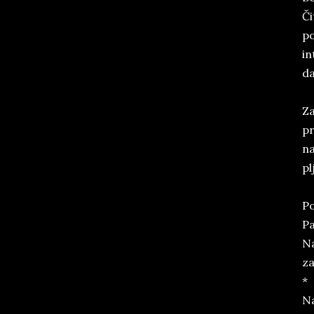
Či
po
in
da
Za
pr
na
pl
Po
Pa
Na
za
*
Na