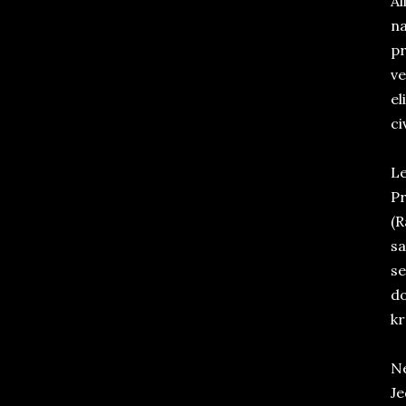
Al
na
pr
ve
el
ci
Le
Pr
(R
sa
se
do
kr
Ne
Je