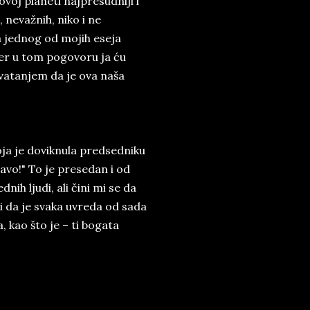
ovoj planeti najpresudniji i
 nevažnih, niko i ne
ma jednog od mojih eseja
jer u tom pogovoru ja ću
shvatanjem da je ova naša
ja je doviknula predsedniku
ravo!" To je presedan i od
ih ljudi, ali čini mi se da
či da je svaka uvreda od sada
kao što je – ti bogata