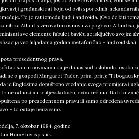
i još od prapostajanja, još od zore čovečanstva, vodi se na 
jkrvaviji građanski rat koja od ovih sporednih, sekundarnih,
imećuje. To je rat između ljudi i androida. (Ovo će biti te
zanih za Atlantis verovatno osnova za pogovor Atlantisa, 
iminisati sve elemente fabule i baviću se isključivo svojim 
vilizacija već hiljadama godina metaforično - androidska.)
pota presedentnog prava.
očitao sam u novinama da je danas sud oslobodio osobu ko
adi se o gospođi Margaret Tačer, prim. prir.): "Ti bogata k
da je Englezima dopušteno vređanje svoga premijera i ugledn
 to ne odnosi na kraljevsku kuću, ovim rečima. Da li to zna
puštena po presedentnom pravu ili samo određena uvreda, 
avo – to ostaje neizvesno.
delja, 7. oktobar 1984. godine.
dan Homerov ispisnik.