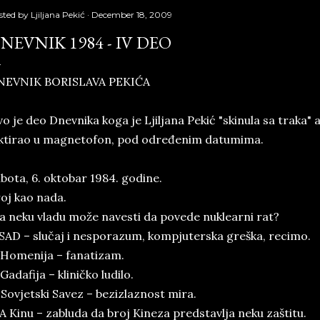
sted by
Ljiljana Pekić
December 18, 2009
NEVNIK 1984 - IV DEO
NEVNIK BORISLAVA PEKIĆA
o je deo Dnevnika koga je Ljiljana Pekić "skinula sa traka" a
ktirao u magnetofon, pod određenim datumima.
bota, 6. oktobar 1984. godine.
oj kao nada.
a neku vladu može navesti da povede nuklearni rat?
 SAD – slučaj i nesporazum, kompjuterska greška, recimo.
 Homenija – fanatizam.
 Gadafija – kliničko ludilo.
 Sovjetski Savez – bezizlaznost mira.
 A Kinu – zabluda da broj Kineza predstavlja neku zaštitu.