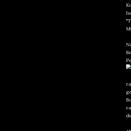
Ku
Is
"
Mi
Na
Be
Pe
ra
ge
Bo
ra
du