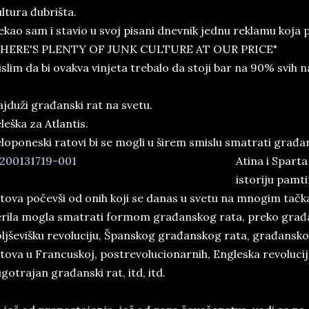
ltura đubrišta.
ekao sam i stavio u svoj pisani dnevnik jednu reklamu koja p
THERE'S PLENTY OF JUNK CULTURE AT OUR PRICE"
slim da bi ovakva vinjeta trebalo da stoji bar na 90% svih n
jduži građanski rat na svetu.
leška za Atlantis.
loponeski ratovi bi se mogli u širem smislu smatrati građa
Atina i Sparta
istoriju pamt
tova počevši od onih koji se danas u svetu na mnogim tačka
rila mogla smatrati formom građanskog rata, preko građa
ljševišku revoluciju, Španskog građanskog rata, građansko
tova u Francuskoj, postrevolucionarnih, Engleska revolucij
gotrajan građanski rat, itd, itd.