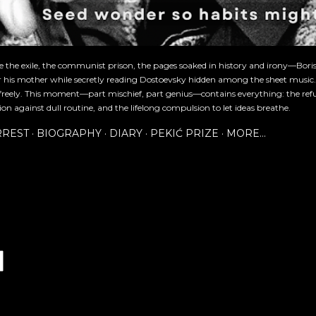
re the exile, the communist prison, the pages soaked in history and irony—Bori
or his mother while secretly reading Dostoevsky hidden among the sheet music
freely. This moment—part mischief, part genius—contains everything: the refu
ion against dull routine, and the lifelong compulsion to let ideas breathe.
RREST
BIOGRAPHY
DIARY
PEKIĆ PRIZE
MORE…