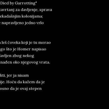
 Died by Garrotting"
 zavrtanj za davljenje, sprava
nekadašnjim kolonijama;
e napravljeno jedno vrlo
 leš čoveka koji je tu morao
nego što je Homer napisao
udavljen zbog nekog
e nađen oko njegovog vrata.
ti, jer ja nisam
acije. Hoću da kažem da je
dnosno da je ovaj stepen