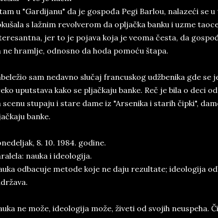
tam u "Gardijanu" da je gospođa Pegi Barlou, nalazeći se u te
kušala s lažnim revolverom da opljačka banku i uzme taoce. 
teresantna, jer to je pojava koja je veoma česta, da gosp
 ne hramlje, odnosno da hoda pomoću štapa.
beležio sam nedavno slučaj francuskog udžbenika gde se je
eko uputstava kako se pljačkaju banke. Reč je bila o deci o
 scenu stupaju i stare dame iz "Arsenika i starih čipki", dame
jačkaju banke.
nedeljak, 8. 10. 1984. godine.
ralela: nauka i ideologija.
uka odbacuje metode koje ne daju rezultate; ideologija o
država.
uka ne može, ideologija može, živeti od svojih neuspeha. Č