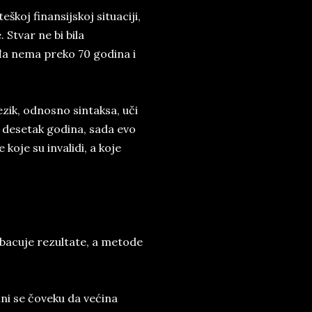
škoj finansijskoj situaciji,
Stvar ne bi bila
ođa nema preko 70 godina i
zik, odnosno sintaksa, uči
d desetak godina, sada evo
 koje su invalidi, a koje
dbacuje rezultate, a metode
ini se čoveku da većina