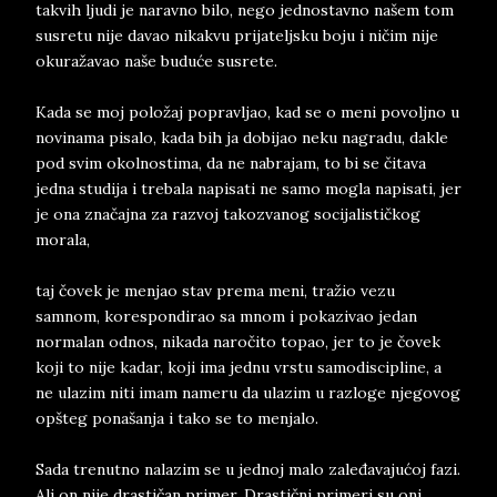
takvih ljudi je naravno bilo, nego jednostavno našem tom
susretu nije davao nikakvu prijateljsku boju i ničim nije
okuražavao naše buduće susrete.
Kada se moj položaj popravljao, kad se o meni povoljno u
novinama pisalo, kada bih ja dobijao neku nagradu, dakle
pod svim okolnostima, da ne nabrajam, to bi se čitava
jedna studija i trebala napisati ne samo mogla napisati, jer
je ona značajna za razvoj takozvanog socijalističkog
morala,
taj čovek je menjao stav prema meni, tražio vezu
samnom, korespondirao sa mnom i pokazivao jedan
normalan odnos, nikada naročito topao, jer to je čovek
koji to nije kadar, koji ima jednu vrstu samodiscipline, a
ne ulazim niti imam nameru da ulazim u razloge njegovog
opšteg ponašanja i tako se to menjalo.
Sada trenutno nalazim se u jednoj malo zaleđavajućoj fazi.
Ali on nije drastičan primer. Drastični primeri su oni,