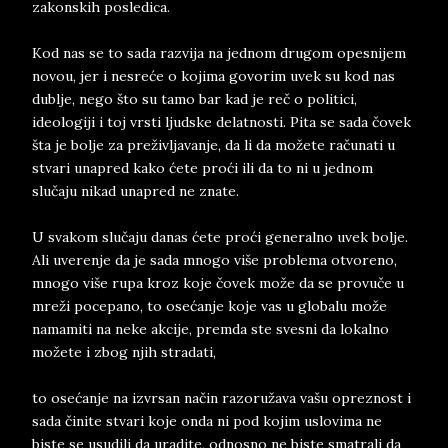
zakonskih posledica.
Kod nas se to sada razvija na jednom drugom opesnijem
novou, jer i nesreće o kojima govorim uvek su kod nas
dublje, nego što su tamo bar kad je reč o politici,
ideologiji i toj vrsti ljudske delatnosti. Pita se sada čovek
šta je bolje za preživljavanje, da li da možete računati u
stvari unapred kako ćete proći ili da to ni u jednom
slučaju nikad unapred ne znate.
U svakom slučaju danas ćete proći generalno uvek bolje.
Ali uverenje da je sada mnogo više problema otvoreno,
mnogo više rupa kroz koje čovek može da se provuče u
mreži pocepano, to osećanje koje vas u globalu može
namamiti na neke akcije, premda ste svesni da lokalno
možete i zbog njih stradati,
to osećanje na izvrsan način razoružava vašu opreznost i
sada činite stvari koje onda ni pod kojim uslovima ne
biste se usudili da uradite, odnosno ne biste smatrali da