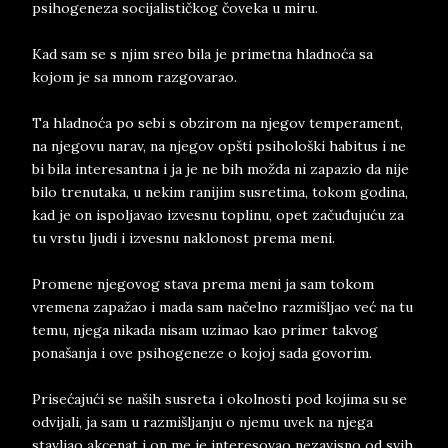
psihogeneza socijalističkog čoveka u miru.
Kad sam se s njim sreo bila je primetna hladnoća sa
kojom je sa mnom razgovarao.
Ta hladnoća po sebi s obzirom na njegov temperament,
na njegovu narav, na njegov opšti psihološki habitus i ne
bi bila interesantna i ja je ne bih možda ni zapazio da nije
bilo trenutaka, u nekim ranijim susretima, tokom godina,
kad je on ispoljavao izvesnu toplinu, opet začuđujuću za
tu vrstu ljudi i izvesnu naklonost prema meni.
Promene njegovog stava prema meni ja sam tokom
vremena zapažao i mada sam načelno razmišljao već na tu
temu, njega nikada nisam uzimao kao primer takvog
ponašanja i ove psihogeneze o kojoj sada govorim.
Prisećajući se naših susreta i okolnosti pod kojima su se
odvijali, ja sam u razmišljanju o njemu uvek na njega
stavljao akcenat i on me je interesovao nezavisno od svih