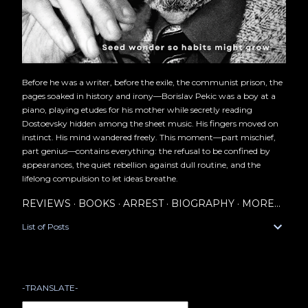
Before he was a writer, before the exile, the communist prison, the
pages soaked in history and irony—Borislav Pekic was a boy at a
piano, playing etudes for his mother while secretly reading
Dostoevsky hidden among the sheet music. His fingers moved on
instinct. His mind wandered freely. This moment—part mischief,
part genius—contains everything: the refusal to be confined by
appearances, the quiet rebellion against dull routine, and the
lifelong compulsion to let ideas breathe.
REVIEWS
BOOKS
ARREST
BIOGRAPHY
MORE…
List of Posts
-TRANSLATE-