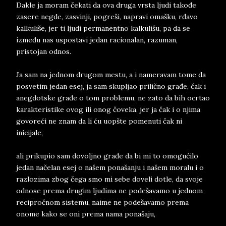
Dakle ja moram čekati da ova druga vrsta ljudi takođe
zasere negde, zasvinji, pogreši, napravi omašku, rđavo
kalkuliše, jer ti ljudi permanentno kalkulišu, pa da se
između nas uspostavi jedan racionalan, razuman,
pristojan odnos.
Ja sam na jednom drugom mestu, a i nameravam tome da
posvetim jedan esej, ja sam skupljao prilično građe, čak i
anegdotske građe o tom problemu, ne zato da bih ocrtao
karakteristike ovog ili onog čoveka, jer ja čak i o njima
govoreći ne znam da li ću uopšte pomenuti čak ni
inicijale,
ali prikupio sam dovoljno građe da bi mi to omogućilo
jedan načelan esej o našem ponašanju i našem moralu i o
razlozima zbog čega smo mi sebe doveli dotle, da svoje
odnose prema drugim ljudima ne podešavamo u jednom
recipročnom sistemu, naime ne podešavamo prema
onome kako se oni prema nama ponašaju,