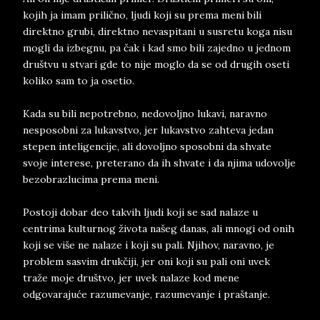
kojih ja imam prilično, ljudi koji su prema meni bili
direktno grubi, direktno nevaspitani u susretu koga nisu
mogli da izbegnu, pa čak i kad smo bili zajedno u jednom
društvu u stvari gde to nije moglo da se od drugih oseti
koliko sam to ja osetio.
Kada su bili nepotrebno, nedovoljno lukavi, naravno
nesposobni za lukavstvo, jer lukavstvo zahteva jedan
stepen inteligencije, ali dovoljno sposobni da shvate
svoje interese, preterano da ih shvate i da njima udovolje
bezobrazlucima prema meni.
Postoji dobar deo takvih ljudi koji se sad nalaze u
centrima kulturnog života našeg danas, ali mnogi od onih
koji se više ne nalaze i koji su pali. Njihov, naravno, je
problem sasvim drukčiji, jer oni koji su pali oni uvek
traže moje društvo, jer uvek nalaze kod mene
odgovarajuće razumevanje, razumevanje i praštanje.