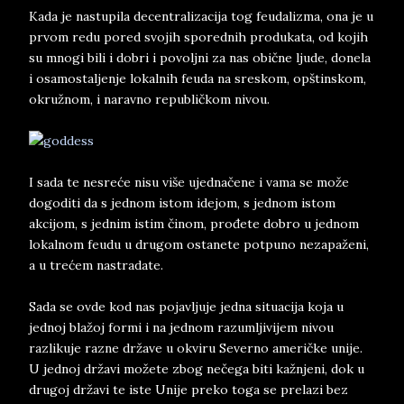
Kada je nastupila decentralizacija tog feudalizma, ona je u
prvom redu pored svojih sporednih produkata, od kojih
su mnogi bili i dobri i povoljni za nas obične ljude, donela
i osamostaljenje lokalnih feuda na sreskom, opštinskom,
okružnom, i naravno republičkom nivou.
I sada te nesreće nisu više ujednačene i vama se može
dogoditi da s jednom istom idejom, s jednom istom
akcijom, s jednim istim činom, prođete dobro u jednom
lokalnom feudu u drugom ostanete potpuno nezapaženi,
a u trećem nastradate.
Sada se ovde kod nas pojavljuje jedna situacija koja u
jednoj blažoj formi i na jednom razumljivijem nivou
razlikuje razne države u okviru Severno američke unije.
U jednoj državi možete zbog nečega biti kažnjeni, dok u
drugoj državi te iste Unije preko toga se prelazi bez