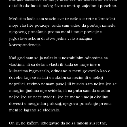
ostalih okolnosti našeg života uzetog zajedno i posebno.
Međutim kada sam stavio sve te naše susrete u kontekst
moje vlastite pozicije, onda sam video da postoji između
njegovog ponašanja prema meni i moje pozicije u
jugoslovenskom društvu jedna vrlo značajna
korespondencija.
Kad god sam se ja nalazio u nestabilnim odnosima sa
vlastima, ili sa delom vlasti ili kada se moje ime u
kuloarima izgovaralo, odnosno o meni govorilo kao o
čoveku koji se nalazi u sukobu sa nečim ili u nekoj
neprilici, recimo nemam pasoš ili izjavio sam nešto što se
mnogim ljudima nije svidelo, ili na putu sam da uradim
nešto što se neće svideti, što će mene i moju okolinu
dovesti u neugodan položaj, njegovo ponašanje prema
meni je lagano se sleđivalo.
On je, ne kažem, izbegavao da se sa mnom susretne,