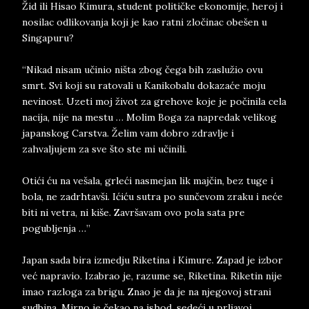
Žid ili Hisao Kimura, student političke ekonomije, heroj i
nosilac odlikovanja koji je kao ratni zločinac obešen u
Singapuru?
“Nikad nisam učinio ništa zbog čega bih zaslužio ovu
smrt. Svi koji su ratovali u Kanikobalu dokazaće moju
nevinost. Uzeti moj život za grehove koje je počinila cela
nacija, nije na mestu … Molim Boga za napredak velikog
japanskog Carstva. Želim vam dobro zdravlje i
zahvaljujem za sve što ste mi učinili.
Otići ću na vešala, grleći nasmejan lik majčin, bez tuge i
bola, ne zadrhtavši. Ićiću sutra po sunčevom zraku i neće
biti ni vetra, ni kiše. Završavam ovo pola sata pre
pogubljenja …”
Japan sada bira izmedju Riketina i Kimure. Zapad je izbor
već napravio. Izabrao je, razume se, Riketina. Riketin nije
imao razloga za brigu. Znao je da je na njegovoj strani
sudbina. Mirno je čekao na ishod, sedeći u prljavoj