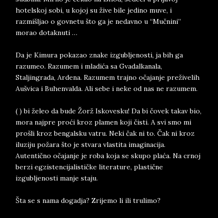
hotelskoj sobi, u kojoj su žive bile jedino muve, i
razmišljao o govnetu što ga je nedavno u “Mučnini”
morao dotaknuti …
Da je Kimura pokazao znake izgubljenosti, ja bih ga
razumeo. Razumem i mladića sa Gvadalkanala,
Staljingrada, Ardena. Razumem trajno očajanje preživelih
Aušvica i Buhenvalda. Ali sebe i neke od nas ne razumem.
( ) bi želeo da bude Žorž Iskovesku! Da bi čovek takav bio,
mora najpre proći kroz plamen koji čisti. A svi smo mi
prošli kroz bengalsku vatru. Neki čak ni to. Čak ni kroz
iluziju požara što je stvara vlastita imaginacija.
Autentično očajanje je roba koja se skupo plaća. Na crnoj
berzi egzistencijalističke literature, plastične
izgubljenosti manje staju.
Šta se s nama dogadja? Zrijemo li ili trulimo?