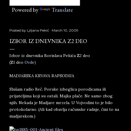
Powered by
Translate
Posted by
Ljiljana Pekić
March 10, 2009
IZBOR IZ DNEVNIKA Z2 DEO
Izbor iz dnevnika Borislava Pekića Z2 deo
(Z1 deo
Ovde)
MADJARSKA KRVAVA RAPSODIJA
Slušam radio Beč. Poruke izbeglica porodicama ili
prijateljima koji su ostali. Majka plače. Ne samo zbog
njih. Nekada je Madjare mrzela. U Vojvodini to je bilo
protokolarno. (Ali kad obavlja računske radnje, čini to na
madjarskom.)