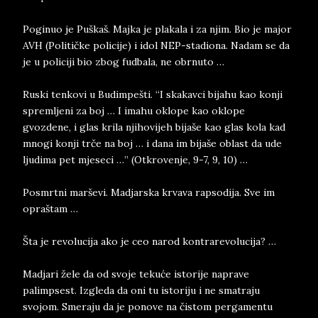
Poginuo je Puškaš. Majka je plakala i za njim. Bio je major
AVH (Političke policije) i idol NEP-stadiona. Nadam se da
je u policiji bio zbog fudbala, ne obrnuto …
Ruski tenkovi u Budimpešti. “I skakavci bijahu kao konji
spremljeni za boj … I imahu oklope kao oklope
gvozdene, i glas krila njihovijeh bijaše kao glas kola kad
mnogi konji trče na boj … i dana im bijaše oblast da ude
ljudima pet mjeseci …” (Otkrovenje, 9-7, 9, 10) …
Posmrtni marševi. Madjarska krvava rapsodija. Sve im
opraštam …
Šta je revolucija ako je ceo narod kontrarevolucija? …
Madjari žele da od svoje tekuće istorije naprave
palimpsest. Izgleda da oni tu istoriju i ne smatraju
svojom. Smeraju da je ponove na čistom pergamentu