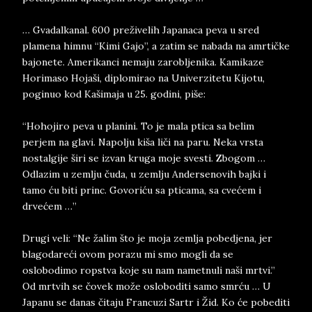
… Gvadalkanal. 600 preživelih Japanaca peva u sred
plamena himnu “Kimi Gajo”, a zatim se nabada na amrtičke
bajonete. Amerikanci nemaju zarobljenika. Kamikaze
Horimaso Hojaši, diplomirao na Univerzitetu Kijotu,
poginuo kod Kašimaja u 25. godini, piše:
“Hohojiro peva u planini. To je mala ptica sa belim
perjem na glavi. Napolju kiša liči na paru. Neka vrsta
nostalgije širi se izvan kruga moje svesti. Zbogom …
Odlazim u zemlju čuda, u zemlju Andersenovih bajki i
tamo ću biti princ. Govoriću sa pticama, sa cvećem i
drvećem …”
Drugi veli: “Ne žalim što je moja zemlja pobedjena, jer
blagodareći ovom porazu mi smo mogli da se
oslobodimo ropstva koje su nam nametnuli naši mrtvi.”
Od mrtvih se čovek može osloboditi samo smrću … U
Japanu se danas čitaju Francuzi Sartr i Žid. Ko će pobediti