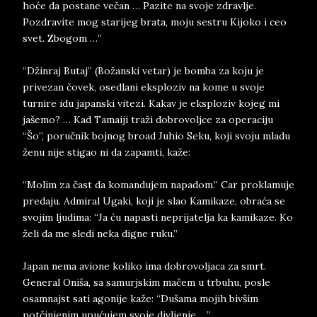
hoće da postane večan … Pazite na svoje zdravlje.
Pozdravite mog starijeg brata, moju sestru Kijoko i ceo
svet. Zbogom …”
“Džinraj Butaj” (Božanski vetar) je bomba za koju je
privezan čovek, osedlani eksploziv na kome u svoje
turnire idu japanski vitezi. Kakav je eksploziv kojeg mi
jašemo? … Kad Tamaiji traži dobrovoljce za operaciju
“Šo”, poručnik bojnog broad Juhio Seku, koji svoju mladu
ženu nije stigao ni da zapamti, kaže:
“Molim za čast da komandujem napadom.” Car proklamuje
predaju. Admiral Ugaki, koji je slao Kamikaze, obraća se
svojim ljudima: “Ja ću napasti neprijatelja ka kamikaze. Ko
želi da me sledi neka digne ruku.”
Japan nema avione koliko ima dobrovoljaca za smrt.
General Oniša, sa samurjskim mačem u trbuhu, posle
osamnajst sati agonije kaže: “Dušama mojih bivšim
potčinjenim upućujem svoje divljenje …”