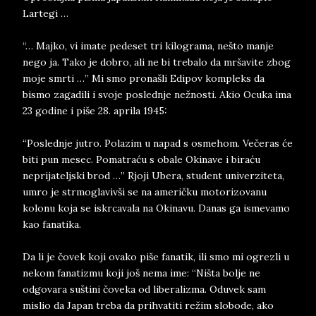
Lartegi …
“… Majko, vi imate pedeset tri kilograma, nešto manje
nego ja. Tako je dobro, ali ne bi trebalo da mršavite zbog
moje smrti …” Mi smo pronašli Edipov kompleks da
bismo zagadili i svoje poslednje nežnosti. Akio Ocuka ima
23 godine i piše 28. aprila 1945:
“Poslednje jutro. Polazim u napad s osmehom. Večeras će
biti pun mesec. Pomatraću s obale Okinave i biraću
neprijateljski brod …” Rjoji Ubera, student univerziteta,
umro je strmoglavivši se na američku motorizovanu
kolonu koja se iskrcavala na Okinavu. Danas ga ismevamo
kao fanatika.
Da li je čovek koji ovako piše fanatik, ili smo mi ogrezli u
nekom fanatizmu koji još nema ime: “Ništa bolje ne
odgovara suštini čoveka od liberalizma. Oduvek sam
mislio da Japan treba da prihvatiti režim slobode, ako