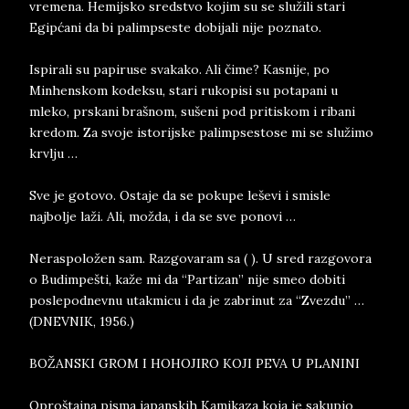
vremena. Hemijsko sredstvo kojim su se služili stari
Egipćani da bi palimpseste dobijali nije poznato.
Ispirali su papiruse svakako. Ali čime? Kasnije, po
Minhenskom kodeksu, stari rukopisi su potapani u
mleko, prskani brašnom, sušeni pod pritiskom i ribani
kredom. Za svoje istorijske palimpsestose mi se služimo
krvlju …
Sve je gotovo. Ostaje da se pokupe leševi i smisle
najbolje laži. Ali, možda, i da se sve ponovi …
Neraspoložen sam. Razgovaram sa ( ). U sred razgovora
o Budimpešti, kaže mi da “Partizan” nije smeo dobiti
poslepodnevnu utakmicu i da je zabrinut za “Zvezdu” …
(DNEVNIK, 1956.)
BOŽANSKI GROM I HOHOJIRO KOJI PEVA U PLANINI
Oproštajna pisma japanskih Kamikaza koja je sakupio