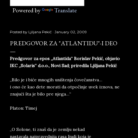
Powered by
Translate
Posted by
Ljiljana Pekić
January 02, 2009
PREDGOVOR ZA "ATLANTIDU"-I DEO
Predgovor za epos „Atlantida“ Borislav Pekić, objavio
IKC „Solaris“ d.o.o., Novi Sad; priredila Ljiljana Pekić
„Bilo je i biće mnogih uništenja čovečanstva…
i ono će kao dete morati da otpočinje uvek iznova, ne
znajući šta je bilo pre njega…“
Platon: Timej
„O Solone, ti znaš da je zemlju nekad
nastavala najpravednija rasa ljudi koja je