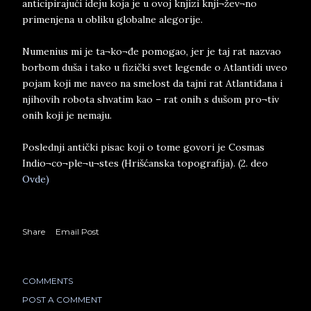
anticipirajući ideju koja je u ovoj knjizi knji¬žev¬no
primenjena u obliku globalne alegorije.
Numenius mi je ta¬ko¬đe pomogao, jer je taj rat nazvao
borbom duša i tako u fizički svet legende o Atlantidi uveo
pojam koji me naveo na smelost da tajni rat Atlantiđana i
njihovih robota shvatim kao – rat onih s dušom pro¬tiv
onih koji je nemaju.
Poslednji antički pisac koji o tome govori je Cosmas
Indio¬co¬ple¬u¬stes (Hrišćanska topografija). (2. deo
Ovde)
Share
Email Post
COMMENTS
POST A COMMENT