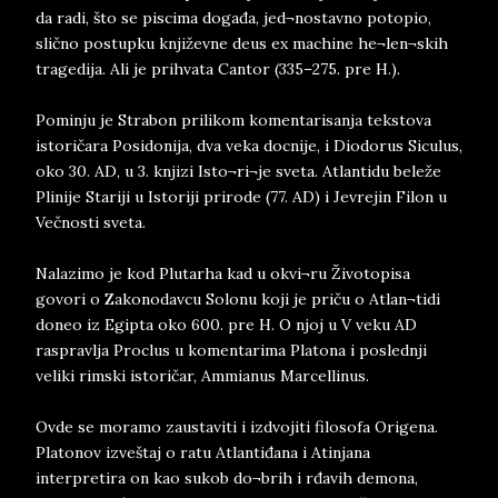
da radi, što se piscima događa, jed¬nostavno potopio,
slično postupku književne deus ex machine he¬len¬skih
tragedija. Ali je prihvata Cantor (335–275. pre H.).
Pominju je Strabon prilikom komentarisanja tekstova
istoričara Posidonija, dva veka docnije, i Diodorus Siculus,
oko 30. AD, u 3. knjizi Isto¬ri¬je sveta. Atlantidu beleže
Plinije Stariji u Istoriji prirode (77. AD) i Jevrejin Filon u
Večnosti sveta.
Nalazimo je kod Plutarha kad u okvi¬ru Životopisa
govori o Zakonodavcu Solonu koji je priču o Atlan¬tidi
doneo iz Egipta oko 600. pre H. O njoj u V veku AD
raspravlja Proclus u komentarima Platona i poslednji
veliki rimski istoričar, Ammianus Marcellinus.
Ovde se moramo zaustaviti i izdvojiti filosofa Origena.
Platonov izveštaj o ratu Atlantiđana i Atinjana
interpretira on kao sukob do¬brih i rđavih demona,