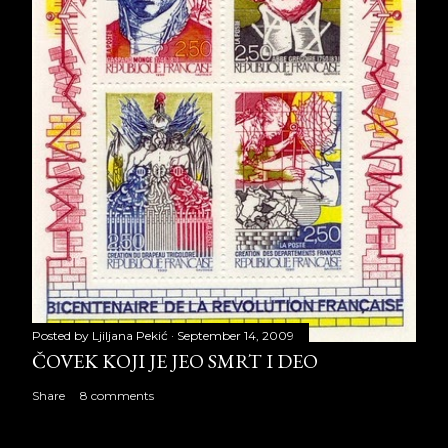
Posted by
Ljiljana Pekić
September 14, 2009
ČOVEK KOJI JE JEO SMRT I DEO
Share
8 comments