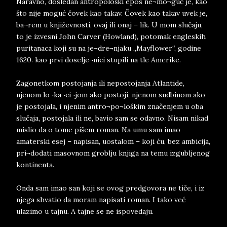
Naravno, dosledan antropološki epos ne¬mo¬guć je, kao
što nije moguć čovek kao takav. Čovek kao takav uvek je,
ba¬rem u književnosti, ovaj ili onaj – lik. U mom slučaju,
to je izvesni John Carver (Howland), potomak engleskih
puritanaca koji su na je¬dre¬njaku „Mayflower“, godine
1620. kao prvi doselje¬nici stupili na tle Amerike.
Zagonetkom postojanja ili nepostojanja Atlantide,
njenom lo¬ka¬ci¬jom ako postoji, njenom sudbinom ako
je postojala, i njenim antro¬po¬loškim značenjem u oba
slučaja, postojala ili ne, bavio sam se odavno. Nisam nikad
mislio da o tome pišem roman. Na umu sam imao
amaterski esej – napisan, uostalom – koji ću, bez ambicija,
pri¬dodati masovnom groblju knjiga na temu izgubljenog
kontinenta.
Onda sam imao san koji se ovog predgovora ne tiče, i iz
njega shvatio da moram napisati roman. I tako već
ulazimo u tajnu. A tajne se ne ispovedaju.