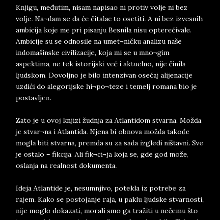
Knjigu, međutim, nisam napisao ni protiv volje ni bez
volje. Na¬dam se da će čitalac to osetiti. A ni bez izvesnih
ambicija koje me pri pisanju Besnila nisu opterećivale.
Ambicije su se odnosile na umet¬ničku analizu naše
indomašinske civilizacije, koja mi se u mno¬gim
aspektima, ne tek istorijski već i aktuelno, nije činila
ljudskom. Dovoljno je bilo intenzivan osećaj alijenacije
uzdići do alegorijske hi¬po¬teze i temelj romana bio je
postavljen.
Zato je u ovoj knjizi žudnja za Atlantidom stvarna. Možda
je stvar¬na i Atlantida. Njena bi obnova možda takođe
mogla biti stvarna, premda su za sada izgledi ništavni. Sve
je ostalo – fikcija. Ali fik¬ci¬ja koja se, gde god može,
oslanja na realnost dokumenta.
Ideja Atlantide je, nesumnjivo, potekla iz potrebe za
rajem. Kako se postojanje raja, u paklu ljudske stvarnosti,
nije moglo dokazati, morali smo ga tražiti u nečemu što