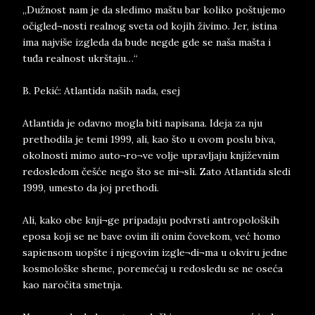
„Dužnost nam je da sledimo maštu bar koliko poštujemo
očigled¬nosti realnog sveta od kojih živimo. Jer, istina
ima najviše izgleda da bude negde gde se naša mašta i
tuđa realnost ukrštaju…“
B. Pekić: Atlantida naših nada, esej
Atlantida je odavno mogla biti napisana. Ideja za nju
prethodila je temi 1999, ali, kao što u ovom poslu biva,
okolnosti mimo auto¬ro¬ve volje upravljaju književnim
redosledom češće nego što se mi¬sli. Zato Atlantida sledi
1999, umesto da joj prethodi.
Ali, kako obe knji¬ge pripadaju podvrsti antropoloških
eposa koji se ne bave ovim ili onim čovekom, već homo
sapiensom uopšte i njegovim izgle¬di¬ma u okviru jedne
kosmološke sheme, poremećaj u redosledu se ne oseća
kao naročita smetnja.