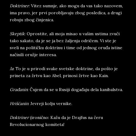
Doktriner
: Vitez sumnje, ako mogu da vas tako nazovem,
ima pravo, jer prvi porobljavaju zbog posledica, a drugi
robuju zbog činjenica.
Skeptik
: Oprostite, ali moja misao u vašim ustima zvuči
tako sakato, da je se ja bez žaljenja odričem. Vi ste je
sveli na političku doktrinu i time od jednog oruđa istine
načinili oružje interesa.
Ja
: To je u prirodi svake svetske doktrine, da pošto je
prineta za žrtvu kao Abel, prinosi žrtve kao Kain.
Građanin
: Čujem da se u Rusiji događaju dela kanibalstva.
Hrišćanin
: Jevreji kolju vernike.
Doktriner
(ironično: Kažu da je Drajfus na čeru
Revolucionarnog komiteta!