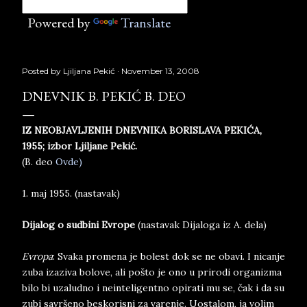
Powered by
Translate
Posted by
Ljiljana Pekić
November 13, 2008
DNEVNIK B. PEKIĆ B. DEO
IZ NEOBJAVLJENIH DNEVNIKA BORISLAVA PEKIĆA,
1955; izbor Ljiljane Pekić.
(B. deo
Ovde)
1. maj 1955. (nastavak)
Dijalog o sudbini Evrope
(nastavak Dijaloga iz A. dela)
Evropa
: Svaka promena je bolest dok se ne obavi. I nicanje
zuba izaziva bolove, ali pošto je ono u prirodi organizma
bilo bi uzaludno i neinteligentno opirati mu se, čak i da su
zubi savršeno beskorisni za varenje. Uostalom, ja volim