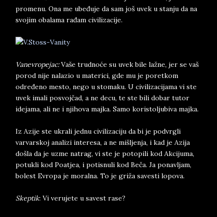
promenu. Ona me ubeđuje da sam još uvek u stanju da na
svojim obalama rađam civilizacije.
Vanevropejac:
Vaše trudnoće su uvek bile lažne, jer se vaš
porod nije nalazio u materici, gde mu je poretkom
određeno mesto, nego u stomaku. U civilizacijama vi ste
uvek imali posvojčad, a ne decu, te ste bili dobar tutor
idejama, ali ne i njihova majka. Samo koristoljubiva majka.
Iz Azije ste ukrali jednu civilizaciju da bi je podvrgli
varvarskoj analizi interesa, a ne mišljenja, i kad je Azija
došla da je uzme natrag, vi ste je potopili kod Akcijuma,
potukli kod Poatjea, i potisnuli kod Beča. Ja ponavljam,
bolest Evropa je moralna. To je griža savesti lopova.
Skeptik
: Vi verujete u savest rase?