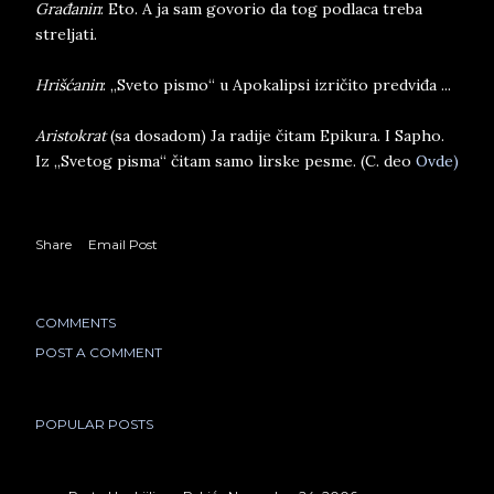
Građanin
: Eto. A ja sam govorio da tog podlaca treba
streljati.
Hrišćanin
: „Sveto pismo“ u Apokalipsi izričito predviđa ...
Aristokrat
(sa dosadom) Ja radije čitam Epikura. I Sapho.
Iz „Svetog pisma“ čitam samo lirske pesme. (C. deo
Ovde)
Share
Email Post
COMMENTS
POST A COMMENT
POPULAR POSTS