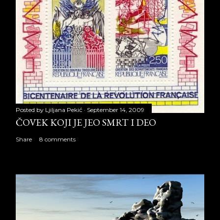
Posted by
Ljiljana Pekić
September 14, 2009
ČOVEK KOJI JE JEO SMRT I DEO
Share
8 comments