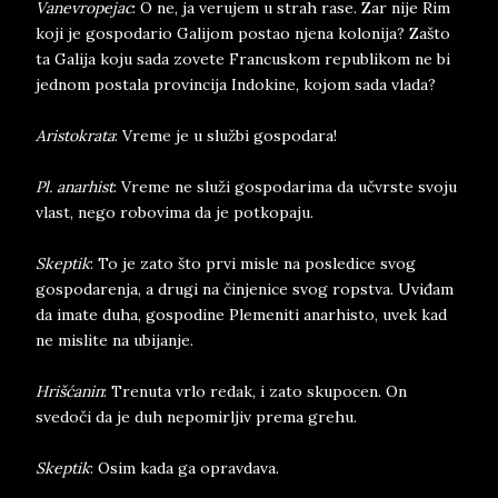
Vanevropejac
: O ne, ja verujem u strah rase. Zar nije Rim
koji je gospodario Galijom postao njena kolonija? Zašto
ta Galija koju sada zovete Francuskom republikom ne bi
jednom postala provincija Indokine, kojom sada vlada?
Aristokrata
: Vreme je u službi gospodara!
Pl. anarhist
: Vreme ne služi gospodarima da učvrste svoju
vlast, nego robovima da je potkopaju.
Skeptik
: To je zato što prvi misle na posledice svog
gospodarenja, a drugi na činjenice svog ropstva. Uviđam
da imate duha, gospodine Plemeniti anarhisto, uvek kad
ne mislite na ubijanje.
Hrišćanin
: Trenuta vrlo redak, i zato skupocen. On
svedoči da je duh nepomirljiv prema grehu.
Skeptik
: Osim kada ga opravdava.