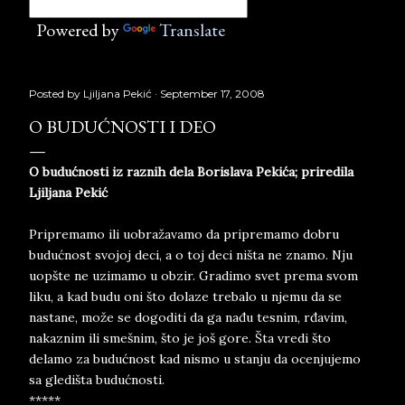
Powered by
Translate
Posted by
Ljiljana Pekić
September 17, 2008
O BUDUĆNOSTI I DEO
O budućnosti iz raznih dela Borislava Pekića; priredila
Ljiljana Pekić
Pripremamo ili uobražavamo da pripremamo dobru
budućnost svojoj deci, a o toj deci ništa ne znamo. Nju
uopšte ne uzimamo u obzir. Gradimo svet prema svom
liku, a kad budu oni što dolaze trebalo u njemu da se
nastane, može se dogoditi da ga nađu tesnim, rđavim,
nakaznim ili smešnim, što je još gore. Šta vredi što
delamo za budućnost kad nismo u stanju da ocenjujemo
sa gledišta budućnosti.
*****