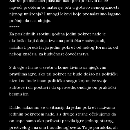
Zar su pronalazači plastike ikad pretpostavili da će
najveći problem te materije, biti u gotovo nemogućnosti
njenog uništenja? I mnogi lekovi koje pronalazimo lagano
počinju da nas ubijaju.
*****
Za poslednjih stotinu godina jedini pokret nade je
ekološki, koji dobija izvesna politička značenja ali,
nažalost, predstavlja jedini pokret od nekog formata, od
nekog značaja, za budućnost čovečanstva.
S druge strane u svetu u kome živimo sa njegovim
pravilima igre, ako taj pokret ne bude došao na politički
nivo i ne bude imao političku snagu kojom će svoje
zahteve i da postavi i da sprovede, onda je on praktički
besmislen.
Dakle, nalazimo se u situaciji da jedan pokret nazivamo
jedinim pokretom nade, a s druge strane očekujemo da
on uspe samo ako prihvati pravila igre jednog starog,
preživelog i na smrt osuđenog sveta. To je paradoks, ali