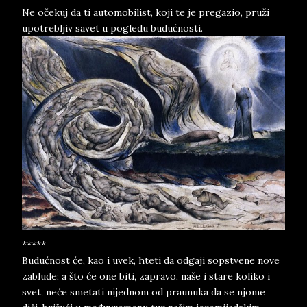
Ne očekuj da ti automobilist, koji te je pregazio, pruži
upotrebljiv savet u pogledu budućnosti.
*****
Budućnost će, kao i uvek, hteti da odgaji sopstvene nove
zablude; a što će one biti, zapravo, naše i stare koliko i
svet, neće smetati nijednom od praunuka da se njome