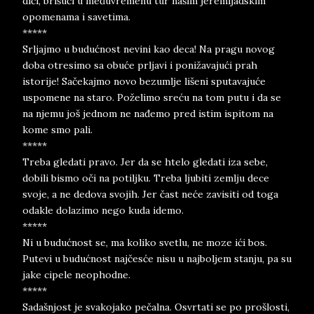
diči, brišući u međuvremenu tur našim jeremijadskim
opomenama i savetima.
*****
Srljajmo u budućnost nevini kao deca! Na pragu novog
doba otresimo sa obuće prljavi i ponižavajući prah
istorije! Sačekajmo novo bezumlje lišeni sputavajuće
uspomene na staro. Poželimo sreću na tom putu i da se
na njemu još jednom ne nađemo pred istim ispitom na
kome smo pali.
*****
Treba gledati pravo. Jer da se htelo gledati iza sebe,
dobili bismo oči na potiljku. Treba ljubiti zemlju dece
svoje, a ne dedova svojih. Jer čast neće zavisiti od toga
odakle dolazimo nego kuda idemo.
*****
Ni u budućnost se, ma koliko svetlu, ne moze ići bos.
Putevi u budućnost najčesće nisu u najboljem stanju, pa su
jake cipele neophodne.
*****
Sadašnjost je svakojako pečalna. Osvrtati se po prošlosti,