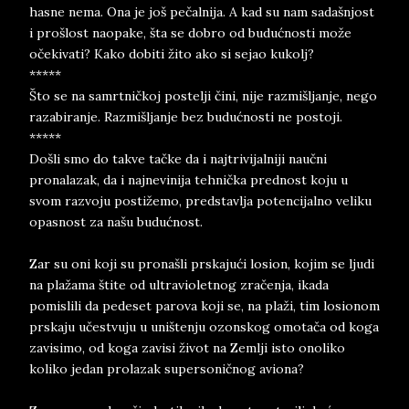
hasne nema. Ona je još pečalnija. A kad su nam sadašnjost
i prošlost naopake, šta se dobro od budućnosti može
očekivati? Kako dobiti žito ako si sejao kukolj?
*****
Što se na samrtničkoj postelji čini, nije razmišljanje, nego
razabiranje. Razmišljanje bez budućnosti ne postoji.
*****
Došli smo do takve tačke da i najtrivijalniji naučni
pronalazak, da i najnevinija tehnička prednost koju u
svom razvoju postižemo, predstavlja potencijalno veliku
opasnost za našu budućnost.
Zar su oni koji su pronašli prskajući losion, kojim se ljudi
na plažama štite od ultravioletnog zračenja, ikada
pomislili da pedeset parova koji se, na plaži, tim losionom
prskaju učestvuju u uništenju ozonskog omotača od koga
zavisimo, od koga zavisi život na Zemlji isto onoliko
koliko jedan prolazak supersoničnog aviona?