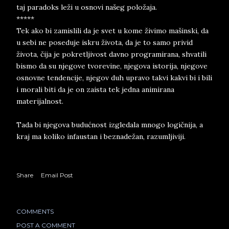
taj paradoks leži u osnovi našeg položaja.
*****
Tek ako bi zamislili da je svet u kome živimo mašinski, da
u sebi ne poseduje iskru života, da je to samo privid
života, čija je pokretljivost davno programirana, shvatili
bismo da su njegove tvorevine, njegova istorija, njegove
osnovne tendencije, njegov duh upravo takvi kakvi bi i bili
i morali biti da je on zaista tek jedna animirana
materijalnost.
Tada bi njegova budućnost izgledala mnogo logičnija, a
kraj ma koliko infaustan i beznadežan, razumljiviji.
Share
Email Post
COMMENTS
POST A COMMENT