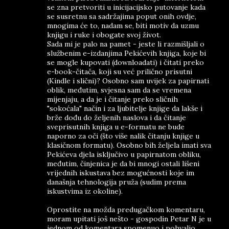
se zna pretvoriti u inicijacijsko putovanje kada
se susretnu sa sadržajima poput onih ovdje,
mnogima će to, nadam se, biti motiv da uzmu
knjigu i ruke i obogate svoj život.
Sada mi je palo na pamet - jeste li razmišljali o
službenim e-izdanjima Pekićevih knjiga, koje bi
se mogle kupovati (downloadati) i čitati preko
e-book-čitača, koji su već prilično prisutni
(Kindle i slični)? Osobno sam uvijek za papirnati
oblik, međutim, svjesna sam da se vremena
mijenjaju, a da je i čitanje preko sličnih
"sokoćala" način i za ljubitelje knjige da lakše i
brže dođu do željenih naslova i da čitanje
sveprisutnih knjiga u e-formatu ne bude
naporno za oči (što više nalik čitanju knjige u
klasičnom formatu). Osobno bih željela imati sva
Pekićeva djela isključivo u papirnatom obliku,
međutim, činjenica je da bi mnogi ostali lišeni
vrijednih iskustava bez mogućnosti koje im
današnja tehnologija pruža (sudim prema
iskustvima iz okoline).
Oprostite na možda predugačkom komentaru,
moram upitati još nešto - gospodin Petar N je u
jednom od komentara spomenuo i pohvalio