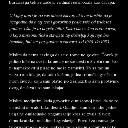
buržoazija tek se začela, i odmah se srozala kao čarapa.
U kojoj meri je na vas uticao zatvor, ako ne mislite da je
nezgodno da o toj temi govorimo posle više od trideset
godina, i šta je to uopšte bilo? Kako danas kao zreo čovek,
u koju misaonu fioku stavljate taj doživljaj koji nije bio
banalan; bili ste pet godina u zatvoru, od 1948. do 1953.
Mislim da nema razloga da se o tome ne govori. Čovek je
jedino biće na svetu kome se može desti u životu ono što
ni najmaštovitiji pisac ne može zamisliti. To sa mojim
zatvorom bila je, da tako kažem, jedna tehnička greška u
mom životu, koju sam platio po zasluzi: bio sam protivnik
ovog društva i to sam iskajao.
Mislim, medjutim, kada govorite o misaonoj fioci, da se to
u suštini moralo tako desiti. Osudjen sam kao lider jedne
ilegalne omladinske organizacije koja se zvala “Savez
demokratske omladine Jugoslavije”. Povod za osnivanje
te organizacije jeste reakcija moja i meni sličnih na neke