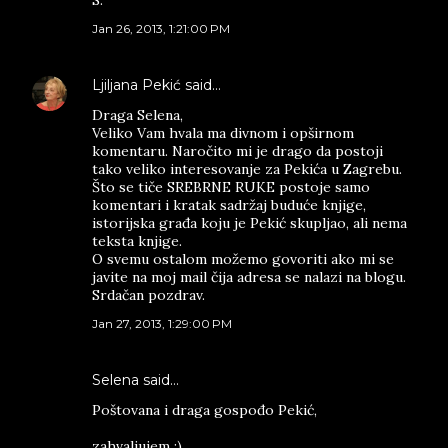
Jan 26, 2013, 1:21:00 PM
Ljiljana Pekić
said…
Draga Selena,
Veliko Vam hvala ma divnom i opširnom
komentaru. Naročito mi je drago da postoji
tako veliko interesovanje za Pekića u Zagrebu.
Što se tiče SREBRNE RUKE postoje samo
komentari i kratak sadržaj buduće knjige,
istorijska građa koju je Pekić skupljao, ali nema
teksta knjige.
O svemu ostalom možemo govoriti ako mi se
javite na moj mail čija adresa se nalazi na blogu.
Srdačan pozdrav.
Jan 27, 2013, 1:29:00 PM
Selena said…
Poštovana i draga gospođo Pekić,
zahvaljujem :)