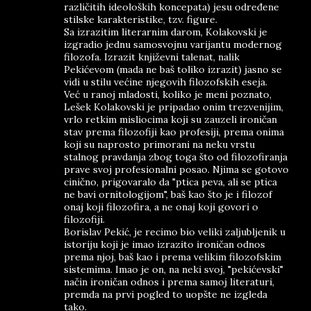
različitih ideoloških koncepata) jesu određene
stilske karakteristike, tzv. figure.
Sa izrazitim literarnim darom, Kolakovski je
izgradio jednu samosvojnu varijantu modernog
filozofa. Izrazit književni talenat, nalik
Pekićevom (mada ne baš toliko izrazit) jasno se
vidi u stilu većine njegovih filozofskih eseja.
Već u ranoj mladosti, koliko je meni poznato,
Lešek Kolakovski je pripadao onim trezvenijim,
vrlo retkim misliocima koji su zauzeli ironičan
stav prema filozofiji kao profesiji, prema onima
koji su naprosto primorani na neku vrstu
stalnog pravdanja zbog toga što od filozofiranja
prave svoj profesionalni posao. Njima se gotovo
cinično, prigovaralo da "ptica peva, ali se ptica
ne bavi ornitologijom", baš kao što je i filozof
onaj koji filozofira, a ne onaj koji govori o
filozofiji.
Borislav Pekić, je recimo bio veliki zaljubljenik u
istoriju koji je imao izrazito ironičan odnos
prema njoj, baš kao i prema velikim filozofskim
sistemima. Imao je on, na neki svoj, "pekićevski"
način ironičan odnos i prema samoj literaturi,
premda na prvi pogled to uopšte ne izgleda
tako.