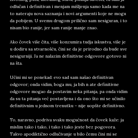
odlučan i definitivan i menjam mišljenja samo kada me na
to nateraju nova saznanja i novi argumenti koje ne mogu
da pobijem. U svemu drugom prilično sam nesiguran, i to
nisam bio ranije, jer sam ranije manje znao.
Ako čovek više čita, više konzumira tudja iskustva, više je
u dodiru sa stvarnošću, čini se da je prirodno da bude sve
nesigurniji. Ja ne nalazim definitivne odgovore gotovo ni
na šta.
Učini mi se ponekad: evo sad sam našao definitivan
odgovor; onda vidim, boga mu, ja bih n ate definitivne
odgovore mogao da postavim neka pitanja, pa onda vidim
da su ta pitanja već postavljena i da ono što mi se učinilo
definitivnim u jednom trenutku – nije uopšte definitivno.
To, naravno, podriva svaku mogućnost da čovek kaže: ja
mislim tako i tako, i tako i tako jeste bez pogovora.
Takvo apodiktično odlučivanje u bilo čemu čini mi se