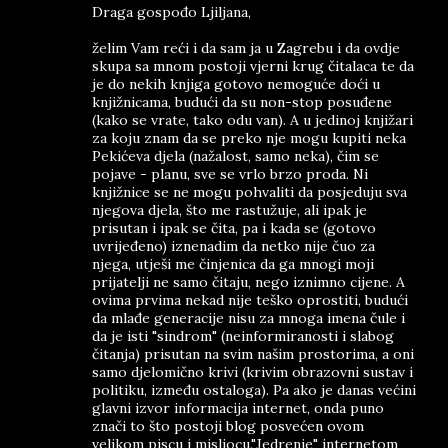
Draga gospođo Ljiljana,
želim Vam reći i da sam ja u Zagrebu i da ovdje
skupa sa mnom postoji vjerni krug čitalaca te da
je do nekih knjiga gotovo nemoguće doći u
knjižnicama, budući da su non-stop posuđene
(kako se vrate, tako odu van). A u jedinoj knjižari
za koju znam da se preko nje mogu kupiti neka
Pekićeva djela (nažalost, samo neka), čim se
pojave - planu, sve se vrlo brzo proda. Ni
knjižnice se ne mogu pohvaliti da posjeduju sva
njegova djela, što me rastužuje, ali ipak je
prisutan i ipak se čita, pa i kada se (gotovo
uvrijeđeno) iznenadim da netko nije čuo za
njega, utješi me činjenica da ga mnogi moji
prijatelji ne samo čitaju, nego iznimno cijene. A
ovima prvima nekad nije teško oprostiti, budući
da mlađe generacije nisu za mnoga imena čule i
da je isti "sindrom" (neinformiranosti i slabog
čitanja) prisutan na svim našim prostorima, a oni
samo djelomično krivi (krivim obrazovni sustav i
politiku, između ostaloga). Pa ako je danas većini
glavni izvor informacija internet, onda puno
znači to što postoji blog posvećen ovom
velikom piscu i misliocu."Jedrenje" internetom