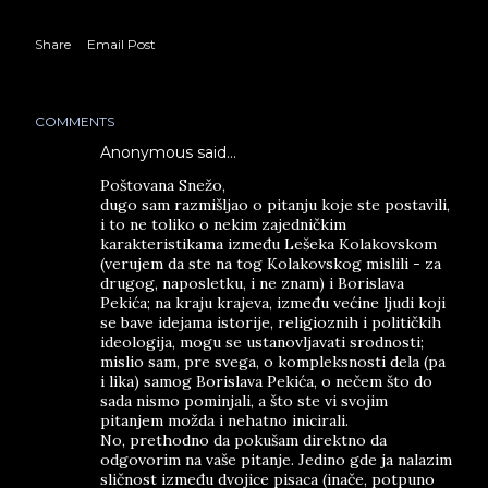
Share
Email Post
COMMENTS
Anonymous said…
Poštovana Snežo,
dugo sam razmišljao o pitanju koje ste postavili,
i to ne toliko o nekim zajedničkim
karakteristikama između Lešeka Kolakovskom
(verujem da ste na tog Kolakovskog mislili - za
drugog, naposletku, i ne znam) i Borislava
Pekića; na kraju krajeva, između većine ljudi koji
se bave idejama istorije, religioznih i političkih
ideologija, mogu se ustanovljavati srodnosti;
mislio sam, pre svega, o kompleksnosti dela (pa
i lika) samog Borislava Pekića, o nečem što do
sada nismo pominjali, a što ste vi svojim
pitanjem možda i nehatno inicirali.
No, prethodno da pokušam direktno da
odgovorim na vaše pitanje. Jedino gde ja nalazim
sličnost između dvojice pisaca (inače, potpuno