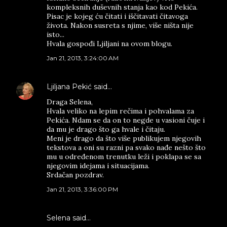
kompleksnih duševnih stanja kao kod Pekića.
Pisac je kojeg ću čitati i iščitavati čitavoga
života. Nakon susreta s njime, više ništa nije
isto...
Hvala gospođi Ljiljani na ovom blogu.
Jan 21, 2013, 3:24:00 AM
Ljiljana Pekić
said…
Draga Selena,
Hvala veliko na lepim rečima i pohvalama za
Pekića. Ndam se da on to negde u vasioni čuje i
da mu je drago što ga hvale i čitaju.
Meni je drago da što više publikujem njegovih
tekstova a oni su razni pa svako nađe nešto što
mu u određenom trenutku leži i poklapa se sa
njegovim idejama i situacijama.
Srdačan pozdrav.
Jan 21, 2013, 3:36:00 PM
Selena said…