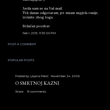
Javila sam se na Vaš mail.
Tek danas odgovaram, jer nisam uspjela ranije,
izvinite zbog toga.
Srdačan pozdrav
Feb 1, 2013, 11:39:00 PM
POST A COMMENT
POPULAR POSTS
Posted by
Ljiljana Pekić
November 24, 2006
O SMRTNOJ KAZNI
Share
19 comments