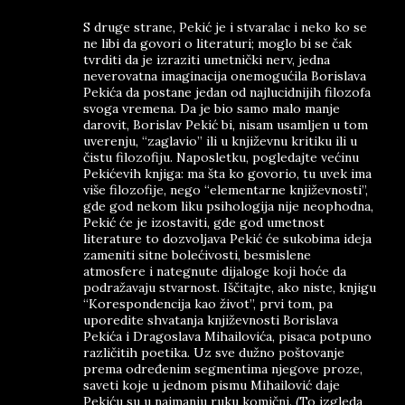
S druge strane, Pekić je i stvaralac i neko ko se
ne libi da govori o literaturi; moglo bi se čak
tvrditi da je izraziti umetnički nerv, jedna
neverovatna imaginacija onemogućila Borislava
Pekića da postane jedan od najlucidnijih filozofa
svoga vremena. Da je bio samo malo manje
darovit, Borislav Pekić bi, nisam usamljen u tom
uverenju, “zaglavio” ili u književnu kritiku ili u
čistu filozofiju. Naposletku, pogledajte većinu
Pekićevih knjiga: ma šta ko govorio, tu uvek ima
više filozofije, nego “elementarne književnosti”,
gde god nekom liku psihologija nije neophodna,
Pekić će je izostaviti, gde god umetnost
literature to dozvoljava Pekić će sukobima ideja
zameniti sitne bolećivosti, besmislene
atmosfere i nategnute dijaloge koji hoće da
podražavaju stvarnost. Iščitajte, ako niste, knjigu
“Korespondencija kao život”, prvi tom, pa
uporedite shvatanja književnosti Borislava
Pekića i Dragoslava Mihailovića, pisaca potpuno
različitih poetika. Uz sve dužno poštovanje
prema određenim segmentima njegove proze,
saveti koje u jednom pismu Mihailović daje
Pekiću su u najmanju ruku komični. (To izgleda