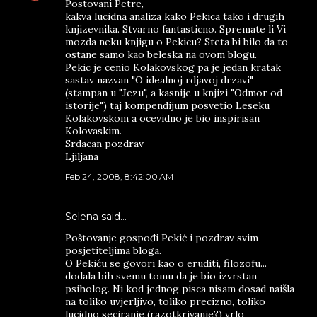
Postovani Petre,
kakva lucidna analiza kako Pekica tako i drugih
knjizevnika. Stvarno fantasticno. Spremate li Vi
mozda neku knjigu o Pekicu? Steta bi bilo da to
ostane samo kao beleska na ovom blogu.
Pekic je cenio Kolakovskog pa je jedan kratak
sastav nazvan "O idealnoj rdjavoj drzavi"
(stampan u "Jezu", a kasnije u knjizi "Odmor od
istorije") taj kompendijum posvetio Leseku
Kolakovskom a ocevidno je bio inspirisan
Kolovaskim.
Srdacan pozdrav
Ljiljana
Feb 24, 2008, 8:42:00 AM
Selena said…
Poštovanje gospođi Pekić i pozdrav svim
posjetiteljima bloga.
O Pekiću se govori kao o eruditi, filozofu...
dodala bih svemu tomu da je bio izvrstan
psiholog. Ni kod jednog pisca nisam dosad naišla
na toliko uvjerljivo, toliko precizno, toliko
lucidno seciranje (razotkrivanje?) vrlo