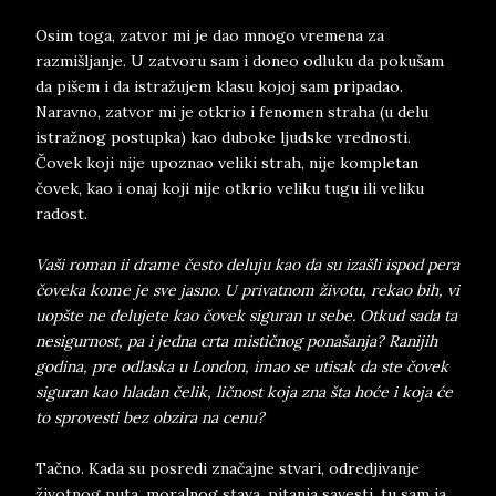
Osim toga, zatvor mi je dao mnogo vremena za
razmišljanje. U zatvoru sam i doneo odluku da pokušam
da pišem i da istražujem klasu kojoj sam pripadao.
Naravno, zatvor mi je otkrio i fenomen straha (u delu
istražnog postupka) kao duboke ljudske vrednosti.
Čovek koji nije upoznao veliki strah, nije kompletan
čovek, kao i onaj koji nije otkrio veliku tugu ili veliku
radost.
Vaši roman ii drame često deluju kao da su izašli ispod pera
čoveka kome je sve jasno. U privatnom životu, rekao bih, vi
uopšte ne delujete kao čovek siguran u sebe. Otkud sada ta
nesigurnost, pa i jedna crta mističnog ponašanja? Ranijih
godina, pre odlaska u London, imao se utisak da ste čovek
siguran kao hladan čelik, ličnost koja zna šta hoće i koja će
to sprovesti bez obzira na cenu?
Tačno. Kada su posredi značajne stvari, odredjivanje
životnog puta, moralnog stava, pitanja savesti, tu sam ja