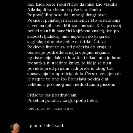
kao kada biste rekli Ničeu da misli kao vladika
Nikolaj ili Borhesu da piše kao Danko
Popović.)Bojim se da i mnogi drugi pisci,
Pekićevi prijatelji i savremenici, što iz neznanja
(a većina njih, sem Mihiza i, možda, Kiša, po svoj
prilici nisu bili naročiti književni znalci), što po
slabosti ljudskoj, nisu uspevali do kraja da
sagledaju domete jedne estetike. Čitava
Pekićeva literatura, od početka do kraja, u
osnovi je podređena najkrupnijim idejama
egzistencije, dakle filozofiji, i nikad, ni u jednom
trenutku, ni u jednoj knjizi, te ideje se nisu
povukle pred pričom radi priče ili zbog tzv.
spasavanja kompozicije dela. Čvrsto verujem da
je najpre to ono što Borislava pekića čini
velikim, a po mnogima i nedostižnim piscem.
Srdačno vas pozdravljam.
Poseban pozdrav za gospođu Pekić!
Feb 24, 2008, 2:44:00 AM
Ljiljana Pekić
said…