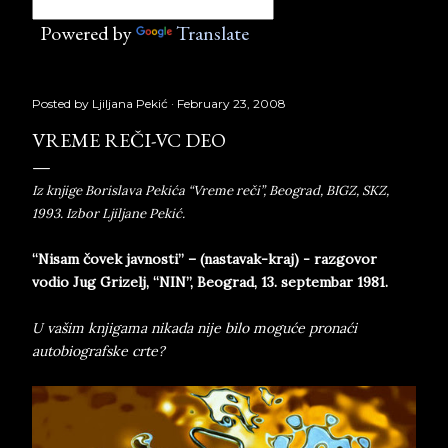
Powered by
Translate
Posted by
Ljiljana Pekić
February 23, 2008
VREME REČI-VC DEO
Iz knjige Borislava Pekića “Vreme reči”, Beograd, BIGZ, SKZ,
1993. Izbor Ljiljane Pekić.
“Nisam čovek javnosti” – (nastavak-kraj) - razgovor
vodio Jug Grizelj, “NIN”, Beograd, 13. septembar 1981.
U vašim knjigama nikada nije bilo moguće pronaći
autobiografske crte?