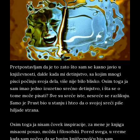
Pretpostavljam da je to zato što sam se kasno javio u
književnosti, dakle kada mi detinjstvo, sa kojim mnogi
pisci počinju svoja dela, više nije bilo blisko. Osim toga ja
sam imao jedno izuzetno srećno detinjstvo, i šta se o
tome može pisati? Sve su sreće iste, nesreće se razlikuju.
Samo je Prust bio u stanju i hteo da o svojoj sreći piše
hiljade strana.
Osim toga ja nisam čovek inspiracije, za mene je knjiga
misaoni posao, možda i filosofski. Pored svega, u vreme
kada sam počeo da se bavim književnošću bio sam