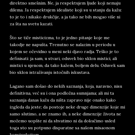
direktno smešnim. Ne, ja respektujem ljude koji nemaju
dilema. Ja respektujem idealiste koji su u stanju da kažu:
to je to i nikako drukčije, a ja tako ne bih mogao više ni
za šta na svetu kazati.
Što se tiče misticizma, to je jedno pitanje koje me
takodje ne napušta. Trenutno se nalazim u periodu u
kojem se očevidno u meni neki djavo radja. Teško je to
definisati: ja sam, u stvari, oduvek bio sklon mistici, ali
mistici u njenom, da tako kažem, boljem delu. Oduvek sam
bio sklon istraživanju istočnih iskustava.
Lagano sam došao do nekih saznanja, koja, naravno, nisu
definitivna, već su i ona podložna sumnjama; ali mi ta
saznanja danas kažu da ništa zapravo nije onako kako
izgleda da jeste; da postoje neke druge dimenzije koje mi
samo slutimo, a ne znamo ih, a neke dimenzije života ne
možemo uopšte ni da shvatimo ni da dokučimo usled
toga sto su potpuno disparatne sa našom misaonom
konstrukcijom.