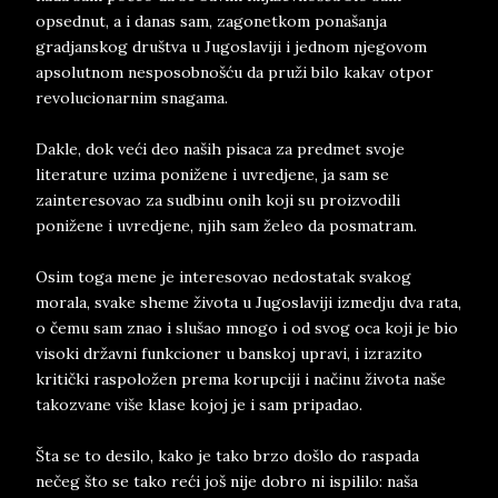
opsednut, a i danas sam, zagonetkom ponašanja
gradjanskog društva u Jugoslaviji i jednom njegovom
apsolutnom nesposobnošću da pruži bilo kakav otpor
revolucionarnim snagama.
Dakle, dok veći deo naših pisaca za predmet svoje
literature uzima ponižene i uvredjene, ja sam se
zainteresovao za sudbinu onih koji su proizvodili
ponižene i uvredjene, njih sam želeo da posmatram.
Osim toga mene je interesovao nedostatak svakog
morala, svake sheme života u Jugoslaviji izmedju dva rata,
o čemu sam znao i slušao mnogo i od svog oca koji je bio
visoki državni funkcioner u banskoj upravi, i izrazito
kritički raspoložen prema korupciji i načinu života naše
takozvane više klase kojoj je i sam pripadao.
Šta se to desilo, kako je tako brzo došlo do raspada
nečeg što se tako reći još nije dobro ni ispililo: naša