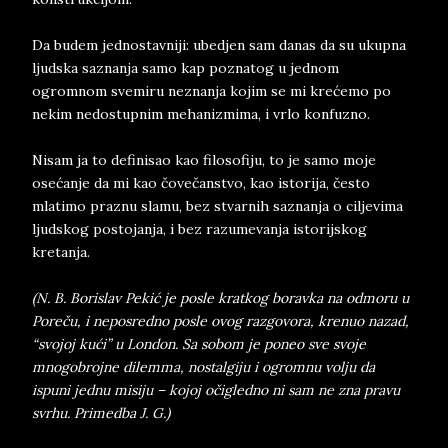
Da budem jednostavniji: ubedjen sam danas da su ukupna
ljudska saznanja samo kap poznatog u jednom
ogromnom svemiru neznanja kojim se mi krećemo po
nekim nedostupnim mehanizmima, i vrlo konfuzno.
Nisam ja to definisao kao filosofiju, to je samo moje
osećanje da mi kao čovečanstvo, kao istorija, često
mlatimo praznu slamu, bez stvarnih saznanja o ciljevima
ljudskog postojanja, i bez razumevanja istorijskog
kretanja.
(N. B. Borislav Pekić je posle kratkog boravka na odmoru u
Poreču, i neposredno posle ovog razgovora, krenuo nazad,
“svojoj kući” u London. Sa sobom je poneo sve svoje
mnogobrojne dilemma, nostalgiju i ogromnu volju da
ispuni jednu misiju – kojoj očigledno ni sam ne zna pravu
svrhu. Primedba J. G.)