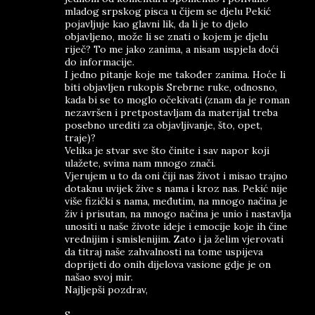
mladog srpskog pisca u čijem se djelu Pekić
pojavljuje kao glavni lik, da li je to djelo
objavljeno, može li se znati o kojem je djelu
riječ? To me jako zanima, a nisam uspjela doći
do informacije.
I jedno pitanje koje me također zanima. Hoće li
biti objavljen rukopis Srebrne ruke, odnosno,
kada bi se to moglo očekivati (znam da je roman
nezavršen i pretpostavljam da materijal treba
posebno urediti za objavljivanje, što, opet,
traje)?
Velika je stvar sve što činite i sav napor koji
ulažete, svima nam mnogo znači.
Vjerujem u to da oni čiji nas život i misao trajno
dotaknu uvijek žive s nama i kroz nas. Pekić nije
više fizički s nama, međutim, na mnogo načina je
živ i prisutan, na mnogo načina je unio i nastavlja
unositi u naše živote ideje i emocije koje ih čine
vrednijim i smislenijim. Zato i ja želim vjerovati
da titraj naše zahvalnosti na tome uspijeva
doprijeti do onih dijelova vasione gdje je on
našao svoj mir.
Najljepši pozdrav,
S.