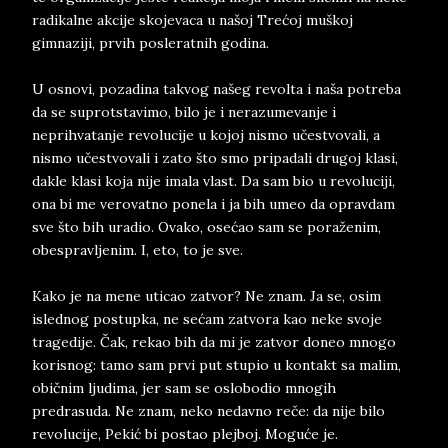
radikalne akcije skojevaca u našoj Trećoj muškoj
gimnaziji, prvih posleratnih godina.
U osnovi, pozadina takvog našeg revolta i naša potreba
da se suprotstavimo, bilo je i nerazumevanje i
neprihvatanje revolucije u kojoj nismo učestvovali, a
nismo učestvovali i zato što smo pripadali drugoj klasi,
dakle klasi koja nije imala vlast. Da sam bio u revoluciji,
ona bi me verovatno ponela i ja bih umeo da opravdam
sve što bih uradio. Ovako, osećao sam se poraženim,
obespravljenim. I, eto, to je sve.
Kako je na mene uticao zatvor? Ne znam. Ja se, osim
islednog postupka, ne sećam zatvora kao neke svoje
tragedije. Čak, rekao bih da mi je zatvor doneo mnogo
korisnog: tamo sam prvi put stupio u kontakt sa malim,
običnim ljudima, jer sam se oslobodio mnogih
predrasuda. Ne znam, neko nedavno reče: da nije bilo
revolucije, Pekić bi postao plejboj. Moguće je.