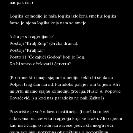
naopak čin.)
Logika komedije je naša logika izložena smehu; logika
farse je njena logika koja nam se smeje.
A šta je s tragedijama?
Postoji “Kralj Edip” (Grčka drama).
Postoji “Kralj Lir”.
Postoji i “Čekajući Godoa” koji je Bog.
Ko bi smeo očekivati i četvrtu?
(Po tome što imaju sjajnu komediju, reklo bi se da su
Poljaci tragičan narod. Paradoks pali jer oni to jesu. Ali i
mi Srbi imamo sjajnu komediju (Sterija, Nušić, A. Popović,
Kovačević…) a kod nas paradoks ne pali. Zašto?)
Pozorište je već odavno institucija, (i možda tu leži
sakrivena ona četvrta tragedija koja se traži). Ali o njemu
kao instituciji, o radu iza zavese, jedva šta mogu reći,
osim ako nisu potrebna obaveštenja o pozorišnim