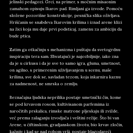
jelinski pedagozi. Grci, na primer, s moćnim misaonim
zamahom opisuju Ikarov pad. Rimljani ga izvode. Pomoću
složene pozorišne konstrukcije, pesnička slika oživljava.
Hrišćanin se snabdeva Ikarovim krilima i iznad arene klizi
na žici koja mu daje prvi podsticaj, zamenu za ambiciju da
bude ptica.
Zatim ga otkačinju s mehanizma i puštaju da svetogrdnu
inspiraciju tera sam. Shvatajući je najozbiljnije, iako zna
da je u cirkusu i da je sve to samo igra, gluma, umetnost,
on agilno, s primerenim uživljavanjem u scenu, maše
krilima, sve dok se, savladan tezom, koja inkarnira kaznu
za nadmenost, ne smrska o zemlju.
Beznačajna ljudska neprilika postaje umetnički čin, kome
se pod krvavom rosom, kultivisanom parfemima iz
naročitih prskalica, rimske matrone pljeskaju ili zvižde,
već prema zalaganju izvodjača i veštini režije. Što bi van
Arene, u ćiftinskom, gradjanskom životu, bio krvav zločin,
kažnjiv i kad se nad robom vrši, postaje blagodareći