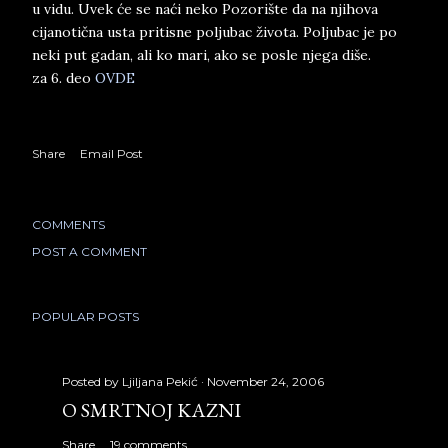
u vidu. Uvek će se naći neko Pozorište da na njihova
cijanotična usta pritisne poljubac života. Poljubac je po
neki put gadan, ali ko mari, ako se posle njega diše.
za 6. deo
OVDE
Share
Email Post
COMMENTS
POST A COMMENT
POPULAR POSTS
Posted by
Ljiljana Pekić
November 24, 2006
O SMRTNOJ KAZNI
Share
19 comments