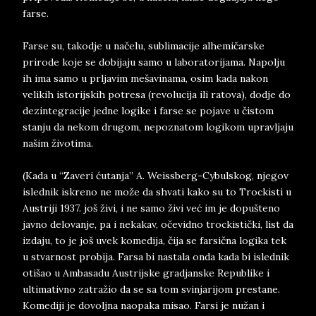
farse.
Farse su, takodje u načelu, sublimacije alhemičarske
prirode koje se dobijaju samo u laboratorijama. Napolju
ih ima samo u prljavim mešavinama, osim kada nakon
velikih istorijskih potresa (revolucija ili ratova), dodje do
dezintegracije jedne logike i farse se pojave u čistom
stanju da nekom drugom, nepoznatom logikom upravljaju
našim životima.
(Kada u “Zaveri ćutanja” A. Weissberg-Cybulskog, njegov
islednik iskreno ne može da shvati kako su to Trockisti u
Austriji 1937. još živi, i ne samo živi već im je dopušteno
javno delovanje, pa i nekakav, očevidno trockistički, list da
izdaju, to je još uvek komedija, čija se farsična logika tek
u stvarnost probija. Farsa bi nastala onda kada bi islednik
otišao u Ambasadu Austrijske gradjanske Republike i
ultimativno zatražio da se sa tom svinjarijom prestane.
Komediji je dovoljna naopaka misao. Farsi je nužan i