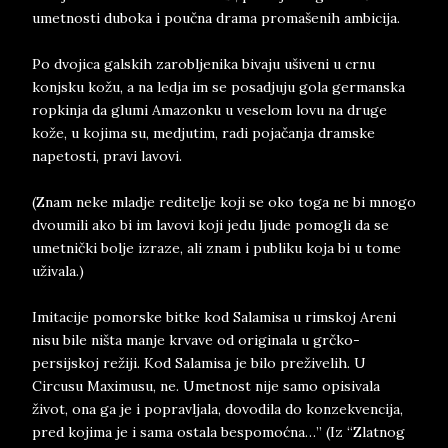
umetnosti duboka i poučna drama promašenih ambicija.
Po dvojica galskih zarobljenika bivaju ušiveni u crnu
konjsku kožu, a na ledja im se posadjuju gola germanska
ropkinja da glumi Amazonku u veselom lovu na druge
kože, u kojima su, medjutim, radi pojačanja dramske
napetosti, pravi lavovi.
(Znam neke mladje reditelje koji se oko toga ne bi mnogo
dvoumili ako bi im lavovi koji jedu ljude pomogli da se
umetnički bolje izraze, ali znam i publiku koja bi u tome
uživala.)
Imitacije pomorske bitke kod Salamisa u rimskoj Areni
nisu bile ništa manje krvave od originala u grčko-
persijskoj režiji. Kod Salamisa je bilo preživelih. U
Circusu Maximusu, ne. Umetnost nije samo opisivala
život, ona ga je i popravljala, dovodila do konzekvencija,
pred kojima je i sama ostala bespomoćna…” (Iz “Zlatnog