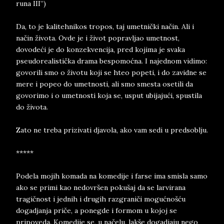
runa III”)
Da, to je kalitehnikos tropos, taj umetnički način. Ali i
način života. Ovde je i život popravljao umetnost,
dovodeći je do konzekvencija, pred kojima je svaka
pseudorealistička drama bespomoćna. I najednom vidimo:
govorili smo o životu koji se hteo popeti, i do zavidne se
mere i popeo do umetnosti, ali smo smesta osetili da
govorimo i o umetnosti koja se, usput ubijajući, spustila
do života.
Zato ne treba prizivati djavola, ako vam sedi u predsoblju.
*****
Podela mojih komada na komedije i farse ima smisla samo
ako se primi kao nedovršen pokušaj da se larvirana
tragičnost i jednih i drugih razgraniči mogućnošću
dogadjanja priče, a ponegde i formom u kojoj se
pripoveda. Komedije se, u načelu, lakše dogadjaju nego