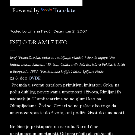
Powered by
Translate
Posted by
Ljiljana Pekić
December 21, 2007
ESEJ O DRAMI-7 DEO
Esej “Pozorište kao soba za razbijanje stakla”, 7 deo; iz knjige “Na
ludom belom kamenu” 10. tom Odabranih dela Borislava Pekića, izdatih
u Beogradu, 1984, “Partizanska knjiga”. Izbor Ljiljane Pekić.
za 6. deo
OVDE
“Premda u svemu ostalom primitivni imitatori Grka, na
polju dubljeg povezivanja umetnosti i života, Rimljani ih
nadmašuju. U amfiteatrima se ne glumi kao na
Olimpijadama. Živi se. Cezari se ne pašte oko toga da
umetnost spuste do života, oni podižu život do umenosti.
Ne čine je pristupačnom narodu. Narod čine
pristupačnim umetnosti. Od nesrećnih ali vulgarnih