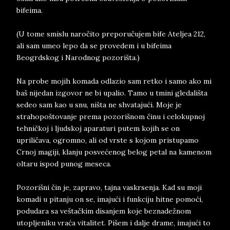
bifeima.
(U tome smislu naročito preporučujem bife Ateljea 212,
ali sam umeo lepo da se provedem i u bifeima
Beogrdskog i Narodnog pozorišta.)
Na probe mojih komada odlazio sam retko i samo ako mi
baš nijedan izgovor ne bi upalio. Tamo u tmini gledališta
sedeo sam kao u snu, ništa ne shvatajući. Moje je
strahopoštovanje prema pozorišnom činu i celokupnoj
tehničkoj i ljudskoj aparaturi putem kojih se on
upriličava, ogromno, ali od vrste s kojom pristupamo
Crnoj magiji, klanju posvećenog belog petal na kamenom
oltaru ispod punog meseca.
Pozorišni čin je, zapravo, tajna vaskrsenja. Kad su moji
komadi u pitanju on se, imajući i funkciju hitne pomoći,
podudara sa veštačkim disanjem koje beznadežnom
utopljeniku vraća vitalitet. Pišem i dalje drame, imajući to