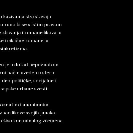
u kazivanja stvrstavaju
o runo bi se s istim pravom
zbivanja i romane likova, u
e i ciklične romane, u
sinkretizma.
ljen je u dotad nepoznatom
rni način uveden u sferu
eo političke, socijalne i
c srpske urbane svesti.
poznatim i anonimnim
nao likove svojih junaka.
nim životom minulog vremena.