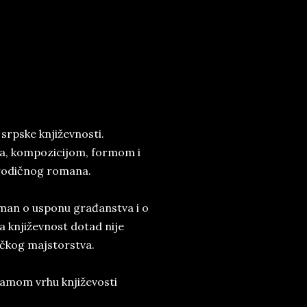
 srpske književnosti.
a, kompozicijom, formom i
porodičnog romana.
roman o usponu građanstva i o
 književnost dotad nije
dačkog majstorstva.
 samom vrhu književosti