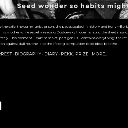
re the exile, the communist prison, the pages soaked in history and irony—Bori
or his mother while secretly reading Dostoevsky hidden among the sheet music
freely. This moment—part mischief, part genius—contains everything: the refu
ion against dull routine, and the lifelong compulsion to let ideas breathe.
RREST
BIOGRAPHY
DIARY
PEKIĆ PRIZE
MORE…