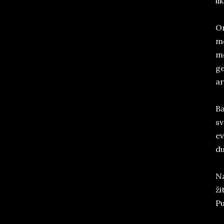
li
On
me
mo
ge
ar
Ba
sv
ev
du
Na
ži
Pu