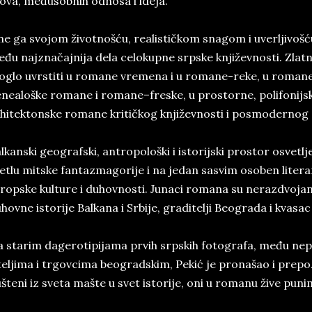
kova, međusobnih odnosa i ideja.
e ga svojom životnošću, realističkom snagom i uverljivošć
đu najznačajnija dela celokupne srpske književnosti. Zlatn
glo uvrstiti u romane vremena i u romane-reke, u romane 
nealoške romane i romane–freske, u prostorne, polifonijsk
hitektonske romane kritičkog književnosti i posmodernog 
lkanski geografski, antropološki i istorijski prostor osvet
etlu mitske fantazmagorije i na jedan sasvim osoben litera
ropske kulture i duhovnosti. Junaci romana su nerazdvojan d
hovne istorije Balkana i Srbije, graditelji Beograda i kvasa
 starim dagerotipijama prvih srpskih fotografa, među ne
teljima i trgovcima beogradskim, Pekić je pronašao i prepoz
šteni iz sveta mašte u svet istorije, oni u romanu žive pu