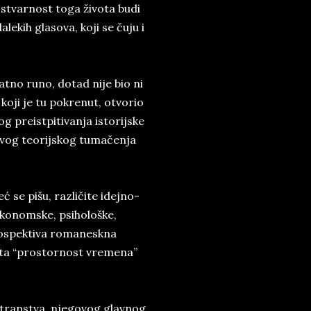
 stvarnost toga života budi
lekih glasova, koji se čuju i
tno runo, dotad nije bio ni
 koji je tu pokrenut, otvorio
 preistpitivanja istorijske
ivog teorijskog tumačenja
ć se pišu, različite idejno-
-ekonomske, psihološke,
trospektiva romaneskna
vata “prostornost vremena”
transtva, njegovog glavnog