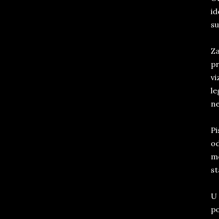
id
su
Za
pr
vi
le
ne
Pi
od
mo
st
U 
po