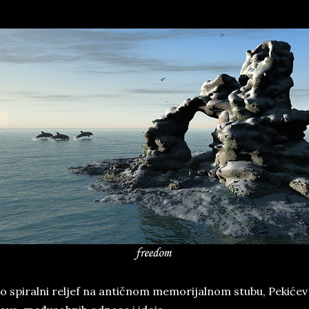
o spiralni reljef na antičnom memorijalnom stubu, Pekićev