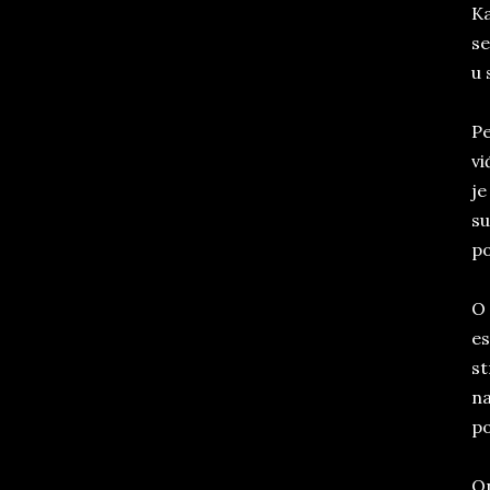
Ka
se
u 
Pe
vi
je
su
p
O 
es
st
na
po
On