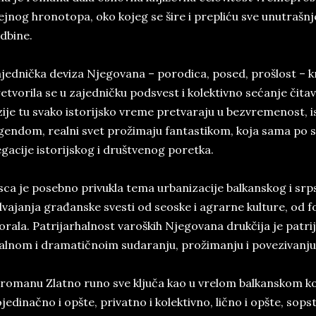
ejnog hronotopa, oko kojeg se šire i prepliću sve unutrašnj
dbine.
jednička deviza Njegovana – porodica, posed, prošlost – k
etvorila se u zajedničku podsvest i kolektivno sećanje čit
zije tu svako istorijsko vreme pretvaraju u bezvremenost, i
gendom, realni svet prožimaju fantastikom, koja sama po se
gacije istorijskog i društvenog poretka.
sca je posebno privukla tema urbanizacije balkanskog i sr
vajanja građanske svesti od seoske i agrarne kulture, od fo
rala. Patrijarhalnost varoških Njegovana drukčija je patrij
alnom i dramatičnoim sudaranju, prožimanju i povezivanju
romanu Zlatno runo sve ključa kao u vrelom balkanskom kot
jedinačno i opšte, privatno i kolektivno, lično i opšte, sops