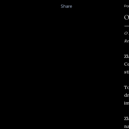
Share
Po
O
O 
Re
Zl
Ce
st
To
dr
im
Zl
na