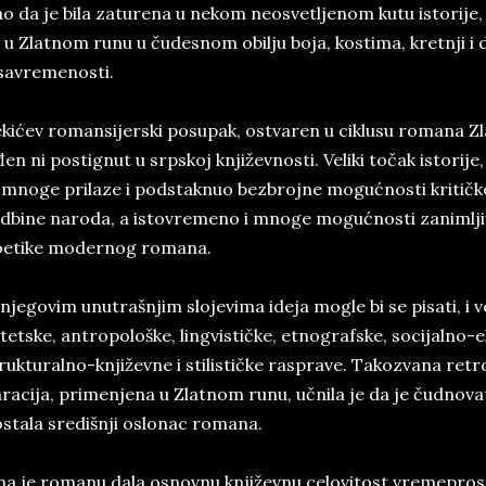
o da je bila zaturena u nekom neosvetljenom kutu istorije,
 u Zlatnom runu u čudesnom obilju boja, kostima, kretnji i da
savremenosti.
kićev romansijerski posupak, ostvaren u ciklusu romana Zla
đen ni postignut u srpskoj književnosti. Veliki točak istorije,
 mnoge prilaze i podstaknuo bezbrojne mogućnosti kritičkog
dbine naroda, a istovremeno i mnoge mogućnosti zanimlj
oetike modernog romana.
njegovim unutrašnjim slojevima ideja mogle bi se pisati, i ve
tetske, antropološke, lingvističke, etnografske, socijalno
rukturalno-književne i stilističke rasprave. Takozvana re
racija, primenjena u Zlatnom runu, učnila je da je čudno
stala središnji oslonac romana.
a je romanu dala osnovnu književnu celovitost vremepros