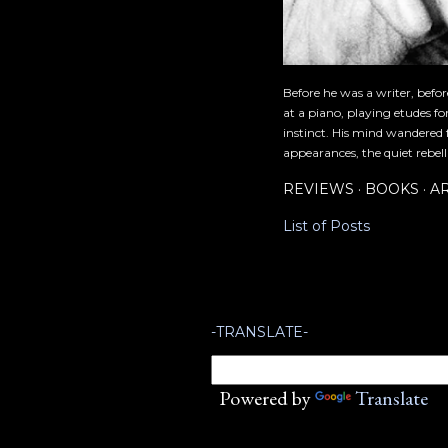
Before he was a writer, befo
at a piano, playing etudes f
instinct. His mind wandered 
appearances, the quiet rebell
REVIEWS
BOOKS
A
List of Posts
-TRANSLATE-
Powered by
Translate