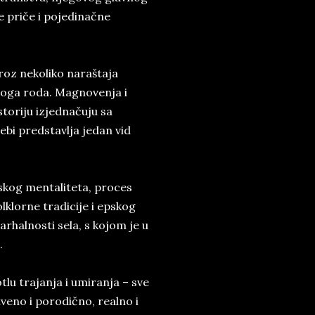
e priče i pojedinačne
roz nekoliko naraštaja
avoga roda. Magnovenja i
storiju izjednačuju sa
bi predstavlja jedan vid
pskog mentaliteta, proces
lklorne tradicije i epskog
arhalnosti sela, s kojom je u
.
lu trajanja i umiranja – sve
tveno i porodično, realno i