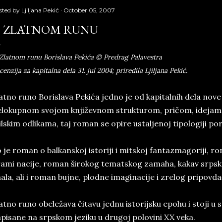
sted by
Ljiljana Pekić
October 05, 2007
 ZLATNOM RUNU
Zlatnom runu Borislava Pekića © Predrag Palavestra
cenzija za kapitalna dela 31. jul 2004; priredila Ljiljana Pekić.
atno runo Borislava Pekića jedno je od kapitalnih dela nove
lokupnom svojom književnom strukturom, pričom, idejam
ilskim odlikama, taj roman se opire ustaljenoj tipologiji 
 je roman o balkanskoj istoriji i mitskoj fantazmagoriji, 
ami nacije, roman širokog tematskog zamaha, kakav srpska
ala, ali i roman bujne, plodne imaginacije i zrelog pripov
atno runo obeležava čitavu jednu istorijsku epohu i stoji u
pisane na srpskom jeziku u drugoj polovini XX veka.