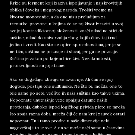
Krize su ferment koji izaziva ispoljavanje i najskrovitijih
oblika i čoveka i njegovog naroda. Trošiti vreme na
životne monotonije, a da one nisu preludijum za
trenutke-prozore, u kojima će se taj život izraziti u svoj
svojoj kontradiktornoj složenosti, znači nikad ne stići do
suštine, nikad do univerzalija zbog kojih čitav taj trud
jedino i vredi. Kao što se opire sporednostima, jer je se
ne tiču, suština ne priznaje ni slučaj, jer ga ne poznaje.
Suština je zakon po kojem biće živi. Nezakonitosti,
proizvoljnosti su joj strane.
Ako se događaju, zbivaju se izvan nje. Ali čim se njoj
dogode, postaju one sudbinske. Ne što bi, možda, one to
bile same po sebi, već što ih naša suština kao takve uzima.
Nepoznate unutrašnje veze spajaju datume naših
proticanja, duboko ispod logičkog privida plete se mreža
što spaja razna doba, mreža čiji će nam kroj zauvek ostati
nepoznat. Tu i tamo prodre u naše dimenzije neki
nagoveštaj i to je sve. A on se može naći samo u časovima
u kojima čovek, pa prema tome i njegova književna