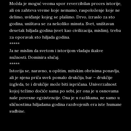
Možda je moguć veoma spor reverzibilan proces istorije,
ali on zahteva vreme koje nemamo, raspoloženje koje ne
delimo, uviđanje kojeg se plašimo. Drvo, izraslo za sto
godina, uništava se za nekoliko minuta. Svet, uništavan
desetak hiljada godina (svet kao civilizacija, mislim), treba
za oporavak sto hiljada godina.
*****
Ja ne mislim da svetom i istorijom vladaju ikakve
nužnosti. Dominira slučaj.
*****
Istorija se, naravno, u opštim, mitskim obrisima ponavlja,
ali je njena priča uvek pomalo drukčija, bar – drukčije
izgleda, te i drukčije može biti ispričana. Univerzalnost
kojoj težimo doćiće sama po sebi, jer ona je u osnovama
naše povesne egzistencije. Ona je u razlikama, ne samo u
sličnostima hiljadama godina razdvojenih era iste humane
sudbine.