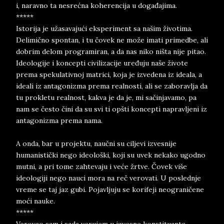
i, naravno ta nesrećna koherencija u događajima.
*****
Istorija je užasavajući eksperiment sa našim životima.
Delimično spontan, i tu čovek ne može imati primedbe, ali
dobrim delom programiran, a da nas niko ništa nije pitao.
Ideologije i koncepti civilizacije uređuju naše živote
prema spekulativnoj matrici, koja je izvedena iz ideala, a
ideali iz antagonizma prema realnosti, ali se zaboravlja da
tu prokletu realnost, kakva je da je, mi sačinjavamo, pa
nam se često čini da su svi ti opšti koncepti napravljeni iz
antagonizma prema nama.
A onda, bar u projektu, naučni su ciljevi izvesnije
humanistički nego ideološki, koji su uvek nekako ugodno
mutni, a pri tome zahtevaju i veće žrtve. Čovek više
ideologiji nego nauci mora na reč verovati. U poslednje
vreme se taj jaz gubi. Pojavljuju se korifeji neograničene
moći nauke.
*****