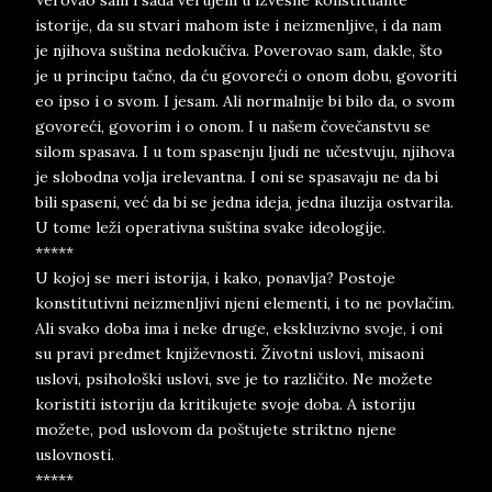
Verovao sam i sada verujem u izvesne konstituante
istorije, da su stvari mahom iste i neizmenljive, i da nam
je njihova suština nedokučiva. Poverovao sam, dakle, što
je u principu tačno, da ću govoreći o onom dobu, govoriti
eo ipso i o svom. I jesam. Ali normalnije bi bilo da, o svom
govoreći, govorim i o onom. I u našem čovečanstvu se
silom spasava. I u tom spasenju ljudi ne učestvuju, njihova
je slobodna volja irelevantna. I oni se spasavaju ne da bi
bili spaseni, već da bi se jedna ideja, jedna iluzija ostvarila.
U tome leži operativna suština svake ideologije.
*****
U kojoj se meri istorija, i kako, ponavlja? Postoje
konstitutivni neizmenljivi njeni elementi, i to ne povlačim.
Ali svako doba ima i neke druge, ekskluzivno svoje, i oni
su pravi predmet književnosti. Životni uslovi, misaoni
uslovi, psihološki uslovi, sve je to različito. Ne možete
koristiti istoriju da kritikujete svoje doba. A istoriju
možete, pod uslovom da poštujete striktno njene
uslovnosti.
*****