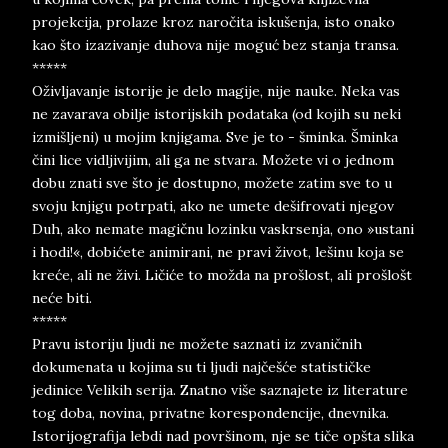
projekcija, prolaze kroz naročita iskušenja, isto onako
kao što izazivanje duhova nije moguć bez stanja transa.
*****
Oživljavanje istorije je delo magije, nije nauke. Neka vas
ne zavarava obilje istorijskih podataka (od kojih su neki
izmišljeni) u mojim knjigama. Sve je to - šminka. Šminka
čini lice vidljivijim, ali ga ne stvara. Možete vi o jednom
dobu znati sve što je dostupno, možete zatim sve to u
svoju knjigu potrpati, ako ne umete dešifrovati njegov
Duh, ako nemate magičnu lozinku vaskrsenja, ono »ustani
i hodi!«, dobićete animirani, ne pravi život, lešinu koja se
kreće, ali ne živi. Ličiće to možda na prošlost, ali prošlošt
neće biti.
*****
Pravu istoriju ljudi ne možete saznati iz zvaničnih
dokumenata u kojima su ti ljudi najčešće statističke
jedinice Velikih serija. Znatno više saznajete iz literature
tog doba, novina, privatne korespondencije, dnevnika.
Istorijografija lebdi nad površinom, nje se tiče opšta slika