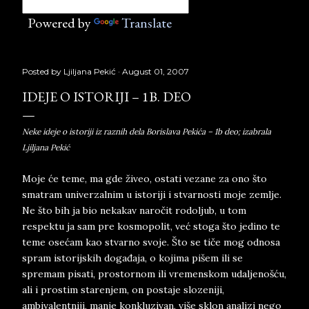
Powered by
Translate
Posted by
Ljiljana Pekić
August 01, 2007
IDEJE O ISTORIJI – 1B. DEO
Neke ideje o istoriji iz raznih dela Borislava Pekića – 1b deo; izabrala
Ljiljana Pekić
Moje će teme, ma gde živeo, ostati vezane za ono što
smatram univerzalnim u istoriji i stvarnosti moje zemlje.
Ne što bih ja bio nekakav naročit rodoljub, u tom
respektu ja sam pre kosmopolit, već stoga što jedino te
teme osećam kao stvarno svoje. Što se tiče mog odnosa
spram istorijskih događaja, o kojima pišem ili se
spremam pisati, prostornom ili vremenskom udaljenošću,
ali i prostim starenjem, on postaje slozeniji,
ambivalentniji, manje konkluzivan, više sklon analizi nego