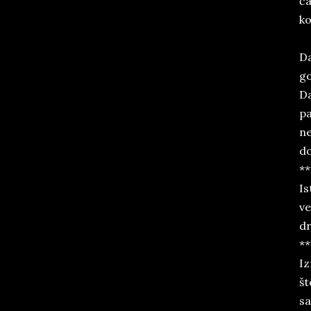
ča
ko
Da
go
Da
pa
ne
do
**
Is
ve
dr
**
Iz
št
sa