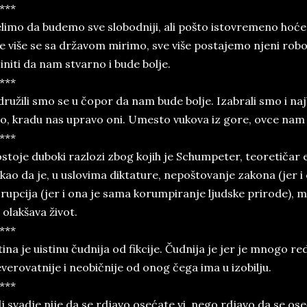
***
limo da budemo sve slobodniji, ali pošto istovremeno hoće
e više se sa državom mirimo, sve više postajemo njeni robo
initi da nam stvarno i bude bolje.
***
ružili smo se u čopor da nam bude bolje. Izabrali smo i naj
o, kradu nas upravo oni. Umesto vukova iz gore, ovce nam 
***
stoje duboki razlozi zbog kojih je Schumpeter, teoretičar 
kao da je, u uslovima diktature, nepoštovanje zakona (jer i
rupcija (jer i ona je sama korumpiranje ljudske prirode), 
 olakšava život.
***
tina je uistinu čudnija od fikcije. Čudnija je jer je mnogo r
verovatnije i neobičnije od onog čega ima u izobilju.
***
lj svadje nije da se rdjavo osećate vi, nego rdjavo da se os