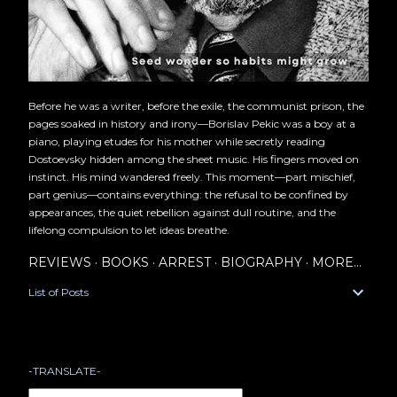
Before he was a writer, before the exile, the communist prison, the
pages soaked in history and irony—Borislav Pekic was a boy at a
piano, playing etudes for his mother while secretly reading
Dostoevsky hidden among the sheet music. His fingers moved on
instinct. His mind wandered freely. This moment—part mischief,
part genius—contains everything: the refusal to be confined by
appearances, the quiet rebellion against dull routine, and the
lifelong compulsion to let ideas breathe.
REVIEWS
BOOKS
ARREST
BIOGRAPHY
MORE…
List of Posts
-TRANSLATE-