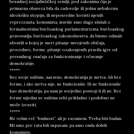
besudnoj socijalističkoj zemlji, pod zakonima čija je
primarna obaveza bila da zadovolje ili jednu nebuloznu
ideološku utopiju, ili neposredne koristi njenih
reprezenata, komunista, isuviše smo dugo slušali o
formalnostima buržoaskog parlamentarizma, buržoaskog
pravosudja, buržoaskog zakonodavstva, da bismo odmah
shvatili u kojoj je meri pitanje usvojenih običaja,
procedure, forme, pitanje ozakonjenih pravila igre od
presudnog značaja za funkcionisanje i očuvanje
demokratije.
*****
Bez svoje suštine, naravno, demokratija je mrtva. Ali bez
forme, i ako mrtva nije, ne funkcioniše. Ili ne funkcioniše
kao demokratija, pa nam je svejedno postoji li ili ne. Bez
forme nijedna se suština sebi prikladno i podobno ne
može izraziti.
*****
Ne volim reč “budnost”, ali je razumem. Treba biti budan.
Mi smo pre rata bili uspavani, pa smo onda dobili
komuniste.