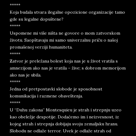
*****
Koja budala stvara ilegalne opozicione organizacije tamo
gde su legalne dopuštene?
*****
Uspomene mi više ništa ne govore o mom zatvorskom
životu. Saopštavaju mi samo univerzalnu priču o našoj
promašenoj verziji humaniteta.
*****
Zatvor je preležana bolest koja nas je u život vratila s
amnezijom ako nas je vratila – žive; s dobrom memorijom
ako nas je ubila.
*****
Jedna od pretpostavki slobode je sposobnost
komunikacija i razmene obaveštenja.
*****
U “Duhu zakona” Montesquieu je strah i strepnju uzeo
kao obeležje despotije. Dodaćemo im i neizvesnost, iz
kojeg strah i strepnja dobijaju svoju zemaljsku hranu.
Slobodu ne odlaže terror. Uvek je odlaže strah od