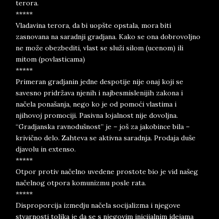
terora.
*****
Vladavina terora, da bi uopšte opstala, mora biti
zasnovana na saradnji gradjana. Kako se ona dobrovoljno
ne može obezbediti, vlast se služi silom (ucenom) ili
mitom (povlasticama)
*****
Primeran gradjanin jedne despotije nije onaj koji se
savesno pridržava njenih i najbesmislenijih zakona i
načela ponašanja, nego ko je od pomoći vlastima i
njihovoj promociji. Pasivna lojalnost nije dovoljna.
“Gradjanska ravnodušnost” je – još za jakobince bila –
krivično delo. Zahteva se aktivna saradnja. Prodaja duše
djavolu in extenso.
*****
Otpor protiv načelno uvedene prostote bio je vid našeg
načelnog otpora komunizmu posle rata.
*****
Disproporcija izmedju načela socijalizma i njegove
stvarnosti tolika je da se s njegovim inicijalnim idejama