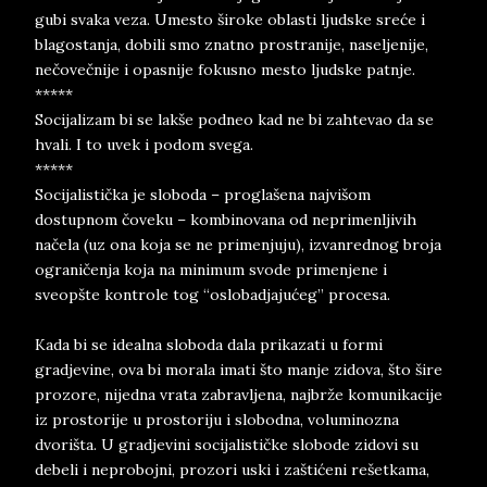
gubi svaka veza. Umesto široke oblasti ljudske sreće i
blagostanja, dobili smo znatno prostranije, naseljenije,
nečovečnije i opasnije fokusno mesto ljudske patnje.
*****
Socijalizam bi se lakše podneo kad ne bi zahtevao da se
hvali. I to uvek i podom svega.
*****
Socijalistička je sloboda – proglašena najvišom
dostupnom čoveku – kombinovana od neprimenljivih
načela (uz ona koja se ne primenjuju), izvanrednog broja
ograničenja koja na minimum svode primenjene i
sveopšte kontrole tog “oslobadjajućeg” procesa.
Kada bi se idealna sloboda dala prikazati u formi
gradjevine, ova bi morala imati što manje zidova, što šire
prozore, nijedna vrata zabravljena, najbrže komunikacije
iz prostorije u prostoriju i slobodna, voluminozna
dvorišta. U gradjevini socijalističke slobode zidovi su
debeli i neprobojni, prozori uski i zaštićeni rešetkama,