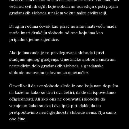
veća od svih drugih koje solidarno određuju opšti pojam
građanskih sloboda u našem veku i našoj civilizaciji.
Drugim rečima čovek kao pisac ne sme imati veću, mada
može imati drukčiju slobodu od one koju ima kao
pripadnik jedne zajednice.
Ako je ima onda je to privilegovana sloboda i prvi
stadijum njenog gubljenja. Umetničku slobodu smatram
neotuđivim delo građanskih sloboda, a građanske
slobode osnovnim uslovom za umetničke.
Orwell veli da sve slobode slede iz one koja nam dopušta
da kažemo kako su dva i dva četiri, dakle da ispovedamo
očiglednosti. Ali ako ona ne obuhvata i slobodu da
verujemo kako su dva i dva ipak pet, dakle da im
pretpostavimo neočiglednosti, slobode nema. Nju samo
obe čine.