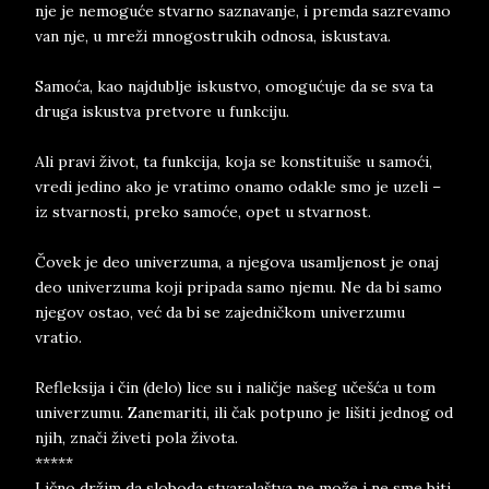
nje je nemoguće stvarno saznavanje, i premda sazrevamo
van nje, u mreži mnogostrukih odnosa, iskustava.
Samoća, kao najdublje iskustvo, omogućuje da se sva ta
druga iskustva pretvore u funkciju.
Ali pravi život, ta funkcija, koja se konstituiše u samoći,
vredi jedino ako je vratimo onamo odakle smo je uzeli –
iz stvarnosti, preko samoće, opet u stvarnost.
Čovek je deo univerzuma, a njegova usamljenost je onaj
deo univerzuma koji pripada samo njemu. Ne da bi samo
njegov ostao, već da bi se zajedničkom univerzumu
vratio.
Refleksija i čin (delo) lice su i naličje našeg učešća u tom
univerzumu. Zanemariti, ili čak potpuno je lišiti jednog od
njih, znači živeti pola života.
*****
Lično držim da sloboda stvaralaštva ne može i ne sme biti