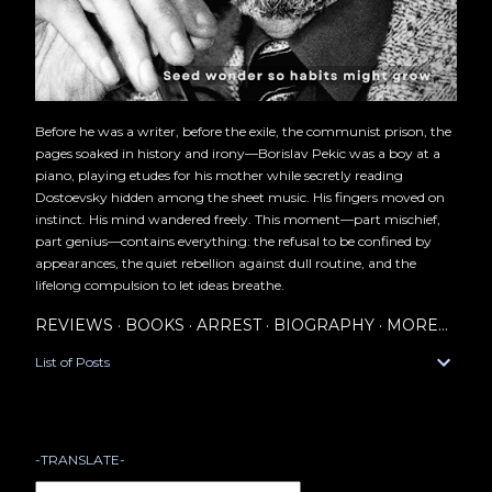
Before he was a writer, before the exile, the communist prison, the
pages soaked in history and irony—Borislav Pekic was a boy at a
piano, playing etudes for his mother while secretly reading
Dostoevsky hidden among the sheet music. His fingers moved on
instinct. His mind wandered freely. This moment—part mischief,
part genius—contains everything: the refusal to be confined by
appearances, the quiet rebellion against dull routine, and the
lifelong compulsion to let ideas breathe.
REVIEWS
BOOKS
ARREST
BIOGRAPHY
MORE…
List of Posts
-TRANSLATE-