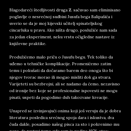
Blagodareći štedljivosti druga Z. sačuvao sam eliminisano
poglavlje o nesrećnoj sudbini Jusufa bega Balipašića i
uverio se da je moj kijevski učitelj spisateljskog
cincarluka u pravu. Ako ništa drugo, poslužiće nam sada
za jedan eksperiment, neku vrstu očigledne nastave iz
književne praktike.
Produžićemo malo priču o Jusufu begu. Tek toliko da
uđemo u tehničke komplikacije. Promenićemo zatim
temu i pokušati da dočaramo barem deo onoga što bi
njegov tvorac morao ili mogao misliti dok ga stvara.
Varijeteti su bezbrojni, ali se nadamo da ćemo, nezavisno
od ironije bez koje se profesionalne ispovesti ne mogu
pisati, uspeti da pogodimo duh takozvane kreacije.
Unapred se izvinjavajući onima koji još veruju da je dobra
literatura posledica srećnog spoja dara i iskustva, dva
čuda dakle, posadimo našeg pisca za sto i pokrenimo mu