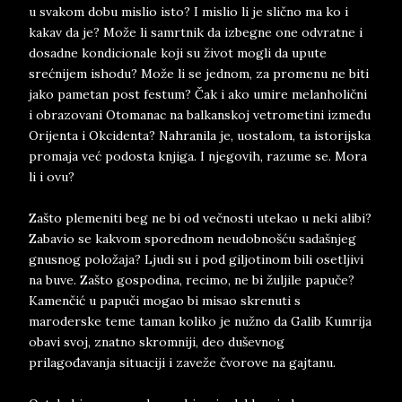
u svakom dobu mislio isto? I mislio li je slično ma ko i
kakav da je? Može li samrtnik da izbegne one odvratne i
dosadne kondicionale koji su život mogli da upute
srećnijem ishodu? Može li se jednom, za promenu ne biti
jako pametan post festum? Čak i ako umire melanholični
i obrazovani Otomanac na balkanskoj vetrometini između
Orijenta i Okcidenta? Nahranila je, uostalom, ta istorijska
promaja već podosta knjiga. I njegovih, razume se. Mora
li i ovu?
Zašto plemeniti beg ne bi od večnosti utekao u neki alibi?
Zabavio se kakvom sporednom neudobnošću sadašnjeg
gnusnog položaja? Ljudi su i pod giljotinom bili osetljivi
na buve. Zašto gospodina, recimo, ne bi žuljile papuče?
Kamenčić u papuči mogao bi misao skrenuti s
maroderske teme taman koliko je nužno da Galib Kumrija
obavi svoj, znatno skromniji, deo duševnog
prilagođavanja situaciji i zaveže čvorove na gajtanu.