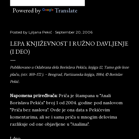
Powered by
Translate
Posted by
Ljiljana Pekić
September 20, 2006
LEPA KNJIŽEVNOST I RUŽNO DAVLJENJE
(I DEO)
Publikovano u Odabrana dela Borislava Pekića, knjiga 12, Tamo gde loze
plaču, (str. 169-172 ). - Beograd, Partizanska knjiga, 1984, © Borislav
Pekić.
Napomena priređivača:
Priča je štampana u "Anali
Borislava Pekića" broj 1 od 2004. godine pod naslovom
"Priča bez naslova". Ovde je ona data s Pekićevim
komentarima, ali se i sama priča u mnogim delovima
razlikuje od one objavljene u "Analima".
I deo