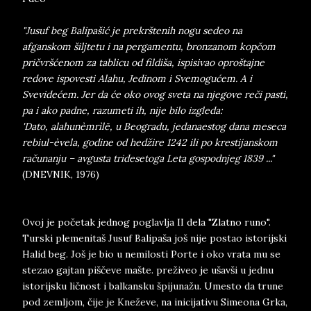
"Jusuf beg Balipašić je prekrštenih nogu sedeo na
afganskom šiljtetu i na pergamentu, bronzanom kopčom
pričvršćenom za tablicu od fildiša, ispisivao oproštajne
redove ispovesti Alahu, Jedinom i Svemogućem. A i
Svevidećem. Jer da će oko ovog sveta na njegove reči pasti,
pa i ako padne, razumeti ih, nije bilo izgleda:
'Dato, alahunèmrìlē, u Beogradu, jedanaestog dana meseca
rebiul-èvela, godine od hedžire 1242 ili po krestijanskom
računanju – avgusta tridesetoga Leta gospodnjeg 1839 ..."
(DNEVNIK, 1976)
Ovoj je početak jednog poglavlja II dela "Zlatno runo".
Turski plemenitaš Jusuf Balipaša još nije postao istorijski
Halid beg. Još je bio u nemilosti Porte i oko vrata mu se
stezao gajtan piščeve mašte. preživeo je ušavši u jednu
istorijsku ličnost i balkansku špijunažu. Umesto da trune
pod zemljom, čije je Kneževe, na inicijativu Simeona Grka,