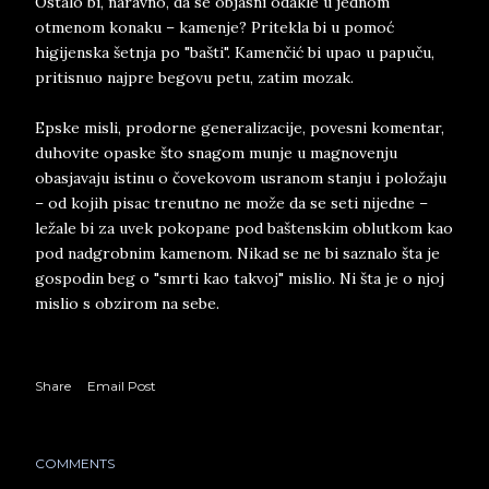
Ostalo bi, naravno, da se objasni odakle u jednom
otmenom konaku – kamenje? Pritekla bi u pomoć
higijenska šetnja po "bašti". Kamenčić bi upao u papuču,
pritisnuo najpre begovu petu, zatim mozak.
Epske misli, prodorne generalizacije, povesni komentar,
duhovite opaske što snagom munje u magnovenju
obasjavaju istinu o čovekovom usranom stanju i položaju
– od kojih pisac trenutno ne može da se seti nijedne –
ležale bi za uvek pokopane pod baštenskim oblutkom kao
pod nadgrobnim kamenom. Nikad se ne bi saznalo šta je
gospodin beg o "smrti kao takvoj" mislio. Ni šta je o njoj
mislio s obzirom na sebe.
Share
Email Post
COMMENTS