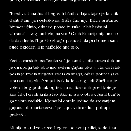
pero, da nastavi tamo gde sam ja godine 1976. stao:
"Pred vratima Jusuf begovih ličnih odaja stajao je krvnik
Galib Kumrija i osluškivao. Ništa čuo nije. Biće mu starac
hizmet učinio, oduzeo posao iz ruke. Alah beásuni
vèrsuni! – Bog mu belaj na vrat! Galib Kumrija nije mario
da davi ljude. Nipošto zbog opasnosti da pri tome i sam
bude ozleđen. Nje najčešće nije bilo.
Većina carskih osuđenika već je iznutra bila mrtva dok im
je on spolja tek obavijao svileni gajtan oko vrata. Ostatak
posla je izvela njegova atletska snaga, oštar pokret šaka
u stranu i ujednačen pritisak kolena o grudi. Službu nije
voleo zbog podmuklog izraza na licu onih pred koje je
kao èdjel crnih krila stao. Ako je ispio otrov, Jusuf beg bi
ga zaista zadužio. Njemu bi ostalo jedino da stezanjem
gajtana oko mrtvačeve šije napravi brazdu. I pokupi
pèškeš ...
Ali nije on takve sreće. beg će, po svoj prilici, sedeti na