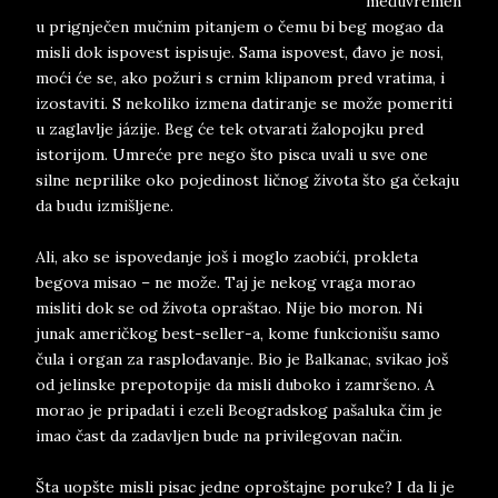
međuvremen
u prignječen mučnim pitanjem o čemu bi beg mogao da
misli dok ispovest ispisuje. Sama ispovest, đavo je nosi,
moći će se, ako požuri s crnim klipanom pred vratima, i
izostaviti. S nekoliko izmena datiranje se može pomeriti
u zaglavlje jázije. Beg će tek otvarati žalopojku pred
istorijom. Umreće pre nego što pisca uvali u sve one
silne neprilike oko pojedinost ličnog života što ga čekaju
da budu izmišljene.
Ali, ako se ispovedanje još i moglo zaobići, prokleta
begova misao – ne može. Taj je nekog vraga morao
misliti dok se od života opraštao. Nije bio moron. Ni
junak američkog best-seller-a, kome funkcionišu samo
čula i organ za rasplođavanje. Bio je Balkanac, svikao još
od jelinske prepotopije da misli duboko i zamršeno. A
morao je pripadati i ezeli Beogradskog pašaluka čim je
imao čast da zadavljen bude na privilegovan način.
Šta uopšte misli pisac jedne oproštajne poruke? I da li je