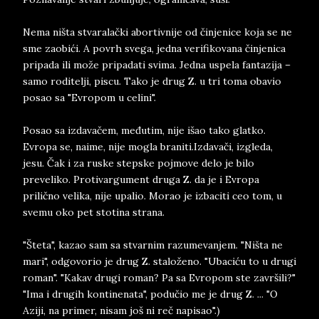
Nema ništa stvaralački abortivnije od činjenice koja se ne
sme zaobići. A povrh svega, jedna verifikovana činjenica
pripada ili može pripadati svima. Jedna uspela fantazija –
samo roditelji, piscu. Tako je drug Z. u tri toma obavio
posao sa "Evropom u celini".
Posao sa izdavačem, međutim, nije išao tako glatko.
Evropa se, naime, nije mogla braniti.Izdavači, izgleda,
jesu. Čak i za ruske stepske pojmove delo je bilo
preveliko. Protivargument druga Z. da je i Evropa
prilično velika, nije upalio. Morao je izbaciti ceo tom, u
svemu oko pet stotina strana.
"Šteta", kazao sam sa stvarnim razumevanjem. "Ništa ne
mari", odgovorio je drug Z. staloženo. "Ubaciću to u drugi
roman". "Kakav drugi roman? Pa sa Evropom ste završili?"
"Ima i drugih kontinenata", podučio me je drug Z. ... "O
Aziji, na primer, nisam još ni reč napisao".)