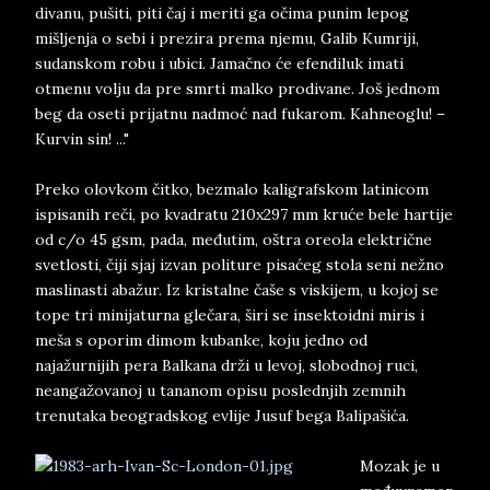
divanu, pušiti, piti čaj i meriti ga očima punim lepog
mišljenja o sebi i prezira prema njemu, Galib Kumriji,
sudanskom robu i ubici. Jamačno će efendiluk imati
otmenu volju da pre smrti malko prodivane. Još jednom
beg da oseti prijatnu nadmoć nad fukarom. Kahneoglu! –
Kurvin sin! ..."
Preko olovkom čitko, bezmalo kaligrafskom latinicom
ispisanih reči, po kvadratu 210x297 mm kruće bele hartije
od c/o 45 gsm, pada, međutim, oštra oreola električne
svetlosti, čiji sjaj izvan politure pisaćeg stola seni nežno
maslinasti abažur. Iz kristalne čaše s viskijem, u kojoj se
tope tri minijaturna glečara, širi se insektoidni miris i
meša s oporim dimom kubanke, koju jedno od
najažurnijih pera Balkana drži u levoj, slobodnoj ruci,
neangažovanoj u tananom opisu poslednjih zemnih
trenutaka beogradskog evlije Jusuf bega Balipašića.
Mozak je u