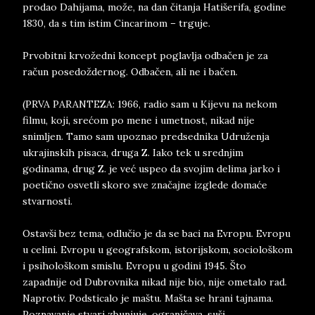
prodao Dahijama, može, na dan čitanja Hatišerifa, godine
1830, da s tim istim Cincarinom – trguje.
Prvobitni krvožedni koncept poglavlja odbačen je za
račun posedoždernog. Odbačen, ali ne i bačen.
(PRVA PARANTEZA: 1966, radio sam u Kijevu na nekom
filmu, koji, srećom po mene i umetnost, nikad nije
snimljen. Tamo sam upoznao predsednika Udruženja
ukrajinskih pisaca, druga Z. Iako tek u srednjim
godinama, drug Z. je već uspeo da svojim delima jarko i
poetično osvetli skoro sve značajne izglede domaće
stvarnosti.
Ostavši bez tema, odlučio je da se baci na Evropu. Evropu
u celini. Evropu u geografskom, istorijskom, sociološkom
i psihološkom smislu. Evropu u godini 1945. Što
zapadnije od Dubrovnika nikad nije bio, nije ometalo rad.
Naprotiv. Podsticalo je maštu. Mašta se hrani tajnama.
Poznavanje stvari zbunjuje, ograničava, suši.