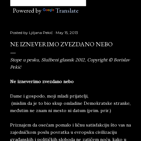
Powered by
Translate
Posted by
Ljiljana Pekić
May 15, 2013
NE IZNEVERIMO ZVEZDANO NEBO
Stope u pesku, Službeni glasnik 2012, Copyright © Borislav
Pekić
Ne izneverimo zvezdano nebo
Dame i gospodo, moji mladi prijatelji,
(mislim da je to bio skup omladine Demokratske stranke,
međutim ne znam ni mesto ni datum (prim. prir.)
Priznajem da osećam pomalo i ličnu satisfakciju što vas na
zajedničkom poslu povratka u evropsku civilizaciju
građanskih i političkih sloboda ne zatičem noću, kako u