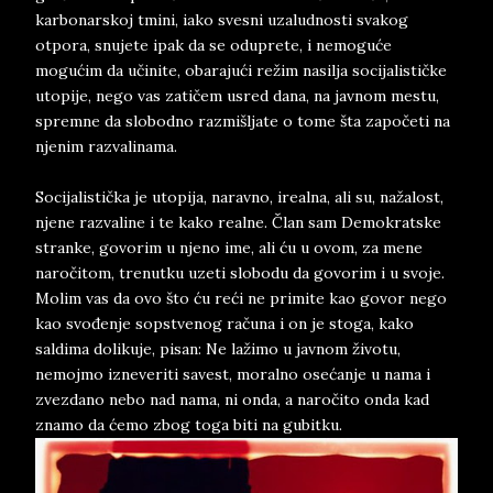
karbonarskoj tmini, iako svesni uzaludnosti svakog
otpora, snujete ipak da se oduprete, i nemoguće
mogućim da učinite, obarajući režim nasilja socijalističke
utopije, nego vas zatičem usred dana, na javnom mestu,
spremne da slobodno razmišljate o tome šta započeti na
njenim razvalinama.
Socijalistička je utopija, naravno, irealna, ali su, nažalost,
njene razvaline i te kako realne. Član sam Demokratske
stranke, govorim u njeno ime, ali ću u ovom, za mene
naročitom, trenutku uzeti slobodu da govorim i u svoje.
Molim vas da ovo što ću reći ne primite kao govor nego
kao svođenje sopstvenog računa i on je stoga, kako
saldima dolikuje, pisan: Ne lažimo u javnom životu,
nemojmo izneveriti savest, moralno osećanje u nama i
zvezdano nebo nad nama, ni onda, a naročito onda kad
znamo da ćemo zbog toga biti na gubitku.