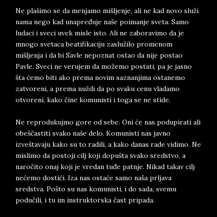
Ne plašimo se da menjamo mišljenje, ali ne kad novo služi
nama nego kad unapređuje naše poimanje sveta. Samo
ludaci i sveci uvek misle isto. Ali ne zaboravimo da je
mnogo svetaca beatifikaciju zaslužilo promenom
mišljenja i da bi Savle nepoznat ostao da nije postao
Pavle. Sveci ne verujem da možemo postati, pa je jasno
šta ćemo biti ako prema novim saznanjima ostanemo
zatvoreni, a prema nuždi da po svaku cenu vladamo
otvoreni, kako čine komunisti i toga se ne stide.
Ne reprodukujmo gore od sebe. Oni će nas podupirati ali
obeščastiti svako naše delo. Komunisti nas javno
izveštavaju kako su to radili, a kako danas rade vidimo. Ne
mislimo da postoji cilj koji dopušta svako sredstvo, a
naročito onaj koji je vredan tuđe patnje. Nikad takav cilj
nećemo dostići. Iza nas ostaće samo naša prljava
sredstva. Pošto su nas komunisti, i do sada, svemu
podučili, i tu im instruktorska čast pripada.