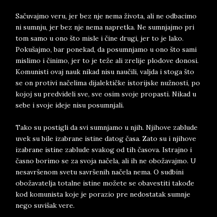
Sačuvajmo veru, jer bez nje nema života, ali ne odbacimo
ni sumnju, jer bez nje nema napretka. Ne sumnjajmo pri
tom samo u ono što misle i čine drugi, jer to je lako.
Pokušajmo, bar ponekad, da posumnjamo u ono što sami
mislimo i činimo, jer to je teže ali zrelije plodove donosi.
Komunisti ovaj nauk nikad nisu naučili, valjda i stoga što
se on protivi načelima dijalektičke istorijske nužnosti, po
kojoj su predvideli sve, sve osim svoje propasti. Nikad u
sebe i svoje ideje nisu posumnjali.
Tako su postigli da svi sumnjamo u njih. Njihove zablude
uvek su bile izabrane istine datog časa. Zato su i njihove
izabrane istine zablude svakog od tih časova. Istrajno i
časno borimo se za svoja načela, ali ih ne obožavajmo. U
nesavršenom svetu savršenih načela nema. O sudbini
obožavatelja totalne istine možete se obavestiti takođe
kod komunista koje je porazio pre nedostatak sumnje
nego suvišak vere.