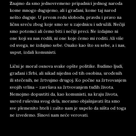
Znajmo da smo jednovremeno pripadnici jednog naroda
kome mnogo dugujemo, ali i građani, kome taj narod
nešto duguje. U prvom redu slobodu, pravdu i pravo na
ličnu sreću zbog koje smo se u zajednicu i udružili. Nečiji
smo potomci ali ćemo biti i nečiji preci. Ne izdajmo ni
one koji su nas rodili, ni one koje ćemo mi roditi. Ali više
od svega, ne izdajmo sebe. Onako kao što su sebe, a i nas,
usput, izdali komunisti.
Lični je moral osnova svake opšte politike. Budimo ljudi,
građani i Srbi, ali nikad nijednu od tih osobina, urođenih
ili stečenih, ne žrtvujmo drugoj. Ko počne sa žrtvovanjem
svojih vrlina – završava sa žrtvovanjem tuđih života.
Nemojmo dopustiti da, kao komunisti, na kraju života,
usred ruševina svog dela, moramo objašnjavati šta smo
sve plemenito hteli i zašto nam je uspelo da ništa od toga
ne izvedemo. Sinovi nam neće verovati.