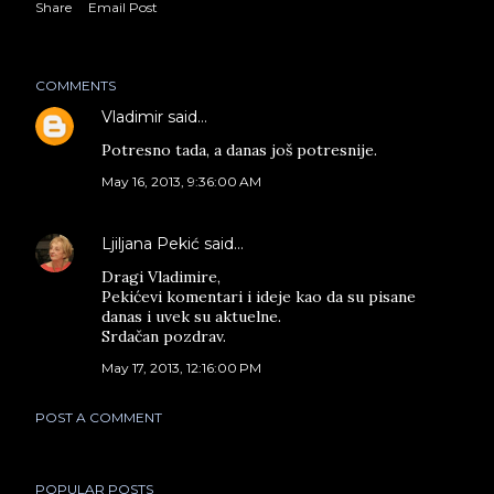
Share
Email Post
COMMENTS
Vladimir
said…
Potresno tada, a danas još potresnije.
May 16, 2013, 9:36:00 AM
Ljiljana Pekić
said…
Dragi Vladimire,
Pekićevi komentari i ideje kao da su pisane
danas i uvek su aktuelne.
Srdačan pozdrav.
May 17, 2013, 12:16:00 PM
POST A COMMENT
POPULAR POSTS