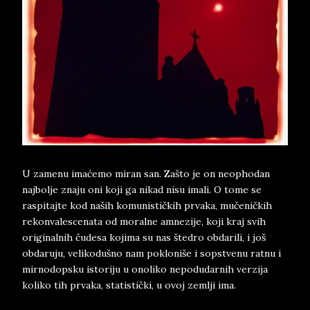
U zamenu imaćemo miran san. Zašto je on neophodan
najbolje znaju oni koji ga nikad nisu imali. O tome se
raspitajte kod naših komunističkih prvaka, mučeničkih
rekonvalescenata od moralne amnezije, koji kraj svih
originalnih čudesa kojima su nas štedro obdarili, i još
obdaruju, velikodušno nam pokloniše i sopstvenu ratnu i
mirnodopsku istoriju u onoliko nepodudarnih verzija
koliko tih prvaka, statistički, u ovoj zemlji ima.