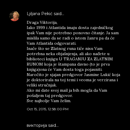
Ljiljana Pekić
said…
Draga Viktorija,
Iako 1999 i Atlantida imaju dosta zajedničkog
ipak Vam nije potrebno ponovno čitanje. Ja sam
mislila samo da se radi o istom žanru pa da će
Vam Atlantida odgovarati.
Inače što se Zlatnog runa tiče nisu Vam
potrebna neka objašnjenja, ali ako nađete u
biblioteci knjigu U TRAGANJU ZA ZLATNIM
RUNOM koja je štampana davno (to je prva
knjiga)ona će Vam dosta toga pojasniti.
Naročito je sjajan predgovor Jasmine Lukić koja
je doktorirala na toj temi i veoma je verzirana i
veliki stručnjak.
Ako mi date svoj mail ja bih mogla da Vam
pošaljem taj predgovor.
Sve najbolje Vam želim.
Oct 15, 2015, 12:58:00 PM
викторија said…