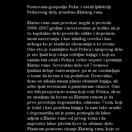
Postovana gospodjo Pekic i ostali ljubitelji
Pekicevog dela, posebno Zlatnog runa.
Zlatno runo sam procitao negde u periodu
2006-2007 godine i neverovatno je koliko mi je
to kapitalno delo prosirilo vidike i doprinelo
mom sazrevanju, i kao mladog coveka i kao
nekoga ko je studirao ekonomiju u to vreme.
Ono sto je zanimljivo kod Pekica i njegovog dela
je sto ljudi koji citaju ozbiljne knjige i koji su
samim tim citali i Pekica, retko uopste i pominju
Zlatno runo. Verovatno delo od 7 tomova
ljudima deluje zastrasujuce, pa ni ne razmisljaju
o tome da krenu u taj poduhvat. Generalno,
licno se nikada nisam plasio obimnih knjiga, ali
sebe ipak svrstavam u pasionirane citaoce. Ono
sto bih preporucio svima koji vole Pekica, ali se
ne usudjuju da krenu sa Zlatnim runom je da
prvo procitaju Argonautiku, odnosno 7 tom, koji
je izdat i kao posebna knjiga. Ja sam tako uradio
i Argonautika mi je puno pomogla da lakse
udjem u Zlatno runo od prvog toma i da
naprosto lakse plovim kroz to obimno delo.
Planiram ponovno citanje Zlatnog runa, koje ce