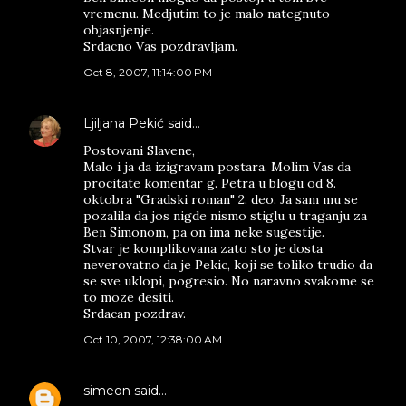
vremenu. Medjutim to je malo nategnuto
objasnjenje.
Srdacno Vas pozdravljam.
Oct 8, 2007, 11:14:00 PM
Ljiljana Pekić
said…
Postovani Slavene,
Malo i ja da izigravam postara. Molim Vas da
procitate komentar g. Petra u blogu od 8.
oktobra "Gradski roman" 2. deo. Ja sam mu se
pozalila da jos nigde nismo stiglu u traganju za
Ben Simonom, pa on ima neke sugestije.
Stvar je komplikovana zato sto je dosta
neverovatno da je Pekic, koji se toliko trudio da
se sve uklopi, pogresio. No naravno svakome se
to moze desiti.
Srdacan pozdrav.
Oct 10, 2007, 12:38:00 AM
simeon
said…