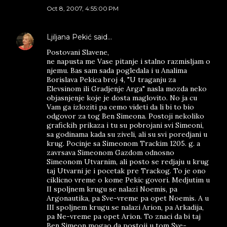
Oct 8, 2007, 4:55:00 PM
Ljiljana Pekić
said…
Postovani Slavene,
ne napusta me Vase pitanje i stalno razmisljam o
njemu. Bas sam sada pogledala i u Analima
Borislava Pekica broj 4, "U traganju za
Elevsinom ili Gradjenje Arga" nasla mozda neko
objasnjenje koje je dosta maglovito. No ja cu
Vam ga izloziti pa cemo videti da li bi to bio
odgovor za tog Ben Simeona. Postoji nekoliko
grafickih prikaza i tu su pobrojani svi Simeoni,
sa godinama kada su ziveli, ali su svi poredjani u
krug. Pocinje sa Simeonom Trackim 1205. g. a
zavrsava Simeonom Gazdom odnosno
Simeonom Utvarnim, ali posto se redjaju u krug
taj Utvarni je i pocetak pre Trackog. To je ono
ciklicno vreme o kome Pekic govori. Medjutim u
II spoljnem krugu se nalazi Noemis, pa
Argonautika, pa Sve-vreme pa opet Noemis. A u
III spoljnem krugu se nalazi Arion, pa Arkadija,
pa Ne-vreme pa opet Arion. To znaci da bi taj
Ben Simeon mogao da postoji u tom Sve-