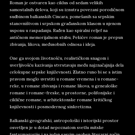
Roman je ostvaren kao ciklus od sedam velikih
samostalnih delova, koji su iznutra povezani porodičnom
sudbinom balkanskih Cincara, pomešanih sa srpskim
stanovništvom i srpskom građanskom klasom u njenom
usponu u raspadanju. Rađen kao spiralni reljef na
antičnom memorijalnom stubu, Pekićev roman je prepun
zbivanja, likova, međusobnih odnosa i ideja.
One ga svojom životnošću, realističkom snagom i
uverljivošću kazivanja stvrstavaju među najznačajnija dela
celokupne srpske književnosti. Zlatno runo bi se s istim
pravom moglo uvrstiti u romane vremena i u romane-
reke, u romane zbivanja i romane likova, u genealoške
romane i romane–freske, u prostorne, polifonijske i
ciklične romane, u arhitektonske romane kritičkog
književnosti i posmodernog sinkretizma.
Balkanski geografski, antropološki i istorijski prostor
osvetljen je u dotad nepoznatom svetlu mitske
fantazmagorije i na jedan sasvim osoben literarni način