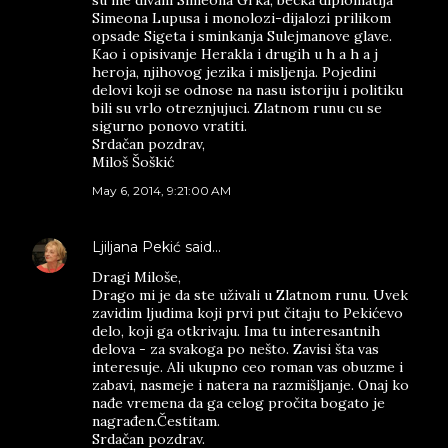
su me divani Simeona Grka, becka diplomatija
Simeona Lupusa i monolozi-dijalozi prilikom
opsade Sigeta i sminkanja Sulejmanove glave.
Kao i opisivanje Herakla i drugih u h a h a j
heroja, njihovog jezika i misljenja. Pojedini
delovi koji se odnose na nasu istoriju i politiku
bili su vrlo otreznjujuci. Zlatnom runu cu se
sigurno ponovo vratiti.
Srdačan pozdrav,
Miloš Šoškić
May 6, 2014, 9:21:00 AM
Ljiljana Pekić
said…
Dragi Miloše,
Drago mi je da ste uživali u Zlatnom runu. Uvek
zavidim ljudima koji prvi put čitaju to Pekićevo
delo, koji ga otkrivaju. Ima tu interesantnih
delova - za svakoga po nešto. Zavisi šta vas
interesuje. Ali ukupno ceo roman vas obuzme i
zabavi, nasmeje i natera na razmišljanje. Onaj ko
nađe vremena da ga celog pročita bogato je
nagrađen.Čestitam.
Srdačan pozdrav.