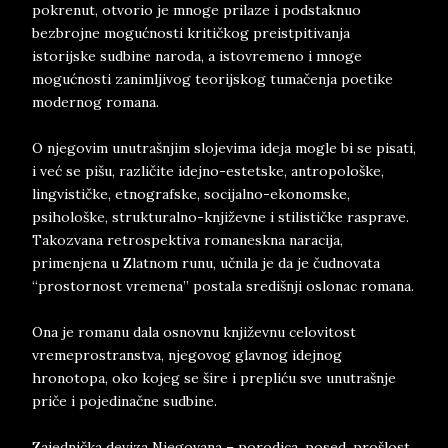
pokrenut, otvorio je mnoge prilaze i podstaknuo
bezbrojne mogućnosti kritičkog preistpitivanja
istorijske sudbine naroda, a istovremeno i mnoge
mogućnosti zanimljivog teorijskog tumačenja poetike
modernog romana.
O njegovim unutrašnjim slojevima ideja mogle bi se pisati,
i već se pišu, različite idejno-estetske, antropološke,
lingvističke, etnografske, socijalno-ekonomske,
psihološke, strukturalno-književne i stilističke rasprave.
Takozvana retrospektiva romaneskna naracija,
primenjena u Zlatnom runu, učnila je da je čudnovata
“prostornost vremena” postala središnji oslonac romana.
Ona je romanu dala osnovnu književnu celovitost
vremeprostranstva, njegovog glavnog idejnog
hronotopa, oko kojeg se šire i prepliću sve unutrašnje
priče i pojedinačne sudbine.
Zajednička deviza Njegovana – porodica, posed, prošlost