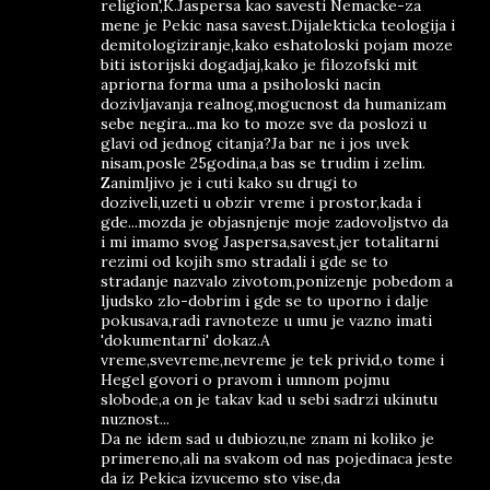
religion',K.Jaspersa kao savesti Nemacke-za
mene je Pekic nasa savest.Dijalekticka teologija i
demitologiziranje,kako eshatoloski pojam moze
biti istorijski dogadjaj,kako je filozofski mit
apriorna forma uma a psiholoski nacin
dozivljavanja realnog,mogucnost da humanizam
sebe negira...ma ko to moze sve da poslozi u
glavi od jednog citanja?Ja bar ne i jos uvek
nisam,posle 25godina,a bas se trudim i zelim.
Zanimljivo je i cuti kako su drugi to
doziveli,uzeti u obzir vreme i prostor,kada i
gde...mozda je objasnjenje moje zadovoljstvo da
i mi imamo svog Jaspersa,savest,jer totalitarni
rezimi od kojih smo stradali i gde se to
stradanje nazvalo zivotom,ponizenje pobedom a
ljudsko zlo-dobrim i gde se to uporno i dalje
pokusava,radi ravnoteze u umu je vazno imati
'dokumentarni' dokaz.A
vreme,svevreme,nevreme je tek privid,o tome i
Hegel govori o pravom i umnom pojmu
slobode,a on je takav kad u sebi sadrzi ukinutu
nuznost...
Da ne idem sad u dubiozu,ne znam ni koliko je
primereno,ali na svakom od nas pojedinaca jeste
da iz Pekica izvucemo sto vise,da