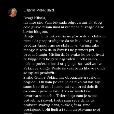
Ljiljana Pekić
said…
Dragi Nikola,
Izvinite štio Vam tek sada odgovaram, ali zbog
cele gužve nisam imal ni vremena ni snage da se
bavim blogom.
Drago mi je da tako opširno govorite o Zlatnom
runu i da preporučujete da se čak i dva puta
pročita. Apsolutno se slažem, jer tu ima tako
mnogo bisera da ih čovek i ne primeti pri
prvom čitanju. Mislim da će svako ko se dohvati
te knjige biti bogato nagrađen. Treba samo
malo u početku imati strpljenja, što važi za sve
Pekićeve knjige. Posle se vežete za likove i onda
se isplati produžiti.
Svako čitanje Pekića nas obogaćuje u svakom
pogledu. On nam pokazuje da niko od nas nije
samo beo ili crn. Imamo mi svi pored dobrih
osobina i pokoju lošu. A ko ne misli tako
zavarava sam sebe. Tolerancija nam je svima
potrebna, i čovek treba sam sebe da na to
podseća svakog dana, svakog časa, time
postajemo bolji ljudi a i sami ulepšavamo svoj