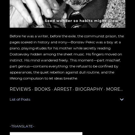
Before he was a writer, before the exile, the communist prison, the
pages soaked in history and irony—Borislav Pekic was a boy at a
piano, playing etudes for his mother while secretly reading
Dostoevsky hidden among the sheet music. His fingers moved on
instinct. His mind wandered freely. This moment—part mischief,
part genius—contains everything: the refusal to be confined by
appearances, the quiet rebellion against dull routine, and the
lifelong compulsion to let ideas breathe.
REVIEWS
BOOKS
ARREST
BIOGRAPHY
MORE…
List of Posts
-TRANSLATE-