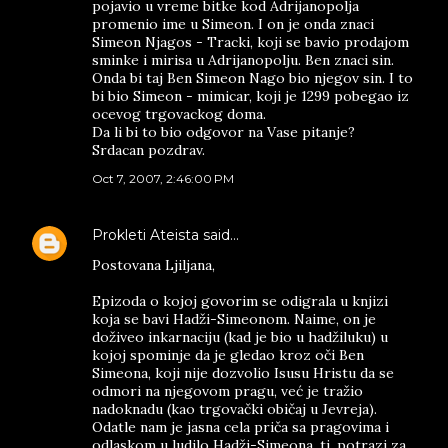
pojavio u vreme bitke kod Adrijanopolja
promenio ime u Simeon. I on je onda znaci
Simeon Njagos - Tracki, koji se bavio prodajom
sminke i mirisa u Adrijanopolju. Ben znaci sin.
Onda bi taj Ben Simeon Nago bio njegov sin. I to
bi bio Simeon - mimicar, koji je 1299 pobegao iz
ocevog trgovackog doma.
Da li bi to bio odgovor na Vase pitanje?
Srdacan pozdrav.
Oct 7, 2007, 2:46:00 PM
Prokleti Ateista
said…
Postovana Ljiljana,
Epizоda o kojoj govorim se odigrala u knjizi
koja se bavi Hadži-Simeonom. Naime, on je
doživeo inkarnaciju (kad je bio u hadžiluku) u
kojoj spominje da je gledao kroz oči Ben
Simeona, koji nije dozvolio Isusu Hristu da se
odmori na njegovom pragu, već je tražio
nadoknadu (kao trgovački običaj u Jevreja).
Odatle nam je jasna cela priča sa pragovima i
odlaskom u ludilo Hadži-Simeona, tj. potrazi za