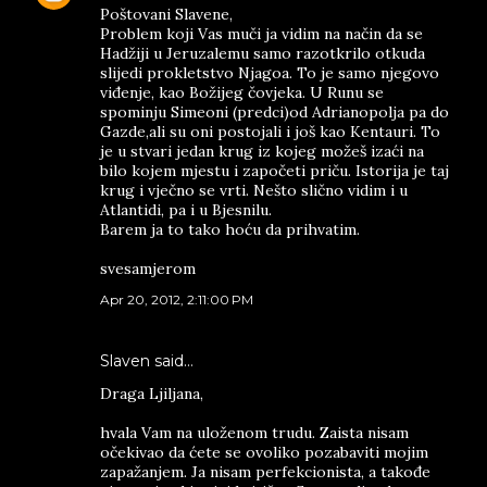
Poštovani Slavene,
Problem koji Vas muči ja vidim na način da se
Hadžiji u Jeruzalemu samo razotkrilo otkuda
slijedi prokletstvo Njagoa. To je samo njegovo
viđenje, kao Božijeg čovjeka. U Runu se
spominju Simeoni (predci)od Adrianopolja pa do
Gazde,ali su oni postojali i još kao Kentauri. To
je u stvari jedan krug iz kojeg možeš izaći na
bilo kojem mjestu i započeti priču. Istorija je taj
krug i vječno se vrti. Nešto slično vidim i u
Atlantidi, pa i u Bjesnilu.
Barem ja to tako hoću da prihvatim.
svesamjerom
Apr 20, 2012, 2:11:00 PM
Slaven said…
Draga Ljiljana,
hvala Vam na uloženom trudu. Zaista nisam
očekivao da ćete se ovoliko pozabaviti mojim
zapažanjem. Ja nisam perfekcionista, a takođe