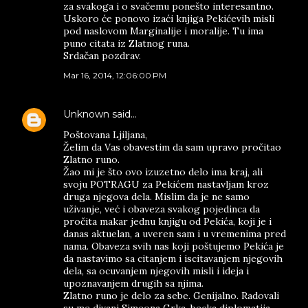
za svakoga i o svačemu ponešto interesantno.
Uskoro će ponovo izaći knjiga Pekićevih misli
pod naslovom Marginalije i moralije. Tu ima
puno citata iz Zlatnog runa.
Srdačan pozdrav.
Mar 16, 2014, 12:06:00 PM
Unknown
said…
Poštovana Ljiljana,
Želim da Vas obavestim da sam upravo pročitao
Zlatno runo.
Žao mi je što ovo izuzetno delo ima kraj, ali
svoju POTRAGU za Pekićem nastavljam kroz
druga njegova dela. Mislim da je ne samo
uživanje, već i obaveza svakog pojedinca da
pročita makar jednu knjigu od Pekića, koji je i
danas aktuelan, a uveren sam i u vremenima pred
nama. Obaveza svih nas koji poštujemo Pekića je
da nastavimo sa citanjem i iscitavanjem njegovih
dela, sa ocuvanjem njegovih misli i ideja i
upoznavanjem drugih sa njima.
Zlatno runo je delo za sebe. Genijalno. Radovali