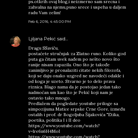
ps.otkrih ovaj blog,i neizmerno sam srecna i
zahvalna na njemu,puno srece i uspeha u daljem
radu Vam zelim!
Feb 6, 2016, 4:45:00 PM
Ljiljana Pekić
said…
Dragu SSaviču,
postaćete stručnjak za Zlatno runo. Koliko god
puta ga čitam uvek nađem po nešto novo što
ranije nisam zapazila. Ono što je takođe
zanimljivo je pronalaziti citate nekih filozofa,
koji se daju onako uzgred ne navodeći odakle i
od koga je uzeto. Stvarno je to delo prava
riznica. Blago nama da je postojao jedan tako
nadmoćan um kao što je Pekić koji nam je
ostavio tako mnogo.
Predlažem da pogledate youtube priloge sa
simpozijuma Matice srpske Crne Gore, između
ostalih i prof. dr Bogoljuba Šijakovića "Etika,
poetika, politika I i II deo
https://www.youtube.com/watch?
v=lre6n6H4MoI
https://www.youtube.com/watch?