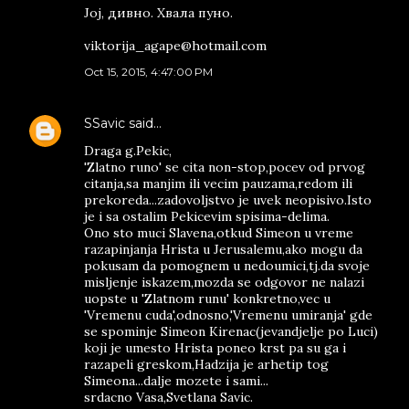
Јој, дивно. Хвала пуно.
viktorija_agape@hotmail.com
Oct 15, 2015, 4:47:00 PM
SSavic
said…
Draga g.Pekic,
'Zlatno runo' se cita non-stop,pocev od prvog
citanja,sa manjim ili vecim pauzama,redom ili
prekoreda...zadovoljstvo je uvek neopisivo.Isto
je i sa ostalim Pekicevim spisima-delima.
Ono sto muci Slavena,otkud Simeon u vreme
razapinjanja Hrista u Jerusalemu,ako mogu da
pokusam da pomognem u nedoumici,tj.da svoje
misljenje iskazem,mozda se odgovor ne nalazi
uopste u 'Zlatnom runu' konkretno,vec u
'Vremenu cuda',odnosno,'Vremenu umiranja' gde
se spominje Simeon Kirenac(jevandjelje po Luci)
koji je umesto Hrista poneo krst pa su ga i
razapeli greskom,Hadzija je arhetip tog
Simeona...dalje mozete i sami...
srdacno Vasa,Svetlana Savic.