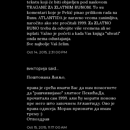
tekstu koji će biti objavljen pod naslovom
TRAGANE ZA ZLATNIM RUNOM. To su
komentari koje je Pekić pisao prilikom rada na
Runu. ATLANTIDA je naravno veoma zanimljiva,
naročito ako ste pročitali 1999. Za ZLATNO
RUNO treba da odvojite više vremena ali se
isplati. Važno je početi a kada Vas knjiga "uhvati"
onda nema odustajanja.
Sve najbolje Vaš želim.
Oct 14, 2015, 2:31:00 PM
викторија said…
Поштована Љиљо,
права је срећа имати Вас да нам помогнете
да "рашчивијамо" златног Пекића.Да,
прочитала сам 1999. али ћу морати поново
пре него што започнем Атлантиду. Ово је
права одисеја. Морам признати да имам
трему :)
Отпоздрав
Oct 15, 2015, 11:17:00 AM