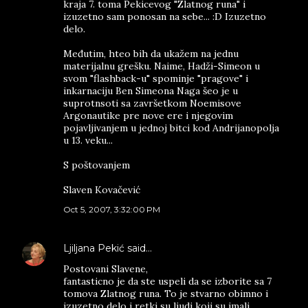
kraja 7. toma Pekicevog "Zlatnog runa" i
izuzetno sam ponosan na sebe... :D Izuzetno
delo.
Međutim, hteo bih da ukažem na jednu
materijalnu grešku. Naime, Hadži-Simeon u
svom "flashback-u" spominje "pragove" i
inkarnaciju Ben Simeona Naga šeo je u
suprotnsoti sa završetkom Noemisove
Argonautike pre nove ere i njegovim
pojavljivanjem u jednoj bitci kod Andrijanopolja
u 13. veku...
S poštovanjem
Slaven Kovačević
Oct 5, 2007, 3:32:00 PM
Ljiljana Pekić
said…
Postovani Slavene,
fantasticno je da ste uspeli da se izborite sa 7
tomova Zlatnog runa. To je stvarno obimno i
izuzetno delo i retki su ljudi koji su imali