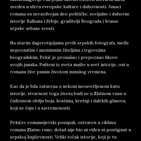
uveden u sferu evropske kulture i duhovnosti. Junaci
romana su nerazdvojan deo političke, socijalne i duhovne
istorije Balkana i Srbije, graditelji Beograda i kvasac
srpske urbane svesti.
Na starim dagerotipijama prvih srpskih fotografa, među
nepoznatim i anonimnim žiteljima i trgovcima
beogradskim, Pekić je pronašao i prepoznao likove
svojih junaka. Pušteni iz sveta mašte u svet istorije, oni u
romanu žive punim životom minulog vremena.
Kao da je bila zaturena u nekom neosvetljenom kutu
istorije, stvarnost toga života budi se u Zlatnom runu u
čudesnom obilju boja, kostima, kretnji i dalekih glasova,
koji se čuju i u savremenosti.
Pekićev romansijerski posupak, ostvaren u ciklusu
romana Zlatno runo, dotad nije bio ni viđen ni postignut u
srpskoj književnosti. Veliki točak istorije, koji je tu