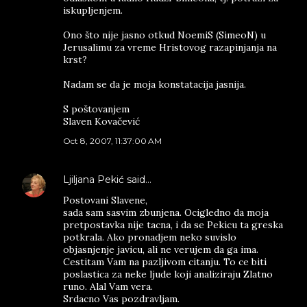
iskupljenjem.
Ono što nije jasno otkud NoemiS (SimeoN) u
Jerusalimu za vreme Hristovog razapinjanja na
krst?
Nadam se da je moja konstatacija jasnija.
S poštovanjem
Slaven Kovačević
Oct 8, 2007, 11:37:00 AM
Ljiljana Pekić
said…
Postovani Slavene,
sada sam sasvim zbunjena. Ocigledno da moja
pretpostavka nije tacna, i da se Pekicu ta greska
potkrala. Ako pronadjem neko suvislo
objasnjenje javicu, ali ne verujem da ga ima.
Cestitam Vam na pazljivom citanju. To ce biti
poslastica za neke ljude koji analiziraju Zlatno
runo. Alal Vam vera.
Srdacno Vas pozdravljam.