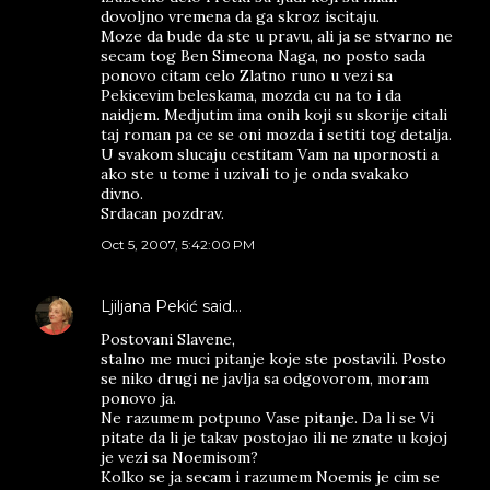
dovoljno vremena da ga skroz iscitaju.
Moze da bude da ste u pravu, ali ja se stvarno ne
secam tog Ben Simeona Naga, no posto sada
ponovo citam celo Zlatno runo u vezi sa
Pekicevim beleskama, mozda cu na to i da
naidjem. Medjutim ima onih koji su skorije citali
taj roman pa ce se oni mozda i setiti tog detalja.
U svakom slucaju cestitam Vam na upornosti a
ako ste u tome i uzivali to je onda svakako
divno.
Srdacan pozdrav.
Oct 5, 2007, 5:42:00 PM
Ljiljana Pekić
said…
Postovani Slavene,
stalno me muci pitanje koje ste postavili. Posto
se niko drugi ne javlja sa odgovorom, moram
ponovo ja.
Ne razumem potpuno Vase pitanje. Da li se Vi
pitate da li je takav postojao ili ne znate u kojoj
je vezi sa Noemisom?
Kolko se ja secam i razumem Noemis je cim se