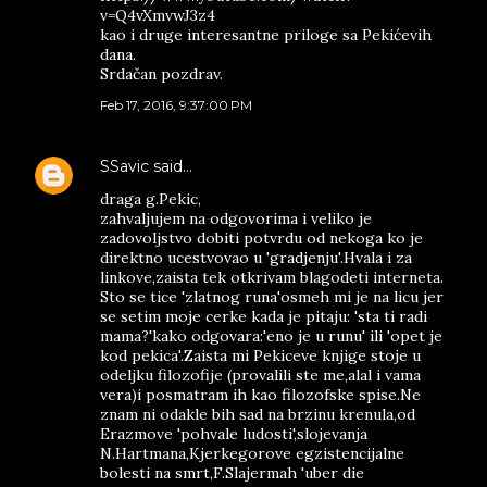
v=Q4vXmvwJ3z4
kao i druge interesantne priloge sa Pekićevih
dana.
Srdačan pozdrav.
Feb 17, 2016, 9:37:00 PM
SSavic
said…
draga g.Pekic,
zahvaljujem na odgovorima i veliko je
zadovoljstvo dobiti potvrdu od nekoga ko je
direktno ucestvovao u 'gradjenju'.Hvala i za
linkove,zaista tek otkrivam blagodeti interneta.
Sto se tice 'zlatnog runa'osmeh mi je na licu jer
se setim moje cerke kada je pitaju: 'sta ti radi
mama?'kako odgovara:'eno je u runu' ili 'opet je
kod pekica'.Zaista mi Pekiceve knjige stoje u
odeljku filozofije (provalili ste me,alal i vama
vera)i posmatram ih kao filozofske spise.Ne
znam ni odakle bih sad na brzinu krenula,od
Erazmove 'pohvale ludosti',slojevanja
N.Hartmana,Kjerkegorove egzistencijalne
bolesti na smrt,F.Slajermah 'uber die