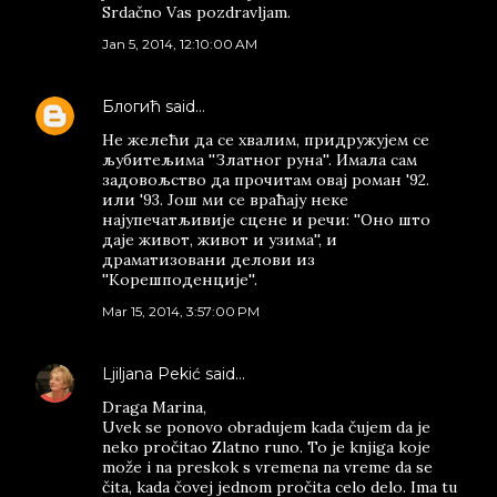
Srdačno Vas pozdravljam.
Jan 5, 2014, 12:10:00 AM
Блогић
said…
Не желећи да се хвалим, придружујем се
љубитељима ''Златног руна''. Имала сам
задовољство да прочитам овај роман '92.
или '93. Још ми се враћају неке
најупечатљивије сцене и речи: ''Оно што
даје живот, живот и узима'', и
драматизовани делови из
''Корешподенције''.
Mar 15, 2014, 3:57:00 PM
Ljiljana Pekić
said…
Draga Marina,
Uvek se ponovo obradujem kada čujem da je
neko pročitao Zlatno runo. To je knjiga koje
može i na preskok s vremena na vreme da se
čita, kada čovej jednom pročita celo delo. Ima tu