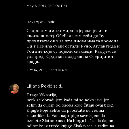
May 6, 2014, 12:11:00 PM
викторија said…
Скоро сам дипломирала (срски јеѕик и
књижевност). Обећала сам себи да ћу
прочитати оно за шта нисам имала времена.
Од г.Пекића су ми остали Руно, Атлантида и
Године које су појели скакавци. Радујем се
унапред...Срдачан поздрав из Стеријиног
града...
Oct 14, 2015, 12:21:00 PM
Ljiljana Pekić
said…
Draga Viktorija,
uvek se obradujem kada mi se neko javi, jer
želim da čujem od osoba koje čitaju ovaj blog.
Knjige koje želite da pročitate su veoma
raznolike. Ja Vam najtoplije savetujem da
uzmete Zlatno runo. Na blogu baš sada dajem
odlomke iz treće knjige Skakavaca, a radim na