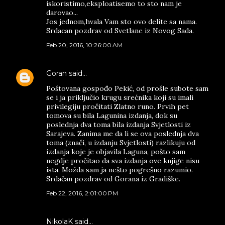
iskoristimo,eksploatisemo to sto nam je
darovao...
Jos jednom,hvala Vam sto ovo delite sa nama.
Srdacan pozdrav od Svetlane iz Novog Sada.
Feb 20, 2016, 10:26:00 AM
Goran
said…
Poštovana gospođo Pekić, od prošle subote sam
se i ja priključio krugu srećnika koji su imali
privilegiju pročitati Zlatno runo. Prvih pet
tomova su bila Lagunina izdanja, dok su
poslednja dva toma bila izdanja Svjetlosti iz
Sarajeva. Zanima me da li se ova poslednja dva
toma (znači, u izdanju Svjetlosti) razlikuju od
izdanja koje je objavila Laguna, pošto sam
negdje pročitao da sva izdanja ove knjige nisu
ista. Možda sam ja nešto pogrešno razumio.
Srdačan pozdrav od Gorana iz Gradiške.
Feb 22, 2016, 2:01:00 PM
NikolaK said…