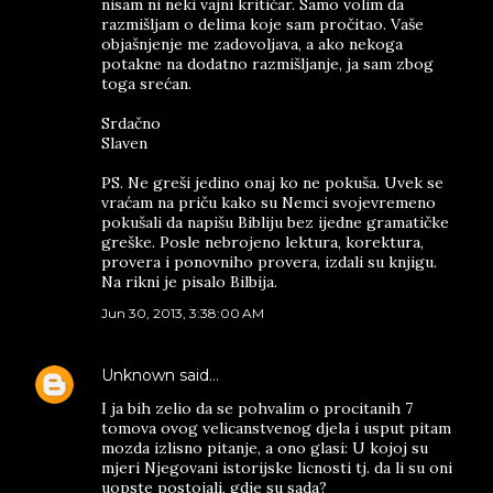
nisam ni neki vajni kritičar. Samo volim da
razmišljam o delima koje sam pročitao. Vaše
objašnjenje me zadovoljava, a ako nekoga
potakne na dodatno razmišljanje, ja sam zbog
toga srećan.
Srdačno
Slaven
PS. Ne greši jedino onaj ko ne pokuša. Uvek se
vraćam na priču kako su Nemci svojevremeno
pokušali da napišu Bibliju bez ijedne gramatičke
greške. Posle nebrojeno lektura, korektura,
provera i ponovniho provera, izdali su knjigu.
Na rikni je pisalo Bilbija.
Jun 30, 2013, 3:38:00 AM
Unknown
said…
I ja bih zelio da se pohvalim o procitanih 7
tomova ovog velicanstvenog djela i usput pitam
mozda izlisno pitanje, a ono glasi: U kojoj su
mjeri Njegovani istorijske licnosti tj. da li su oni
uopste postojali, gdje su sada?