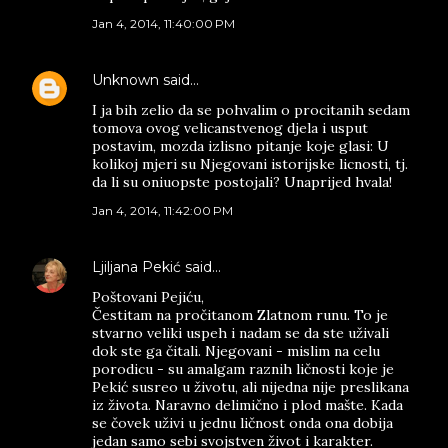
Jan 4, 2014, 11:40:00 PM
Unknown
said…
I ja bih zelio da se pohvalim o procitanih sedam
tomova ovog velicanstvenog djela i usput
postavim, mozda izlisno pitanje koje glasi: U
kolikoj mjeri su Njegovani istorijske licnosti, tj.
da li su oniuopste postojali? Unaprijed hvala!
Jan 4, 2014, 11:42:00 PM
Ljiljana Pekić
said…
Poštovani Pejiću,
Čestitam na pročitanom Zlatnom runu. To je
stvarno veliki uspeh i nadam se da ste uživali
dok ste ga čitali. Njegovani - mislim na celu
porodicu - su amalgam raznih ličnosti koje je
Pekić susreo u životu, ali nijedna nije preslikana
iz života. Naravno delimično i plod mašte. Kada
se čovek uživi u jednu ličnost onda ona dobija
jedan samo sebi svojstven život i karakter.