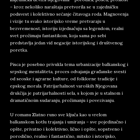
– kroz nekoliko naraštaja pretvorila se u zajedničku
podsvest i kolektivno sećanje čitavoga roda. Magnovenja
i vizije tu svako istorijsko vreme pretvaraju u
bezvremenost, istoriju izjednačuju sa legendom, realni
svet prožimaju fantastikom, koja sama po sebi
predstavlja jedan vid negacije istorijskog i društvenog
poretka.
Pisca je posebno privukla tema urbanizacije balkanskog i
srpskog mentaliteta, proces odvajanja građanske svesti
od seoske i agrarne kulture, od folklorne tradicije i
epskog morala. Patrijarhalnost varoških Njegovana
drukčija je patrijarhalnosti sela, s kojom je u stalnom i
dramatičnoim sudaranju, prožimanju i povezivanju.
U romanu Zlatno runo sve ključa kao u vrelom
balkanskom kotlu trajanja i umiranja – sve pojedinačno i
opšte, privatno i kolektivno, lično i opšte, sopstveno i
porodično, realno i fantastično, mitsko i istorijsko,