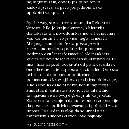
mi, siguran sam, doneti jos puno novih
zadovoljstava, ali prvo jos jednom Kako
upokojiti vampira :)
By the way, sto se tice spomenika Pekicu na
Vracaru, bilo je krajnje vreme, a histerija
demokrata tim povodom krajnje je licemerna i
Vas komentar na to je vise nego na mestu.
Misljenja sam da bi Pekic, posto je vrlo
racionalno mislio o politickim pitanjima,
podrzao ovu "transformaciju" Aleksankadra
Vucica od devedesetih do danas. Naravno da tu
ima i licemerja, ali ocekivati od politicara da ne
budu licemerni je naprosto iracionalno. Ono sto
je bitno je da pocnemo politicare da
posmatramo kroz njihovo prakticno delovanje,
a ne samo na osnovu nekih licnih impresija i
simpatija ili antipatija, sto je vrlo infantilno.
Izvinjavam se na ovoj digresiji, ali ko je citao
Zlatno runo, verujem da moze puno racionalnije
da posmatra politicka desavanja i politicki zivot
uopste. Jos jedan razlog da se uroni u taj
fantasticni simeonski svet... Sve najbolje.
Mar 3, 2016, 12:32:00 PM