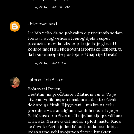
Jan 4, 2014, 11:40:00 PM
Unknown
said…
I ja bih zelio da se pohvalim o procitanih sedam
tomova ovog velicanstvenog djela i usput
postavim, mozda izlisno pitanje koje glasi: U
kolikoj mjeri su Njegovani istorijske licnosti, tj.
da li su oniuopste postojali? Unaprijed hvala!
Jan 4, 2014, 11:42:00 PM
Ljiljana Pekić
said…
Poštovani Pejiću,
Čestitam na pročitanom Zlatnom runu. To je
stvarno veliki uspeh i nadam se da ste uživali
dok ste ga čitali. Njegovani - mislim na celu
porodicu - su amalgam raznih ličnosti koje je
Pekić susreo u životu, ali nijedna nije preslikana
iz života. Naravno delimično i plod mašte. Kada
se čovek uživi u jednu ličnost onda ona dobija
jedan samo sebi svojstven život i karakter.