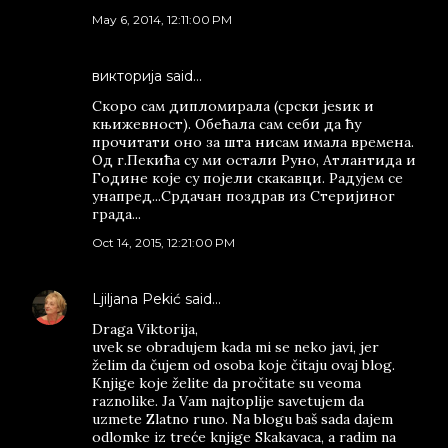
May 6, 2014, 12:11:00 PM
викторија said…
Скоро сам дипломирала (срски јеѕик и
књижевност). Обећала сам себи да ћу
прочитати оно за шта нисам имала времена.
Од г.Пекића су ми остали Руно, Атлантида и
Године које су појели скакавци. Радујем се
унапред...Срдачан поздрав из Стеријиног
града...
Oct 14, 2015, 12:21:00 PM
Ljiljana Pekić
said…
Draga Viktorija,
uvek se obradujem kada mi se neko javi, jer
želim da čujem od osoba koje čitaju ovaj blog.
Knjige koje želite da pročitate su veoma
raznolike. Ja Vam najtoplije savetujem da
uzmete Zlatno runo. Na blogu baš sada dajem
odlomke iz treće knjige Skakavaca, a radim na