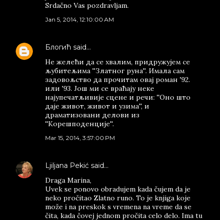
Srdačno Vas pozdravljam.
Jan 5, 2014, 12:10:00 AM
Блогић
said…
Не желећи да се хвалим, придружујем се
љубитељима ''Златног руна''. Имала сам
задовољство да прочитам овај роман '92.
или '93. Још ми се враћају неке
најупечатљивије сцене и речи: ''Оно што
даје живот, живот и узима'', и
драматизовани делови из
''Корешподенције''.
Mar 15, 2014, 3:57:00 PM
Ljiljana Pekić
said…
Draga Marina,
Uvek se ponovo obradujem kada čujem da je
neko pročitao Zlatno runo. To je knjiga koje
može i na preskok s vremena na vreme da se
čita, kada čovej jednom pročita celo delo. Ima tu