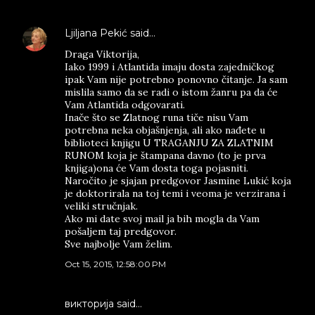
Ljiljana Pekić
said…
Draga Viktorija,
Iako 1999 i Atlantida imaju dosta zajedničkog
ipak Vam nije potrebno ponovno čitanje. Ja sam
mislila samo da se radi o istom žanru pa da će
Vam Atlantida odgovarati.
Inače što se Zlatnog runa tiče nisu Vam
potrebna neka objašnjenja, ali ako nađete u
biblioteci knjigu U TRAGANJU ZA ZLATNIM
RUNOM koja je štampana davno (to je prva
knjiga)ona će Vam dosta toga pojasniti.
Naročito je sjajan predgovor Jasmine Lukić koja
je doktorirala na toj temi i veoma je verzirana i
veliki stručnjak.
Ako mi date svoj mail ja bih mogla da Vam
pošaljem taj predgovor.
Sve najbolje Vam želim.
Oct 15, 2015, 12:58:00 PM
викторија said…