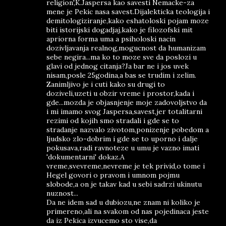
religion',K.Jaspersa kao savesti Nemacke-za
mene je Pekic nasa savest.Dijalekticka teologija i
demitologiziranje,kako eshatoloski pojam moze
biti istorijski dogadjaj,kako je filozofski mit
apriorna forma uma a psiholoski nacin
dozivljavanja realnog,mogucnost da humanizam
sebe negira...ma ko to moze sve da poslozi u
glavi od jednog citanja?Ja bar ne i jos uvek
nisam,posle 25godina,a bas se trudim i zelim.
Zanimljivo je i cuti kako su drugi to
doziveli,uzeti u obzir vreme i prostor,kada i
gde...mozda je objasnjenje moje zadovoljstvo da
i mi imamo svog Jaspersa,savest,jer totalitarni
rezimi od kojih smo stradali i gde se to
stradanje nazvalo zivotom,ponizenje pobedom a
ljudsko zlo-dobrim i gde se to uporno i dalje
pokusava,radi ravnoteze u umu je vazno imati
'dokumentarni' dokaz.A
vreme,svevreme,nevreme je tek privid,o tome i
Hegel govori o pravom i umnom pojmu
slobode,a on je takav kad u sebi sadrzi ukinutu
nuznost...
Da ne idem sad u dubiozu,ne znam ni koliko je
primereno,ali na svakom od nas pojedinaca jeste
da iz Pekica izvucemo sto vise,da