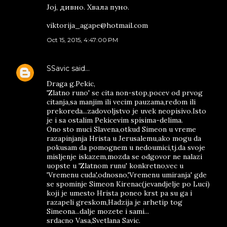
Јој, дивно. Хвала пуно.
viktorija_agape@hotmail.com
Oct 15, 2015, 4:47:00 PM
SSavic
said…
Draga g.Pekic,
'Zlatno runo' se cita non-stop,pocev od prvog
citanja,sa manjim ili vecim pauzama,redom ili
prekoreda...zadovoljstvo je uvek neopisivo.Isto
je i sa ostalim Pekicevim spisima-delima.
Ono sto muci Slavena,otkud Simeon u vreme
razapinjanja Hrista u Jerusalemu,ako mogu da
pokusam da pomognem u nedoumici,tj.da svoje
misljenje iskazem,mozda se odgovor ne nalazi
uopste u 'Zlatnom runu' konkretno,vec u
'Vremenu cuda',odnosno,'Vremenu umiranja' gde
se spominje Simeon Kirenac(jevandjelje po Luci)
koji je umesto Hrista poneo krst pa su ga i
razapeli greskom,Hadzija je arhetip tog
Simeona...dalje mozete i sami...
srdacno Vasa,Svetlana Savic.