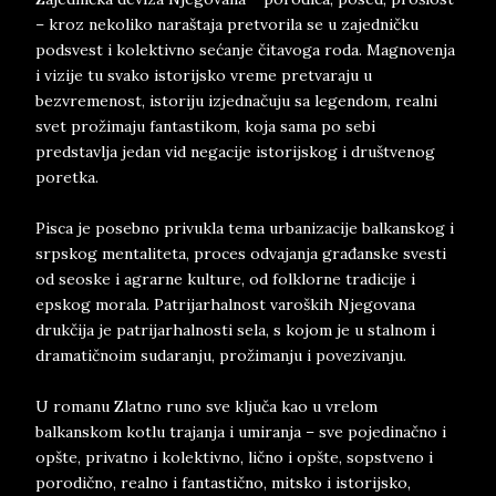
– kroz nekoliko naraštaja pretvorila se u zajedničku
podsvest i kolektivno sećanje čitavoga roda. Magnovenja
i vizije tu svako istorijsko vreme pretvaraju u
bezvremenost, istoriju izjednačuju sa legendom, realni
svet prožimaju fantastikom, koja sama po sebi
predstavlja jedan vid negacije istorijskog i društvenog
poretka.
Pisca je posebno privukla tema urbanizacije balkanskog i
srpskog mentaliteta, proces odvajanja građanske svesti
od seoske i agrarne kulture, od folklorne tradicije i
epskog morala. Patrijarhalnost varoških Njegovana
drukčija je patrijarhalnosti sela, s kojom je u stalnom i
dramatičnoim sudaranju, prožimanju i povezivanju.
U romanu Zlatno runo sve ključa kao u vrelom
balkanskom kotlu trajanja i umiranja – sve pojedinačno i
opšte, privatno i kolektivno, lično i opšte, sopstveno i
porodično, realno i fantastično, mitsko i istorijsko,