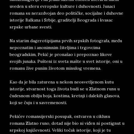
uveden u sferu evropske kulture i duhovnosti. Junaci
romana su nerazdvojan deo političke, socijalne i duhovne
istorije Balkana i Srbije, graditelji Beograda i kvasac
srpske urbane svesti.
Na starim dagerotipijama prvih srpskih fotografa, među
nepoznatim i anonimnim žiteljima i trgovcima
beogradskim, Pekić je pronašao i prepoznao likove
svojih junaka. Pušteni iz sveta mašte u svet istorije, oni u
romanu žive punim životom minulog vremena.
Kao da je bila zaturena u nekom neosvetljenom kutu
istorije, stvarnost toga života budi se u Zlatnom runu u
čudesnom obilju boja, kostima, kretnji i dalekih glasova,
koji se čuju i u savremenosti.
Pekićev romansijerski posupak, ostvaren u ciklusu
romana Zlatno runo, dotad nije bio ni viđen ni postignut u
srpskoj književnosti. Veliki točak istorije, koji je tu