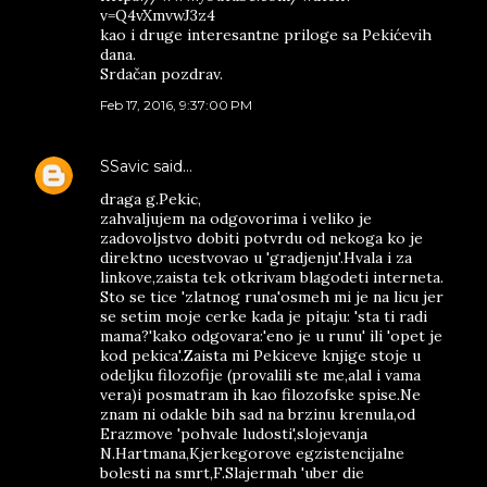
v=Q4vXmvwJ3z4
kao i druge interesantne priloge sa Pekićevih
dana.
Srdačan pozdrav.
Feb 17, 2016, 9:37:00 PM
SSavic
said…
draga g.Pekic,
zahvaljujem na odgovorima i veliko je
zadovoljstvo dobiti potvrdu od nekoga ko je
direktno ucestvovao u 'gradjenju'.Hvala i za
linkove,zaista tek otkrivam blagodeti interneta.
Sto se tice 'zlatnog runa'osmeh mi je na licu jer
se setim moje cerke kada je pitaju: 'sta ti radi
mama?'kako odgovara:'eno je u runu' ili 'opet je
kod pekica'.Zaista mi Pekiceve knjige stoje u
odeljku filozofije (provalili ste me,alal i vama
vera)i posmatram ih kao filozofske spise.Ne
znam ni odakle bih sad na brzinu krenula,od
Erazmove 'pohvale ludosti',slojevanja
N.Hartmana,Kjerkegorove egzistencijalne
bolesti na smrt,F.Slajermah 'uber die