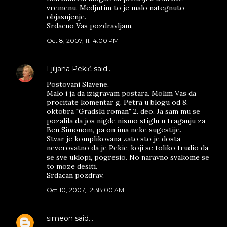
vremenu. Medjutim to je malo nategnuto
objasnjenje.
Srdacno Vas pozdravljam.
Oct 8, 2007, 11:14:00 PM
Ljiljana Pekić
said…
Postovani Slavene,
Malo i ja da izigravam postara. Molim Vas da
procitate komentar g. Petra u blogu od 8.
oktobra "Gradski roman" 2. deo. Ja sam mu se
pozalila da jos nigde nismo stiglu u traganju za
Ben Simonom, pa on ima neke sugestije.
Stvar je komplikovana zato sto je dosta
neverovatno da je Pekic, koji se toliko trudio da
se sve uklopi, pogresio. No naravno svakome se
to moze desiti.
Srdacan pozdrav.
Oct 10, 2007, 12:38:00 AM
simeon
said…