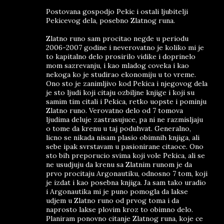
Postovana gospodjo Pekic i ostali ljubitelji
Pekicevog dela, posebno Zlatnog runa.
Zlatno runo sam procitao negde u periodu
2006-2007 godine i neverovatno je koliko mi je
to kapitalno delo prosirilo vidike i doprinelo
mom sazrevanju, i kao mladog coveka i kao
nekoga ko je studirao ekonomiju u to vreme.
Ono sto je zanimljivo kod Pekica i njegovog dela
je sto ljudi koji citaju ozbiljne knjige i koji su
samim tim citali i Pekica, retko uopste i pominju
Zlatno runo. Verovatno delo od 7 tomova
ljudima deluje zastrasujuce, pa ni ne razmisljaju
o tome da krenu u taj poduhvat. Generalno,
licno se nikada nisam plasio obimnih knjiga, ali
sebe ipak svrstavam u pasionirane citaoce. Ono
sto bih preporucio svima koji vole Pekica, ali se
ne usudjuju da krenu sa Zlatnim runom je da
prvo procitaju Argonautiku, odnosno 7 tom, koji
je izdat i kao posebna knjiga. Ja sam tako uradio
i Argonautika mi je puno pomogla da lakse
udjem u Zlatno runo od prvog toma i da
naprosto lakse plovim kroz to obimno delo.
Planiram ponovno citanje Zlatnog runa, koje ce