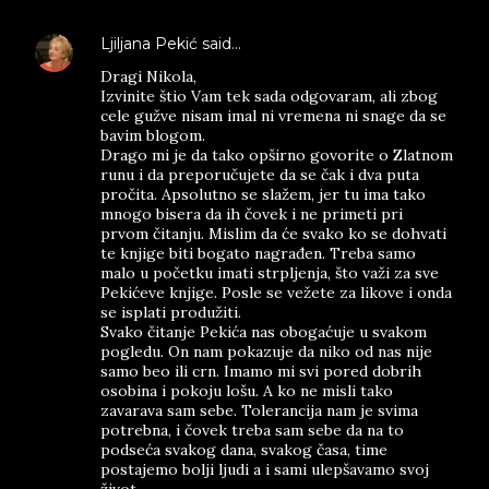
Ljiljana Pekić
said…
Dragi Nikola,
Izvinite štio Vam tek sada odgovaram, ali zbog
cele gužve nisam imal ni vremena ni snage da se
bavim blogom.
Drago mi je da tako opširno govorite o Zlatnom
runu i da preporučujete da se čak i dva puta
pročita. Apsolutno se slažem, jer tu ima tako
mnogo bisera da ih čovek i ne primeti pri
prvom čitanju. Mislim da će svako ko se dohvati
te knjige biti bogato nagrađen. Treba samo
malo u početku imati strpljenja, što važi za sve
Pekićeve knjige. Posle se vežete za likove i onda
se isplati produžiti.
Svako čitanje Pekića nas obogaćuje u svakom
pogledu. On nam pokazuje da niko od nas nije
samo beo ili crn. Imamo mi svi pored dobrih
osobina i pokoju lošu. A ko ne misli tako
zavarava sam sebe. Tolerancija nam je svima
potrebna, i čovek treba sam sebe da na to
podseća svakog dana, svakog časa, time
postajemo bolji ljudi a i sami ulepšavamo svoj