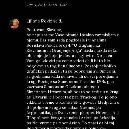
Oct 8, 2007, 4:55:00 PM
Ljiljana Pekić
said…
Postovani Slavene,
ne napusta me Vase pitanje i stalno razmisljam o
njemu. Bas sam sada pogledala i u Analima
Borislava Pekica broj 4, "U traganju za
Elevsinom ili Gradjenje Arga" nasla mozda neko
objasnjenje koje je dosta maglovito. No ja cu
Vam ga izloziti pa cemo videti da li bi to bio
odgovor za tog Ben Simeona. Postoji nekoliko
grafickih prikaza i tu su pobrojani svi Simeoni,
sa godinama kada su ziveli, ali su svi poredjani u
krug. Pocinje sa Simeonom Trackim 1205. g. a
zavrsava Simeonom Gazdom odnosno
Simeonom Utvarnim, ali posto se redjaju u krug
taj Utvarni je i pocetak pre Trackog. To je ono
ciklicno vreme o kome Pekic govori. Medjutim u
II spoljnem krugu se nalazi Noemis, pa
Argonautika, pa Sve-vreme pa opet Noemis. A u
III spoljnem krugu se nalazi Arion, pa Arkadija,
pa Ne-vreme pa opet Arion. To znaci da bi taj
Ben Simeon mogao da postoji u tom Sve-