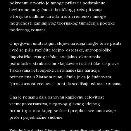
pokrenut, otvorio je mnoge prilaze i podstaknuo
bezbrojne mogućnosti kritičkog preistpitivanja
istorijske sudbine naroda, a istovremeno i mnoge
mogućnosti zanimljivog teorijskog tumačenja poetike
modernog romana.
O njegovim unutrašnjim slojevima ideja mogle bi se pisati,
i već se pišu, različite idejno-estetske, antropološke,
lingvističke, etnografske, socijalno-ekonomske,
psihološke, strukturalno-književne i stilističke rasprave.
Takozvana retrospektiva romaneskna naracija,
primenjena u Zlatnom runu, učnila je da je čudnovata
“prostornost vremena” postala središnji oslonac romana.
Ona je romanu dala osnovnu književnu celovitost
vremeprostranstva, njegovog glavnog idejnog
hronotopa, oko kojeg se šire i prepliću sve unutrašnje
priče i pojedinačne sudbine.
Zajednička deviza Njegovana – porodica, posed, prošlost