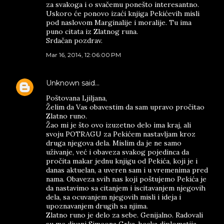
za svakoga i o svačemu ponešto interesantno.
Uskoro će ponovo izaći knjiga Pekićevih misli
pod naslovom Marginalije i moralije. Tu ima
puno citata iz Zlatnog runa.
Srdačan pozdrav.
Mar 16, 2014, 12:06:00 PM
Unknown
said…
Poštovana Ljiljana,
Želim da Vas obavestim da sam upravo pročitao
Zlatno runo.
Žao mi je što ovo izuzetno delo ima kraj, ali
svoju POTRAGU za Pekićem nastavljam kroz
druga njegova dela. Mislim da je ne samo
uživanje, već i obaveza svakog pojedinca da
pročita makar jednu knjigu od Pekića, koji je i
danas aktuelan, a uveren sam i u vremenima pred
nama. Obaveza svih nas koji poštujemo Pekića je
da nastavimo sa citanjem i iscitavanjem njegovih
dela, sa ocuvanjem njegovih misli i ideja i
upoznavanjem drugih sa njima.
Zlatno runo je delo za sebe. Genijalno. Radovali