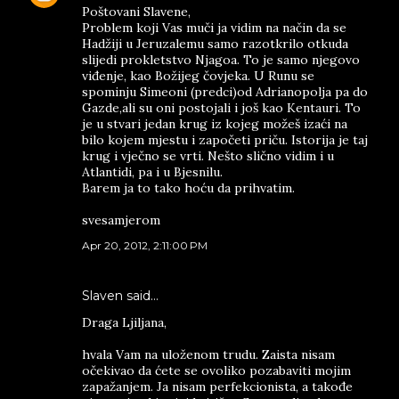
Poštovani Slavene,
Problem koji Vas muči ja vidim na način da se
Hadžiji u Jeruzalemu samo razotkrilo otkuda
slijedi prokletstvo Njagoa. To je samo njegovo
viđenje, kao Božijeg čovjeka. U Runu se
spominju Simeoni (predci)od Adrianopolja pa do
Gazde,ali su oni postojali i još kao Kentauri. To
je u stvari jedan krug iz kojeg možeš izaći na
bilo kojem mjestu i započeti priču. Istorija je taj
krug i vječno se vrti. Nešto slično vidim i u
Atlantidi, pa i u Bjesnilu.
Barem ja to tako hoću da prihvatim.
svesamjerom
Apr 20, 2012, 2:11:00 PM
Slaven said…
Draga Ljiljana,
hvala Vam na uloženom trudu. Zaista nisam
očekivao da ćete se ovoliko pozabaviti mojim
zapažanjem. Ja nisam perfekcionista, a takođe