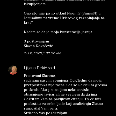
iskupljenjem.
Ono što nije jasno otkud NoemiS (SimeoN) u
Jerusalimu za vreme Hristovog razapinjanja na
krst?
Nadam se da je moja konstatacija jasnija.
S poštovanjem
Slaven Kovačević
Oct 8, 2007, 11:37:00 AM
Ljiljana Pekić
said…
Postovani Slavene,
sada sam sasvim zbunjena. Ocigledno da moja
pretpostavka nije tacna, i da se Pekicu ta greska
potkrala. Ako pronadjem neko suvislo
objasnjenje javicu, ali ne verujem da ga ima.
Cestitam Vam na pazljivom citanju. To ce biti
poslastica za neke ljude koji analiziraju Zlatno
runo. Alal Vam vera.
Srdacno Vas pozdravljam.