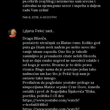
ps.otkrih ovaj blog,i neizmerno sam srecna i
zahvalna na njemu,puno srece i uspeha u daljem
radu Vam zelim!
Feb 6, 2016, 4:45:00 PM
Ljiljana Pekić
said…
Dragu SSaviču,
postaćete stručnjak za Zlatno runo. Koliko god
puta ga čitam uvek nađem po nešto novo što
ranije nisam zapazila. Ono što je takođe
zanimljivo je pronalaziti citate nekih filozofa,
koji se daju onako uzgred ne navodeći odakle i
od koga je uzeto. Stvarno je to delo prava
riznica. Blago nama da je postojao jedan tako
nadmoćan um kao što je Pekić koji nam je
ostavio tako mnogo.
Predlažem da pogledate youtube priloge sa
simpozijuma Matice srpske Crne Gore, između
ostalih i prof. dr Bogoljuba Šijakovića "Etika,
poetika, politika I i II deo
https://www.youtube.com/watch?
v=lre6n6H4MoI
https://www.youtube.com/watch?