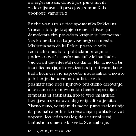
mi, siguran sam, doneti jos puno novih
zadovoljstava, ali prvo jos jednom Kako
upokojiti vampira :)
By the way, sto se tice spomenika Pekicu na
Vracaru, bilo je krajnje vreme, a histerija
demokrata tim povodom krajnje je licemerna i
Vas komentar na to je vise nego na mestu.
Misljenja sam da bi Pekic, posto je vrlo
racionalno mislio o politickim pitanjima,
podrzao ovu "transformaciju" Aleksankadra
Vucica od devedesetih do danas. Naravno da tu
ima i licemerja, ali ocekivati od politicara da ne
budu licemerni je naprosto iracionalno. Ono sto
je bitno je da pocnemo politicare da
posmatramo kroz njihovo prakticno delovanje,
a ne samo na osnovu nekih licnih impresija i
simpatija ili antipatija, sto je vrlo infantilno.
Izvinjavam se na ovoj digresiji, ali ko je citao
Zlatno runo, verujem da moze puno racionalnije
da posmatra politicka desavanja i politicki zivot
uopste. Jos jedan razlog da se uroni u taj
fantasticni simeonski svet... Sve najbolje.
Mar 3, 2016, 12:32:00 PM