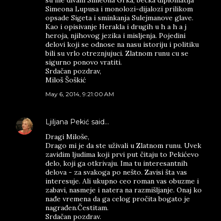
su me divani Simeona Grka, becka diplomatija
Simeona Lupusa i monolozi-dijalozi prilikom
opsade Sigeta i sminkanja Sulejmanove glave.
Kao i opisivanje Herakla i drugih u h a h a j
heroja, njihovog jezika i misljenja. Pojedini
delovi koji se odnose na nasu istoriju i politiku
bili su vrlo otreznjujuci. Zlatnom runu cu se
sigurno ponovo vratiti.
Srdačan pozdrav,
Miloš Šoškić
May 6, 2014, 9:21:00 AM
Ljiljana Pekić
said…
Dragi Miloše,
Drago mi je da ste uživali u Zlatnom runu. Uvek
zavidim ljudima koji prvi put čitaju to Pekićevo
delo, koji ga otkrivaju. Ima tu interesantnih
delova - za svakoga po nešto. Zavisi šta vas
interesuje. Ali ukupno ceo roman vas obuzme i
zabavi, nasmeje i natera na razmišljanje. Onaj ko
nađe vremena da ga celog pročita bogato je
nagrađen.Čestitam.
Srdačan pozdrav.