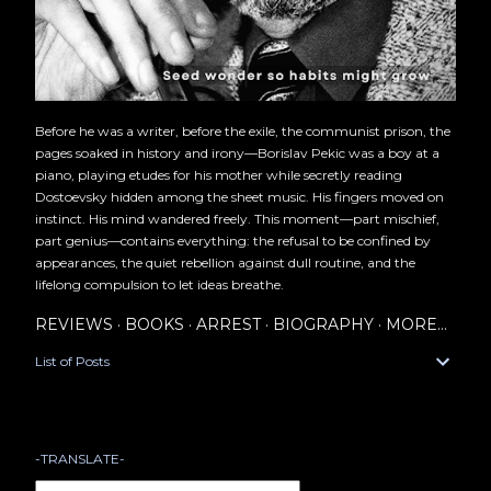
Before he was a writer, before the exile, the communist prison, the
pages soaked in history and irony—Borislav Pekic was a boy at a
piano, playing etudes for his mother while secretly reading
Dostoevsky hidden among the sheet music. His fingers moved on
instinct. His mind wandered freely. This moment—part mischief,
part genius—contains everything: the refusal to be confined by
appearances, the quiet rebellion against dull routine, and the
lifelong compulsion to let ideas breathe.
REVIEWS
BOOKS
ARREST
BIOGRAPHY
MORE…
List of Posts
-TRANSLATE-