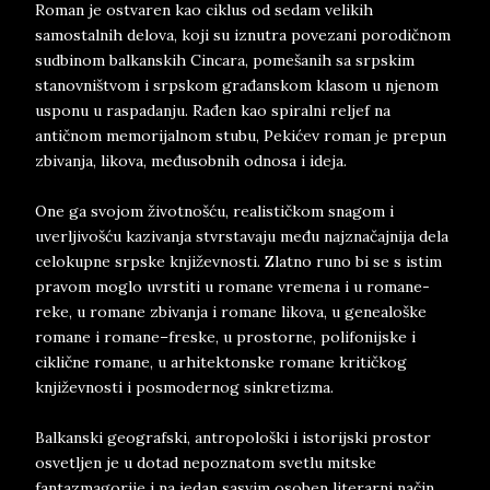
Roman je ostvaren kao ciklus od sedam velikih
samostalnih delova, koji su iznutra povezani porodičnom
sudbinom balkanskih Cincara, pomešanih sa srpskim
stanovništvom i srpskom građanskom klasom u njenom
usponu u raspadanju. Rađen kao spiralni reljef na
antičnom memorijalnom stubu, Pekićev roman je prepun
zbivanja, likova, međusobnih odnosa i ideja.
One ga svojom životnošću, realističkom snagom i
uverljivošću kazivanja stvrstavaju među najznačajnija dela
celokupne srpske književnosti. Zlatno runo bi se s istim
pravom moglo uvrstiti u romane vremena i u romane-
reke, u romane zbivanja i romane likova, u genealoške
romane i romane–freske, u prostorne, polifonijske i
ciklične romane, u arhitektonske romane kritičkog
književnosti i posmodernog sinkretizma.
Balkanski geografski, antropološki i istorijski prostor
osvetljen je u dotad nepoznatom svetlu mitske
fantazmagorije i na jedan sasvim osoben literarni način