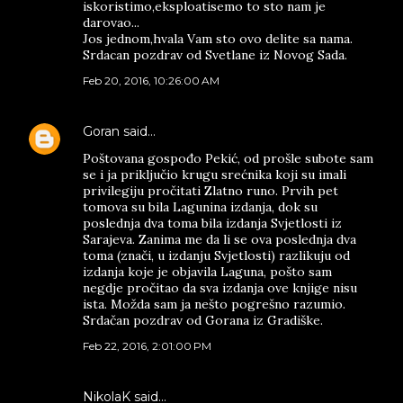
iskoristimo,eksploatisemo to sto nam je
darovao...
Jos jednom,hvala Vam sto ovo delite sa nama.
Srdacan pozdrav od Svetlane iz Novog Sada.
Feb 20, 2016, 10:26:00 AM
Goran
said…
Poštovana gospođo Pekić, od prošle subote sam
se i ja priključio krugu srećnika koji su imali
privilegiju pročitati Zlatno runo. Prvih pet
tomova su bila Lagunina izdanja, dok su
poslednja dva toma bila izdanja Svjetlosti iz
Sarajeva. Zanima me da li se ova poslednja dva
toma (znači, u izdanju Svjetlosti) razlikuju od
izdanja koje je objavila Laguna, pošto sam
negdje pročitao da sva izdanja ove knjige nisu
ista. Možda sam ja nešto pogrešno razumio.
Srdačan pozdrav od Gorana iz Gradiške.
Feb 22, 2016, 2:01:00 PM
NikolaK said…