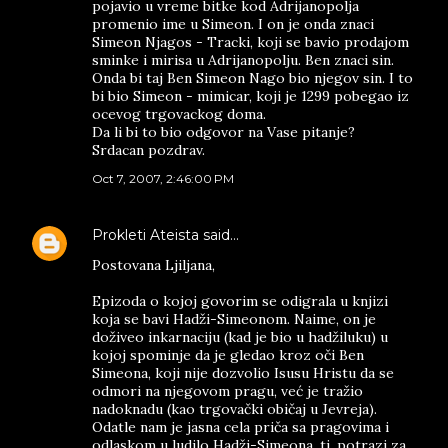
pojavio u vreme bitke kod Adrijanopolja
promenio ime u Simeon. I on je onda znaci
Simeon Njagos - Tracki, koji se bavio prodajom
sminke i mirisa u Adrijanopolju. Ben znaci sin.
Onda bi taj Ben Simeon Nago bio njegov sin. I to
bi bio Simeon - mimicar, koji je 1299 pobegao iz
ocevog trgovackog doma.
Da li bi to bio odgovor na Vase pitanje?
Srdacan pozdrav.
Oct 7, 2007, 2:46:00 PM
Prokleti Ateista
said…
Postovana Ljiljana,
Epizоda o kojoj govorim se odigrala u knjizi
koja se bavi Hadži-Simeonom. Naime, on je
doživeo inkarnaciju (kad je bio u hadžiluku) u
kojoj spominje da je gledao kroz oči Ben
Simeona, koji nije dozvolio Isusu Hristu da se
odmori na njegovom pragu, već je tražio
nadoknadu (kao trgovački običaj u Jevreja).
Odatle nam je jasna cela priča sa pragovima i
odlaskom u ludilo Hadži-Simeona, tj. potrazi za