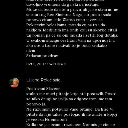
dovoljno vremena da ga skroz iscitaju.
Moze da bude da ste u pravu, ali ja se stvarno ne
secam tog Ben Simeona Naga, no posto sada
ponovo citam celo Zlatno runo u vezi sa
Pekicevim beleskama, mozda cu na to i da
naidjem. Medjutim ima onih koji su skorije citali
taj roman pa ce se oni mozda i setiti tog detalja.
U svakom slucaju cestitam Vam na upornosti a
ako ste u tome i uzivali to je onda svakako
divno.
Srdacan pozdrav.
Oct 5, 2007, 5:42:00 PM
Ljiljana Pekić
said…
Postovani Slavene,
stalno me muci pitanje koje ste postavili. Posto
se niko drugi ne javlja sa odgovorom, moram
ponovo ja.
Ne razumem potpuno Vase pitanje. Da li se Vi
pitate da li je takav postojao ili ne znate u kojoj
je vezi sa Noemisom?
Kolko se ja secam i razumem Noemis je cim se