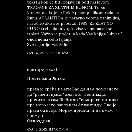
tekstu koji će biti objavljen pod naslovom
TRAGANE ZA ZLATNIM RUNOM. To su
komentari koje je Pekić pisao prilikom rada na
Runu. ATLANTIDA je naravno veoma zanimljiva,
naročito ako ste pročitali 1999. Za ZLATNO
RUNO treba da odvojite više vremena ali se
isplati. Važno je početi a kada Vas knjiga "uhvati"
onda nema odustajanja.
Sve najbolje Vaš želim.
Oct 14, 2015, 2:31:00 PM
викторија said…
Поштована Љиљо,
права је срећа имати Вас да нам помогнете
да "рашчивијамо" златног Пекића.Да,
прочитала сам 1999. али ћу морати поново
пре него што започнем Атлантиду. Ово је
права одисеја. Морам признати да имам
трему :)
Отпоздрав
Oct 15, 2015, 11:17:00 AM