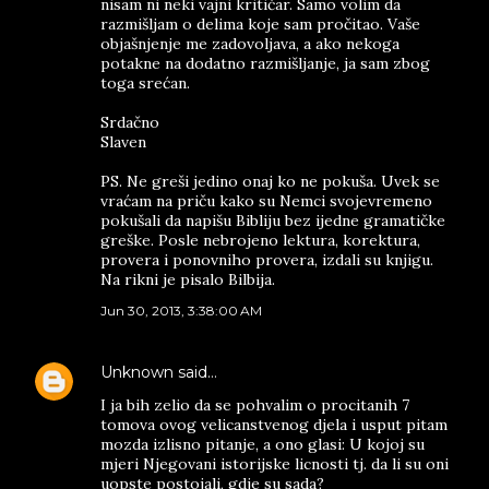
nisam ni neki vajni kritičar. Samo volim da
razmišljam o delima koje sam pročitao. Vaše
objašnjenje me zadovoljava, a ako nekoga
potakne na dodatno razmišljanje, ja sam zbog
toga srećan.
Srdačno
Slaven
PS. Ne greši jedino onaj ko ne pokuša. Uvek se
vraćam na priču kako su Nemci svojevremeno
pokušali da napišu Bibliju bez ijedne gramatičke
greške. Posle nebrojeno lektura, korektura,
provera i ponovniho provera, izdali su knjigu.
Na rikni je pisalo Bilbija.
Jun 30, 2013, 3:38:00 AM
Unknown
said…
I ja bih zelio da se pohvalim o procitanih 7
tomova ovog velicanstvenog djela i usput pitam
mozda izlisno pitanje, a ono glasi: U kojoj su
mjeri Njegovani istorijske licnosti tj. da li su oni
uopste postojali, gdje su sada?