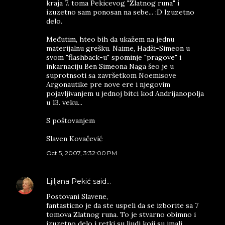
kraja 7. toma Pekicevog "Zlatnog runa" i
izuzetno sam ponosan na sebe... :D Izuzetno
delo.
Međutim, hteo bih da ukažem na jednu
materijalnu grešku. Naime, Hadži-Simeon u
svom "flashback-u" spominje "pragove" i
inkarnaciju Ben Simeona Naga šeo je u
suprotnsoti sa završetkom Noemisove
Argonautike pre nove ere i njegovim
pojavljivanjem u jednoj bitci kod Andrijanopolja
u 13. veku...
S poštovanjem
Slaven Kovačević
Oct 5, 2007, 3:32:00 PM
Ljiljana Pekić
said…
Postovani Slavene,
fantasticno je da ste uspeli da se izborite sa 7
tomova Zlatnog runa. To je stvarno obimno i
izuzetno delo i retki su ljudi koji su imali