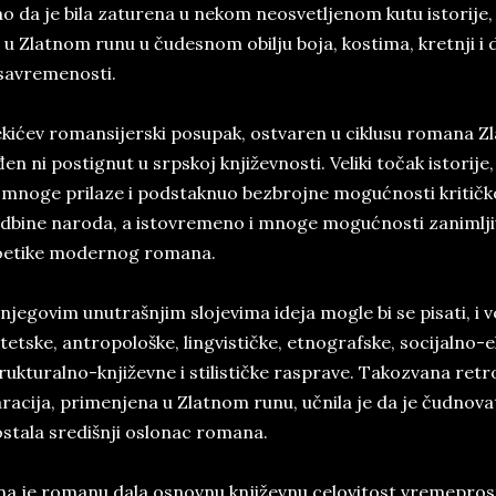
o da je bila zaturena u nekom neosvetljenom kutu istorije,
 u Zlatnom runu u čudesnom obilju boja, kostima, kretnji i da
savremenosti.
kićev romansijerski posupak, ostvaren u ciklusu romana Zla
đen ni postignut u srpskoj književnosti. Veliki točak istorije,
 mnoge prilaze i podstaknuo bezbrojne mogućnosti kritičkog
dbine naroda, a istovremeno i mnoge mogućnosti zanimlj
oetike modernog romana.
njegovim unutrašnjim slojevima ideja mogle bi se pisati, i ve
tetske, antropološke, lingvističke, etnografske, socijalno
rukturalno-književne i stilističke rasprave. Takozvana re
racija, primenjena u Zlatnom runu, učnila je da je čudno
stala središnji oslonac romana.
a je romanu dala osnovnu književnu celovitost vremepros