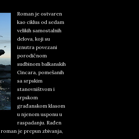
Roman je ostvaren
kao ciklus od sedam
velikih samostalnih
delova, koji su
iznutra povezani
porodičnom
sudbinom balkanskih
Cincara, pomešanih
sa srpskim
stanovništvom i
srpskom
građanskom klasom
u njenom usponu u
raspadanju. Rađen
 roman je prepun zbivanja,