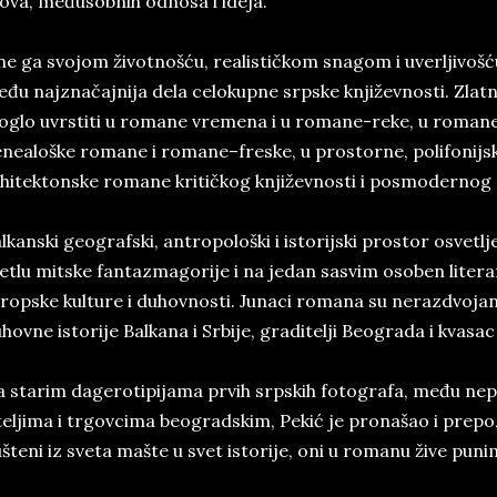
kova, međusobnih odnosa i ideja.
e ga svojom životnošću, realističkom snagom i uverljivošć
đu najznačajnija dela celokupne srpske književnosti. Zlatn
glo uvrstiti u romane vremena i u romane-reke, u romane 
nealoške romane i romane–freske, u prostorne, polifonijsk
hitektonske romane kritičkog književnosti i posmodernog 
lkanski geografski, antropološki i istorijski prostor osvet
etlu mitske fantazmagorije i na jedan sasvim osoben litera
ropske kulture i duhovnosti. Junaci romana su nerazdvojan d
hovne istorije Balkana i Srbije, graditelji Beograda i kvasa
 starim dagerotipijama prvih srpskih fotografa, među ne
teljima i trgovcima beogradskim, Pekić je pronašao i prepoz
šteni iz sveta mašte u svet istorije, oni u romanu žive pu