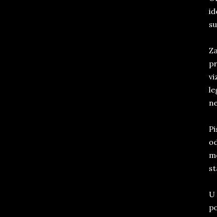
id
su
Za
pr
vi
le
ne
Pi
od
mo
st
U 
po