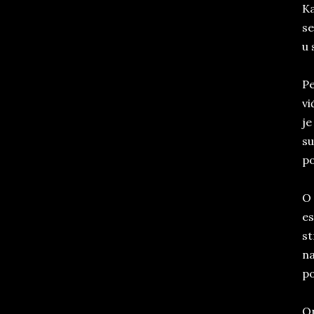
Ka
se
u 
Pe
vi
je
su
p
O 
es
st
na
po
On