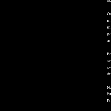
li
On
me
mo
ge
ar
Ba
sv
ev
du
Na
ži
Pu