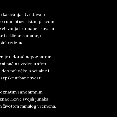
u kazivanja stvrstavaju
o runo bi se s istim pravom
zbivanja i romane likova, u
e i ciklične romane, u
sinkretizma.
ljen je u dotad nepoznatom
rni način uveden u sferu
eo političke, socijalne i
c srpske urbane svesti.
poznatim i anonimnim
nao likove svojih junaka.
nim životom minulog vremena.