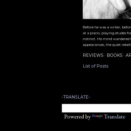
Before he was a writer, befo
at a piano, playing etudes f
instinct. His mind wandered 
appearances, the quiet rebell
REVIEWS
BOOKS
A
List of Posts
-TRANSLATE-
Powered by
Translate