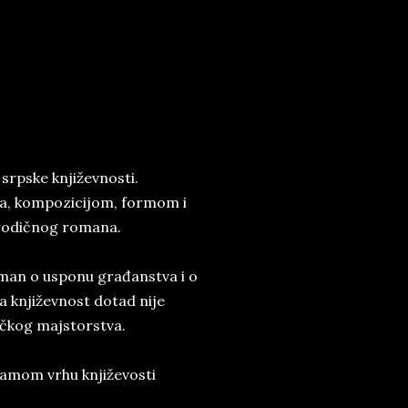
 srpske književnosti.
a, kompozicijom, formom i
porodičnog romana.
roman o usponu građanstva i o
 književnost dotad nije
dačkog majstorstva.
 samom vrhu književosti