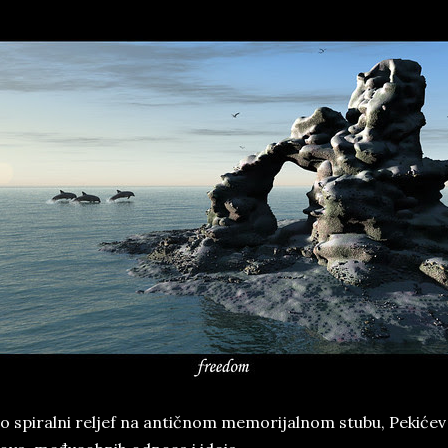
o spiralni reljef na antičnom memorijalnom stubu, Pekićev