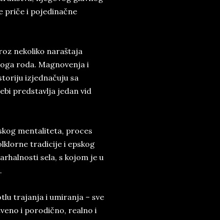
e priče i pojedinačne
roz nekoliko naraštaja
avoga roda. Magnovenja i
storiju izjednačuju sa
bi predstavlja jedan vid
pskog mentaliteta, proces
lklorne tradicije i epskog
arhalnosti sela, s kojom je u
.
lu trajanja i umiranja – sve
tveno i porodično, realno i