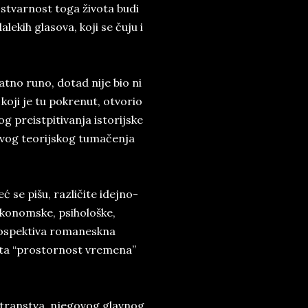
 stvarnost toga života budi
lekih glasova, koji se čuju i
tno runo, dotad nije bio ni
 koji je tu pokrenut, otvorio
 preistpitivanja istorijske
ivog teorijskog tumačenja
ć se pišu, različite idejno-
-ekonomske, psihološke,
trospektiva romaneskna
vata “prostornost vremena”
transtva, njegovog glavnog