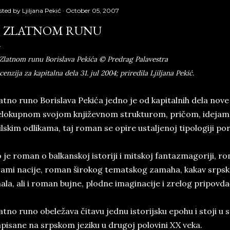
sted by
Ljiljana Pekić
October 05, 2007
 ZLATNOM RUNU
Zlatnom runu Borislava Pekića © Predrag Palavestra
cenzija za kapitalna dela 31. jul 2004; priredila Ljiljana Pekić.
atno runo Borislava Pekića jedno je od kapitalnih dela nove
lokupnom svojom književnom strukturom, pričom, idejam
ilskim odlikama, taj roman se opire ustaljenoj tipologiji 
 je roman o balkanskoj istoriji i mitskoj fantazmagoriji, 
ami nacije, roman širokog tematskog zamaha, kakav srpska
ala, ali i roman bujne, plodne imaginacije i zrelog pripov
atno runo obeležava čitavu jednu istorijsku epohu i stoji u
pisane na srpskom jeziku u drugoj polovini XX veka.