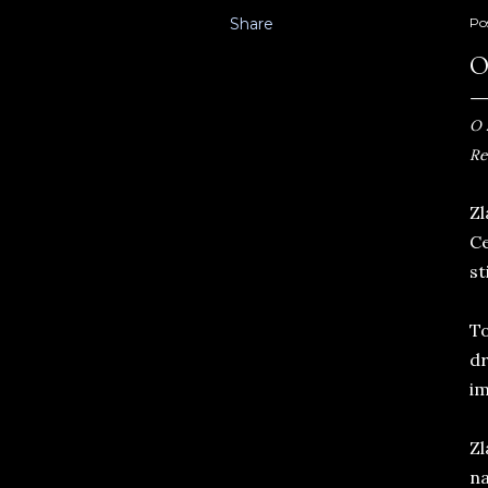
Share
Po
O
O 
Re
Zl
Ce
st
To
dr
im
Zl
na