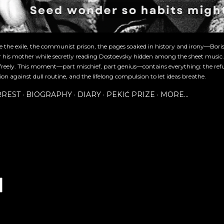
re the exile, the communist prison, the pages soaked in history and irony—Bori
or his mother while secretly reading Dostoevsky hidden among the sheet music
freely. This moment—part mischief, part genius—contains everything: the refu
ion against dull routine, and the lifelong compulsion to let ideas breathe.
RREST
BIOGRAPHY
DIARY
PEKIĆ PRIZE
MORE…