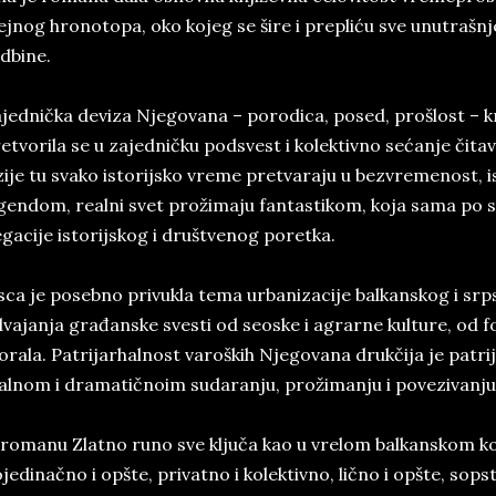
ejnog hronotopa, oko kojeg se šire i prepliću sve unutrašnj
dbine.
jednička deviza Njegovana – porodica, posed, prošlost – k
etvorila se u zajedničku podsvest i kolektivno sećanje čit
zije tu svako istorijsko vreme pretvaraju u bezvremenost, i
gendom, realni svet prožimaju fantastikom, koja sama po se
gacije istorijskog i društvenog poretka.
sca je posebno privukla tema urbanizacije balkanskog i sr
vajanja građanske svesti od seoske i agrarne kulture, od fo
rala. Patrijarhalnost varoških Njegovana drukčija je patrij
alnom i dramatičnoim sudaranju, prožimanju i povezivanju
romanu Zlatno runo sve ključa kao u vrelom balkanskom kot
jedinačno i opšte, privatno i kolektivno, lično i opšte, sops