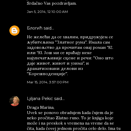
Srdačno Vas pozdravljam.
Jan 5, 2014, 12:10:00 AM
Блогић
said…
Не желећи да се хвалим, придружујем се
љубитељима ''Златног руна''. Имала сам
задовољство да прочитам овај роман '92.
или '93. Још ми се враћају неке
најупечатљивије сцене и речи: ''Оно што
даје живот, живот и узима'', и
драматизовани делови из
''Корешподенције''.
Mar 15, 2014, 3:57:00 PM
Ljiljana Pekić
said…
Draga Marina,
Uvek se ponovo obradujem kada čujem da je
neko pročitao Zlatno runo. To je knjiga koje
može i na preskok s vremena na vreme da se
čita, kada čovej jednom pročita celo delo. Ima tu