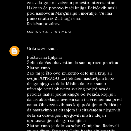
za svakoga i o svačemu ponešto interesantno.
Uskoro će ponovo izaći knjiga Pekićevih misli
pod naslovom Marginalije i moralije. Tu ima
puno citata iz Zlatnog runa.
Srdačan pozdrav.
Mar 16, 2014, 12:06:00 PM
Unknown
said…
Poštovana Ljiljana,
Želim da Vas obavestim da sam upravo pročitao
Zlatno runo.
Žao mi je što ovo izuzetno delo ima kraj, ali
svoju POTRAGU za Pekićem nastavljam kroz
druga njegova dela. Mislim da je ne samo
uživanje, već i obaveza svakog pojedinca da
pročita makar jednu knjigu od Pekića, koji je i
danas aktuelan, a uveren sam i u vremenima pred
nama. Obaveza svih nas koji poštujemo Pekića je
da nastavimo sa citanjem i iscitavanjem njegovih
dela, sa ocuvanjem njegovih misli i ideja i
upoznavanjem drugih sa njima.
Zlatno runo je delo za sebe. Genijalno. Radovali