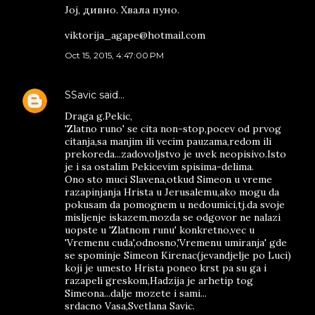
Јој, дивно. Хвала пуно.
viktorija_agape@hotmail.com
Oct 15, 2015, 4:47:00 PM
SSavic
said…
Draga g.Pekic,
'Zlatno runo' se cita non-stop,pocev od prvog
citanja,sa manjim ili vecim pauzama,redom ili
prekoreda...zadovoljstvo je uvek neopisivo.Isto
je i sa ostalim Pekicevim spisima-delima.
Ono sto muci Slavena,otkud Simeon u vreme
razapinjanja Hrista u Jerusalemu,ako mogu da
pokusam da pomognem u nedoumici,tj.da svoje
misljenje iskazem,mozda se odgovor ne nalazi
uopste u 'Zlatnom runu' konkretno,vec u
'Vremenu cuda',odnosno,'Vremenu umiranja' gde
se spominje Simeon Kirenac(jevandjelje po Luci)
koji je umesto Hrista poneo krst pa su ga i
razapeli greskom,Hadzija je arhetip tog
Simeona...dalje mozete i sami...
srdacno Vasa,Svetlana Savic.