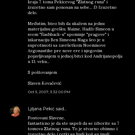
kraja 7. toma Pekicevog "Zlatnog runa" i
izuzetno sam ponosan na sebe... :D Izuzetno
delo.
Međutim, hteo bih da ukažem na jednu
materijalnu grešku. Naime, Hadži-Simeon u
svom "flashback-u" spominje "pragove" i
inkarnaciju Ben Simeona Naga šeo je u
suprotnsoti sa završetkom Noemisove
Argonautike pre nove ere i njegovim
pojavljivanjem u jednoj bitci kod Andrijanopolja
u 13. veku...
S poštovanjem
Slaven Kovačević
Oct 5, 2007, 3:32:00 PM
Ljiljana Pekić
said…
Postovani Slavene,
fantasticno je da ste uspeli da se izborite sa 7
tomova Zlatnog runa. To je stvarno obimno i
izuzetno delo i retki su ljudi koji su imali