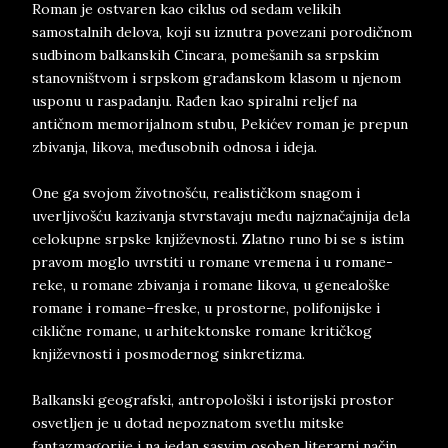
Roman je ostvaren kao ciklus od sedam velikih
samostalnih delova, koji su iznutra povezani porodičnom
sudbinom balkanskih Cincara, pomešanih sa srpskim
stanovništvom i srpskom građanskom klasom u njenom
usponu u raspadanju. Rađen kao spiralni reljef na
antičnom memorijalnom stubu, Pekićev roman je prepun
zbivanja, likova, međusobnih odnosa i ideja.
One ga svojom životnošću, realističkom snagom i
uverljivošću kazivanja stvrstavaju među najznačajnija dela
celokupne srpske književnosti. Zlatno runo bi se s istim
pravom moglo uvrstiti u romane vremena i u romane-
reke, u romane zbivanja i romane likova, u genealoške
romane i romane–freske, u prostorne, polifonijske i
ciklične romane, u arhitektonske romane kritičkog
književnosti i posmodernog sinkretizma.
Balkanski geografski, antropološki i istorijski prostor
osvetljen je u dotad nepoznatom svetlu mitske
fantazmagorije i na jedan sasvim osoben literarni način