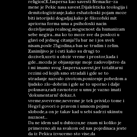
religion',K.Jaspersa kao savesti Nemacke-za
mene je Pekic nasa savest.Dijalekticka teologija i
demitologiziranje,kako eshatoloski pojam moze
biti istorijski dogadjaj,kako je filozofski mit
apriorna forma uma a psiholoski nacin
dozivljavanja realnog,mogucnost da humanizam
sebe negira...ma ko to moze sve da poslozi u
glavi od jednog citanja?Ja bar ne i jos uvek
nisam,posle 25godina,a bas se trudim i zelim.
Zanimljivo je i cuti kako su drugi to
doziveli,uzeti u obzir vreme i prostor,kada i
gde...mozda je objasnjenje moje zadovoljstvo da
i mi imamo svog Jaspersa,savest,jer totalitarni
rezimi od kojih smo stradali i gde se to
stradanje nazvalo zivotom,ponizenje pobedom a
ljudsko zlo-dobrim i gde se to uporno i dalje
pokusava,radi ravnoteze u umu je vazno imati
'dokumentarni' dokaz.A
vreme,svevreme,nevreme je tek privid,o tome i
Hegel govori o pravom i umnom pojmu
slobode,a on je takav kad u sebi sadrzi ukinutu
nuznost...
Da ne idem sad u dubiozu,ne znam ni koliko je
primereno,ali na svakom od nas pojedinaca jeste
da iz Pekica izvucemo sto vise,da