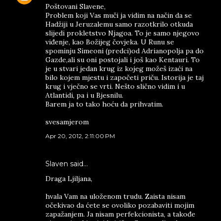
Poštovani Slavene,
Problem koji Vas muči ja vidim na način da se
Hadžiji u Jeruzalemu samo razotkrilo otkuda
slijedi prokletstvo Njagoa. To je samo njegovo
viđenje, kao Božijeg čovjeka. U Runu se
spominju Simeoni (predci)od Adrianopolja pa do
Gazde,ali su oni postojali i još kao Kentauri. To
je u stvari jedan krug iz kojeg možeš izaći na
bilo kojem mjestu i započeti priču. Istorija je taj
krug i vječno se vrti. Nešto slično vidim i u
Atlantidi, pa i u Bjesnilu.
Barem ja to tako hoću da prihvatim.
svesamjerom
Apr 20, 2012, 2:11:00 PM
Slaven said…
Draga Ljiljana,
hvala Vam na uloženom trudu. Zaista nisam
očekivao da ćete se ovoliko pozabaviti mojim
zapažanjem. Ja nisam perfekcionista, a takođe