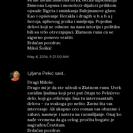
su me divani Simeona Grka, becka diplomatija
Simeona Lupusa i monolozi-dijalozi prilikom
opsade Sigeta i sminkanja Sulejmanove glave.
Kao i opisivanje Herakla i drugih u h a h a j
heroja, njihovog jezika i misljenja. Pojedini
delovi koji se odnose na nasu istoriju i politiku
bili su vrlo otreznjujuci. Zlatnom runu cu se
sigurno ponovo vratiti.
Srdačan pozdrav,
Miloš Šoškić
May 6, 2014, 9:21:00 AM
Ljiljana Pekić
said…
Dragi Miloše,
Drago mi je da ste uživali u Zlatnom runu. Uvek
zavidim ljudima koji prvi put čitaju to Pekićevo
delo, koji ga otkrivaju. Ima tu interesantnih
delova - za svakoga po nešto. Zavisi šta vas
interesuje. Ali ukupno ceo roman vas obuzme i
zabavi, nasmeje i natera na razmišljanje. Onaj ko
nađe vremena da ga celog pročita bogato je
nagrađen.Čestitam.
Srdačan pozdrav.