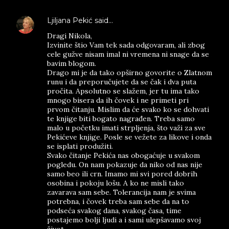
Ljiljana Pekić
said…
Dragi Nikola,
Izvinite štio Vam tek sada odgovaram, ali zbog
cele gužve nisam imal ni vremena ni snage da se
bavim blogom.
Drago mi je da tako opširno govorite o Zlatnom
runu i da preporučujete da se čak i dva puta
pročita. Apsolutno se slažem, jer tu ima tako
mnogo bisera da ih čovek i ne primeti pri
prvom čitanju. Mislim da će svako ko se dohvati
te knjige biti bogato nagrađen. Treba samo
malo u početku imati strpljenja, što važi za sve
Pekićeve knjige. Posle se vežete za likove i onda
se isplati produžiti.
Svako čitanje Pekića nas obogaćuje u svakom
pogledu. On nam pokazuje da niko od nas nije
samo beo ili crn. Imamo mi svi pored dobrih
osobina i pokoju lošu. A ko ne misli tako
zavarava sam sebe. Tolerancija nam je svima
potrebna, i čovek treba sam sebe da na to
podseća svakog dana, svakog časa, time
postajemo bolji ljudi a i sami ulepšavamo svoj