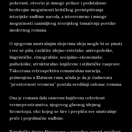
pokrenut, otvorio je mnoge prilaze i podstaknuo
bezbrojne mogućnosti kritičkog preistpitivanja
istorijske sudbine naroda, a istovremeno i mnoge
mogućnosti zanimljivog teorijskog tumačenja poetike
modernog romana.
O njegovim unutrašnjim slojevima ideja mogle bi se pisati,
i već se pišu, različite idejno-estetske, antropološke,
lingvističke, etnografske, socijalno-ekonomske,
psihološke, strukturalno-književne i stilističke rasprave.
Takozvana retrospektiva romaneskna naracija,
primenjena u Zlatnom runu, učnila je da je čudnovata
“prostornost vremena” postala središnji oslonac romana.
Ona je romanu dala osnovnu književnu celovitost
vremeprostranstva, njegovog glavnog idejnog
hronotopa, oko kojeg se šire i prepliću sve unutrašnje
priče i pojedinačne sudbine.
Zajednička deviza Njegovana – porodica, posed, prošlost