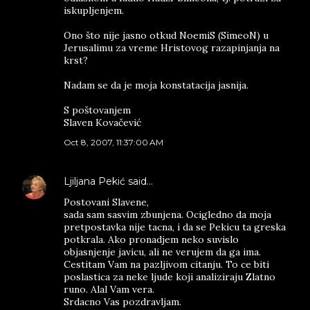
iskupljenjem.
Ono što nije jasno otkud NoemiS (SimeoN) u
Jerusalimu za vreme Hristovog razapinjanja na
krst?
Nadam se da je moja konstatacija jasnija.
S poštovanjem
Slaven Kovačević
Oct 8, 2007, 11:37:00 AM
Ljiljana Pekić
said…
Postovani Slavene,
sada sam sasvim zbunjena. Ocigledno da moja
pretpostavka nije tacna, i da se Pekicu ta greska
potkrala. Ako pronadjem neko suvislo
objasnjenje javicu, ali ne verujem da ga ima.
Cestitam Vam na pazljivom citanju. To ce biti
poslastica za neke ljude koji analiziraju Zlatno
runo. Alal Vam vera.
Srdacno Vas pozdravljam.