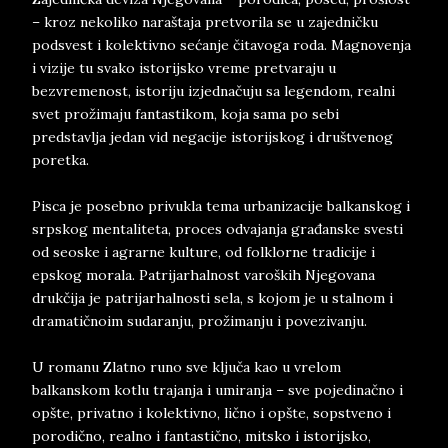
– kroz nekoliko naraštaja pretvorila se u zajedničku
podsvest i kolektivno sećanje čitavoga roda. Magnovenja
i vizije tu svako istorijsko vreme pretvaraju u
bezvremenost, istoriju izjednačuju sa legendom, realni
svet prožimaju fantastikom, koja sama po sebi
predstavlja jedan vid negacije istorijskog i društvenog
poretka.
Pisca je posebno privukla tema urbanizacije balkanskog i
srpskog mentaliteta, proces odvajanja građanske svesti
od seoske i agrarne kulture, od folklorne tradicije i
epskog morala. Patrijarhalnost varoških Njegovana
drukčija je patrijarhalnosti sela, s kojom je u stalnom i
dramatičnoim sudaranju, prožimanju i povezivanju.
U romanu Zlatno runo sve ključa kao u vrelom
balkanskom kotlu trajanja i umiranja – sve pojedinačno i
opšte, privatno i kolektivno, lično i opšte, sopstveno i
porodično, realno i fantastično, mitsko i istorijsko,