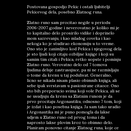
Postovana gospodjo Pekic i ostali ljubitelji
Pekicevog dela, posebno Zlatnog runa.
Zlatno runo sam procitao negde u periodu
2006-2007 godine i neverovatno je koliko mi je
to kapitalno delo prosirilo vidike i doprinelo
mom sazrevanju, i kao mladog coveka i kao
nekoga ko je studirao ekonomiju u to vreme.
Ono sto je zanimljivo kod Pekica i njegovog dela
je sto ljudi koji citaju ozbiljne knjige i koji su
samim tim citali i Pekica, retko uopste i pominju
Zlatno runo. Verovatno delo od 7 tomova
ljudima deluje zastrasujuce, pa ni ne razmisljaju
o tome da krenu u taj poduhvat. Generalno,
licno se nikada nisam plasio obimnih knjiga, ali
sebe ipak svrstavam u pasionirane citaoce. Ono
sto bih preporucio svima koji vole Pekica, ali se
ne usudjuju da krenu sa Zlatnim runom je da
prvo procitaju Argonautiku, odnosno 7 tom, koji
je izdat i kao posebna knjiga. Ja sam tako uradio
i Argonautika mi je puno pomogla da lakse
udjem u Zlatno runo od prvog toma i da
naprosto lakse plovim kroz to obimno delo.
Planiram ponovno citanje Zlatnog runa, koje ce