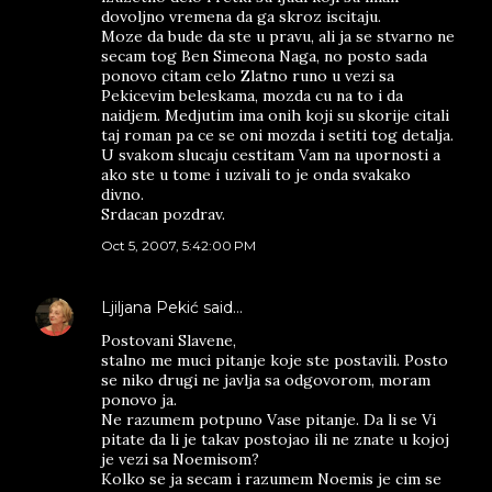
dovoljno vremena da ga skroz iscitaju.
Moze da bude da ste u pravu, ali ja se stvarno ne
secam tog Ben Simeona Naga, no posto sada
ponovo citam celo Zlatno runo u vezi sa
Pekicevim beleskama, mozda cu na to i da
naidjem. Medjutim ima onih koji su skorije citali
taj roman pa ce se oni mozda i setiti tog detalja.
U svakom slucaju cestitam Vam na upornosti a
ako ste u tome i uzivali to je onda svakako
divno.
Srdacan pozdrav.
Oct 5, 2007, 5:42:00 PM
Ljiljana Pekić
said…
Postovani Slavene,
stalno me muci pitanje koje ste postavili. Posto
se niko drugi ne javlja sa odgovorom, moram
ponovo ja.
Ne razumem potpuno Vase pitanje. Da li se Vi
pitate da li je takav postojao ili ne znate u kojoj
je vezi sa Noemisom?
Kolko se ja secam i razumem Noemis je cim se