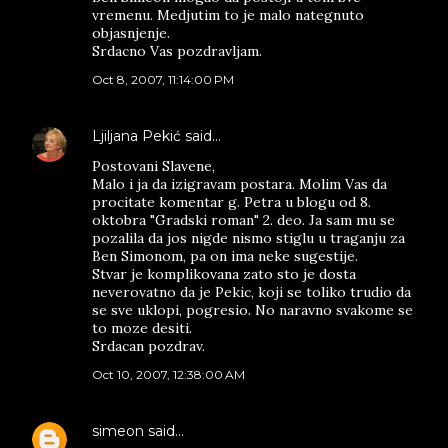
vremenu. Medjutim to je malo nategnuto
objasnjenje.
Srdacno Vas pozdravljam.
Oct 8, 2007, 11:14:00 PM
Ljiljana Pekić
said…
Postovani Slavene,
Malo i ja da izigravam postara. Molim Vas da
procitate komentar g. Petra u blogu od 8.
oktobra "Gradski roman" 2. deo. Ja sam mu se
pozalila da jos nigde nismo stiglu u traganju za
Ben Simonom, pa on ima neke sugestije.
Stvar je komplikovana zato sto je dosta
neverovatno da je Pekic, koji se toliko trudio da
se sve uklopi, pogresio. No naravno svakome se
to moze desiti.
Srdacan pozdrav.
Oct 10, 2007, 12:38:00 AM
simeon
said…