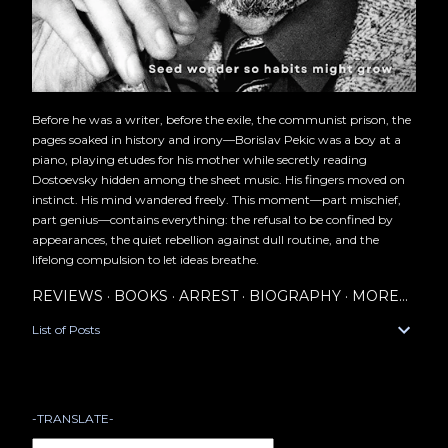
Before he was a writer, before the exile, the communist prison, the
pages soaked in history and irony—Borislav Pekic was a boy at a
piano, playing etudes for his mother while secretly reading
Dostoevsky hidden among the sheet music. His fingers moved on
instinct. His mind wandered freely. This moment—part mischief,
part genius—contains everything: the refusal to be confined by
appearances, the quiet rebellion against dull routine, and the
lifelong compulsion to let ideas breathe.
REVIEWS
BOOKS
ARREST
BIOGRAPHY
MORE…
List of Posts
-TRANSLATE-