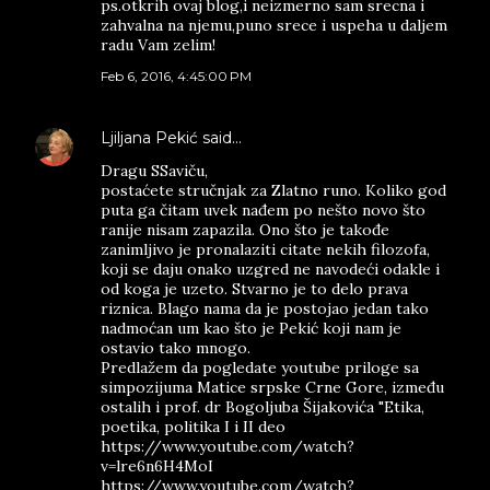
ps.otkrih ovaj blog,i neizmerno sam srecna i
zahvalna na njemu,puno srece i uspeha u daljem
radu Vam zelim!
Feb 6, 2016, 4:45:00 PM
Ljiljana Pekić
said…
Dragu SSaviču,
postaćete stručnjak za Zlatno runo. Koliko god
puta ga čitam uvek nađem po nešto novo što
ranije nisam zapazila. Ono što je takođe
zanimljivo je pronalaziti citate nekih filozofa,
koji se daju onako uzgred ne navodeći odakle i
od koga je uzeto. Stvarno je to delo prava
riznica. Blago nama da je postojao jedan tako
nadmoćan um kao što je Pekić koji nam je
ostavio tako mnogo.
Predlažem da pogledate youtube priloge sa
simpozijuma Matice srpske Crne Gore, između
ostalih i prof. dr Bogoljuba Šijakovića "Etika,
poetika, politika I i II deo
https://www.youtube.com/watch?
v=lre6n6H4MoI
https://www.youtube.com/watch?