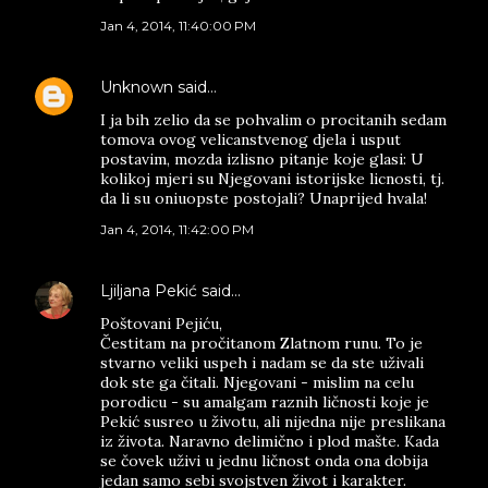
Jan 4, 2014, 11:40:00 PM
Unknown
said…
I ja bih zelio da se pohvalim o procitanih sedam
tomova ovog velicanstvenog djela i usput
postavim, mozda izlisno pitanje koje glasi: U
kolikoj mjeri su Njegovani istorijske licnosti, tj.
da li su oniuopste postojali? Unaprijed hvala!
Jan 4, 2014, 11:42:00 PM
Ljiljana Pekić
said…
Poštovani Pejiću,
Čestitam na pročitanom Zlatnom runu. To je
stvarno veliki uspeh i nadam se da ste uživali
dok ste ga čitali. Njegovani - mislim na celu
porodicu - su amalgam raznih ličnosti koje je
Pekić susreo u životu, ali nijedna nije preslikana
iz života. Naravno delimično i plod mašte. Kada
se čovek uživi u jednu ličnost onda ona dobija
jedan samo sebi svojstven život i karakter.