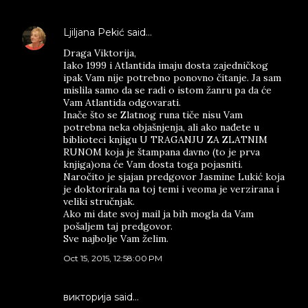
Ljiljana Pekić
said…
Draga Viktorija,
Iako 1999 i Atlantida imaju dosta zajedničkog
ipak Vam nije potrebno ponovno čitanje. Ja sam
mislila samo da se radi o istom žanru pa da će
Vam Atlantida odgovarati.
Inače što se Zlatnog runa tiče nisu Vam
potrebna neka objašnjenja, ali ako nađete u
biblioteci knjigu U TRAGANJU ZA ZLATNIM
RUNOM koja je štampana davno (to je prva
knjiga)ona će Vam dosta toga pojasniti.
Naročito je sjajan predgovor Jasmine Lukić koja
je doktorirala na toj temi i veoma je verzirana i
veliki stručnjak.
Ako mi date svoj mail ja bih mogla da Vam
pošaljem taj predgovor.
Sve najbolje Vam želim.
Oct 15, 2015, 12:58:00 PM
викторија said…