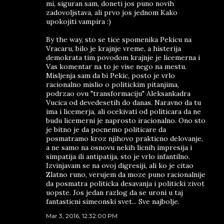
mi, siguran sam, doneti jos puno novih
zadovoljstava, ali prvo jos jednom Kako
upokojiti vampira :)
By the way, sto se tice spomenika Pekicu na
Vracaru, bilo je krajnje vreme, a histerija
demokrata tim povodom krajnje je licemerna i
Vas komentar na to je vise nego na mestu.
Misljenja sam da bi Pekic, posto je vrlo
racionalno mislio o politickim pitanjima,
podrzao ovu "transformaciju" Aleksankadra
Vucica od devedesetih do danas. Naravno da tu
ima i licemerja, ali ocekivati od politicara da ne
budu licemerni je naprosto iracionalno. Ono sto
je bitno je da pocnemo politicare da
posmatramo kroz njihovo prakticno delovanje,
a ne samo na osnovu nekih licnih impresija i
simpatija ili antipatija, sto je vrlo infantilno.
Izvinjavam se na ovoj digresiji, ali ko je citao
Zlatno runo, verujem da moze puno racionalnije
da posmatra politicka desavanja i politicki zivot
uopste. Jos jedan razlog da se uroni u taj
fantasticni simeonski svet... Sve najbolje.
Mar 3, 2016, 12:32:00 PM