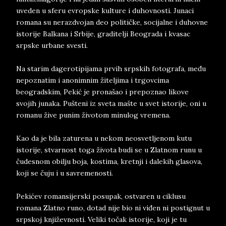
uveden u sferu evropske kulture i duhovnosti. Junaci
romana su nerazdvojan deo političke, socijalne i duhovne
istorije Balkana i Srbije, graditelji Beograda i kvasac
srpske urbane svesti.
Na starim dagerotipijama prvih srpskih fotografa, među
nepoznatim i anonimnim žiteljima i trgovcima
beogradskim, Pekić je pronašao i prepoznao likove
svojih junaka. Pušteni iz sveta mašte u svet istorije, oni u
romanu žive punim životom minulog vremena.
Kao da je bila zaturena u nekom neosvetljenom kutu
istorije, stvarnost toga života budi se u Zlatnom runu u
čudesnom obilju boja, kostima, kretnji i dalekih glasova,
koji se čuju i u savremenosti.
Pekićev romansijerski posupak, ostvaren u ciklusu
romana Zlatno runo, dotad nije bio ni viđen ni postignut u
srpskoj književnosti. Veliki točak istorije, koji je tu