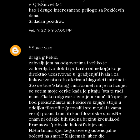
v=Q4vXmvwJ3z4
kao i druge interesantne priloge sa Pekićevih
dana.
Srdačan pozdrav.
Feb 17, 2016, 9:37:00 PM
SSavic
said…
draga g.Pekic,
zahvaljujem na odgovorima i veliko je
zadovoljstvo dobiti potvrdu od nekoga ko je
direktno ucestvovao u 'gradjenju'.Hvala i za
linkove,zaista tek otkrivam blagodeti interneta.
Sto se tice 'zlatnog runa'osmeh mi je na licu jer
se setim moje cerke kada je pitaju: 'sta ti radi
mama?'kako odgovara:'eno je u runu' ili 'opet je
kod pekica'.Zaista mi Pekiceve knjige stoje u
odeljku filozofije (provalili ste me,alal i vama
vera)i posmatram ih kao filozofske spise.Ne
znam ni odakle bih sad na brzinu krenula,od
Erazmove 'pohvale ludosti',slojevanja
N.Hartmana,Kjerkegorove egzistencijalne
bolesti na smrt,F.Slajermah 'uber die