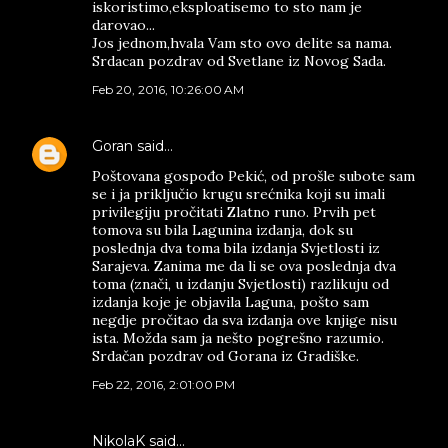
iskoristimo,eksploatisemo to sto nam je
darovao...
Jos jednom,hvala Vam sto ovo delite sa nama.
Srdacan pozdrav od Svetlane iz Novog Sada.
Feb 20, 2016, 10:26:00 AM
Goran
said…
Poštovana gospođo Pekić, od prošle subote sam
se i ja priključio krugu srećnika koji su imali
privilegiju pročitati Zlatno runo. Prvih pet
tomova su bila Lagunina izdanja, dok su
poslednja dva toma bila izdanja Svjetlosti iz
Sarajeva. Zanima me da li se ova poslednja dva
toma (znači, u izdanju Svjetlosti) razlikuju od
izdanja koje je objavila Laguna, pošto sam
negdje pročitao da sva izdanja ove knjige nisu
ista. Možda sam ja nešto pogrešno razumio.
Srdačan pozdrav od Gorana iz Gradiške.
Feb 22, 2016, 2:01:00 PM
NikolaK said…