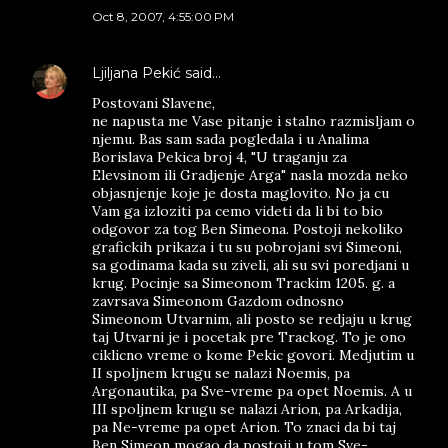
Oct 8, 2007, 4:55:00 PM
Ljiljana Pekić
said…
Postovani Slavene,
ne napusta me Vase pitanje i stalno razmisljam o
njemu. Bas sam sada pogledala i u Analima
Borislava Pekica broj 4, "U traganju za
Elevsinom ili Gradjenje Arga" nasla mozda neko
objasnjenje koje je dosta maglovito. No ja cu
Vam ga izloziti pa cemo videti da li bi to bio
odgovor za tog Ben Simeona. Postoji nekoliko
grafickih prikaza i tu su pobrojani svi Simeoni,
sa godinama kada su ziveli, ali su svi poredjani u
krug. Pocinje sa Simeonom Trackim 1205. g. a
zavrsava Simeonom Gazdom odnosno
Simeonom Utvarnim, ali posto se redjaju u krug
taj Utvarni je i pocetak pre Trackog. To je ono
ciklicno vreme o kome Pekic govori. Medjutim u
II spoljnem krugu se nalazi Noemis, pa
Argonautika, pa Sve-vreme pa opet Noemis. A u
III spoljnem krugu se nalazi Arion, pa Arkadija,
pa Ne-vreme pa opet Arion. To znaci da bi taj
Ben Simeon mogao da postoji u tom Sve-