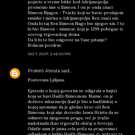
pojavio u vreme bitke kod Adrijanopolja
promenio ime u Simeon. I on je onda znaci
Simeon Njagos - Tracki, koji se bavio prodajom
sminke i mirisa u Adrijanopolju. Ben znaci sin.
Onda bi taj Ben Simeon Nago bio njegov sin. I to
bi bio Simeon - mimicar, koji je 1299 pobegao iz
ocevog trgovackog doma.
Da li bi to bio odgovor na Vase pitanje?
Srdacan pozdrav.
Oct 7, 2007, 2:46:00 PM
Prokleti Ateista
said…
Postovana Ljiljana,
Epizоda o kojoj govorim se odigrala u knjizi
koja se bavi Hadži-Simeonom. Naime, on je
doživeo inkarnaciju (kad je bio u hadžiluku) u
kojoj spominje da je gledao kroz oči Ben
Simeona, koji nije dozvolio Isusu Hristu da se
odmori na njegovom pragu, već je tražio
nadoknadu (kao trgovački običaj u Jevreja).
Odatle nam je jasna cela priča sa pragovima i
odlaskom u ludilo Hadži-Simeona, tj. potrazi za