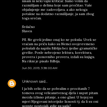
nisam ni neki vajni kritičar. Samo volim da
razmišljam o delima koje sam pročitao. Vaše
objašnjenje me zadovoljava, a ako nekoga
potakne na dodatno razmišljanje, ja sam zbog
toga srećan.
Srdačno
Slaven
PS. Ne greši jedino onaj ko ne pokuša. Uvek se
vraćam na priču kako su Nemci svojevremeno
pokušali da napišu Bibliju bez ijedne gramatičke
greške. Posle nebrojeno lektura, korektura,
provera i ponovniho provera, izdali su knjigu.
Na rikni je pisalo Bilbija.
Jun 30, 2013, 3:38:00 AM
Unknown
said…
I ja bih zelio da se pohvalim o procitanih 7
tomova ovog velicanstvenog djela i usput pitam
mozda izlisno pitanje, a ono glasi: U kojoj su
mjeri Njegovani istorijske licnosti tj. da li su oni
uopste postojali, gdje su sada?