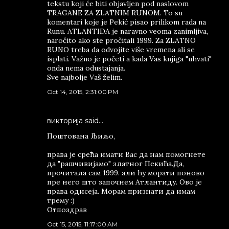
tekstu koji će biti objavljen pod naslovom
TRAGANE ZA ZLATNIM RUNOM. To su
komentari koje je Pekić pisao prilikom rada na
Runu. ATLANTIDA je naravno veoma zanimljiva,
naročito ako ste pročitali 1999. Za ZLATNO
RUNO treba da odvojite više vremena ali se
isplati. Važno je početi a kada Vas knjiga "uhvati"
onda nema odustajanja.
Sve najbolje Vaš želim.
Oct 14, 2015, 2:31:00 PM
викторија said…
Поштована Љиљо,
права је срећа имати Вас да нам помогнете
да "рашчивијамо" златног Пекића.Да,
прочитала сам 1999. али ћу морати поново
пре него што започнем Атлантиду. Ово је
права одисеја. Морам признати да имам
трему :)
Отпоздрав
Oct 15, 2015, 11:17:00 AM