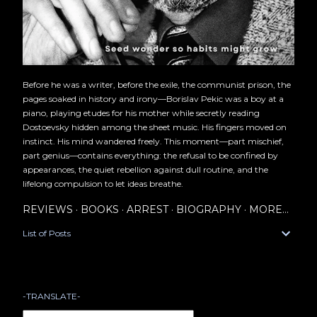
Before he was a writer, before the exile, the communist prison, the
pages soaked in history and irony—Borislav Pekic was a boy at a
piano, playing etudes for his mother while secretly reading
Dostoevsky hidden among the sheet music. His fingers moved on
instinct. His mind wandered freely. This moment—part mischief,
part genius—contains everything: the refusal to be confined by
appearances, the quiet rebellion against dull routine, and the
lifelong compulsion to let ideas breathe.
REVIEWS
BOOKS
ARREST
BIOGRAPHY
MORE…
List of Posts
-TRANSLATE-