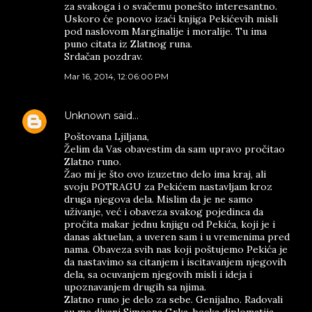
za svakoga i o svačemu ponešto interesantno.
Uskoro će ponovo izaći knjiga Pekićevih misli
pod naslovom Marginalije i moralije. Tu ima
puno citata iz Zlatnog runa.
Srdačan pozdrav.
Mar 16, 2014, 12:06:00 PM
Unknown
said…
Poštovana Ljiljana,
Želim da Vas obavestim da sam upravo pročitao
Zlatno runo.
Žao mi je što ovo izuzetno delo ima kraj, ali
svoju POTRAGU za Pekićem nastavljam kroz
druga njegova dela. Mislim da je ne samo
uživanje, već i obaveza svakog pojedinca da
pročita makar jednu knjigu od Pekića, koji je i
danas aktuelan, a uveren sam i u vremenima pred
nama. Obaveza svih nas koji poštujemo Pekića je
da nastavimo sa citanjem i iscitavanjem njegovih
dela, sa ocuvanjem njegovih misli i ideja i
upoznavanjem drugih sa njima.
Zlatno runo je delo za sebe. Genijalno. Radovali