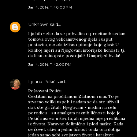
Jan 4, 2014, 11:40:00 PM
Unknown
said…
I ja bih zelio da se pohvalim o procitanih sedam
tomova ovog velicanstvenog djela i usput
postavim, mozda izlisno pitanje koje glasi: U
kolikoj mjeri su Njegovani istorijske licnosti, tj.
da li su oniuopste postojali? Unaprijed hvala!
Jan 4, 2014, 11:42:00 PM
Ljiljana Pekić
said…
Poštovani Pejiću,
Čestitam na pročitanom Zlatnom runu. To je
stvarno veliki uspeh i nadam se da ste uživali
dok ste ga čitali. Njegovani - mislim na celu
porodicu - su amalgam raznih ličnosti koje je
Pekić susreo u životu, ali nijedna nije preslikana
iz života. Naravno delimično i plod mašte. Kada
se čovek uživi u jednu ličnost onda ona dobija
jedan samo sebi svojstven život i karakter.