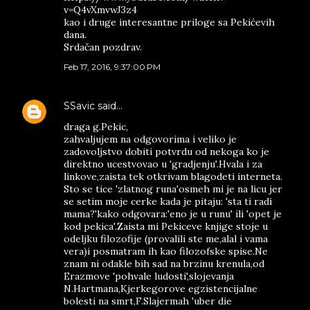
v=Q4vXmvwJ3z4
kao i druge interesantne priloge sa Pekićevih
dana.
Srdačan pozdrav.
Feb 17, 2016, 9:37:00 PM
SSavic
said…
draga g.Pekic,
zahvaljujem na odgovorima i veliko je
zadovoljstvo dobiti potvrdu od nekoga ko je
direktno ucestvovao u 'gradjenju'.Hvala i za
linkove,zaista tek otkrivam blagodeti interneta.
Sto se tice 'zlatnog runa'osmeh mi je na licu jer
se setim moje cerke kada je pitaju: 'sta ti radi
mama?'kako odgovara:'eno je u runu' ili 'opet je
kod pekica'.Zaista mi Pekiceve knjige stoje u
odeljku filozofije (provalili ste me,alal i vama
vera)i posmatram ih kao filozofske spise.Ne
znam ni odakle bih sad na brzinu krenula,od
Erazmove 'pohvale ludosti',slojevanja
N.Hartmana,Kjerkegorove egzistencijalne
bolesti na smrt,F.Slajermah 'uber die