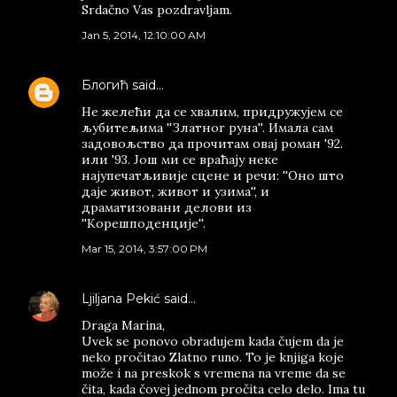
Srdačno Vas pozdravljam.
Jan 5, 2014, 12:10:00 AM
Блогић
said…
Не желећи да се хвалим, придружујем се
љубитељима ''Златног руна''. Имала сам
задовољство да прочитам овај роман '92.
или '93. Још ми се враћају неке
најупечатљивије сцене и речи: ''Оно што
даје живот, живот и узима'', и
драматизовани делови из
''Корешподенције''.
Mar 15, 2014, 3:57:00 PM
Ljiljana Pekić
said…
Draga Marina,
Uvek se ponovo obradujem kada čujem da je
neko pročitao Zlatno runo. To je knjiga koje
može i na preskok s vremena na vreme da se
čita, kada čovej jednom pročita celo delo. Ima tu