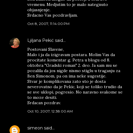
vremenu. Medjutim to je malo nategnuto
objasnjenje.
Srdacno Vas pozdravljam.
Oct 8, 2007, 11:14:00 PM
Ljiljana Pekić
said…
Postovani Slavene,
Malo i ja da izigravam postara. Molim Vas da
procitate komentar g. Petra u blogu od 8.
oktobra "Gradski roman" 2. deo. Ja sam mu se
pozalila da jos nigde nismo stiglu u traganju za
Ben Simonom, pa on ima neke sugestije.
Stvar je komplikovana zato sto je dosta
neverovatno da je Pekic, koji se toliko trudio da
se sve uklopi, pogresio. No naravno svakome se
to moze desiti.
Srdacan pozdrav.
Oct 10, 2007, 12:38:00 AM
simeon
said…