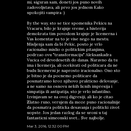
mi, siguran sam, doneti jos puno novih
zadovoljstava, ali prvo jos jednom Kako
upokojiti vampira :)
By the way, sto se tice spomenika Pekicu na
Vracaru, bilo je krajnje vreme, a histerija
demokrata tim povodom krajnje je licemerna i
Vas komentar na to je vise nego na mestu.
Misljenja sam da bi Pekic, posto je vrlo
racionalno mislio o politickim pitanjima,
podrzao ovu "transformaciju" Aleksankadra
Vucica od devedesetih do danas. Naravno da tu
ima i licemerja, ali ocekivati od politicara da ne
budu licemerni je naprosto iracionalno. Ono sto
je bitno je da pocnemo politicare da
posmatramo kroz njihovo prakticno delovanje,
a ne samo na osnovu nekih licnih impresija i
simpatija ili antipatija, sto je vrlo infantilno.
Izvinjavam se na ovoj digresiji, ali ko je citao
Zlatno runo, verujem da moze puno racionalnije
da posmatra politicka desavanja i politicki zivot
uopste. Jos jedan razlog da se uroni u taj
fantasticni simeonski svet... Sve najbolje.
Mar 3, 2016, 12:32:00 PM