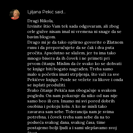
Ljiljana Pekić
said…
Dragi Nikola,
Izvinite štio Vam tek sada odgovaram, ali zbog
cele gužve nisam imal ni vremena ni snage da se
bavim blogom.
Drago mi je da tako opširno govorite o Zlatnom
runu i da preporučujete da se čak i dva puta
pročita. Apsolutno se slažem, jer tu ima tako
mnogo bisera da ih čovek i ne primeti pri
prvom čitanju. Mislim da će svako ko se dohvati
te knjige biti bogato nagrađen. Treba samo
malo u početku imati strpljenja, što važi za sve
Pekićeve knjige. Posle se vežete za likove i onda
se isplati produžiti.
Svako čitanje Pekića nas obogaćuje u svakom
pogledu. On nam pokazuje da niko od nas nije
samo beo ili crn. Imamo mi svi pored dobrih
osobina i pokoju lošu. A ko ne misli tako
zavarava sam sebe. Tolerancija nam je svima
potrebna, i čovek treba sam sebe da na to
podseća svakog dana, svakog časa, time
postajemo bolji ljudi a i sami ulepšavamo svoj