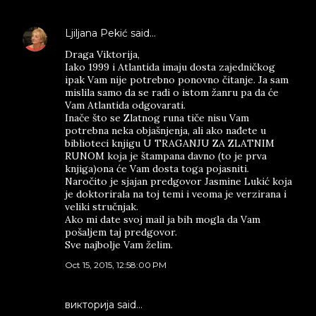
Ljiljana Pekić
said…
Draga Viktorija,
Iako 1999 i Atlantida imaju dosta zajedničkog
ipak Vam nije potrebno ponovno čitanje. Ja sam
mislila samo da se radi o istom žanru pa da će
Vam Atlantida odgovarati.
Inače što se Zlatnog runa tiče nisu Vam
potrebna neka objašnjenja, ali ako nađete u
biblioteci knjigu U TRAGANJU ZA ZLATNIM
RUNOM koja je štampana davno (to je prva
knjiga)ona će Vam dosta toga pojasniti.
Naročito je sjajan predgovor Jasmine Lukić koja
je doktorirala na toj temi i veoma je verzirana i
veliki stručnjak.
Ako mi date svoj mail ja bih mogla da Vam
pošaljem taj predgovor.
Sve najbolje Vam želim.
Oct 15, 2015, 12:58:00 PM
викторија said…