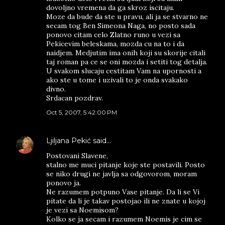
dovoljno vremena da ga skroz iscitaju.
Moze da bude da ste u pravu, ali ja se stvarno ne
secam tog Ben Simeona Naga, no posto sada
ponovo citam celo Zlatno runo u vezi sa
Pekicevim beleskama, mozda cu na to i da
naidjem. Medjutim ima onih koji su skorije citali
taj roman pa ce se oni mozda i setiti tog detalja.
U svakom slucaju cestitam Vam na upornosti a
ako ste u tome i uzivali to je onda svakako
divno.
Srdacan pozdrav.
Oct 5, 2007, 5:42:00 PM
Ljiljana Pekić
said…
Postovani Slavene,
stalno me muci pitanje koje ste postavili. Posto
se niko drugi ne javlja sa odgovorom, moram
ponovo ja.
Ne razumem potpuno Vase pitanje. Da li se Vi
pitate da li je takav postojao ili ne znate u kojoj
je vezi sa Noemisom?
Kolko se ja secam i razumem Noemis je cim se