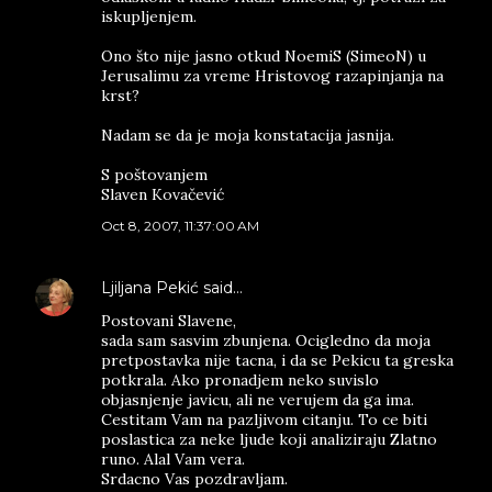
iskupljenjem.
Ono što nije jasno otkud NoemiS (SimeoN) u
Jerusalimu za vreme Hristovog razapinjanja na
krst?
Nadam se da je moja konstatacija jasnija.
S poštovanjem
Slaven Kovačević
Oct 8, 2007, 11:37:00 AM
Ljiljana Pekić
said…
Postovani Slavene,
sada sam sasvim zbunjena. Ocigledno da moja
pretpostavka nije tacna, i da se Pekicu ta greska
potkrala. Ako pronadjem neko suvislo
objasnjenje javicu, ali ne verujem da ga ima.
Cestitam Vam na pazljivom citanju. To ce biti
poslastica za neke ljude koji analiziraju Zlatno
runo. Alal Vam vera.
Srdacno Vas pozdravljam.