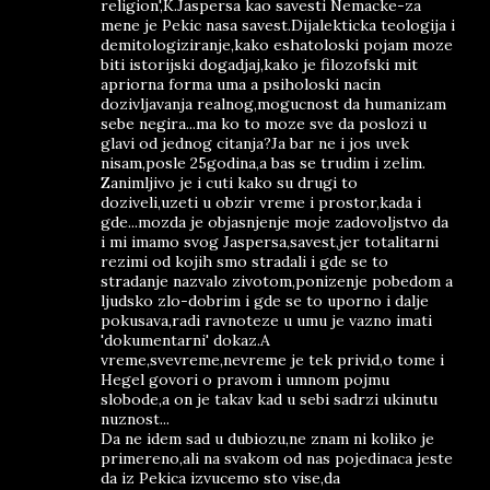
religion',K.Jaspersa kao savesti Nemacke-za
mene je Pekic nasa savest.Dijalekticka teologija i
demitologiziranje,kako eshatoloski pojam moze
biti istorijski dogadjaj,kako je filozofski mit
apriorna forma uma a psiholoski nacin
dozivljavanja realnog,mogucnost da humanizam
sebe negira...ma ko to moze sve da poslozi u
glavi od jednog citanja?Ja bar ne i jos uvek
nisam,posle 25godina,a bas se trudim i zelim.
Zanimljivo je i cuti kako su drugi to
doziveli,uzeti u obzir vreme i prostor,kada i
gde...mozda je objasnjenje moje zadovoljstvo da
i mi imamo svog Jaspersa,savest,jer totalitarni
rezimi od kojih smo stradali i gde se to
stradanje nazvalo zivotom,ponizenje pobedom a
ljudsko zlo-dobrim i gde se to uporno i dalje
pokusava,radi ravnoteze u umu je vazno imati
'dokumentarni' dokaz.A
vreme,svevreme,nevreme je tek privid,o tome i
Hegel govori o pravom i umnom pojmu
slobode,a on je takav kad u sebi sadrzi ukinutu
nuznost...
Da ne idem sad u dubiozu,ne znam ni koliko je
primereno,ali na svakom od nas pojedinaca jeste
da iz Pekica izvucemo sto vise,da