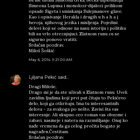
su me divani Simeona Grka, becka diplomatija
Simeona Lupusa i monolozi-dijalozi prilikom
opsade Sigeta i sminkanja Sulejmanove glave.
Kao i opisivanje Herakla i drugih u h a h a j
heroja, njihovog jezika i misljenja. Pojedini
delovi koji se odnose na nasu istoriju i politiku
bili su vrlo otreznjujuci. Zlatnom runu cu se
sigurno ponovo vratiti.
Srdačan pozdrav,
Miloš Šoškić
May 6, 2014, 9:21:00 AM
Ljiljana Pekić
said…
Dragi Miloše,
Drago mi je da ste uživali u Zlatnom runu. Uvek
zavidim ljudima koji prvi put čitaju to Pekićevo
delo, koji ga otkrivaju. Ima tu interesantnih
delova - za svakoga po nešto. Zavisi šta vas
interesuje. Ali ukupno ceo roman vas obuzme i
zabavi, nasmeje i natera na razmišljanje. Onaj ko
nađe vremena da ga celog pročita bogato je
nagrađen.Čestitam.
Srdačan pozdrav.