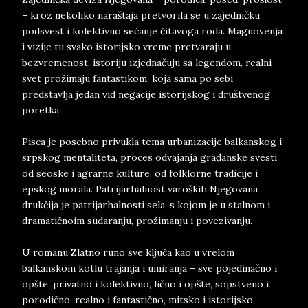
– kroz nekoliko naraštaja pretvorila se u zajedničku
podsvest i kolektivno sećanje čitavoga roda. Magnovenja
i vizije tu svako istorijsko vreme pretvaraju u
bezvremenost, istoriju izjednačuju sa legendom, realni
svet prožimaju fantastikom, koja sama po sebi
predstavlja jedan vid negacije istorijskog i društvenog
poretka.
Pisca je posebno privukla tema urbanizacije balkanskog i
srpskog mentaliteta, proces odvajanja građanske svesti
od seoske i agrarne kulture, od folklorne tradicije i
epskog morala. Patrijarhalnost varoških Njegovana
drukčija je patrijarhalnosti sela, s kojom je u stalnom i
dramatičnoim sudaranju, prožimanju i povezivanju.
U romanu Zlatno runo sve ključa kao u vrelom
balkanskom kotlu trajanja i umiranja – sve pojedinačno i
opšte, privatno i kolektivno, lično i opšte, sopstveno i
porodično, realno i fantastično, mitsko i istorijsko,