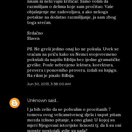
nisam ni neki vajni kritičar. Samo volim da
razmišljam o delima koje sam pročitao. Vaše
objašnjenje me zadovoljava, a ako nekoga
potakne na dodatno razmišljanje, ja sam zbog
toga srećan.
Srdačno
Slaven
PS. Ne greši jedino onaj ko ne pokuša. Uvek se
vraćam na priču kako su Nemci svojevremeno
pokušali da napišu Bibliju bez ijedne gramatičke
greške. Posle nebrojeno lektura, korektura,
provera i ponovniho provera, izdali su knjigu.
Na rikni je pisalo Bilbija.
Jun 30, 2013, 3:38:00 AM
Unknown
said…
I ja bih zelio da se pohvalim o procitanih 7
tomova ovog velicanstvenog djela i usput pitam
mozda izlisno pitanje, a ono glasi: U kojoj su
mjeri Njegovani istorijske licnosti tj. da li su oni
uopste postojali, gdje su sada?