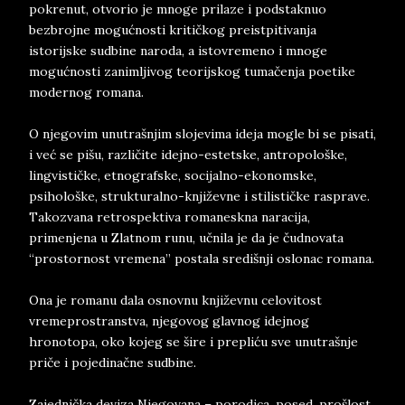
pokrenut, otvorio je mnoge prilaze i podstaknuo
bezbrojne mogućnosti kritičkog preistpitivanja
istorijske sudbine naroda, a istovremeno i mnoge
mogućnosti zanimljivog teorijskog tumačenja poetike
modernog romana.
O njegovim unutrašnjim slojevima ideja mogle bi se pisati,
i već se pišu, različite idejno-estetske, antropološke,
lingvističke, etnografske, socijalno-ekonomske,
psihološke, strukturalno-književne i stilističke rasprave.
Takozvana retrospektiva romaneskna naracija,
primenjena u Zlatnom runu, učnila je da je čudnovata
“prostornost vremena” postala središnji oslonac romana.
Ona je romanu dala osnovnu književnu celovitost
vremeprostranstva, njegovog glavnog idejnog
hronotopa, oko kojeg se šire i prepliću sve unutrašnje
priče i pojedinačne sudbine.
Zajednička deviza Njegovana – porodica, posed, prošlost