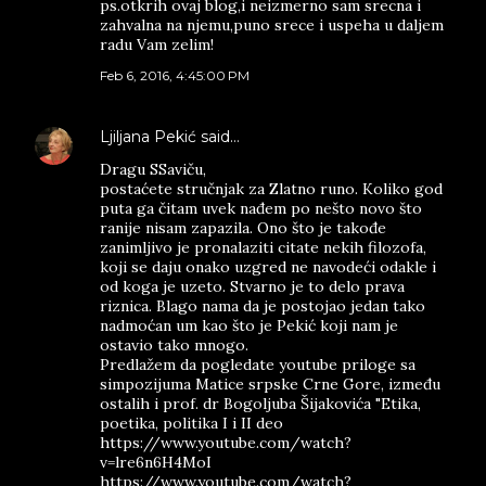
ps.otkrih ovaj blog,i neizmerno sam srecna i
zahvalna na njemu,puno srece i uspeha u daljem
radu Vam zelim!
Feb 6, 2016, 4:45:00 PM
Ljiljana Pekić
said…
Dragu SSaviču,
postaćete stručnjak za Zlatno runo. Koliko god
puta ga čitam uvek nađem po nešto novo što
ranije nisam zapazila. Ono što je takođe
zanimljivo je pronalaziti citate nekih filozofa,
koji se daju onako uzgred ne navodeći odakle i
od koga je uzeto. Stvarno je to delo prava
riznica. Blago nama da je postojao jedan tako
nadmoćan um kao što je Pekić koji nam je
ostavio tako mnogo.
Predlažem da pogledate youtube priloge sa
simpozijuma Matice srpske Crne Gore, između
ostalih i prof. dr Bogoljuba Šijakovića "Etika,
poetika, politika I i II deo
https://www.youtube.com/watch?
v=lre6n6H4MoI
https://www.youtube.com/watch?