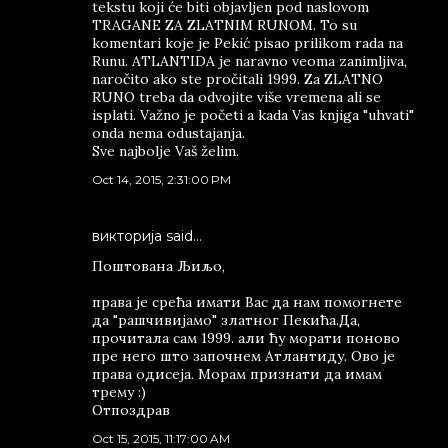
tekstu koji će biti objavljen pod naslovom
TRAGANE ZA ZLATNIM RUNOM. To su
komentari koje je Pekić pisao prilikom rada na
Runu. ATLANTIDA je naravno veoma zanimljiva,
naročito ako ste pročitali 1999. Za ZLATNO
RUNO treba da odvojite više vremena ali se
isplati. Važno je početi a kada Vas knjiga "uhvati"
onda nema odustajanja.
Sve najbolje Vaš želim.
Oct 14, 2015, 2:31:00 PM
викторија said…
Поштована Љиљо,
права је срећа имати Вас да нам помогнете
да "рашчивијамо" златног Пекића.Да,
прочитала сам 1999. али ћу морати поново
пре него што започнем Атлантиду. Ово је
права одисеја. Морам признати да имам
трему :)
Отпоздрав
Oct 15, 2015, 11:17:00 AM