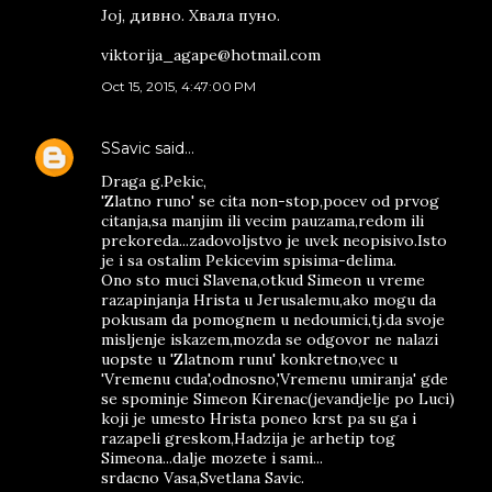
Јој, дивно. Хвала пуно.
viktorija_agape@hotmail.com
Oct 15, 2015, 4:47:00 PM
SSavic
said…
Draga g.Pekic,
'Zlatno runo' se cita non-stop,pocev od prvog
citanja,sa manjim ili vecim pauzama,redom ili
prekoreda...zadovoljstvo je uvek neopisivo.Isto
je i sa ostalim Pekicevim spisima-delima.
Ono sto muci Slavena,otkud Simeon u vreme
razapinjanja Hrista u Jerusalemu,ako mogu da
pokusam da pomognem u nedoumici,tj.da svoje
misljenje iskazem,mozda se odgovor ne nalazi
uopste u 'Zlatnom runu' konkretno,vec u
'Vremenu cuda',odnosno,'Vremenu umiranja' gde
se spominje Simeon Kirenac(jevandjelje po Luci)
koji je umesto Hrista poneo krst pa su ga i
razapeli greskom,Hadzija je arhetip tog
Simeona...dalje mozete i sami...
srdacno Vasa,Svetlana Savic.