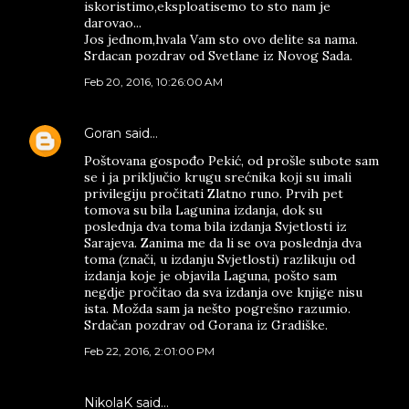
iskoristimo,eksploatisemo to sto nam je
darovao...
Jos jednom,hvala Vam sto ovo delite sa nama.
Srdacan pozdrav od Svetlane iz Novog Sada.
Feb 20, 2016, 10:26:00 AM
Goran
said…
Poštovana gospođo Pekić, od prošle subote sam
se i ja priključio krugu srećnika koji su imali
privilegiju pročitati Zlatno runo. Prvih pet
tomova su bila Lagunina izdanja, dok su
poslednja dva toma bila izdanja Svjetlosti iz
Sarajeva. Zanima me da li se ova poslednja dva
toma (znači, u izdanju Svjetlosti) razlikuju od
izdanja koje je objavila Laguna, pošto sam
negdje pročitao da sva izdanja ove knjige nisu
ista. Možda sam ja nešto pogrešno razumio.
Srdačan pozdrav od Gorana iz Gradiške.
Feb 22, 2016, 2:01:00 PM
NikolaK said…