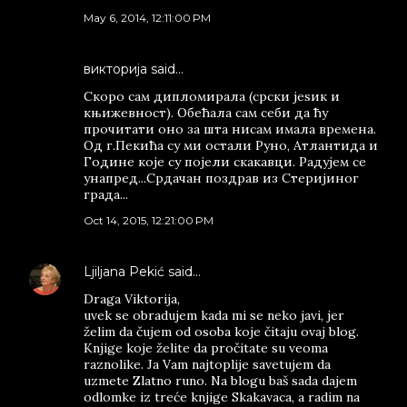
May 6, 2014, 12:11:00 PM
викторија said…
Скоро сам дипломирала (срски јеѕик и
књижевност). Обећала сам себи да ћу
прочитати оно за шта нисам имала времена.
Од г.Пекића су ми остали Руно, Атлантида и
Године које су појели скакавци. Радујем се
унапред...Срдачан поздрав из Стеријиног
града...
Oct 14, 2015, 12:21:00 PM
Ljiljana Pekić
said…
Draga Viktorija,
uvek se obradujem kada mi se neko javi, jer
želim da čujem od osoba koje čitaju ovaj blog.
Knjige koje želite da pročitate su veoma
raznolike. Ja Vam najtoplije savetujem da
uzmete Zlatno runo. Na blogu baš sada dajem
odlomke iz treće knjige Skakavaca, a radim na