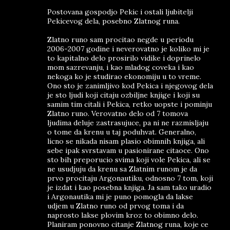
Postovana gospodjo Pekic i ostali ljubitelji
Pekicevog dela, posebno Zlatnog runa.
Zlatno runo sam procitao negde u periodu
2006-2007 godine i neverovatno je koliko mi je
to kapitalno delo prosirilo vidike i doprinelo
mom sazrevanju, i kao mladog coveka i kao
nekoga ko je studirao ekonomiju u to vreme.
Ono sto je zanimljivo kod Pekica i njegovog dela
je sto ljudi koji citaju ozbiljne knjige i koji su
samim tim citali i Pekica, retko uopste i pominju
Zlatno runo. Verovatno delo od 7 tomova
ljudima deluje zastrasujuce, pa ni ne razmisljaju
o tome da krenu u taj poduhvat. Generalno,
licno se nikada nisam plasio obimnih knjiga, ali
sebe ipak svrstavam u pasionirane citaoce. Ono
sto bih preporucio svima koji vole Pekica, ali se
ne usudjuju da krenu sa Zlatnim runom je da
prvo procitaju Argonautiku, odnosno 7 tom, koji
je izdat i kao posebna knjiga. Ja sam tako uradio
i Argonautika mi je puno pomogla da lakse
udjem u Zlatno runo od prvog toma i da
naprosto lakse plovim kroz to obimno delo.
Planiram ponovno citanje Zlatnog runa, koje ce