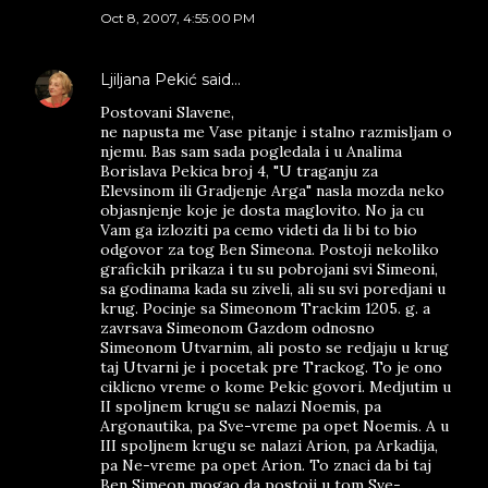
Oct 8, 2007, 4:55:00 PM
Ljiljana Pekić
said…
Postovani Slavene,
ne napusta me Vase pitanje i stalno razmisljam o
njemu. Bas sam sada pogledala i u Analima
Borislava Pekica broj 4, "U traganju za
Elevsinom ili Gradjenje Arga" nasla mozda neko
objasnjenje koje je dosta maglovito. No ja cu
Vam ga izloziti pa cemo videti da li bi to bio
odgovor za tog Ben Simeona. Postoji nekoliko
grafickih prikaza i tu su pobrojani svi Simeoni,
sa godinama kada su ziveli, ali su svi poredjani u
krug. Pocinje sa Simeonom Trackim 1205. g. a
zavrsava Simeonom Gazdom odnosno
Simeonom Utvarnim, ali posto se redjaju u krug
taj Utvarni je i pocetak pre Trackog. To je ono
ciklicno vreme o kome Pekic govori. Medjutim u
II spoljnem krugu se nalazi Noemis, pa
Argonautika, pa Sve-vreme pa opet Noemis. A u
III spoljnem krugu se nalazi Arion, pa Arkadija,
pa Ne-vreme pa opet Arion. To znaci da bi taj
Ben Simeon mogao da postoji u tom Sve-