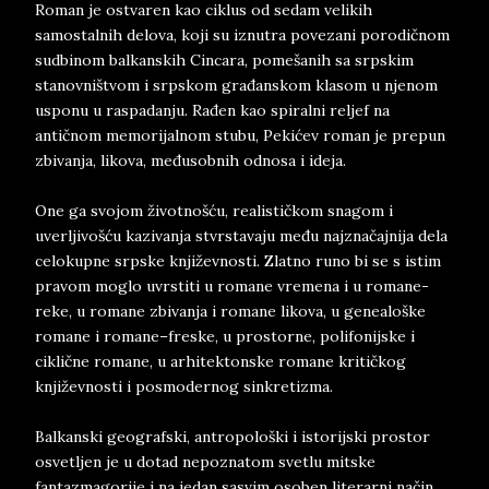
Roman je ostvaren kao ciklus od sedam velikih
samostalnih delova, koji su iznutra povezani porodičnom
sudbinom balkanskih Cincara, pomešanih sa srpskim
stanovništvom i srpskom građanskom klasom u njenom
usponu u raspadanju. Rađen kao spiralni reljef na
antičnom memorijalnom stubu, Pekićev roman je prepun
zbivanja, likova, međusobnih odnosa i ideja.
One ga svojom životnošću, realističkom snagom i
uverljivošću kazivanja stvrstavaju među najznačajnija dela
celokupne srpske književnosti. Zlatno runo bi se s istim
pravom moglo uvrstiti u romane vremena i u romane-
reke, u romane zbivanja i romane likova, u genealoške
romane i romane–freske, u prostorne, polifonijske i
ciklične romane, u arhitektonske romane kritičkog
književnosti i posmodernog sinkretizma.
Balkanski geografski, antropološki i istorijski prostor
osvetljen je u dotad nepoznatom svetlu mitske
fantazmagorije i na jedan sasvim osoben literarni način