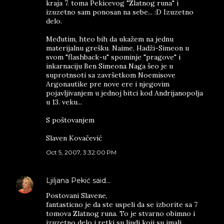
kraja 7. toma Pekicevog "Zlatnog runa" i
izuzetno sam ponosan na sebe... :D Izuzetno
delo.
Međutim, hteo bih da ukažem na jednu
materijalnu grešku. Naime, Hadži-Simeon u
svom "flashback-u" spominje "pragove" i
inkarnaciju Ben Simeona Naga šeo je u
suprotnsoti sa završetkom Noemisove
Argonautike pre nove ere i njegovim
pojavljivanjem u jednoj bitci kod Andrijanopolja
u 13. veku...
S poštovanjem
Slaven Kovačević
Oct 5, 2007, 3:32:00 PM
Ljiljana Pekić
said…
Postovani Slavene,
fantasticno je da ste uspeli da se izborite sa 7
tomova Zlatnog runa. To je stvarno obimno i
izuzetno delo i retki su ljudi koji su imali