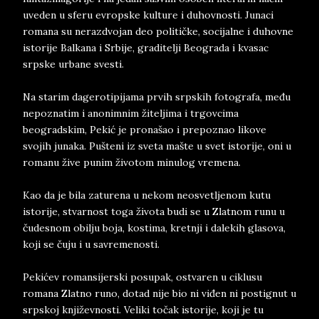
uveden u sferu evropske kulture i duhovnosti. Junaci
romana su nerazdvojan deo političke, socijalne i duhovne
istorije Balkana i Srbije, graditelji Beograda i kvasac
srpske urbane svesti.
Na starim dagerotipijama prvih srpskih fotografa, među
nepoznatim i anonimnim žiteljima i trgovcima
beogradskim, Pekić je pronašao i prepoznao likove
svojih junaka. Pušteni iz sveta mašte u svet istorije, oni u
romanu žive punim životom minulog vremena.
Kao da je bila zaturena u nekom neosvetljenom kutu
istorije, stvarnost toga života budi se u Zlatnom runu u
čudesnom obilju boja, kostima, kretnji i dalekih glasova,
koji se čuju i u savremenosti.
Pekićev romansijerski posupak, ostvaren u ciklusu
romana Zlatno runo, dotad nije bio ni viđen ni postignut u
srpskoj književnosti. Veliki točak istorije, koji je tu