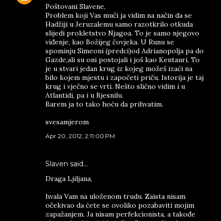
Poštovani Slavene,
Problem koji Vas muči ja vidim na način da se
Hadžiji u Jeruzalemu samo razotkrilo otkuda
slijedi prokletstvo Njagoa. To je samo njegovo
viđenje, kao Božijeg čovjeka. U Runu se
spominju Simeoni (predci)od Adrianopolja pa do
Gazde,ali su oni postojali i još kao Kentauri. To
je u stvari jedan krug iz kojeg možeš izaći na
bilo kojem mjestu i započeti priču. Istorija je taj
krug i vječno se vrti. Nešto slično vidim i u
Atlantidi, pa i u Bjesnilu.
Barem ja to tako hoću da prihvatim.
svesamjerom
Apr 20, 2012, 2:11:00 PM
Slaven said…
Draga Ljiljana,
hvala Vam na uloženom trudu. Zaista nisam
očekivao da ćete se ovoliko pozabaviti mojim
zapažanjem. Ja nisam perfekcionista, a takođe