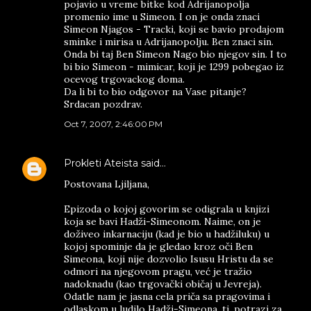
pojavio u vreme bitke kod Adrijanopolja
promenio ime u Simeon. I on je onda znaci
Simeon Njagos - Tracki, koji se bavio prodajom
sminke i mirisa u Adrijanopolju. Ben znaci sin.
Onda bi taj Ben Simeon Nago bio njegov sin. I to
bi bio Simeon - mimicar, koji je 1299 pobegao iz
ocevog trgovackog doma.
Da li bi to bio odgovor na Vase pitanje?
Srdacan pozdrav.
Oct 7, 2007, 2:46:00 PM
Prokleti Ateista
said…
Postovana Ljiljana,
Epizоda o kojoj govorim se odigrala u knjizi
koja se bavi Hadži-Simeonom. Naime, on je
doživeo inkarnaciju (kad je bio u hadžiluku) u
kojoj spominje da je gledao kroz oči Ben
Simeona, koji nije dozvolio Isusu Hristu da se
odmori na njegovom pragu, već je tražio
nadoknadu (kao trgovački običaj u Jevreja).
Odatle nam je jasna cela priča sa pragovima i
odlaskom u ludilo Hadži-Simeona, tj. potrazi za