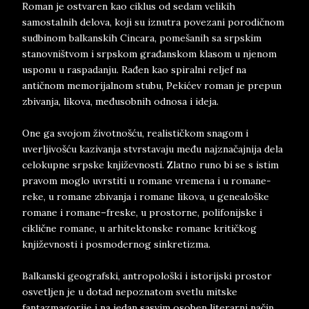
Roman je ostvaren kao ciklus od sedam velikih
samostalnih delova, koji su iznutra povezani porodičnom
sudbinom balkanskih Cincara, pomešanih sa srpskim
stanovništvom i srpskom građanskom klasom u njenom
usponu u raspadanju. Rađen kao spiralni reljef na
antičnom memorijalnom stubu, Pekićev roman je prepun
zbivanja, likova, međusobnih odnosa i ideja.
One ga svojom životnošću, realističkom snagom i
uverljivošću kazivanja stvrstavaju među najznačajnija dela
celokupne srpske književnosti. Zlatno runo bi se s istim
pravom moglo uvrstiti u romane vremena i u romane-
reke, u romane zbivanja i romane likova, u genealoške
romane i romane–freske, u prostorne, polifonijske i
ciklične romane, u arhitektonske romane kritičkog
književnosti i posmodernog sinkretizma.
Balkanski geografski, antropološki i istorijski prostor
osvetljen je u dotad nepoznatom svetlu mitske
fantazmagorije i na jedan sasvim osoben literarni način