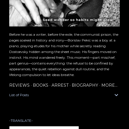
Before he was a writer, before the exile, the communist prison, the
pages soaked in history and irony—Borislav Pekic was a boy at a
piano, playing etudes for his mother while secretly reading
Dostoevsky hidden among the sheet music. His fingers moved on
instinct. His mind wandered freely. This moment—part mischief,
part genius—contains everything: the refusal to be confined by
appearances, the quiet rebellion against dull routine, and the
lifelong compulsion to let ideas breathe.
REVIEWS
BOOKS
ARREST
BIOGRAPHY
MORE…
List of Posts
-TRANSLATE-