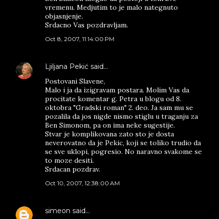
vremenu. Medjutim to je malo nategnuto
objasnjenje.
Srdacno Vas pozdravljam.
Oct 8, 2007, 11:14:00 PM
Ljiljana Pekić
said…
Postovani Slavene,
Malo i ja da izigravam postara. Molim Vas da
procitate komentar g. Petra u blogu od 8.
oktobra "Gradski roman" 2. deo. Ja sam mu se
pozalila da jos nigde nismo stiglu u traganju za
Ben Simonom, pa on ima neke sugestije.
Stvar je komplikovana zato sto je dosta
neverovatno da je Pekic, koji se toliko trudio da
se sve uklopi, pogresio. No naravno svakome se
to moze desiti.
Srdacan pozdrav.
Oct 10, 2007, 12:38:00 AM
simeon
said…