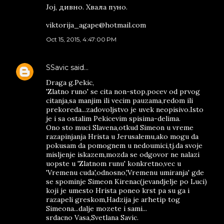
Јој, дивно. Хвала пуно.
viktorija_agape@hotmail.com
Oct 15, 2015, 4:47:00 PM
SSavic
said…
Draga g.Pekic,
'Zlatno runo' se cita non-stop,pocev od prvog
citanja,sa manjim ili vecim pauzama,redom ili
prekoreda...zadovoljstvo je uvek neopisivo.Isto
je i sa ostalim Pekicevim spisima-delima.
Ono sto muci Slavena,otkud Simeon u vreme
razapinjanja Hrista u Jerusalemu,ako mogu da
pokusam da pomognem u nedoumici,tj.da svoje
misljenje iskazem,mozda se odgovor ne nalazi
uopste u 'Zlatnom runu' konkretno,vec u
'Vremenu cuda',odnosno,'Vremenu umiranja' gde
se spominje Simeon Kirenac(jevandjelje po Luci)
koji je umesto Hrista poneo krst pa su ga i
razapeli greskom,Hadzija je arhetip tog
Simeona...dalje mozete i sami...
srdacno Vasa,Svetlana Savic.