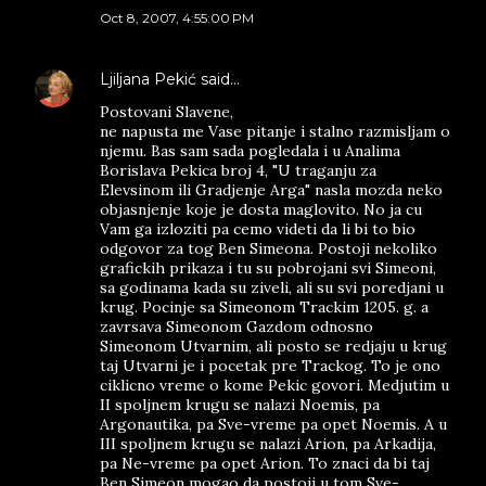
Oct 8, 2007, 4:55:00 PM
Ljiljana Pekić
said…
Postovani Slavene,
ne napusta me Vase pitanje i stalno razmisljam o
njemu. Bas sam sada pogledala i u Analima
Borislava Pekica broj 4, "U traganju za
Elevsinom ili Gradjenje Arga" nasla mozda neko
objasnjenje koje je dosta maglovito. No ja cu
Vam ga izloziti pa cemo videti da li bi to bio
odgovor za tog Ben Simeona. Postoji nekoliko
grafickih prikaza i tu su pobrojani svi Simeoni,
sa godinama kada su ziveli, ali su svi poredjani u
krug. Pocinje sa Simeonom Trackim 1205. g. a
zavrsava Simeonom Gazdom odnosno
Simeonom Utvarnim, ali posto se redjaju u krug
taj Utvarni je i pocetak pre Trackog. To je ono
ciklicno vreme o kome Pekic govori. Medjutim u
II spoljnem krugu se nalazi Noemis, pa
Argonautika, pa Sve-vreme pa opet Noemis. A u
III spoljnem krugu se nalazi Arion, pa Arkadija,
pa Ne-vreme pa opet Arion. To znaci da bi taj
Ben Simeon mogao da postoji u tom Sve-