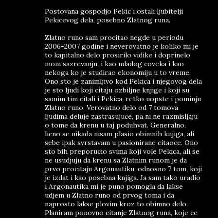
Postovana gospodjo Pekic i ostali ljubitelji
Pekicevog dela, posebno Zlatnog runa.
Zlatno runo sam procitao negde u periodu
2006-2007 godine i neverovatno je koliko mi je
to kapitalno delo prosirilo vidike i doprinelo
mom sazrevanju, i kao mladog coveka i kao
nekoga ko je studirao ekonomiju u to vreme.
Ono sto je zanimljivo kod Pekica i njegovog dela
je sto ljudi koji citaju ozbiljne knjige i koji su
samim tim citali i Pekica, retko uopste i pominju
Zlatno runo. Verovatno delo od 7 tomova
ljudima deluje zastrasujuce, pa ni ne razmisljaju
o tome da krenu u taj poduhvat. Generalno,
licno se nikada nisam plasio obimnih knjiga, ali
sebe ipak svrstavam u pasionirane citaoce. Ono
sto bih preporucio svima koji vole Pekica, ali se
ne usudjuju da krenu sa Zlatnim runom je da
prvo procitaju Argonautiku, odnosno 7 tom, koji
je izdat i kao posebna knjiga. Ja sam tako uradio
i Argonautika mi je puno pomogla da lakse
udjem u Zlatno runo od prvog toma i da
naprosto lakse plovim kroz to obimno delo.
Planiram ponovno citanje Zlatnog runa, koje ce