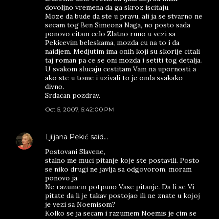
dovoljno vremena da ga skroz iscitaju.
Moze da bude da ste u pravu, ali ja se stvarno ne
secam tog Ben Simeona Naga, no posto sada
ponovo citam celo Zlatno runo u vezi sa
Pekicevim beleskama, mozda cu na to i da
naidjem. Medjutim ima onih koji su skorije citali
taj roman pa ce se oni mozda i setiti tog detalja.
U svakom slucaju cestitam Vam na upornosti a
ako ste u tome i uzivali to je onda svakako
divno.
Srdacan pozdrav.
Oct 5, 2007, 5:42:00 PM
Ljiljana Pekić
said…
Postovani Slavene,
stalno me muci pitanje koje ste postavili. Posto
se niko drugi ne javlja sa odgovorom, moram
ponovo ja.
Ne razumem potpuno Vase pitanje. Da li se Vi
pitate da li je takav postojao ili ne znate u kojoj
je vezi sa Noemisom?
Kolko se ja secam i razumem Noemis je cim se