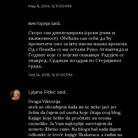
May 6, 2014, 12:11:00 PM
викторија said…
Скоро сам дипломирала (срски јеѕик и
књижевност). Обећала сам себи да ћу
прочитати оно за шта нисам имала времена.
Од г.Пекића су ми остали Руно, Атлантида и
Године које су појели скакавци. Радујем се
унапред...Срдачан поздрав из Стеријиног
града...
Oct 14, 2015, 12:21:00 PM
Ljiljana Pekić
said…
Draga Viktorija,
uvek se obradujem kada mi se neko javi, jer
želim da čujem od osoba koje čitaju ovaj blog.
Knjige koje želite da pročitate su veoma
raznolike. Ja Vam najtoplije savetujem da
uzmete Zlatno runo. Na blogu baš sada dajem
odlomke iz treće knjige Skakavaca, a radim na