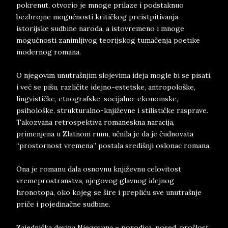
pokrenut, otvorio je mnoge prilaze i podstaknuo
bezbrojne mogućnosti kritičkog preistpitivanja
istorijske sudbine naroda, a istovremeno i mnoge
mogućnosti zanimljivog teorijskog tumačenja poetike
modernog romana.
O njegovim unutrašnjim slojevima ideja mogle bi se pisati,
i već se pišu, različite idejno-estetske, antropološke,
lingvističke, etnografske, socijalno-ekonomske,
psihološke, strukturalno-književne i stilističke rasprave.
Takozvana retrospektiva romaneskna naracija,
primenjena u Zlatnom runu, učnila je da je čudnovata
“prostornost vremena” postala središnji oslonac romana.
Ona je romanu dala osnovnu književnu celovitost
vremeprostranstva, njegovog glavnog idejnog
hronotopa, oko kojeg se šire i prepliću sve unutrašnje
priče i pojedinačne sudbine.
Zajednička deviza Njegovana – porodica, posed, prošlost