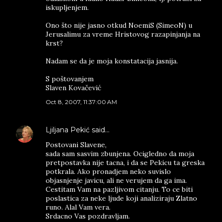
iskupljenjem.
Ono što nije jasno otkud NoemiS (SimeoN) u
Jerusalimu za vreme Hristovog razapinjanja na
krst?
Nadam se da je moja konstatacija jasnija.
S poštovanjem
Slaven Kovačević
Oct 8, 2007, 11:37:00 AM
Ljiljana Pekić
said…
Postovani Slavene,
sada sam sasvim zbunjena. Ocigledno da moja
pretpostavka nije tacna, i da se Pekicu ta greska
potkrala. Ako pronadjem neko suvislo
objasnjenje javicu, ali ne verujem da ga ima.
Cestitam Vam na pazljivom citanju. To ce biti
poslastica za neke ljude koji analiziraju Zlatno
runo. Alal Vam vera.
Srdacno Vas pozdravljam.