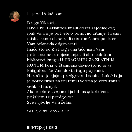
Ljiljana Pekić
said…
Draga Viktorija,
Iako 1999 i Atlantida imaju dosta zajedničkog
ipak Vam nije potrebno ponovno čitanje. Ja sam
mislila samo da se radi o istom žanru pa da će
Vam Atlantida odgovarati.
Inače što se Zlatnog runa tiče nisu Vam
potrebna neka objašnjenja, ali ako nađete u
biblioteci knjigu U TRAGANJU ZA ZLATNIM
RUNOM koja je štampana davno (to je prva
knjiga)ona će Vam dosta toga pojasniti.
Naročito je sjajan predgovor Jasmine Lukić koja
je doktorirala na toj temi i veoma je verzirana i
veliki stručnjak.
Ako mi date svoj mail ja bih mogla da Vam
pošaljem taj predgovor.
Sve najbolje Vam želim.
Oct 15, 2015, 12:58:00 PM
викторија said…