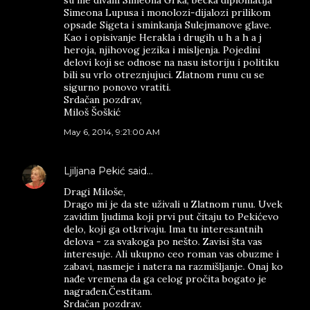
su me divani Simeona Grka, becka diplomatija
Simeona Lupusa i monolozi-dijalozi prilikom
opsade Sigeta i sminkanja Sulejmanove glave.
Kao i opisivanje Herakla i drugih u h a h a j
heroja, njihovog jezika i misljenja. Pojedini
delovi koji se odnose na nasu istoriju i politiku
bili su vrlo otreznjujuci. Zlatnom runu cu se
sigurno ponovo vratiti.
Srdačan pozdrav,
Miloš Šoškić
May 6, 2014, 9:21:00 AM
Ljiljana Pekić
said…
Dragi Miloše,
Drago mi je da ste uživali u Zlatnom runu. Uvek
zavidim ljudima koji prvi put čitaju to Pekićevo
delo, koji ga otkrivaju. Ima tu interesantnih
delova - za svakoga po nešto. Zavisi šta vas
interesuje. Ali ukupno ceo roman vas obuzme i
zabavi, nasmeje i natera na razmišljanje. Onaj ko
nađe vremena da ga celog pročita bogato je
nagrađen.Čestitam.
Srdačan pozdrav.