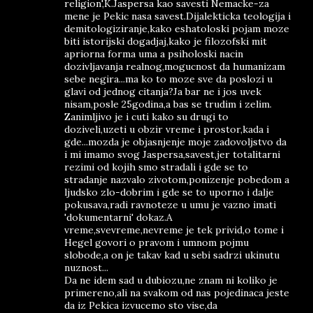
religion',K.Jaspersa kao savesti Nemacke-za
mene je Pekic nasa savest.Dijalekticka teologija i
demitologiziranje,kako eshatoloski pojam moze
biti istorijski dogadjaj,kako je filozofski mit
apriorna forma uma a psiholoski nacin
dozivljavanja realnog,mogucnost da humanizam
sebe negira...ma ko to moze sve da poslozi u
glavi od jednog citanja?Ja bar ne i jos uvek
nisam,posle 25godina,a bas se trudim i zelim.
Zanimljivo je i cuti kako su drugi to
doziveli,uzeti u obzir vreme i prostor,kada i
gde...mozda je objasnjenje moje zadovoljstvo da
i mi imamo svog Jaspersa,savest,jer totalitarni
rezimi od kojih smo stradali i gde se to
stradanje nazvalo zivotom,ponizenje pobedom a
ljudsko zlo-dobrim i gde se to uporno i dalje
pokusava,radi ravnoteze u umu je vazno imati
'dokumentarni' dokaz.A
vreme,svevreme,nevreme je tek privid,o tome i
Hegel govori o pravom i umnom pojmu
slobode,a on je takav kad u sebi sadrzi ukinutu
nuznost...
Da ne idem sad u dubiozu,ne znam ni koliko je
primereno,ali na svakom od nas pojedinaca jeste
da iz Pekica izvucemo sto vise,da