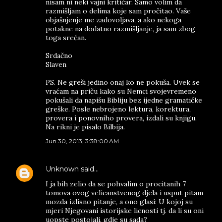
nisam ni neki vajni kritičar. Samo volim da
razmišljam o delima koje sam pročitao. Vaše
objašnjenje me zadovoljava, a ako nekoga
potakne na dodatno razmišljanje, ja sam zbog
toga srećan.
Srdačno
Slaven
PS. Ne greši jedino onaj ko ne pokuša. Uvek se
vraćam na priču kako su Nemci svojevremeno
pokušali da napišu Bibliju bez ijedne gramatičke
greške. Posle nebrojeno lektura, korektura,
provera i ponovniho provera, izdali su knjigu.
Na rikni je pisalo Bilbija.
Jun 30, 2013, 3:38:00 AM
Unknown
said…
I ja bih zelio da se pohvalim o procitanih 7
tomova ovog velicanstvenog djela i usput pitam
mozda izlisno pitanje, a ono glasi: U kojoj su
mjeri Njegovani istorijske licnosti tj. da li su oni
uopste postojali, gdje su sada?