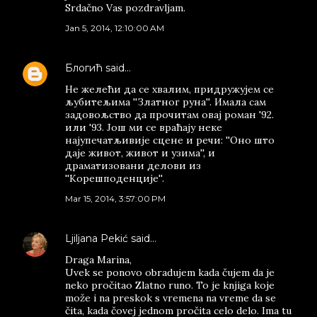
Srdačno Vas pozdravljam.
Jan 5, 2014, 12:10:00 AM
Блогић
said…
Не желећи да се хвалим, придружујем се
љубитељима ''Златног руна''. Имала сам
задовољство да прочитам овај роман '92.
или '93. Још ми се враћају неке
најупечатљивије сцене и речи: ''Оно што
даје живот, живот и узима'', и
драматизовани делови из
''Корешподенције''.
Mar 15, 2014, 3:57:00 PM
Ljiljana Pekić
said…
Draga Marina,
Uvek se ponovo obradujem kada čujem da je
neko pročitao Zlatno runo. To je knjiga koje
može i na preskok s vremena na vreme da se
čita, kada čovej jednom pročita celo delo. Ima tu