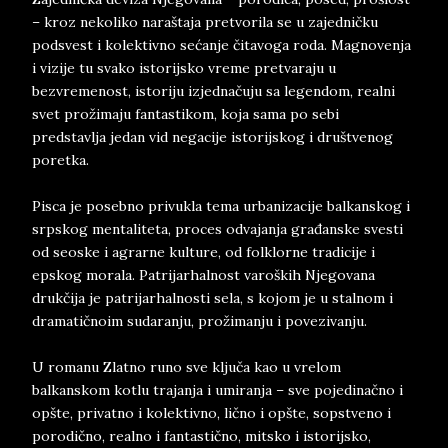
– kroz nekoliko naraštaja pretvorila se u zajedničku
podsvest i kolektivno sećanje čitavoga roda. Magnovenja
i vizije tu svako istorijsko vreme pretvaraju u
bezvremenost, istoriju izjednačuju sa legendom, realni
svet prožimaju fantastikom, koja sama po sebi
predstavlja jedan vid negacije istorijskog i društvenog
poretka.
Pisca je posebno privukla tema urbanizacije balkanskog i
srpskog mentaliteta, proces odvajanja građanske svesti
od seoske i agrarne kulture, od folklorne tradicije i
epskog morala. Patrijarhalnost varoških Njegovana
drukčija je patrijarhalnosti sela, s kojom je u stalnom i
dramatičnoim sudaranju, prožimanju i povezivanju.
U romanu Zlatno runo sve ključa kao u vrelom
balkanskom kotlu trajanja i umiranja – sve pojedinačno i
opšte, privatno i kolektivno, lično i opšte, sopstveno i
porodično, realno i fantastično, mitsko i istorijsko,