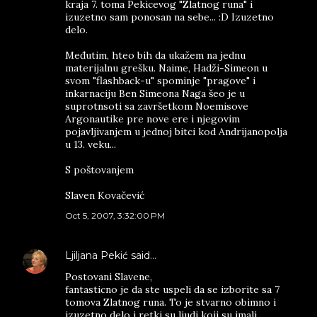
kraja 7. toma Pekicevog "Zlatnog runa" i
izuzetno sam ponosan na sebe... :D Izuzetno
delo.
Međutim, hteo bih da ukažem na jednu
materijalnu grešku. Naime, Hadži-Simeon u
svom "flashback-u" spominje "pragove" i
inkarnaciju Ben Simeona Naga šeo je u
suprotnsoti sa završetkom Noemisove
Argonautike pre nove ere i njegovim
pojavljivanjem u jednoj bitci kod Andrijanopolja
u 13. veku...
S poštovanjem
Slaven Kovačević
Oct 5, 2007, 3:32:00 PM
Ljiljana Pekić
said…
Postovani Slavene,
fantasticno je da ste uspeli da se izborite sa 7
tomova Zlatnog runa. To je stvarno obimno i
izuzetno delo i retki su ljudi koji su imali