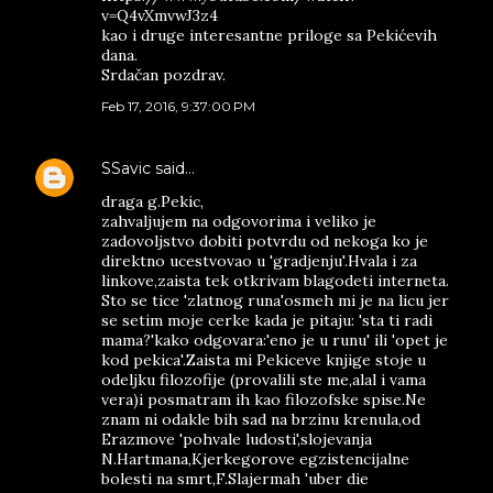
v=Q4vXmvwJ3z4
kao i druge interesantne priloge sa Pekićevih
dana.
Srdačan pozdrav.
Feb 17, 2016, 9:37:00 PM
SSavic
said…
draga g.Pekic,
zahvaljujem na odgovorima i veliko je
zadovoljstvo dobiti potvrdu od nekoga ko je
direktno ucestvovao u 'gradjenju'.Hvala i za
linkove,zaista tek otkrivam blagodeti interneta.
Sto se tice 'zlatnog runa'osmeh mi je na licu jer
se setim moje cerke kada je pitaju: 'sta ti radi
mama?'kako odgovara:'eno je u runu' ili 'opet je
kod pekica'.Zaista mi Pekiceve knjige stoje u
odeljku filozofije (provalili ste me,alal i vama
vera)i posmatram ih kao filozofske spise.Ne
znam ni odakle bih sad na brzinu krenula,od
Erazmove 'pohvale ludosti',slojevanja
N.Hartmana,Kjerkegorove egzistencijalne
bolesti na smrt,F.Slajermah 'uber die