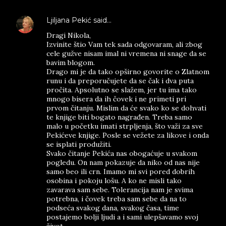
Ljiljana Pekić
said…
Dragi Nikola,
Izvinite štio Vam tek sada odgovaram, ali zbog
cele gužve nisam imal ni vremena ni snage da se
bavim blogom.
Drago mi je da tako opširno govorite o Zlatnom
runu i da preporučujete da se čak i dva puta
pročita. Apsolutno se slažem, jer tu ima tako
mnogo bisera da ih čovek i ne primeti pri
prvom čitanju. Mislim da će svako ko se dohvati
te knjige biti bogato nagrađen. Treba samo
malo u početku imati strpljenja, što važi za sve
Pekićeve knjige. Posle se vežete za likove i onda
se isplati produžiti.
Svako čitanje Pekića nas obogaćuje u svakom
pogledu. On nam pokazuje da niko od nas nije
samo beo ili crn. Imamo mi svi pored dobrih
osobina i pokoju lošu. A ko ne misli tako
zavarava sam sebe. Tolerancija nam je svima
potrebna, i čovek treba sam sebe da na to
podseća svakog dana, svakog časa, time
postajemo bolji ljudi a i sami ulepšavamo svoj