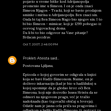
pojavio u vreme bitke kod Adrijanopolja
promenio ime u Simeon. I on je onda znaci
Simeon Njagos - Tracki, koji se bavio prodajom
sminke i mirisa u Adrijanopolju. Ben znaci sin.
Onda bi taj Ben Simeon Nago bio njegov sin. I to
bi bio Simeon - mimicar, koji je 1299 pobegao iz
ocevog trgovackog doma.
Da li bi to bio odgovor na Vase pitanje?
Srdacan pozdrav.
Oct 7, 2007, 2:46:00 PM
Prokleti Ateista
said…
Postovana Ljiljana,
Epizоda o kojoj govorim se odigrala u knjizi
koja se bavi Hadži-Simeonom. Naime, on je
doživeo inkarnaciju (kad je bio u hadžiluku) u
kojoj spominje da je gledao kroz oči Ben
Simeona, koji nije dozvolio Isusu Hristu da se
odmori na njegovom pragu, već je tražio
nadoknadu (kao trgovački običaj u Jevreja).
Odatle nam je jasna cela priča sa pragovima i
odlaskom u ludilo Hadži-Simeona, tj. potrazi za