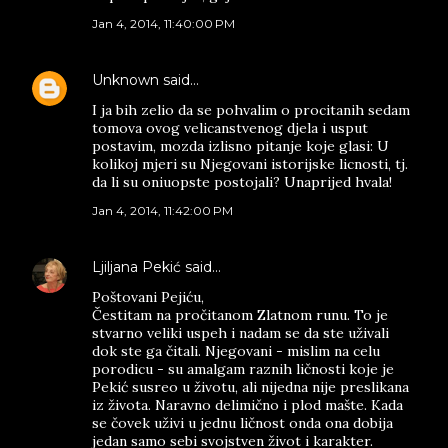
Jan 4, 2014, 11:40:00 PM
Unknown
said…
I ja bih zelio da se pohvalim o procitanih sedam
tomova ovog velicanstvenog djela i usput
postavim, mozda izlisno pitanje koje glasi: U
kolikoj mjeri su Njegovani istorijske licnosti, tj.
da li su oniuopste postojali? Unaprijed hvala!
Jan 4, 2014, 11:42:00 PM
Ljiljana Pekić
said…
Poštovani Pejiću,
Čestitam na pročitanom Zlatnom runu. To je
stvarno veliki uspeh i nadam se da ste uživali
dok ste ga čitali. Njegovani - mislim na celu
porodicu - su amalgam raznih ličnosti koje je
Pekić susreo u životu, ali nijedna nije preslikana
iz života. Naravno delimično i plod mašte. Kada
se čovek uživi u jednu ličnost onda ona dobija
jedan samo sebi svojstven život i karakter.