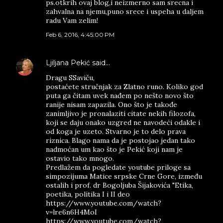
ps.otkrih ovaj blog,i neizmerno sam srecna i
zahvalna na njemu,puno srece i uspeha u daljem
radu Vam zelim!
Feb 6, 2016, 4:45:00 PM
Ljiljana Pekić
said…
Dragu SSaviču,
postaćete stručnjak za Zlatno runo. Koliko god
puta ga čitam uvek nađem po nešto novo što
ranije nisam zapazila. Ono što je takođe
zanimljivo je pronalaziti citate nekih filozofa,
koji se daju onako uzgred ne navodeći odakle i
od koga je uzeto. Stvarno je to delo prava
riznica. Blago nama da je postojao jedan tako
nadmoćan um kao što je Pekić koji nam je
ostavio tako mnogo.
Predlažem da pogledate youtube priloge sa
simpozijuma Matice srpske Crne Gore, između
ostalih i prof. dr Bogoljuba Šijakovića "Etika,
poetika, politika I i II deo
https://www.youtube.com/watch?
v=lre6n6H4MoI
https://www.youtube.com/watch?