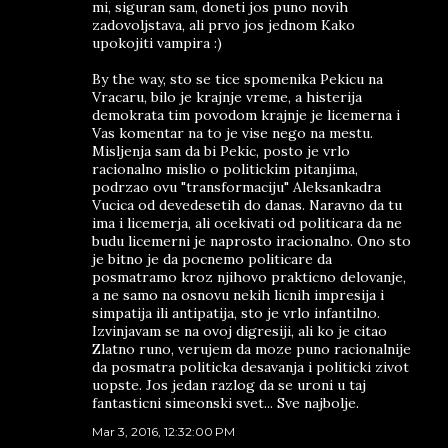
mi, siguran sam, doneti jos puno novih
zadovoljstava, ali prvo jos jednom Kako
upokojiti vampira :)
By the way, sto se tice spomenika Pekicu na
Vracaru, bilo je krajnje vreme, a histerija
demokrata tim povodom krajnje je licemerna i
Vas komentar na to je vise nego na mestu.
Misljenja sam da bi Pekic, posto je vrlo
racionalno mislio o politickim pitanjima,
podrzao ovu "transformaciju" Aleksankadra
Vucica od devedesetih do danas. Naravno da tu
ima i licemerja, ali ocekivati od politicara da ne
budu licemerni je naprosto iracionalno. Ono sto
je bitno je da pocnemo politicare da
posmatramo kroz njihovo prakticno delovanje,
a ne samo na osnovu nekih licnih impresija i
simpatija ili antipatija, sto je vrlo infantilno.
Izvinjavam se na ovoj digresiji, ali ko je citao
Zlatno runo, verujem da moze puno racionalnije
da posmatra politicka desavanja i politicki zivot
uopste. Jos jedan razlog da se uroni u taj
fantasticni simeonski svet... Sve najbolje.
Mar 3, 2016, 12:32:00 PM