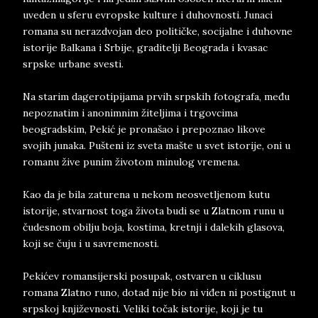
uveden u sferu evropske kulture i duhovnosti. Junaci
romana su nerazdvojan deo političke, socijalne i duhovne
istorije Balkana i Srbije, graditelji Beograda i kvasac
srpske urbane svesti.
Na starim dagerotipijama prvih srpskih fotografa, među
nepoznatim i anonimnim žiteljima i trgovcima
beogradskim, Pekić je pronašao i prepoznao likove
svojih junaka. Pušteni iz sveta mašte u svet istorije, oni u
romanu žive punim životom minulog vremena.
Kao da je bila zaturena u nekom neosvetljenom kutu
istorije, stvarnost toga života budi se u Zlatnom runu u
čudesnom obilju boja, kostima, kretnji i dalekih glasova,
koji se čuju i u savremenosti.
Pekićev romansijerski posupak, ostvaren u ciklusu
romana Zlatno runo, dotad nije bio ni viđen ni postignut u
srpskoj književnosti. Veliki točak istorije, koji je tu