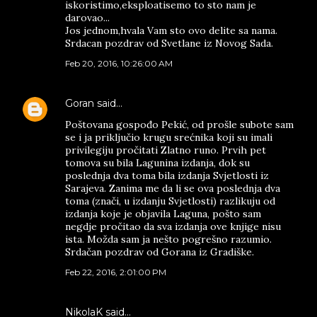
iskoristimo,eksploatisemo to sto nam je
darovao...
Jos jednom,hvala Vam sto ovo delite sa nama.
Srdacan pozdrav od Svetlane iz Novog Sada.
Feb 20, 2016, 10:26:00 AM
Goran
said…
Poštovana gospođo Pekić, od prošle subote sam
se i ja priključio krugu srećnika koji su imali
privilegiju pročitati Zlatno runo. Prvih pet
tomova su bila Lagunina izdanja, dok su
poslednja dva toma bila izdanja Svjetlosti iz
Sarajeva. Zanima me da li se ova poslednja dva
toma (znači, u izdanju Svjetlosti) razlikuju od
izdanja koje je objavila Laguna, pošto sam
negdje pročitao da sva izdanja ove knjige nisu
ista. Možda sam ja nešto pogrešno razumio.
Srdačan pozdrav od Gorana iz Gradiške.
Feb 22, 2016, 2:01:00 PM
NikolaK said…