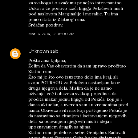
za svakoga i o svačemu ponešto interesantno.
Uskoro će ponovo izaći knjiga Pekićevih misli
pod naslovom Marginalije i moralije. Tu ima
puno citata iz Zlatnog runa.
Srdačan pozdrav.
Mar 16, 2014, 12:06:00 PM
Unknown
said…
Poštovana Ljiljana,
Želim da Vas obavestim da sam upravo pročitao
Zlatno runo.
Žao mi je što ovo izuzetno delo ima kraj, ali
svoju POTRAGU za Pekićem nastavljam kroz
druga njegova dela. Mislim da je ne samo
uživanje, već i obaveza svakog pojedinca da
pročita makar jednu knjigu od Pekića, koji je i
danas aktuelan, a uveren sam i u vremenima pred
nama. Obaveza svih nas koji poštujemo Pekića je
da nastavimo sa citanjem i iscitavanjem njegovih
dela, sa ocuvanjem njegovih misli i ideja i
upoznavanjem drugih sa njima.
Zlatno runo je delo za sebe. Genijalno. Radovali