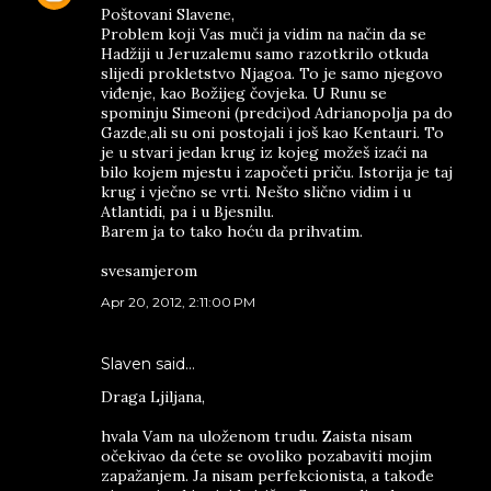
Poštovani Slavene,
Problem koji Vas muči ja vidim na način da se
Hadžiji u Jeruzalemu samo razotkrilo otkuda
slijedi prokletstvo Njagoa. To je samo njegovo
viđenje, kao Božijeg čovjeka. U Runu se
spominju Simeoni (predci)od Adrianopolja pa do
Gazde,ali su oni postojali i još kao Kentauri. To
je u stvari jedan krug iz kojeg možeš izaći na
bilo kojem mjestu i započeti priču. Istorija je taj
krug i vječno se vrti. Nešto slično vidim i u
Atlantidi, pa i u Bjesnilu.
Barem ja to tako hoću da prihvatim.
svesamjerom
Apr 20, 2012, 2:11:00 PM
Slaven said…
Draga Ljiljana,
hvala Vam na uloženom trudu. Zaista nisam
očekivao da ćete se ovoliko pozabaviti mojim
zapažanjem. Ja nisam perfekcionista, a takođe