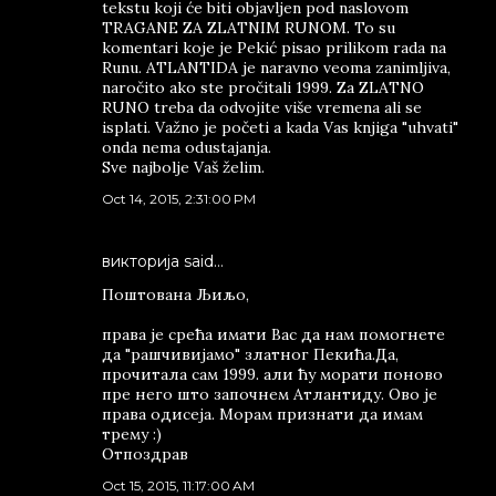
tekstu koji će biti objavljen pod naslovom
TRAGANE ZA ZLATNIM RUNOM. To su
komentari koje je Pekić pisao prilikom rada na
Runu. ATLANTIDA je naravno veoma zanimljiva,
naročito ako ste pročitali 1999. Za ZLATNO
RUNO treba da odvojite više vremena ali se
isplati. Važno je početi a kada Vas knjiga "uhvati"
onda nema odustajanja.
Sve najbolje Vaš želim.
Oct 14, 2015, 2:31:00 PM
викторија said…
Поштована Љиљо,
права је срећа имати Вас да нам помогнете
да "рашчивијамо" златног Пекића.Да,
прочитала сам 1999. али ћу морати поново
пре него што започнем Атлантиду. Ово је
права одисеја. Морам признати да имам
трему :)
Отпоздрав
Oct 15, 2015, 11:17:00 AM